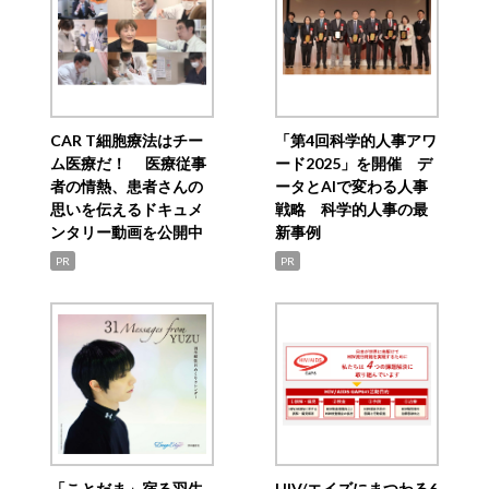
CAR T細胞療法はチー
「第4回科学的人事アワ
ム医療だ！ 医療従事
ード2025」を開催 デ
者の情熱、患者さんの
ータとAIで変わる人事
思いを伝えるドキュメ
戦略 科学的人事の最
ンタリー動画を公開中
新事例
PR
PR
「ことだま」宿る羽生
HIV/エイズにまつわる6