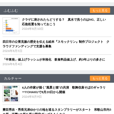
ふむふむ
もっと見る
クラゲに刺されたらどうする？ 真水で洗うのはNG、正しい
応急処置を知っておこう
2026年8月10日
四日市の公害克服の歴史を伝える絵本『スモックリン』制作プロジェクト ク
ラウドファンディングで支援を募集
2026年8月5日
「中東発」値上げラッシュが本格化 飲食料品値上げ、約3年ぶりの多さに
2026年8月4日
カルチャー
もっと見る
6人の作家が描く“風景と猫”の共演 歌舞伎座そばのギャラリ
ーYOHAKUで8月20日から開催
2026年8月9日
豊臣秀吉・秀長兄弟ゆかりの地を巡るスタンプラリーがスタート 和歌山市内5