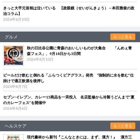
きっと大平元首相は泣いている 【政眼鏡（せいがんきょう）－本田雅俊の政
治コラム】
2026年6月10日
グルメ
もっと見る
秋の日比谷公園に青森のおいしいものが大集合 「んめぇ青
森フェス」、9月18日から3日間
2026年8月10日
ビールだけ飲むと倒れる「ふらつくビアグラス」発売 “強制的に水を飲む”仕
掛けで適正飲酒を後押し
2026年8月7日
セブン‐イレブン、カレー15商品を一斉投入 名店監修から冷製うどんまで“夏
のカレーフェス”を開催中
2026年8月6日
ヘルスケア
もっと見る
現代書林から新刊『こんなときには、まず、漢方！』 漢方三