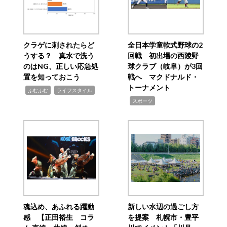
クラゲに刺されたらど
全日本学童軟式野球の2
うする？ 真水で洗う
回戦 初出場の西陵野
のはNG、正しい応急処
球クラブ（岐阜）が3回
置を知っておこう
戦へ マクドナルド・
トーナメント
,
,
ふむふむ
ライフスタイル
,
スポーツ
魂込め、あふれる躍動
新しい水辺の過ごし方
感 【正田裕生 コラ
を提案 札幌市・豊平