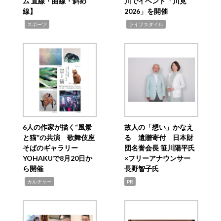
ム 直線・曲線・斜め
川でイベント「川見
線】
2026」を開催
,
,
スポーツ
ライフスタイル
6人の作家が描く“風景
故人の「想い」かなえ
と猫”の共演 歌舞伎座
る 遺贈寄付 日本財
そばのギャラリー
団名誉会長 笹川陽平氏
YOHAKUで8月20日か
×フリーアナウンサー
ら開催
長野智子氏
,
カルチャー
PR