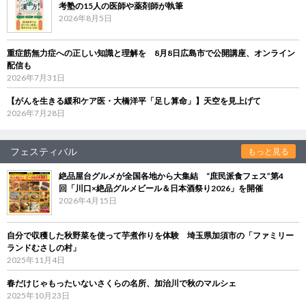
考塾の15人の医師や薬剤師が執筆
2026年8月5日
重症筋無力症への正しい知識と理解を 8月8日広島市で公開講座、オンライン
配信も
2026年7月31日
【がんを生きる緩和ケア医・大橋洋平「足し算命」】天空を見上げて
2026年7月28日
フェスティバル
もっと見る
絶品屋台グルメが全国各地から大集結 “庶民派食フェス”第4
回「川口×絶品グルメビール＆日本酒祭り2026」を開催
2026年4月15日
自分で収穫した秋野菜を使って芋煮作りを体験 埼玉県加須市の「ファミリー
ランドむさしの村」
2025年11月4日
春だけじゃもったいないさくらの名所、加治川で秋のマルシェ
2025年10月23日