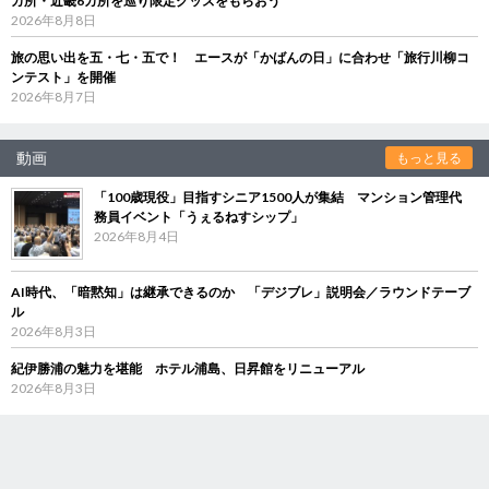
カ所・近畿6カ所を巡り限定グッズをもらおう
2026年8月8日
旅の思い出を五・七・五で！ エースが「かばんの日」に合わせ「旅行川柳コ
ンテスト」を開催
2026年8月7日
動画
もっと見る
「100歳現役」目指すシニア1500人が集結 マンション管理代
務員イベント「うぇるねすシップ」
2026年8月4日
AI時代、「暗黙知」は継承できるのか 「デジブレ」説明会／ラウンドテーブ
ル
2026年8月3日
紀伊勝浦の魅力を堪能 ホテル浦島、日昇館をリニューアル
2026年8月3日