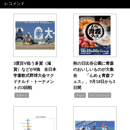
レコメンド
3度目V狙う多賀（滋
秋の日比谷公園に青森
賀）などが8強 全日本
のおいしいものが大集
学童軟式野球大会マク
合 「んめぇ青森フ
ドナルド・トーナメン
ェス」、9月18日から3
トの3回戦
日間
,
,
,
スポーツ
グルメ
ライフスタイル