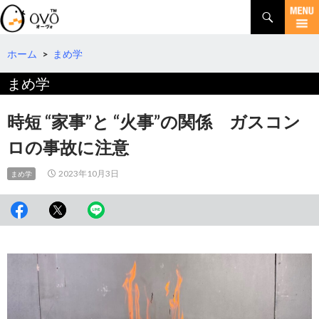
検
索
コ
ン
テ
ホーム
>
まめ学
ン
まめ学
ツ
へ
移
時短 “家事”と “火事”の関係 ガスコン
動
ロの事故に注意
2023年10月3日
まめ学