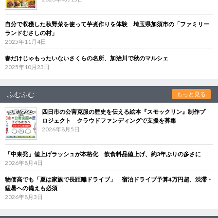
自分で収穫した秋野菜を使って芋煮作りを体験 埼玉県加須市の「ファミリー
ランドむさしの村」
2025年11月4日
春だけじゃもったいないさくらの名所、加治川で秋のマルシェ
2025年10月23日
ふむふむ
もっと見る
四日市の公害克服の歴史を伝える絵本『スモックリン』制作プ
ロジェクト クラウドファンディングで支援を募集
2026年8月5日
「中東発」値上げラッシュが本格化 飲食料品値上げ、約3年ぶりの多さに
2026年8月4日
物価高でも「夏は家族で長距離ドライブ」 宿泊ドライブ予算4万円超、渋滞・
猛暑への備えも必須
2026年8月3日