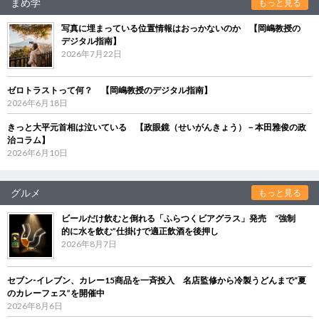
まめ学
もっと見る
写真に埋まっている位置情報はおっかないのか 【岡嶋教授の
デジタル指南】
2026年7月22日
ゼロトラストって何？ 【岡嶋教授のデジタル指南】
2026年6月18日
きっと大平元首相は泣いている 【政眼鏡（せいがんきょう）－本田雅俊の政
治コラム】
2026年6月10日
グルメ
もっと見る
ビールだけ飲むと倒れる「ふらつくビアグラス」発売 “強制
的に水を飲む”仕掛けで適正飲酒を後押し
2026年8月7日
セブン‐イレブン、カレー15商品を一斉投入 名店監修から冷製うどんまで“夏
のカレーフェス”を開催中
2026年8月6日