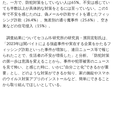
た。一方で、防犯対策をしていない人は65%。不安は感じてい
ても半数以上が具体的な対策をとるには至っていない。この1
年で不安を感じたのは、偽メールや詐欺サイトを通じたフィッ
シング詐欺（26.4%）、無差別の通り魔事件（25.6%）、空き
巣などの住宅侵入（15%）。
調査結果についてセコムIS 研究所の研究員・濱田宏彰氏は、
「2023年は闇バイトによる強盗事件や実在する企業をかたるフ
ィッシング詐欺といった事件が増加し、連日ニュース等で報じ
られたことで、生活者の不安が増長した」と分析。「防犯対策
の第一歩は意識を変えることから。事件や犯罪被害のニュース
を見て怖い、と感じた時に、いかに“自分ごと化”できるかが重
要」とし、どのような対策ができるか知り、家の施錠やスマホ
のウイルス対策アプリのインストールなど、簡単にできること
から取り組んでほしいとしている。