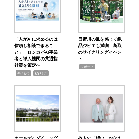
「人がAIに求めるのは
日野川の風を感じて絶
信頼し相談できるこ
品ジビエも満喫 鳥取
と」 ロジカがAI事業
のサイクリングイベン
者と導入機関の共通指
ト
針案を策定へ
,
スポーツ
,
,
デジもの
ビジネス
オールデイダイニング
故人の「想い」かなえ