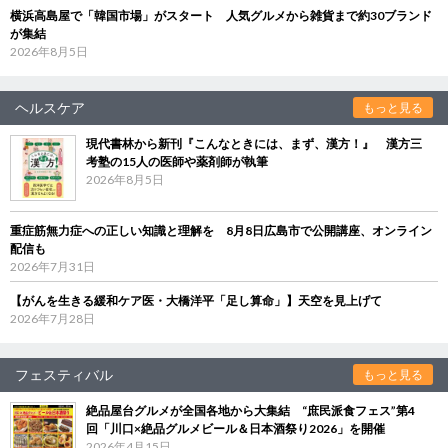
横浜高島屋で「韓国市場」がスタート 人気グルメから雑貨まで約30ブランド
が集結
2026年8月5日
ヘルスケア
もっと見る
現代書林から新刊『こんなときには、まず、漢方！』 漢方三
考塾の15人の医師や薬剤師が執筆
2026年8月5日
重症筋無力症への正しい知識と理解を 8月8日広島市で公開講座、オンライン
配信も
2026年7月31日
【がんを生きる緩和ケア医・大橋洋平「足し算命」】天空を見上げて
2026年7月28日
フェスティバル
もっと見る
絶品屋台グルメが全国各地から大集結 “庶民派食フェス”第4
回「川口×絶品グルメビール＆日本酒祭り2026」を開催
2026年4月15日