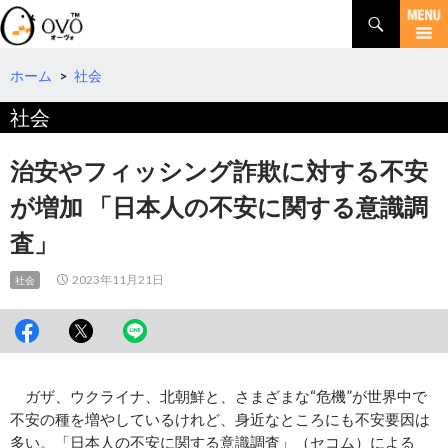
検
索
コ
ン
テ
ホーム
>
社会
ン
社会
ツ
へ
移
治安やフィッシング詐欺に対する不安
動
が増加 「日本人の不安に関する意識調
査」
2023年11月21日
社会
ガザ、ウクライナ、北朝鮮と、さまざまな“危機”が世界中で
不安の種を増やしているけれど、身近なところにも不安要因は
多い。「日本人の不安に関する意識調査」（セコム）による