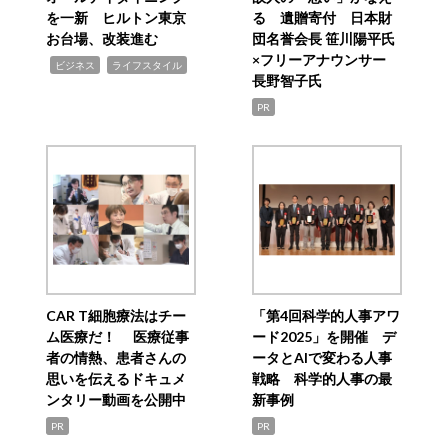
を一新 ヒルトン東京
る 遺贈寄付 日本財
お台場、改装進む
団名誉会長 笹川陽平氏
×フリーアナウンサー
,
,
ビジネス
ライフスタイル
長野智子氏
PR
CAR T細胞療法はチー
「第4回科学的人事アワ
ム医療だ！ 医療従事
ード2025」を開催 デ
者の情熱、患者さんの
ータとAIで変わる人事
思いを伝えるドキュメ
戦略 科学的人事の最
ンタリー動画を公開中
新事例
PR
PR