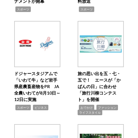
ナメントが開幕
料放送
,
,
スポーツ
スポーツ
ドジャースタジアムで
旅の思い出を五・七・
「いわて牛」など岩手
五で！ エースが「か
県産農畜産物をPR JA
ばんの日」に合わせ
全農いわてが8月10日～
「旅行川柳コンテス
12日に実施
ト」を開催
,
,
,
,
,
スポーツ
ビジネス
おでかけ
ファッション
ライフスタイル