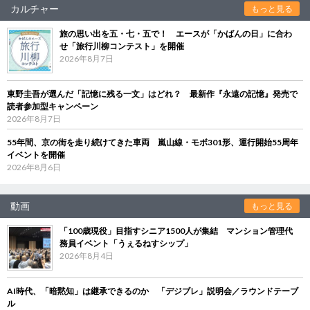
カルチャー
もっと見る
旅の思い出を五・七・五で！ エースが「かばんの日」に合わ
せ「旅行川柳コンテスト」を開催
2026年8月7日
東野圭吾が選んだ「記憶に残る一文」はどれ？ 最新作『永遠の記憶』発売で
読者参加型キャンペーン
2026年8月7日
55年間、京の街を走り続けてきた車両 嵐山線・モボ301形、運行開始55周年
イベントを開催
2026年8月6日
動画
もっと見る
「100歳現役」目指すシニア1500人が集結 マンション管理代
務員イベント「うぇるねすシップ」
2026年8月4日
AI時代、「暗黙知」は継承できるのか 「デジブレ」説明会／ラウンドテーブ
ル