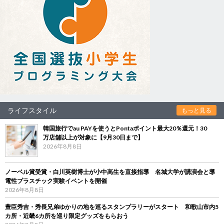
ライフスタイル
もっと見る
韓国旅行でau PAYを使うとPontaポイント最大20％還元！30
万店舗以上が対象に【9月30日まで】
2026年8月8日
ノーベル賞受賞・白川英樹博士が小中高生を直接指導 名城大学が講演会と導
電性プラスチック実験イベントを開催
2026年8月8日
豊臣秀吉・秀長兄弟ゆかりの地を巡るスタンプラリーがスタート 和歌山市内5
カ所・近畿6カ所を巡り限定グッズをもらおう