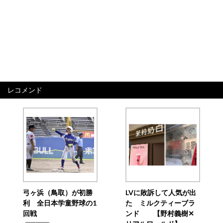
レコメンド
弓ヶ浜（鳥取）が初勝
LVに敗訴して人気が出
利 全日本学童野球の1
た ミルクティーブラ
回戦
ンド 【野村義樹✕