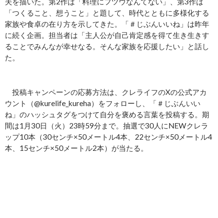
夫を描いた。第2作は「料理にフツウなんてない」、第3作は
「つくること、想うこと」と題して、時代とともに多様化する
家族や食卓の在り方を示してきた。「＃じぶんいいね」は昨年
に続く企画。担当者は「主人公が自己肯定感を得て生き生きす
ることでみんなが幸せなる。そんな家族を応援したい」と話し
た。
投稿キャンペーンの応募方法は、クレライフのXの公式アカ
ウント（@kurelife_kureha）をフォローし、「＃じぶんいい
ね」のハッシュタグをつけて自分を褒める言葉を投稿する。期
間は1月30日（火）23時59分まで。抽選で30人にNEWクレラ
ップ10本（30センチ×50メートル4本、22センチ×50メートル4
本、15センチ×50メートル2本）が当たる。