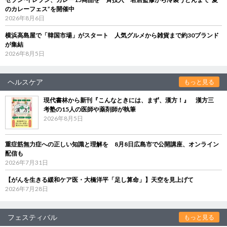
のカレーフェス”を開催中
2026年8月6日
横浜高島屋で「韓国市場」がスタート 人気グルメから雑貨まで約30ブランド
が集結
2026年8月5日
ヘルスケア
もっと見る
現代書林から新刊『こんなときには、まず、漢方！』 漢方三
考塾の15人の医師や薬剤師が執筆
2026年8月5日
重症筋無力症への正しい知識と理解を 8月8日広島市で公開講座、オンライン
配信も
2026年7月31日
【がんを生きる緩和ケア医・大橋洋平「足し算命」】天空を見上げて
2026年7月28日
フェスティバル
もっと見る