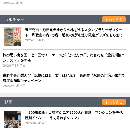
2026年8月3日
カルチャー
もっと見る
豊臣秀吉・秀長兄弟ゆかりの地を巡るスタンプラリーがスター
ト 和歌山市内5カ所・近畿6カ所を巡り限定グッズをもらおう
2026年8月8日
旅の思い出を五・七・五で！ エースが「かばんの日」に合わせ「旅行川柳コ
ンテスト」を開催
2026年8月7日
東野圭吾が選んだ「記憶に残る一文」はどれ？ 最新作『永遠の記憶』発売で
読者参加型キャンペーン
2026年8月7日
動画
もっと見る
「100歳現役」目指すシニア1500人が集結 マンション管理代
務員イベント「うぇるねすシップ」
2026年8月4日