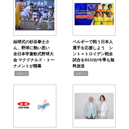
始球式の杉谷拳士さ
ベルギーで戦う日本人
ん、野球に熱い思い
選手を応援しよう シ
全日本学童軟式野球大
ント＝トロイデン戦全
会 マクドナルド・トー
試合をBS10が今季も無
ナメントが開幕
料放送
,
,
スポーツ
スポーツ