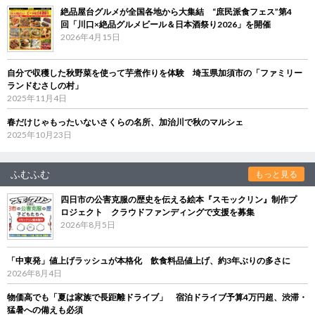
絶品屋台グルメが全国各地から大集結 “庶民派食フェス”第4
回「川口×絶品グルメビール＆日本酒祭り2026」を開催
2026年4月15日
自分で収穫した秋野菜を使って芋煮作りを体験 埼玉県加須市の「ファミリー
ランドむさしの村」
2025年11月4日
春だけじゃもったいないさくらの名所、加治川で秋のマルシェ
2025年10月23日
ふむふむ
もっと見る
四日市の公害克服の歴史を伝える絵本『スモックリン』制作プ
ロジェクト クラウドファンディングで支援を募集
2026年8月5日
「中東発」値上げラッシュが本格化 飲食料品値上げ、約3年ぶりの多さに
2026年8月4日
物価高でも「夏は家族で長距離ドライブ」 宿泊ドライブ予算4万円超、渋滞・
猛暑への備えも必須