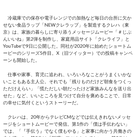
冷蔵庫での保存や電子レンジでの加熱など毎日の台所に欠か
せない食品ラップ「NEWクレラップ」を製造するクレハ（東
京）は、家族の暮らしに寄り添うメッセージムービー「＃じぶ
んいいね」第2弾を制作し、家庭用品サイト「クレライフ」と
YouTubeで9日に公開した。同社が2020年に始めたショートム
ービーのシリーズ5作目。X（旧ツイッター）での投稿キャンペ
ーンも開始した。
仕事や家事、育児に追われ、いろいろなことがうまくいかな
いこともある主人公。それでも「残りものだけど朝食をつくっ
ただけえらい」「慌ただしい朝だったけど家族みんなを送り出
せた」など、いいところを見つけて自分を褒めることで、日常
の幸せに気付くというストーリーだ。
クレハは、20年からテレビCMなどでは伝えきれないメッセ
ージをショートムービーで発信。第1作の「僕は手伝わない」
では、「『手伝う』でなく僕もやる」と家事に向かう共働きの