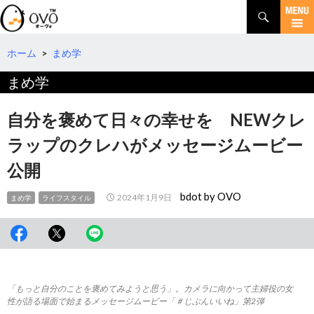
検
索
コ
ン
テ
ホーム
>
まめ学
ン
まめ学
ツ
へ
移
自分を褒めて日々の幸せを NEWクレ
動
ラップのクレハがメッセージムービー
公開
bdot by OVO
2024年1月9日
まめ学
ライフスタイル
「もっと自分のことを褒めてみようと思う」。カメラに向かって主婦役の女
性が語る場面で始まるメッセージムービー「＃じぶんいいね」第2弾