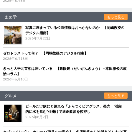
2026年8月8日
まめ学
もっと見る
写真に埋まっている位置情報はおっかないのか 【岡嶋教授の
デジタル指南】
2026年7月22日
ゼロトラストって何？ 【岡嶋教授のデジタル指南】
2026年6月18日
きっと大平元首相は泣いている 【政眼鏡（せいがんきょう）－本田雅俊の政
治コラム】
2026年6月10日
グルメ
もっと見る
ビールだけ飲むと倒れる「ふらつくビアグラス」発売 “強制
的に水を飲む”仕掛けで適正飲酒を後押し
2026年8月7日
セブン‐イレブン、カレー15商品を一斉投入 名店監修から冷製うどんまで“夏