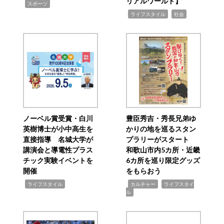
リアルワールド】
,
スポーツ
,
,
ライフスタイル
社会
ノーベル賞受賞・白川
豊臣秀吉・秀長兄弟ゆ
英樹博士が小中高生を
かりの地を巡るスタン
直接指導 名城大学が
プラリーがスタート
講演会と導電性プラス
和歌山市内5カ所・近畿
チック実験イベントを
6カ所を巡り限定グッズ
開催
をもらおう
,
,
,
ライフスタイル
カルチャー
ライフスタイ
ル