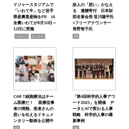
ドジャースタジアムで
故人の「想い」かなえ
「いわて牛」など岩手
る 遺贈寄付 日本財
県産農畜産物をPR JA
団名誉会長 笹川陽平氏
全農いわてが8月10日～
×フリーアナウンサー
12日に実施
長野智子氏
,
,
スポーツ
ビジネス
PR
CAR T細胞療法はチー
「第4回科学的人事アワ
ム医療だ！ 医療従事
ード2025」を開催 デ
者の情熱、患者さんの
ータとAIで変わる人事
思いを伝えるドキュメ
戦略 科学的人事の最
ンタリー動画を公開中
新事例
PR
PR