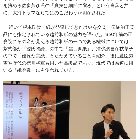
を務める佐多芳彦氏の「真実は細部に宿る」という言葉と共
に、大河ドラマならではのこだわりが明かされた。
続いて根本氏は、紙が発達してきた歴史を交え、伝統的工芸
品にも指定されている越前和紙の魅力を語った。850年前の正
倉院にその名が見える越前和紙の一つである檀紙については、
紫式部が「源氏物語」の中で「麗しき紙」、清少納言が枕草子
の中で「優れた美紙」とたたえていることを紹介。後に豊臣秀
吉や歴代の徳川将軍も用いた高級品であり、現代では茶道に用
いる「紙釜敷」にも使われている。