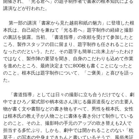
開催され、「光る君へ」の題字制作者で書家の根本知氏による
講演などが行われた。
第一部の講演「書家から見た越前和紙の魅力」に登壇した根
本氏は、自己紹介を兼ねて「光る君へ」題字制作の経緯と撮影
の裏話を披露。当初、「書道指導」の依頼を受けて参加したと
ころ、製作スタッフの目に留まり、題字制作も任されることに
なったのだという。ただ、その題字も簡単に出来上がったわけ
ではなく、製作陣の要望を聞き、自身のこだわりも込めて作業
を進めたところ、最終決定までに800枚も書くことになったと
のこと。根本氏は題字制作について、「ご褒美」と喜びを語っ
た。
「書道指導」としては日々の撮影に立ち合うだけでなく、劇
中でまひろ／紫式部や柄本佑さん演じる藤原道長などの主要人
物が書く文や書類などの書き物もすべて、男性を根本氏、女性
は根本氏の教え子が人物ごとに書体を書き分けて制作している
とのこと。その上、撮影時の手元のアップの吹き替えも2人で
担当する多忙ぶり。しかも、劇中では開かれることのない「枕
草子」の写本の中身まできちんと書いているそうで、風俗考証