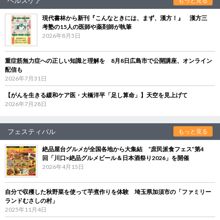
ヘルスケア
もっと見る
現代書林から新刊『こんなときには、まず、漢方！』 漢方三
考塾の15人の医師や薬剤師が執筆
2026年8月5日
重症筋無力症への正しい知識と理解を 8月8日広島市で公開講座、オンライン
配信も
2026年7月31日
【がんを生きる緩和ケア医・大橋洋平「足し算命」】天空を見上げて
2026年7月28日
フェスティバル
もっと見る
絶品屋台グルメが全国各地から大集結 “庶民派食フェス”第4
回「川口×絶品グルメビール＆日本酒祭り2026」を開催
2026年4月15日
自分で収穫した秋野菜を使って芋煮作りを体験 埼玉県加須市の「ファミリー
ランドむさしの村」
2025年11月4日