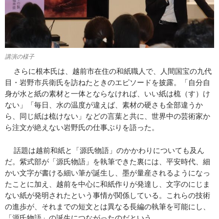
講演の様子
さらに根本氏は、越前市在住の和紙職人で、人間国宝の九代
目・岩野市兵衛氏を訪ねたときのエピソードを披露。「自分自
身が水と紙の素材と一体とならなければ、いい紙は梳（す）け
ない」「毎日、水の温度が違えば、素材の硬さも全部違うか
ら、同じ紙は梳けない」などの言葉と共に、世界中の芸術家か
ら注文が絶えない岩野氏の仕事ぶりを語った。
話題は越前和紙と「源氏物語」のかかわりについても及ん
だ。紫式部が「源氏物語」を執筆できた裏には、平安時代、細
かい文字が書ける細い筆が誕生し、墨が量産されるようになっ
たことに加え、越前を中心に和紙作りが発達し、文字のにじま
ない紙が発明されたという事情が関係している。これらの技術
の進歩が、それまでの短文とは異なる長編の執筆を可能にし、
「源氏物語」の誕生につながったのだという。