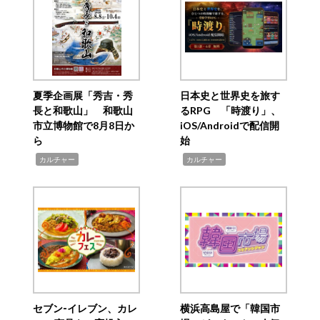
夏季企画展「秀吉・秀
日本史と世界史を旅す
長と和歌山」 和歌山
るRPG 「時渡り」、
市立博物館で8月8日か
iOS/Androidで配信開
ら
始
,
,
カルチャー
カルチャー
セブン‐イレブン、カレ
横浜高島屋で「韓国市