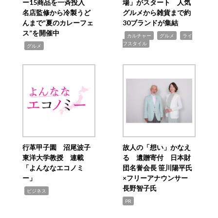
ー15商品を一斉投入
場」がスタート 人気
名店監修から冷製うど
グルメから雑貨まで約
んまで“夏のカレーフェ
30ブランドが集結
ス”を開催中
,
,
,
カルチャー
グルメ
ライ
フスタイル
,
グルメ
行革甲子園 沼尾波子
故人の「想い」かなえ
東洋大学教授 連載
る 遺贈寄付 日本財
「よんななエコノミ
団名誉会長 笹川陽平氏
ー」
×フリーアナウンサー
長野智子氏
,
ビジネス
PR