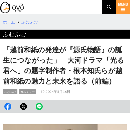
検
索
コ
ン
テ
ホーム
>
ふむふむ
ン
ふむふむ
ツ
へ
移
「越前和紙の発達が『源氏物語』の誕
動
生につながった」 大河ドラマ「光る
君へ」の題字制作者・根本知氏らが越
前和紙の魅力と未来を語る（前編）
2024年5月16日
ふむふむ
カルチャー