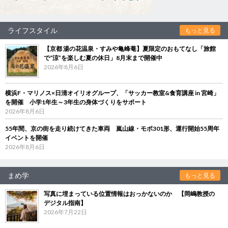
ライフスタイル
もっと見る
【京都 湯の花温泉・すみや亀峰菴】夏限定のおもてなし「旅館
で“涼”を楽しむ夏の休日」8月末まで開催中
2026年8月6日
横浜F・マリノス×日清オイリオグループ、「サッカー教室&食育講座 in 宮崎」
を開催 小学1年生～3年生の身体づくりをサポート
2026年8月6日
55年間、京の街を走り続けてきた車両 嵐山線・モボ301形、運行開始55周年
イベントを開催
2026年8月6日
まめ学
もっと見る
写真に埋まっている位置情報はおっかないのか 【岡嶋教授の
デジタル指南】
2026年7月22日