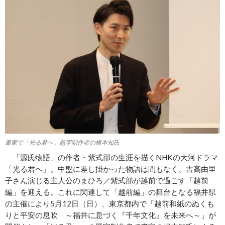
書家で「光る君へ」題字制作者の根本知氏
「源氏物語」の作者・紫式部の生涯を描くNHKの大河ドラマ
「光る君へ」。中盤に差し掛かった物語は間もなく、吉高由里
子さん演じる主人公のまひろ／紫式部が越前で過ごす「越前
編」を迎える。これに関連して「越前編」の舞台となる福井県
の主催により5月12日（日）、東京都内で「越前和紙のぬくも
りと平安の息吹 ～福井に息づく『千年文化』を未来へ～」が