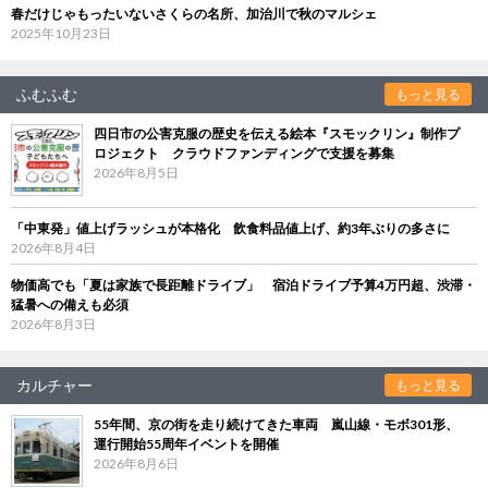
春だけじゃもったいないさくらの名所、加治川で秋のマルシェ
2025年10月23日
ふむふむ
もっと見る
四日市の公害克服の歴史を伝える絵本『スモックリン』制作プ
ロジェクト クラウドファンディングで支援を募集
2026年8月5日
「中東発」値上げラッシュが本格化 飲食料品値上げ、約3年ぶりの多さに
2026年8月4日
物価高でも「夏は家族で長距離ドライブ」 宿泊ドライブ予算4万円超、渋滞・
猛暑への備えも必須
2026年8月3日
カルチャー
もっと見る
55年間、京の街を走り続けてきた車両 嵐山線・モボ301形、
運行開始55周年イベントを開催
2026年8月6日