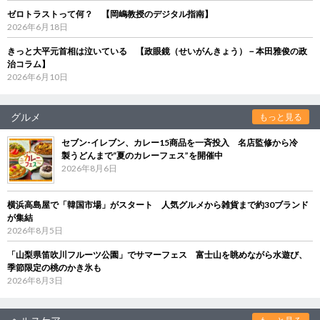
ゼロトラストって何？ 【岡嶋教授のデジタル指南】
2026年6月18日
きっと大平元首相は泣いている 【政眼鏡（せいがんきょう）－本田雅俊の政
治コラム】
2026年6月10日
グルメ
もっと見る
セブン‐イレブン、カレー15商品を一斉投入 名店監修から冷
製うどんまで“夏のカレーフェス”を開催中
2026年8月6日
横浜高島屋で「韓国市場」がスタート 人気グルメから雑貨まで約30ブランド
が集結
2026年8月5日
「山梨県笛吹川フルーツ公園」でサマーフェス 富士山を眺めながら水遊び、
季節限定の桃のかき氷も
2026年8月3日