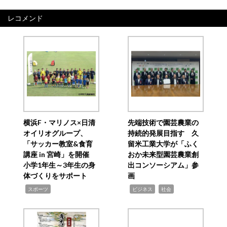
レコメンド
横浜F・マリノス×日清
先端技術で園芸農業の
オイリオグループ、
持続的発展目指す 久
「サッカー教室&食育
留米工業大学が「ふく
講座 in 宮崎」を開催
おか未来型園芸農業創
小学1年生～3年生の身
出コンソーシアム」参
体づくりをサポート
画
,
,
,
スポーツ
ビジネス
社会