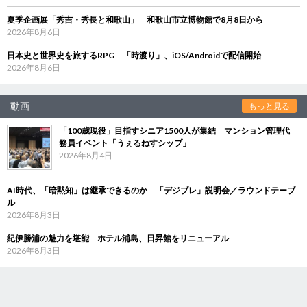
夏季企画展「秀吉・秀長と和歌山」 和歌山市立博物館で8月8日から
2026年8月6日
日本史と世界史を旅するRPG 「時渡り」、iOS/Androidで配信開始
2026年8月6日
動画
もっと見る
「100歳現役」目指すシニア1500人が集結 マンション管理代
務員イベント「うぇるねすシップ」
2026年8月4日
AI時代、「暗黙知」は継承できるのか 「デジブレ」説明会／ラウンドテーブ
ル
2026年8月3日
紀伊勝浦の魅力を堪能 ホテル浦島、日昇館をリニューアル
2026年8月3日