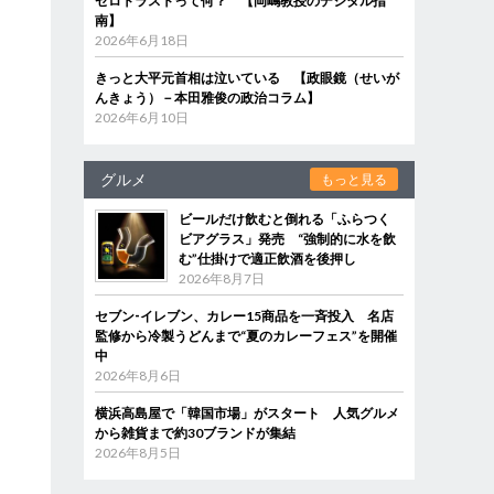
ゼロトラストって何？ 【岡嶋教授のデジタル指
南】
2026年6月18日
きっと大平元首相は泣いている 【政眼鏡（せいが
んきょう）－本田雅俊の政治コラム】
2026年6月10日
グルメ
もっと見る
ビールだけ飲むと倒れる「ふらつく
ビアグラス」発売 “強制的に水を飲
む”仕掛けで適正飲酒を後押し
2026年8月7日
セブン‐イレブン、カレー15商品を一斉投入 名店
監修から冷製うどんまで“夏のカレーフェス”を開催
中
2026年8月6日
横浜高島屋で「韓国市場」がスタート 人気グルメ
から雑貨まで約30ブランドが集結
2026年8月5日