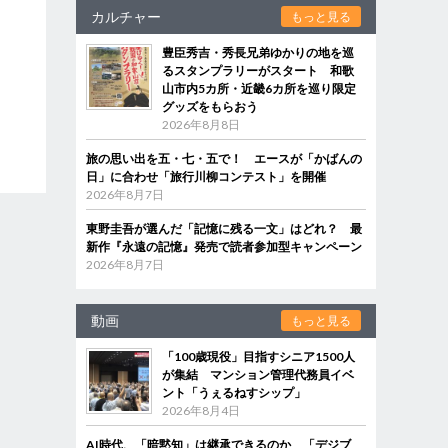
カルチャー
もっと見る
豊臣秀吉・秀長兄弟ゆかりの地を巡
るスタンプラリーがスタート 和歌
山市内5カ所・近畿6カ所を巡り限定
グッズをもらおう
2026年8月8日
旅の思い出を五・七・五で！ エースが「かばんの
日」に合わせ「旅行川柳コンテスト」を開催
2026年8月7日
東野圭吾が選んだ「記憶に残る一文」はどれ？ 最
新作『永遠の記憶』発売で読者参加型キャンペーン
2026年8月7日
動画
もっと見る
「100歳現役」目指すシニア1500人
が集結 マンション管理代務員イベ
ント「うぇるねすシップ」
2026年8月4日
AI時代、「暗黙知」は継承できるのか 「デジブ