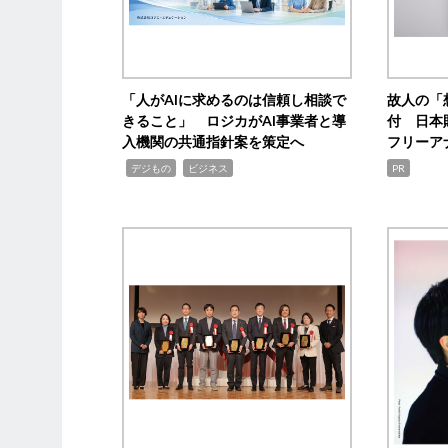
「人がAIに求めるのは信頼し相談で
故人の「
きること」 ロジカがAI事業者と導
付 日本
入機関の共通指針案を策定へ
フリーア
,
,
デジもの
ビジネス
PR