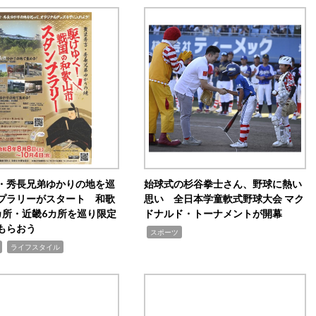
・秀長兄弟ゆかりの地を巡
始球式の杉谷拳士さん、野球に熱い
プラリーがスタート 和歌
思い 全日本学童軟式野球大会 マク
カ所・近畿6カ所を巡り限定
ドナルド・トーナメントが開幕
もらおう
,
スポーツ
,
ライフスタイル