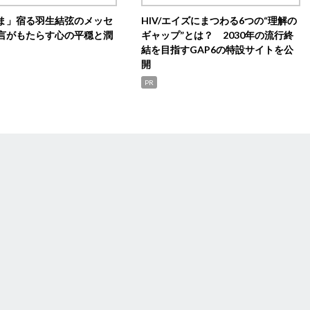
ま」宿る羽生結弦のメッセ
HIV/エイズにまつわる6つの“理解の
言がもたらす心の平穏と潤
ギャップ”とは？ 2030年の流行終
結を目指すGAP6の特設サイトを公
開
PR