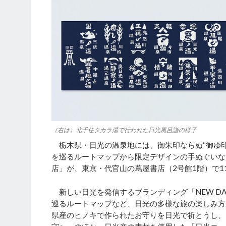
（右は）北千住タカラ湯で行われた日光風呂詣の様子
栃木県・日光の温泉地には、御朱印ならぬ“御ゆ印
を巡るルートマップから限定デザインの手ぬぐいなど
店」が、東京・代官山の蔦屋書店（2号館1階）で1
新しい日光を発信するブランディング「NEW DAY
巡るルートマップなど、日光の多様な旅の楽しみ方
県産のヒノキで作られたお守りを日光で祈とうし、