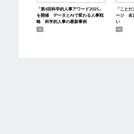
「第4回科学的人事アワード2025」
「ことだ
を開催 データとAIで変わる人事戦
ージ 名
略 科学的人事の最新事例
い
PR
PR