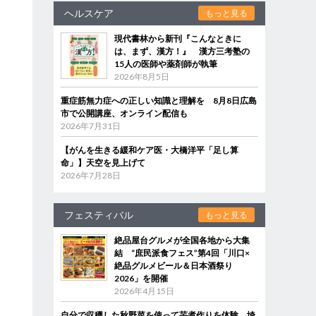
ヘルスケア
もっと見る
現代書林から新刊『こんなときに
は、まず、漢方！』 漢方三考塾の
15人の医師や薬剤師が執筆
2026年8月5日
重症筋無力症への正しい知識と理解を 8月8日広島
市で公開講座、オンライン配信も
2026年7月31日
【がんを生きる緩和ケア医・大橋洋平「足し算
命」】天空を見上げて
2026年7月28日
フェスティバル
もっと見る
絶品屋台グルメが全国各地から大集
結 “庶民派食フェス”第4回「川口×
絶品グルメビール＆日本酒祭り
2026」を開催
2026年4月15日
自分で収穫した秋野菜を使って芋煮作りを体験 埼