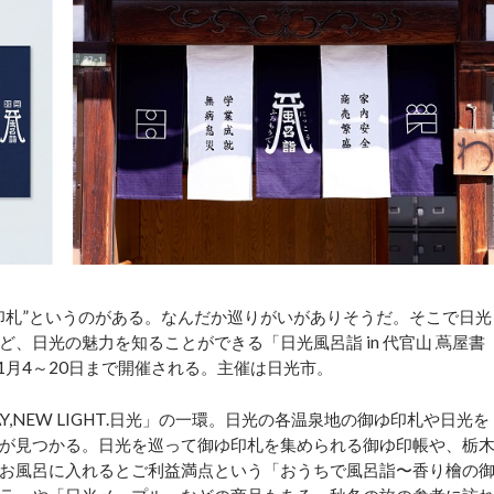
札”というのがある。なんだか巡りがいがありそうだ。そこで日光
、日光の魅力を知ることができる「日光風呂詣 in 代官山 蔦屋書
1月4～20日まで開催される。主催は日光市。
,NEW LIGHT.日光」の一環。日光の各温泉地の御ゆ印札や日光を
が見つかる。日光を巡って御ゆ印札を集められる御ゆ印帳や、栃
お風呂に入れるとご利益満点という「おうちで風呂詣〜香り檜の