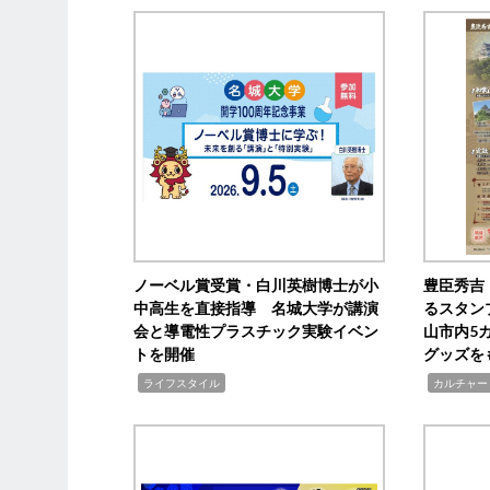
ノーベル賞受賞・白川英樹博士が小
豊臣秀吉
中高生を直接指導 名城大学が講演
るスタン
会と導電性プラスチック実験イベン
山市内5
トを開催
グッズを
,
,
ライフスタイル
カルチャー