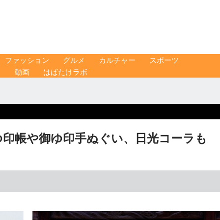
ファッション
グルメ
カルチャー
スポーツ
ス
動画
はばたけラボ
ゆ印帳や御ゆ印手ぬぐい、日光コーラも