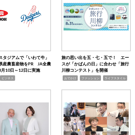
スタジアムで「いわて牛」
旅の思い出を五・七・五で！ エー
県産農畜産物をPR JA全農
スが「かばんの日」に合わせ「旅行
月10日～12日に実施
川柳コンテスト」を開催
,
,
,
ビジネス
おでかけ
ファッション
ライフスタイル