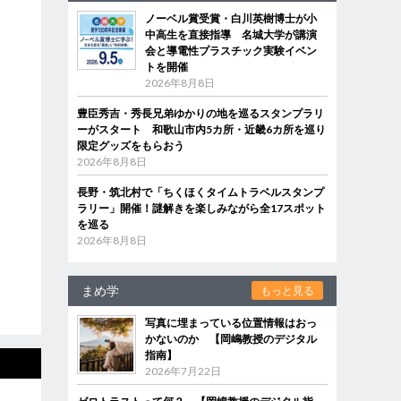
ノーベル賞受賞・白川英樹博士が小
中高生を直接指導 名城大学が講演
会と導電性プラスチック実験イベン
トを開催
2026年8月8日
豊臣秀吉・秀長兄弟ゆかりの地を巡るスタンプラリ
ーがスタート 和歌山市内5カ所・近畿6カ所を巡り
限定グッズをもらおう
2026年8月8日
長野・筑北村で「ちくほくタイムトラベルスタンプ
ラリー」開催！謎解きを楽しみながら全17スポット
を巡る
2026年8月8日
まめ学
もっと見る
写真に埋まっている位置情報はおっ
かないのか 【岡嶋教授のデジタル
指南】
2026年7月22日