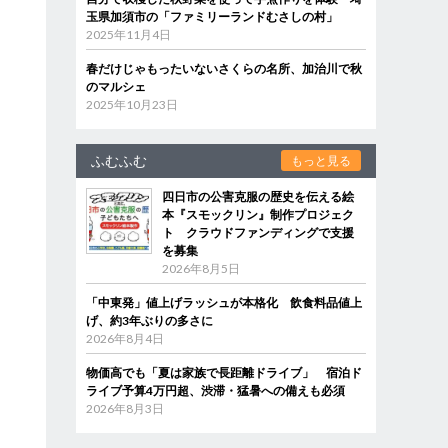
玉県加須市の「ファミリーランドむさしの村」
2025年11月4日
春だけじゃもったいないさくらの名所、加治川で秋
のマルシェ
2025年10月23日
ふむふむ
もっと見る
四日市の公害克服の歴史を伝える絵
本『スモックリン』制作プロジェク
ト クラウドファンディングで支援
を募集
2026年8月5日
「中東発」値上げラッシュが本格化 飲食料品値上
げ、約3年ぶりの多さに
2026年8月4日
物価高でも「夏は家族で長距離ドライブ」 宿泊ド
ライブ予算4万円超、渋滞・猛暑への備えも必須
2026年8月3日