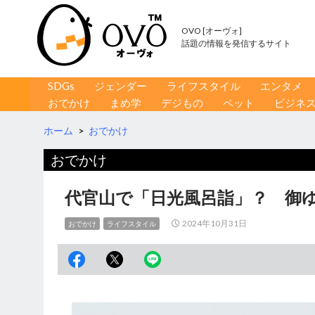
OVO [オーヴォ]
話題の情報を発信するサイト
コンテンツへ移動
検
SDGs
ジェンダー
ライフスタイル
エンタメ
索
おでかけ
まめ学
デジもの
ペット
ビジネ
ホーム
>
おでかけ
おでかけ
代官山で「日光風呂詣」？ 御
2024年10月31日
おでかけ
ライフスタイル