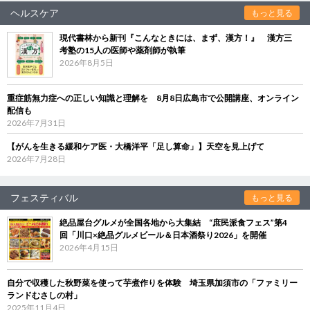
ヘルスケア
もっと見る
現代書林から新刊『こんなときには、まず、漢方！』 漢方三
考塾の15人の医師や薬剤師が執筆
2026年8月5日
重症筋無力症への正しい知識と理解を 8月8日広島市で公開講座、オンライン
配信も
2026年7月31日
【がんを生きる緩和ケア医・大橋洋平「足し算命」】天空を見上げて
2026年7月28日
フェスティバル
もっと見る
絶品屋台グルメが全国各地から大集結 “庶民派食フェス”第4
回「川口×絶品グルメビール＆日本酒祭り2026」を開催
2026年4月15日
自分で収穫した秋野菜を使って芋煮作りを体験 埼玉県加須市の「ファミリー
ランドむさしの村」
2025年11月4日