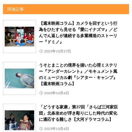
関連記事
【週末映画コラム】カメラを回すという行
為をひたすら見せる『愛にイナズマ』／ど
んでん返しが連続する多重構造のストーリ
ー『ドミノ』
2023年10月27日
うそとまことの境界を描いた心理ミステリ
ー『アンダーカレント』／モキュメント風
のミュージカル劇『シアター・キャンプ』
【週末映画コラム】
2023年10月6日
「どうする家康」第37回「さらば三河家臣
団」北条攻めが浮き彫りにした時代の変化
に適応する難しさ【大河ドラマコラム】
2023年10月6日