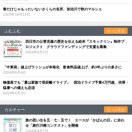
春だけじゃもったいないさくらの名所、加治川で秋のマルシェ
2025年10月23日
ふむふむ
もっと見る
四日市の公害克服の歴史を伝える絵本『スモックリン』制作プ
ロジェクト クラウドファンディングで支援を募集
2026年8月5日
「中東発」値上げラッシュが本格化 飲食料品値上げ、約3年ぶりの多さに
2026年8月4日
物価高でも「夏は家族で長距離ドライブ」 宿泊ドライブ予算4万円超、渋滞・
猛暑への備えも必須
2026年8月3日
カルチャー
もっと見る
旅の思い出を五・七・五で！ エースが「かばんの日」に合わ
せ「旅行川柳コンテスト」を開催
2026年8月7日