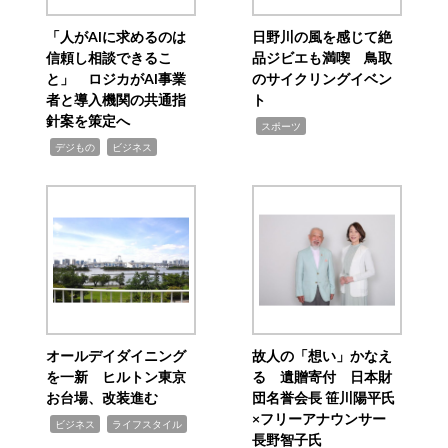
「人がAIに求めるのは
日野川の風を感じて絶
信頼し相談できるこ
品ジビエも満喫 鳥取
と」 ロジカがAI事業
のサイクリングイベン
者と導入機関の共通指
ト
針案を策定へ
,
スポーツ
,
,
デジもの
ビジネス
オールデイダイニング
故人の「想い」かなえ
を一新 ヒルトン東京
る 遺贈寄付 日本財
お台場、改装進む
団名誉会長 笹川陽平氏
×フリーアナウンサー
,
,
ビジネス
ライフスタイル
長野智子氏