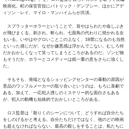
映画化。町の保安官役にパトリック・デンプシー、ほかにアデ
ィソン・レイ、マイロ・マンハイムらが共演。
スプラッターホラーということで、首やはらわたや血しぶき
が飛びまくる。刺され、斬られ、七面鳥の代わりに焼かれる女
もいる。いやはやグロいことこの上なく、18禁になるのも当然
といった感じだが、なぜか嫌悪感は浮かんでこない。むしろ何
だかおかしくなって笑ってしまうところがあるのだ。ゾンビ物
もそうだか、ホラーとコメディーは紙一重の意をさらに強くし
た。
そもそも、発端となるショッピングセンターの暴動の原因が
景品のワッフルメーカーの取り合いというのは、もろに喜劇で
ある。加えて、一応犯人捜しのミステリー的な面白さもある
が、犯人の動機も短絡的でおかしいところがある。
ロス監督は「殺りくのシーンについて、どうすれば自分たち
をしのげるかと考える。自分たちだけではなく、他のどの映画
も超えなければならない。最高の殺しをすることは、私たちに