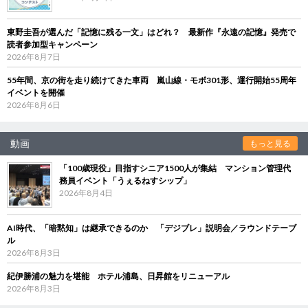
東野圭吾が選んだ「記憶に残る一文」はどれ？ 最新作『永遠の記憶』発売で
読者参加型キャンペーン
2026年8月7日
55年間、京の街を走り続けてきた車両 嵐山線・モボ301形、運行開始55周年
イベントを開催
2026年8月6日
動画
もっと見る
「100歳現役」目指すシニア1500人が集結 マンション管理代
務員イベント「うぇるねすシップ」
2026年8月4日
AI時代、「暗黙知」は継承できるのか 「デジブレ」説明会／ラウンドテーブ
ル
2026年8月3日
紀伊勝浦の魅力を堪能 ホテル浦島、日昇館をリニューアル
2026年8月3日