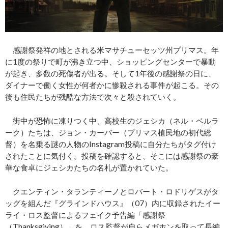
感謝祭発祥の地とされる米マサチューセッツ州プリマス。年
に1度の祭りで町が沸き立つ中、ショッピングセンターで暴動
が起き、多数の死傷者が出る。そして1年後の感謝祭の日に、
ダイナーで働く女性が何者かに惨殺される事件が起こる。その
後も住民たちが残酷な方法で次々と殺されていく。
街中が恐怖に凍りつく中、高校生のジェシカ（ネル・ベルラ
ーク）たちは、ジョン・カーバー（プリマス植民地の初代総
督）を名乗る謎の人物のInstagram投稿に自分たちがタグ付け
されたことに気付く。投稿を確認すると、そこには感謝祭の豪
華な食卓にジェシカたちの名札が置かれていた。
クエンティン・タランティーノとロバート・ロドリゲスがタ
ッグを組んだ『グラインドハウス』（07）内に収録されたイー
ライ・ロス監督によるフェイク予告編「感謝祭
（Thanksgiving）」を、ロス監督が自らメガホンを取って長編