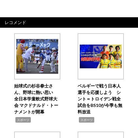
レコメンド
始球式の杉谷拳士さ
ベルギーで戦う日本人
ん、野球に熱い思い
選手を応援しよう シ
全日本学童軟式野球大
ント＝トロイデン戦全
会 マクドナルド・トー
試合をBS10が今季も無
ナメントが開幕
料放送
,
,
スポーツ
スポーツ