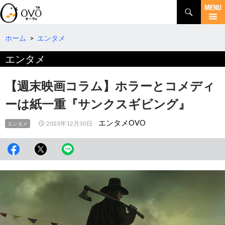
検
索
コ
ン
テ
ホーム
>
エンタメ
ン
エンタメ
ツ
へ
移
【週末映画コラム】ホラーとコメディ
動
ーは紙一重『サンクスギビング』
エンタメOVO
2023年12月30日
エンタメ