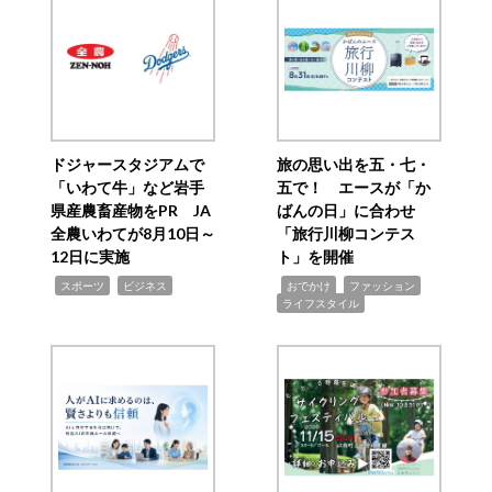
ドジャースタジアムで
旅の思い出を五・七・
「いわて牛」など岩手
五で！ エースが「か
県産農畜産物をPR JA
ばんの日」に合わせ
全農いわてが8月10日～
「旅行川柳コンテス
12日に実施
ト」を開催
,
,
,
,
,
スポーツ
ビジネス
おでかけ
ファッション
ライフスタイル