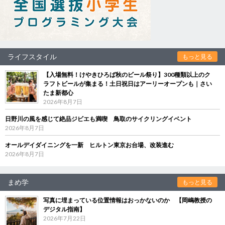
ライフスタイル
もっと見る
【入場無料！けやきひろば秋のビール祭り】300種類以上のク
ラフトビールが集まる！土日祝日はアーリーオープンも｜さい
たま新都心
2026年8月7日
日野川の風を感じて絶品ジビエも満喫 鳥取のサイクリングイベント
2026年8月7日
オールデイダイニングを一新 ヒルトン東京お台場、改装進む
2026年8月7日
まめ学
もっと見る
写真に埋まっている位置情報はおっかないのか 【岡嶋教授の
デジタル指南】
2026年7月22日