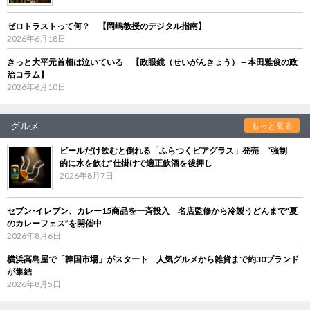
ゼロトラストって何？ 【岡嶋教授のデジタル指南】
2026年6月18日
きっと大平元首相は泣いている 【政眼鏡（せいがんきょう）－本田雅俊の政
治コラム】
2026年6月10日
グルメ
もっと見る
ビールだけ飲むと倒れる「ふらつくビアグラス」発売 “強制
的に水を飲む”仕掛けで適正飲酒を後押し
2026年8月7日
セブン‐イレブン、カレー15商品を一斉投入 名店監修から冷製うどんまで“夏
のカレーフェス”を開催中
2026年8月6日
横浜高島屋で「韓国市場」がスタート 人気グルメから雑貨まで約30ブランド
が集結
2026年8月5日