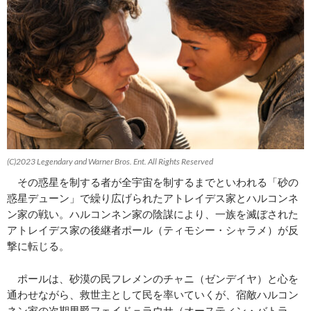
(C)2023 Legendary and Warner Bros. Ent. All Rights Reserved
その惑星を制する者が全宇宙を制するまでといわれる「砂の
惑星デューン」で繰り広げられたアトレイデス家とハルコンネ
ン家の戦い。ハルコンネン家の陰謀により、一族を滅ぼされた
アトレイデス家の後継者ポール（ティモシー・シャラメ）が反
撃に転じる。
ポールは、砂漠の民フレメンのチャニ（ゼンデイヤ）と心を
通わせながら、救世主として民を率いていくが、宿敵ハルコン
ネン家の次期男爵フェイド＝ラウサ（オースティン・バトラ