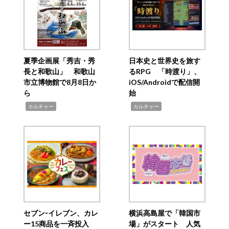
夏季企画展「秀吉・秀
日本史と世界史を旅す
長と和歌山」 和歌山
るRPG 「時渡り」、
市立博物館で8月8日か
iOS/Androidで配信開
ら
始
,
,
カルチャー
カルチャー
セブン‐イレブン、カレ
横浜高島屋で「韓国市
ー15商品を一斉投入
場」がスタート 人気