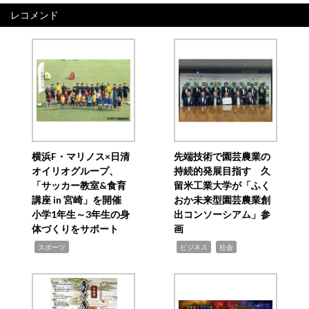
レコメンド
横浜F・マリノス×日清
先端技術で園芸農業の
オイリオグループ、
持続的発展目指す 久
「サッカー教室&食育
留米工業大学が「ふく
講座 in 宮崎」を開催
おか未来型園芸農業創
小学1年生～3年生の身
出コンソーシアム」参
体づくりをサポート
画
,
,
,
スポーツ
ビジネス
社会