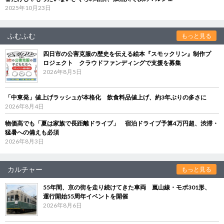
2025年10月23日
ふむふむ
もっと見る
四日市の公害克服の歴史を伝える絵本『スモックリン』制作プ
ロジェクト クラウドファンディングで支援を募集
2026年8月5日
「中東発」値上げラッシュが本格化 飲食料品値上げ、約3年ぶりの多さに
2026年8月4日
物価高でも「夏は家族で長距離ドライブ」 宿泊ドライブ予算4万円超、渋滞・
猛暑への備えも必須
2026年8月3日
カルチャー
もっと見る
55年間、京の街を走り続けてきた車両 嵐山線・モボ301形、
運行開始55周年イベントを開催
2026年8月6日