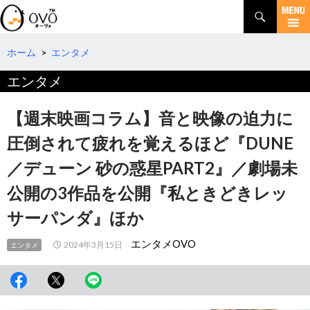
検
索
コ
ン
テ
ホーム
>
エンタメ
ン
エンタメ
ツ
へ
移
【週末映画コラム】音と映像の迫力に
動
圧倒されて疲れを覚えるほど『DUNE
／デューン 砂の惑星PART2』／劇場未
公開の3作品を公開『私ときどきレッ
サーパンダ』ほか
エンタメOVO
2024年3月15日
エンタメ