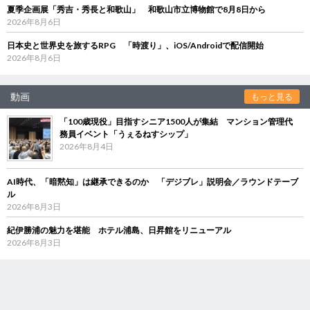
夏季企画展「秀吉・秀長と和歌山」 和歌山市立博物館で8月8日から
2026年8月6日
日本史と世界史を旅するRPG 「時渡り」、iOS/Androidで配信開始
2026年8月6日
動画
もっと見る
「100歳現役」目指すシニア1500人が集結 マンション管理代
務員イベント「うぇるねすシップ」
2026年8月4日
AI時代、「暗黙知」は継承できるのか 「デジブレ」説明会／ラウンドテーブ
ル
2026年8月3日
紀伊勝浦の魅力を堪能 ホテル浦島、日昇館をリニューアル
2026年8月3日