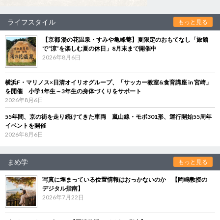
ライフスタイル
もっと見る
【京都 湯の花温泉・すみや亀峰菴】夏限定のおもてなし「旅館
で“涼”を楽しむ夏の休日」8月末まで開催中
2026年8月6日
横浜F・マリノス×日清オイリオグループ、「サッカー教室&食育講座 in 宮崎」
を開催 小学1年生～3年生の身体づくりをサポート
2026年8月6日
55年間、京の街を走り続けてきた車両 嵐山線・モボ301形、運行開始55周年
イベントを開催
2026年8月6日
まめ学
もっと見る
写真に埋まっている位置情報はおっかないのか 【岡嶋教授の
デジタル指南】
2026年7月22日