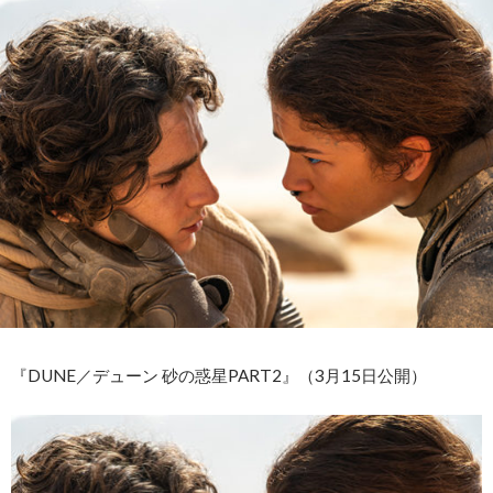
『DUNE／デューン 砂の惑星PART2』（3月15日公開）