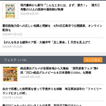
現代書林から新刊『こんなときには、まず、漢方！』 漢方三
考塾の15人の医師や薬剤師が執筆
2026年8月5日
重症筋無力症への正しい知識と理解を 8月8日広島市で公開講座、オンライン
配信も
2026年7月31日
【がんを生きる緩和ケア医・大橋洋平「足し算命」】天空を見上げて
2026年7月28日
フェスティバル
もっと見る
絶品屋台グルメが全国各地から大集結 “庶民派食フェス”第4
回「川口×絶品グルメビール＆日本酒祭り2026」を開催
2026年4月15日
自分で収穫した秋野菜を使って芋煮作りを体験 埼玉県加須市の「ファミリー
ランドむさしの村」
2025年11月4日
春だけじゃもったいないさくらの名所、加治川で秋のマルシェ