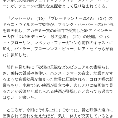
ー）が、デューンの新たな支配者として送り込まれてくる。
『メッセージ』（16）『ブレードランナー2049』（17）の
ドゥニ・ヴィルヌーブ監督が、フランク・ハーバートのSF小説
を映画化し、アカデミー賞の6部門で受賞したSFアドベンチャ
ー大作『DUNE デューン 砂の惑星』（21）の続編。ジョシ
ュ・ブローリン、レベッカ・ファーガソンら前作のキャストに
加え、バトラー、フローレンス・ピュー、レア・セドゥらが新
たに参加した。
前作を見た時に「砂漠の景観などのビジュアルの素晴らし
さ、独特の質感や色使い、ハンス・ジマーの音楽、地響きがす
るような音響効果が相まった世界に圧倒される。コロナ禍の影
響もあり、小粒で渋い映画が目立つ中、久しぶりに映画館で見
ることが必須だと感じられる映画が登場したと言っても過言で
はない」と書いた。
ところが、今回はそれ以上にすごかった。音と映像の迫力に
圧倒されて疲れを覚えたほど。気力、体力が充実しているとき