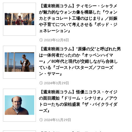
【週末映画コラム】ティモシー・シャラメ
が魅力的なウォンカ像を構築した『ウォン
カとチョコレート工場のはじまり』／妊娠
や子育てについて考えさせる『ポッド・ジ
ェネレーション』
2023年12月8日
【週末映画コラム】“原爆の父”と呼ばれた男
は一体何者だったのか『オッペンハイマ
ー』／80年代と現代が交錯しながら合体し
ている『ゴーストバスターズ／フローズ
ン・サマー』
2024年3月29日
【週末映画コラム】怪優ニコラス・ケイジ
の面目躍如『ドリーム・シナリオ』／アウ
トローたちの栄枯盛衰『ザ・バイクライダ
ーズ』
2024年11月29日