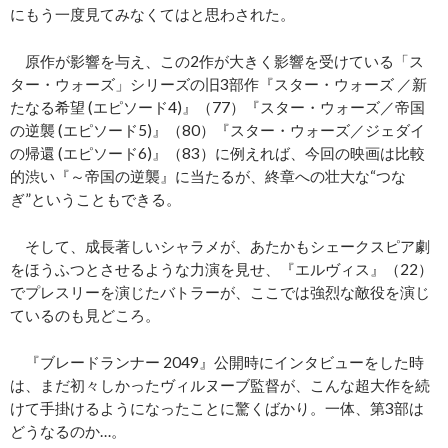
にもう一度見てみなくてはと思わされた。
原作が影響を与え、この2作が大きく影響を受けている「ス
ター・ウォーズ」シリーズの旧3部作『スター・ウォーズ ／新
たなる希望 (エピソード4)』（77）『スター・ウォーズ／帝国
の逆襲 (エピソード5)』（80）『スター・ウォーズ／ジェダイ
の帰還 (エピソード6)』（83）に例えれば、今回の映画は比較
的渋い『～帝国の逆襲』に当たるが、終章への壮大な“つな
ぎ”ということもできる。
そして、成長著しいシャラメが、あたかもシェークスピア劇
をほうふつとさせるような力演を見せ、『エルヴィス』（22）
でプレスリーを演じたバトラーが、ここでは強烈な敵役を演じ
ているのも見どころ。
『ブレードランナー 2049』公開時にインタビューをした時
は、まだ初々しかったヴィルヌーブ監督が、こんな超大作を続
けて手掛けるようになったことに驚くばかり。一体、第3部は
どうなるのか…。