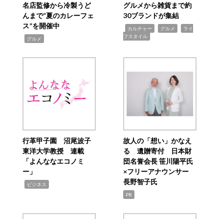
名店監修から冷製うど
グルメから雑貨まで約
んまで“夏のカレーフェ
30ブランドが集結
ス”を開催中
,
,
,
カルチャー
グルメ
ライ
フスタイル
,
グルメ
行革甲子園 沼尾波子
故人の「想い」かなえ
東洋大学教授 連載
る 遺贈寄付 日本財
「よんななエコノミ
団名誉会長 笹川陽平氏
ー」
×フリーアナウンサー
長野智子氏
,
ビジネス
PR