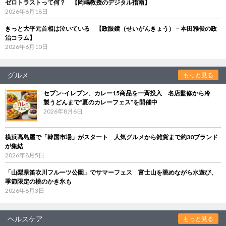
ゼロトラストって何？ 【岡嶋教授のデジタル指南】
2026年6月18日
きっと大平元首相は泣いている 【政眼鏡（せいがんきょう）－本田雅俊の政
治コラム】
2026年6月10日
グルメ
もっと見る
セブン‐イレブン、カレー15商品を一斉投入 名店監修から冷
製うどんまで“夏のカレーフェス”を開催中
2026年8月6日
横浜高島屋で「韓国市場」がスタート 人気グルメから雑貨まで約30ブランド
が集結
2026年8月5日
「山梨県笛吹川フルーツ公園」でサマーフェス 富士山を眺めながら水遊び、
季節限定の桃のかき氷も
2026年8月3日
ヘルスケア
もっと見る