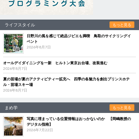
ライフスタイル
もっと見る
日野川の風を感じて絶品ジビエも満喫 鳥取のサイクリングイ
ベント
2026年8月7日
オールデイダイニングを一新 ヒルトン東京お台場、改装進む
2026年8月7日
夏の苗場が夏のアクティビティー拡充へ 四季の各魅力を創出プリンスホテ
ル・苗場スキー場
2026年8月7日
まめ学
もっと見る
写真に埋まっている位置情報はおっかないのか 【岡嶋教授の
デジタル指南】
2026年7月22日