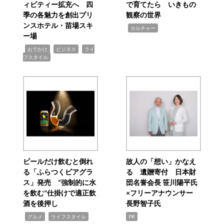
ィビティー拡充へ 四
で育てたら いきもの
季の各魅力を創出プリ
観察の世界
ンスホテル・苗場スキ
,
カルチャー
ー場
,
,
,
おでかけ
ビジネス
ライ
フスタイル
ビールだけ飲むと倒れ
故人の「想い」かなえ
る「ふらつくビアグラ
る 遺贈寄付 日本財
ス」発売 “強制的に水
団名誉会長 笹川陽平氏
を飲む”仕掛けで適正飲
×フリーアナウンサー
酒を後押し
長野智子氏
,
,
グルメ
ライフスタイル
PR