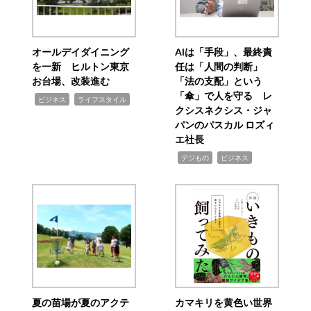
オールデイダイニング
AIは「手段」、最終責
を一新 ヒルトン東京
任は「人間の判断」
お台場、改装進む
「法の支配」という
「傘」で人を守る レ
,
,
ビジネス
ライフスタイル
クシスネクシス・ジャ
パンのパスカル ロズィ
エ社長
,
,
デジもの
ビジネス
夏の苗場が夏のアクテ
カマキリを黄色い世界