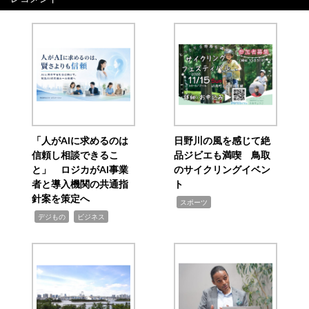
「人がAIに求めるのは
日野川の風を感じて絶
信頼し相談できるこ
品ジビエも満喫 鳥取
と」 ロジカがAI事業
のサイクリングイベン
者と導入機関の共通指
ト
針案を策定へ
,
スポーツ
,
,
デジもの
ビジネス