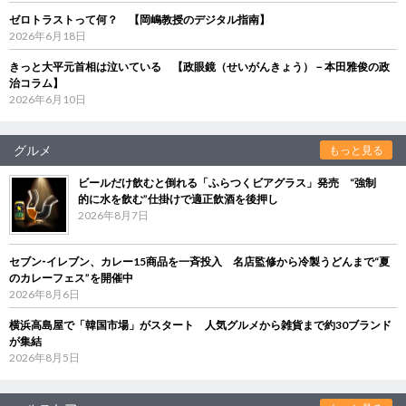
ゼロトラストって何？ 【岡嶋教授のデジタル指南】
2026年6月18日
きっと大平元首相は泣いている 【政眼鏡（せいがんきょう）－本田雅俊の政
治コラム】
2026年6月10日
グルメ
もっと見る
ビールだけ飲むと倒れる「ふらつくビアグラス」発売 “強制
的に水を飲む”仕掛けで適正飲酒を後押し
2026年8月7日
セブン‐イレブン、カレー15商品を一斉投入 名店監修から冷製うどんまで“夏
のカレーフェス”を開催中
2026年8月6日
横浜高島屋で「韓国市場」がスタート 人気グルメから雑貨まで約30ブランド
が集結
2026年8月5日