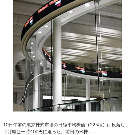
10日午前の東京株式市場の日経平均株価（225種）は反落し、
下げ幅は一時400円に迫った。前日の米株……