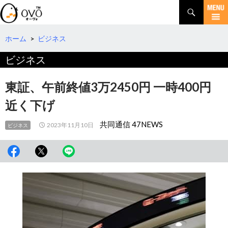
検
索
コ
ン
テ
ホーム
>
ビジネス
ン
ビジネス
ツ
へ
移
東証、午前終値3万2450円 一時400円
動
近く下げ
共同通信 47NEWS
2023年11月10日
ビジネス