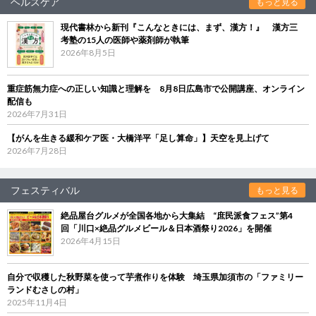
ヘルスケア
もっと見る
現代書林から新刊『こんなときには、まず、漢方！』 漢方三
考塾の15人の医師や薬剤師が執筆
2026年8月5日
重症筋無力症への正しい知識と理解を 8月8日広島市で公開講座、オンライン
配信も
2026年7月31日
【がんを生きる緩和ケア医・大橋洋平「足し算命」】天空を見上げて
2026年7月28日
フェスティバル
もっと見る
絶品屋台グルメが全国各地から大集結 “庶民派食フェス”第4
回「川口×絶品グルメビール＆日本酒祭り2026」を開催
2026年4月15日
自分で収穫した秋野菜を使って芋煮作りを体験 埼玉県加須市の「ファミリー
ランドむさしの村」
2025年11月4日