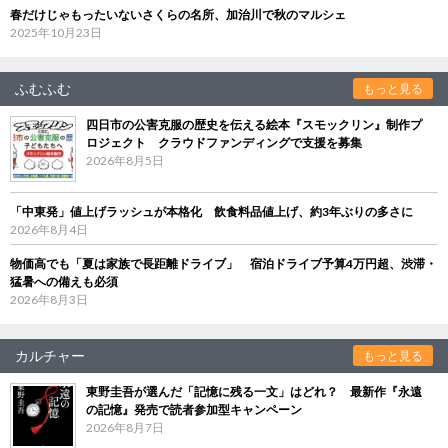
春だけじゃもったいないさくらの名所、加治川で秋のマルシェ
2025年10月23日
ふむふむ
もっと見る
四日市の公害克服の歴史を伝える絵本『スモックリン』制作プ
ロジェクト クラウドファンディングで支援を募集
2026年8月5日
「中東発」値上げラッシュが本格化 飲食料品値上げ、約3年ぶりの多さに
2026年8月4日
物価高でも「夏は家族で長距離ドライブ」 宿泊ドライブ予算4万円超、渋滞・
猛暑への備えも必須
2026年8月3日
カルチャー
もっと見る
東野圭吾が選んだ「記憶に残る一文」はどれ？ 最新作『永遠
の記憶』発売で読者参加型キャンペーン
2026年8月7日