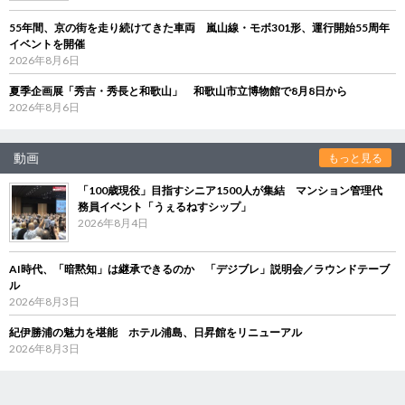
55年間、京の街を走り続けてきた車両 嵐山線・モボ301形、運行開始55周年
イベントを開催
2026年8月6日
夏季企画展「秀吉・秀長と和歌山」 和歌山市立博物館で8月8日から
2026年8月6日
動画
もっと見る
「100歳現役」目指すシニア1500人が集結 マンション管理代
務員イベント「うぇるねすシップ」
2026年8月4日
AI時代、「暗黙知」は継承できるのか 「デジブレ」説明会／ラウンドテーブ
ル
2026年8月3日
紀伊勝浦の魅力を堪能 ホテル浦島、日昇館をリニューアル
2026年8月3日