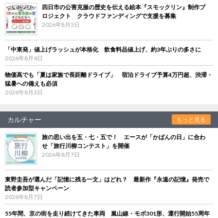
四日市の公害克服の歴史を伝える絵本『スモックリン』制作プ
ロジェクト クラウドファンディングで支援を募集
2026年8月5日
「中東発」値上げラッシュが本格化 飲食料品値上げ、約3年ぶりの多さに
2026年8月4日
物価高でも「夏は家族で長距離ドライブ」 宿泊ドライブ予算4万円超、渋滞・
猛暑への備えも必須
2026年8月3日
カルチャー
もっと見る
旅の思い出を五・七・五で！ エースが「かばんの日」に合わ
せ「旅行川柳コンテスト」を開催
2026年8月7日
東野圭吾が選んだ「記憶に残る一文」はどれ？ 最新作『永遠の記憶』発売で
読者参加型キャンペーン
2026年8月7日
55年間、京の街を走り続けてきた車両 嵐山線・モボ301形、運行開始55周年