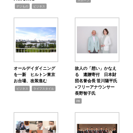
スポーツ
,
,
デジもの
ビジネス
オールデイダイニング
故人の「想い」かなえ
を一新 ヒルトン東京
る 遺贈寄付 日本財
お台場、改装進む
団名誉会長 笹川陽平氏
×フリーアナウンサー
,
,
ビジネス
ライフスタイル
長野智子氏
PR