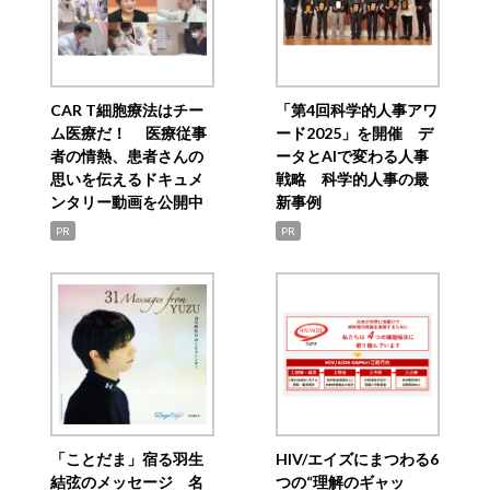
CAR T細胞療法はチー
「第4回科学的人事アワ
ム医療だ！ 医療従事
ード2025」を開催 デ
者の情熱、患者さんの
ータとAIで変わる人事
思いを伝えるドキュメ
戦略 科学的人事の最
ンタリー動画を公開中
新事例
PR
PR
「ことだま」宿る羽生
HIV/エイズにまつわる6
結弦のメッセージ 名
つの“理解のギャッ