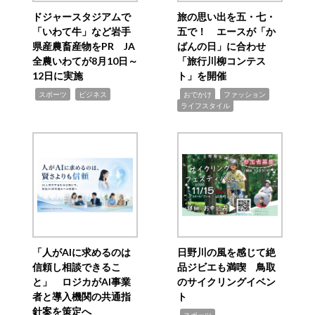
ドジャースタジアムで
旅の思い出を五・七・
「いわて牛」など岩手
五で！ エースが「か
県産農畜産物をPR JA
ばんの日」に合わせ
全農いわてが8月10日～
「旅行川柳コンテス
12日に実施
ト」を開催
,
,
,
,
,
スポーツ
ビジネス
おでかけ
ファッション
ライフスタイル
「人がAIに求めるのは
日野川の風を感じて絶
信頼し相談できるこ
品ジビエも満喫 鳥取
と」 ロジカがAI事業
のサイクリングイベン
者と導入機関の共通指
ト
針案を策定へ
,