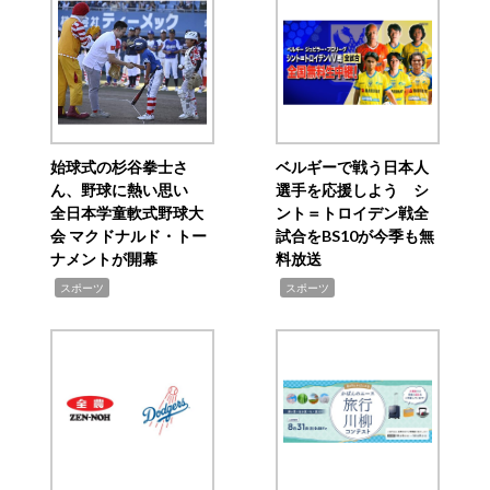
始球式の杉谷拳士さ
ベルギーで戦う日本人
ん、野球に熱い思い
選手を応援しよう シ
全日本学童軟式野球大
ント＝トロイデン戦全
会 マクドナルド・トー
試合をBS10が今季も無
ナメントが開幕
料放送
,
,
スポーツ
スポーツ