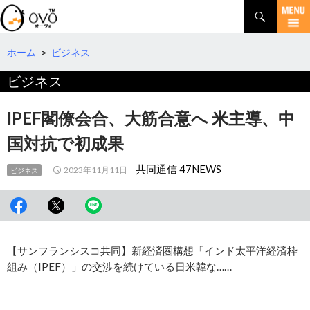
検
索
コ
ン
テ
ホーム
>
ビジネス
ン
ビジネス
ツ
へ
移
IPEF閣僚会合、大筋合意へ 米主導、中
動
国対抗で初成果
共同通信 47NEWS
2023年11月11日
ビジネス
【サンフランシスコ共同】新経済圏構想「インド太平洋経済枠
組み（IPEF）」の交渉を続けている日米韓な……