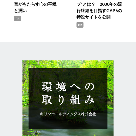
言がもたらす心の平穏
プ”とは？ 2030年の流
と潤い
行終結を目指すGAP6の
特設サイトを公開
PR
PR