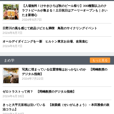
【入場無料！けやきひろば秋のビール祭り】300種類以上のク
ラフトビールが集まる！土日祝日はアーリーオープンも｜さい
たま新都心
2026年8月7日
日野川の風を感じて絶品ジビエも満喫 鳥取のサイクリングイベント
2026年8月7日
オールデイダイニングを一新 ヒルトン東京お台場、改装進む
2026年8月7日
まめ学
もっと見る
写真に埋まっている位置情報はおっかないのか 【岡嶋教授の
デジタル指南】
2026年7月22日
ゼロトラストって何？ 【岡嶋教授のデジタル指南】
2026年6月18日
きっと大平元首相は泣いている 【政眼鏡（せいがんきょう）－本田雅俊の政
治コラム】
2026年6月10日