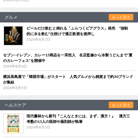
グルメ
もっと見る
ビールだけ飲むと倒れる「ふらつくビアグラス」発売 “強制
的に水を飲む”仕掛けで適正飲酒を後押し
2026年8月7日
セブン‐イレブン、カレー15商品を一斉投入 名店監修から冷製うどんまで“夏
のカレーフェス”を開催中
2026年8月6日
横浜高島屋で「韓国市場」がスタート 人気グルメから雑貨まで約30ブランド
が集結
2026年8月5日
ヘルスケア
もっと見る
現代書林から新刊『こんなときには、まず、漢方！』 漢方三
考塾の15人の医師や薬剤師が執筆
2026年8月5日