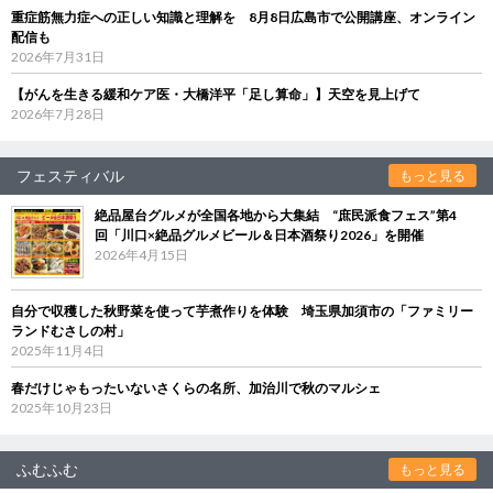
重症筋無力症への正しい知識と理解を 8月8日広島市で公開講座、オンライン
配信も
2026年7月31日
【がんを生きる緩和ケア医・大橋洋平「足し算命」】天空を見上げて
2026年7月28日
フェスティバル
もっと見る
絶品屋台グルメが全国各地から大集結 “庶民派食フェス”第4
回「川口×絶品グルメビール＆日本酒祭り2026」を開催
2026年4月15日
自分で収穫した秋野菜を使って芋煮作りを体験 埼玉県加須市の「ファミリー
ランドむさしの村」
2025年11月4日
春だけじゃもったいないさくらの名所、加治川で秋のマルシェ
2025年10月23日
ふむふむ
もっと見る