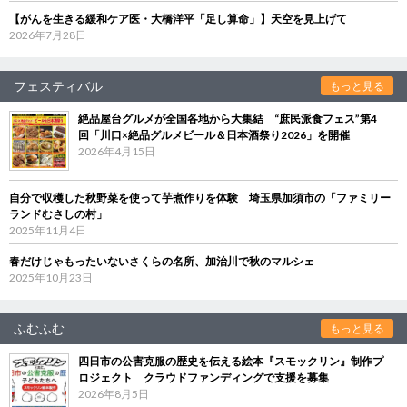
【がんを生きる緩和ケア医・大橋洋平「足し算命」】天空を見上げて
2026年7月28日
フェスティバル
もっと見る
絶品屋台グルメが全国各地から大集結 “庶民派食フェス”第4
回「川口×絶品グルメビール＆日本酒祭り2026」を開催
2026年4月15日
自分で収穫した秋野菜を使って芋煮作りを体験 埼玉県加須市の「ファミリー
ランドむさしの村」
2025年11月4日
春だけじゃもったいないさくらの名所、加治川で秋のマルシェ
2025年10月23日
ふむふむ
もっと見る
四日市の公害克服の歴史を伝える絵本『スモックリン』制作プ
ロジェクト クラウドファンディングで支援を募集
2026年8月5日