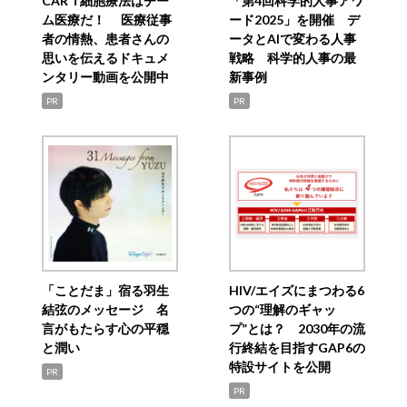
CAR T細胞療法はチー
「第4回科学的人事アワ
ム医療だ！ 医療従事
ード2025」を開催 デ
者の情熱、患者さんの
ータとAIで変わる人事
思いを伝えるドキュメ
戦略 科学的人事の最
ンタリー動画を公開中
新事例
PR
PR
「ことだま」宿る羽生
HIV/エイズにまつわる6
結弦のメッセージ 名
つの“理解のギャッ
言がもたらす心の平穏
プ”とは？ 2030年の流
と潤い
行終結を目指すGAP6の
特設サイトを公開
PR
PR