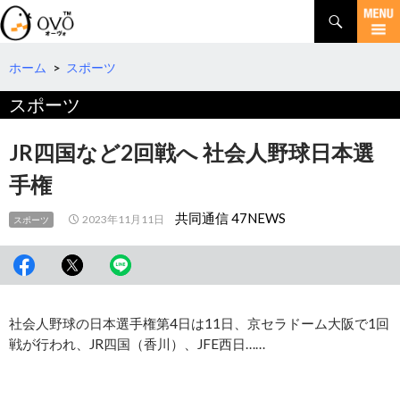
検
索
コ
ン
テ
ホーム
>
スポーツ
ン
スポーツ
ツ
へ
移
JR四国など2回戦へ 社会人野球日本選
動
手権
共同通信 47NEWS
2023年11月11日
スポーツ
社会人野球の日本選手権第4日は11日、京セラドーム大阪で1回
戦が行われ、JR四国（香川）、JFE西日……