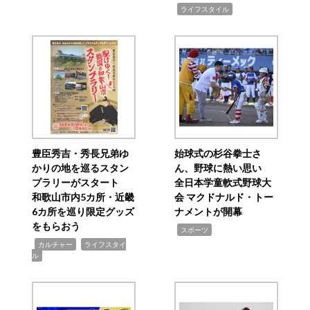
,
ライフスタイル
豊臣秀吉・秀長兄弟ゆ
始球式の杉谷拳士さ
かりの地を巡るスタン
ん、野球に熱い思い
プラリーがスタート
全日本学童軟式野球大
和歌山市内5カ所・近畿
会 マクドナルド・トー
6カ所を巡り限定グッズ
ナメントが開幕
をもらおう
,
スポーツ
,
,
カルチャー
ライフスタイ
ル