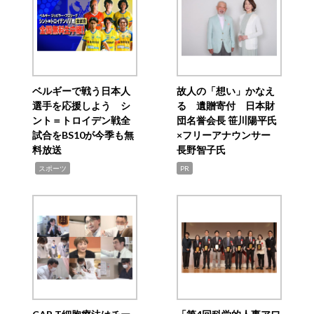
ベルギーで戦う日本人
故人の「想い」かなえ
選手を応援しよう シ
る 遺贈寄付 日本財
ント＝トロイデン戦全
団名誉会長 笹川陽平氏
試合をBS10が今季も無
×フリーアナウンサー
料放送
長野智子氏
,
スポーツ
PR