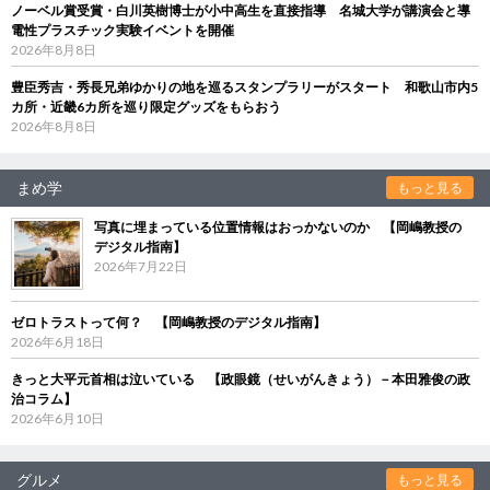
ノーベル賞受賞・白川英樹博士が小中高生を直接指導 名城大学が講演会と導
電性プラスチック実験イベントを開催
2026年8月8日
豊臣秀吉・秀長兄弟ゆかりの地を巡るスタンプラリーがスタート 和歌山市内5
カ所・近畿6カ所を巡り限定グッズをもらおう
2026年8月8日
まめ学
もっと見る
写真に埋まっている位置情報はおっかないのか 【岡嶋教授の
デジタル指南】
2026年7月22日
ゼロトラストって何？ 【岡嶋教授のデジタル指南】
2026年6月18日
きっと大平元首相は泣いている 【政眼鏡（せいがんきょう）－本田雅俊の政
治コラム】
2026年6月10日
グルメ
もっと見る