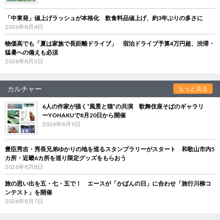
「中東発」値上げラッシュが本格化 飲食料品値上げ、約3年ぶりの多さに
2026年8月4日
物価高でも「夏は家族で長距離ドライブ」 宿泊ドライブ予算4万円超、渋滞・
猛暑への備えも必須
2026年8月3日
カルチャー
もっと見る
6人の作家が描く“風景と猫”の共演 歌舞伎座そばのギャラリ
ーYOHAKUで8月20日から開催
2026年8月9日
豊臣秀吉・秀長兄弟ゆかりの地を巡るスタンプラリーがスタート 和歌山市内5
カ所・近畿6カ所を巡り限定グッズをもらおう
2026年8月8日
旅の思い出を五・七・五で！ エースが「かばんの日」に合わせ「旅行川柳コ
ンテスト」を開催
2026年8月7日