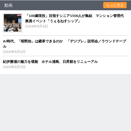
動画
もっと見る
「100歳現役」目指すシニア1500人が集結 マンション管理代
務員イベント「うぇるねすシップ」
2026年8月4日
AI時代、「暗黙知」は継承できるのか 「デジブレ」説明会／ラウンドテーブ
ル
2026年8月3日
紀伊勝浦の魅力を堪能 ホテル浦島、日昇館をリニューアル
2026年8月3日