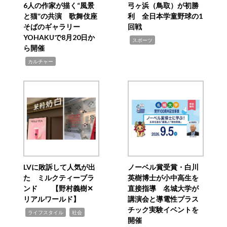
6人の作家が描く“風景
弓ヶ浜（鳥取）が初勝
と猫”の共演 歌舞伎座
利 全日本学童野球の1
そばのギャラリー
回戦
YOHAKUで8月20日か
,
スポーツ
ら開催
,
カルチャー
LVに敗訴して人気が出
ノーベル賞受賞・白川
た ミルクティーブラ
英樹博士が小中高生を
ンド 【野村義樹✕
直接指導 名城大学が
リアルワールド】
講演会と導電性プラス
チック実験イベントを
,
,
ライフスタイル
社会
開催