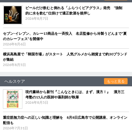
ビールだけ飲むと倒れる「ふらつくビアグラス」発売 “強制
的に水を飲む”仕掛けで適正飲酒を後押し
2026年8月7日
セブン‐イレブン、カレー15商品を一斉投入 名店監修から冷製うどんまで“夏
のカレーフェス”を開催中
2026年8月6日
横浜高島屋で「韓国市場」がスタート 人気グルメから雑貨まで約30ブランド
が集結
2026年8月5日
ヘルスケア
もっと見る
現代書林から新刊『こんなときには、まず、漢方！』 漢方三
考塾の15人の医師や薬剤師が執筆
2026年8月5日
重症筋無力症への正しい知識と理解を 8月8日広島市で公開講座、オンライン
配信も
2026年7月31日