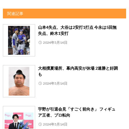
関連記事
山本4失点、大谷は2安打1打点 今永は5回無
失点、鈴木1安打
2024年5月14日
大相撲夏場所、幕内高安が休場 2連勝と好調
も
2024年5月14日
宇野が引退会見「すごく前向き」 フィギュ
ア王者、プロ転向
2024年5月14日