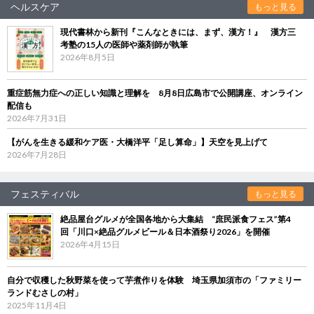
ヘルスケア
もっと見る
現代書林から新刊『こんなときには、まず、漢方！』 漢方三
考塾の15人の医師や薬剤師が執筆
2026年8月5日
重症筋無力症への正しい知識と理解を 8月8日広島市で公開講座、オンライン
配信も
2026年7月31日
【がんを生きる緩和ケア医・大橋洋平「足し算命」】天空を見上げて
2026年7月28日
フェスティバル
もっと見る
絶品屋台グルメが全国各地から大集結 “庶民派食フェス”第4
回「川口×絶品グルメビール＆日本酒祭り2026」を開催
2026年4月15日
自分で収穫した秋野菜を使って芋煮作りを体験 埼玉県加須市の「ファミリー
ランドむさしの村」
2025年11月4日