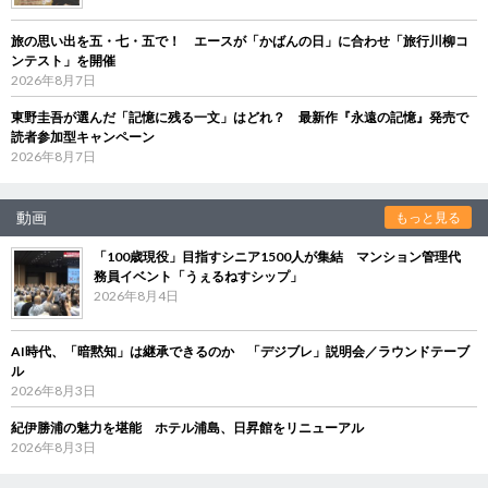
旅の思い出を五・七・五で！ エースが「かばんの日」に合わせ「旅行川柳コ
ンテスト」を開催
2026年8月7日
東野圭吾が選んだ「記憶に残る一文」はどれ？ 最新作『永遠の記憶』発売で
読者参加型キャンペーン
2026年8月7日
動画
もっと見る
「100歳現役」目指すシニア1500人が集結 マンション管理代
務員イベント「うぇるねすシップ」
2026年8月4日
AI時代、「暗黙知」は継承できるのか 「デジブレ」説明会／ラウンドテーブ
ル
2026年8月3日
紀伊勝浦の魅力を堪能 ホテル浦島、日昇館をリニューアル
2026年8月3日