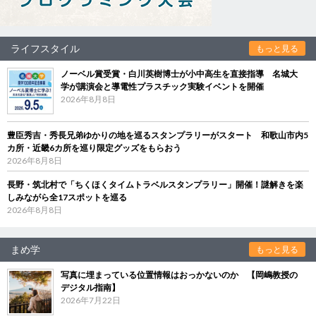
ライフスタイル
もっと見る
ノーベル賞受賞・白川英樹博士が小中高生を直接指導 名城大
学が講演会と導電性プラスチック実験イベントを開催
2026年8月8日
豊臣秀吉・秀長兄弟ゆかりの地を巡るスタンプラリーがスタート 和歌山市内5
カ所・近畿6カ所を巡り限定グッズをもらおう
2026年8月8日
長野・筑北村で「ちくほくタイムトラベルスタンプラリー」開催！謎解きを楽
しみながら全17スポットを巡る
2026年8月8日
まめ学
もっと見る
写真に埋まっている位置情報はおっかないのか 【岡嶋教授の
デジタル指南】
2026年7月22日