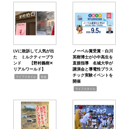
LVに敗訴して人気が出
ノーベル賞受賞・白川
た ミルクティーブラ
英樹博士が小中高生を
ンド 【野村義樹✕
直接指導 名城大学が
リアルワールド】
講演会と導電性プラス
チック実験イベントを
,
,
ライフスタイル
社会
開催
,
ライフスタイル