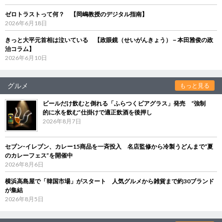
ゼロトラストって何？ 【岡嶋教授のデジタル指南】
2026年6月18日
きっと大平元首相は泣いている 【政眼鏡（せいがんきょう）－本田雅俊の政
治コラム】
2026年6月10日
グルメ
もっと見る
ビールだけ飲むと倒れる「ふらつくビアグラス」発売 “強制
的に水を飲む”仕掛けで適正飲酒を後押し
2026年8月7日
セブン‐イレブン、カレー15商品を一斉投入 名店監修から冷製うどんまで“夏
のカレーフェス”を開催中
2026年8月6日
横浜高島屋で「韓国市場」がスタート 人気グルメから雑貨まで約30ブランド
が集結
2026年8月5日