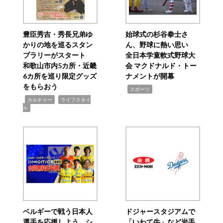
豊臣秀吉・秀長兄弟ゆ
始球式の杉谷拳士さ
かりの地を巡るスタン
ん、野球に熱い思い
プラリーがスタート
全日本学童軟式野球大
和歌山市内5カ所・近畿
会 マクドナルド・トー
6カ所を巡り限定グッズ
ナメントが開幕
をもらおう
,
スポーツ
,
,
カルチャー
ライフスタイ
ル
ベルギーで戦う日本人
ドジャースタジアムで
選手を応援しよう シ
「いわて牛」など岩手