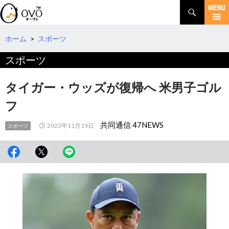
検
索
コ
ン
テ
ホーム
>
スポーツ
ン
スポーツ
ツ
へ
移
タイガー・ウッズが復帰へ 米男子ゴル
動
フ
共同通信 47NEWS
2023年11月19日
スポーツ