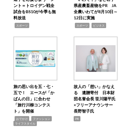
ント＝トロイデン戦全
県産農畜産物をPR JA
試合をBS10が今季も無
全農いわてが8月10日～
料放送
12日に実施
,
,
,
スポーツ
スポーツ
ビジネス
旅の思い出を五・七・
故人の「想い」かなえ
五で！ エースが「か
る 遺贈寄付 日本財
ばんの日」に合わせ
団名誉会長 笹川陽平氏
「旅行川柳コンテス
×フリーアナウンサー
ト」を開催
長野智子氏
,
,
,
おでかけ
ファッション
PR
ライフスタイル