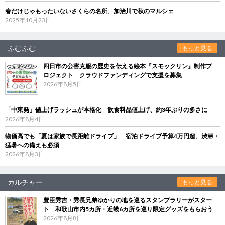
春だけじゃもったいないさくらの名所、加治川で秋のマルシェ
2025年10月23日
ふむふむ
もっと見る
四日市の公害克服の歴史を伝える絵本『スモックリン』制作プ
ロジェクト クラウドファンディングで支援を募集
2026年8月5日
「中東発」値上げラッシュが本格化 飲食料品値上げ、約3年ぶりの多さに
2026年8月4日
物価高でも「夏は家族で長距離ドライブ」 宿泊ドライブ予算4万円超、渋滞・
猛暑への備えも必須
2026年8月3日
カルチャー
もっと見る
豊臣秀吉・秀長兄弟ゆかりの地を巡るスタンプラリーがスター
ト 和歌山市内5カ所・近畿6カ所を巡り限定グッズをもらおう
2026年8月8日