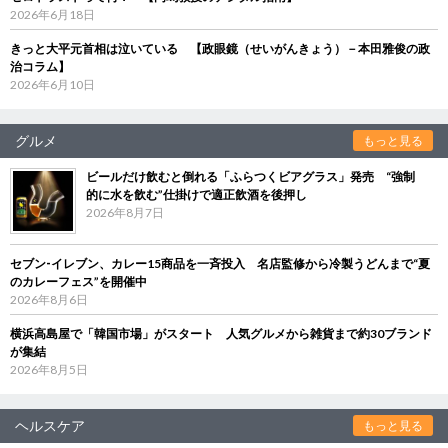
2026年6月18日
きっと大平元首相は泣いている 【政眼鏡（せいがんきょう）－本田雅俊の政
治コラム】
2026年6月10日
グルメ
もっと見る
ビールだけ飲むと倒れる「ふらつくビアグラス」発売 “強制
的に水を飲む”仕掛けで適正飲酒を後押し
2026年8月7日
セブン‐イレブン、カレー15商品を一斉投入 名店監修から冷製うどんまで“夏
のカレーフェス”を開催中
2026年8月6日
横浜高島屋で「韓国市場」がスタート 人気グルメから雑貨まで約30ブランド
が集結
2026年8月5日
ヘルスケア
もっと見る