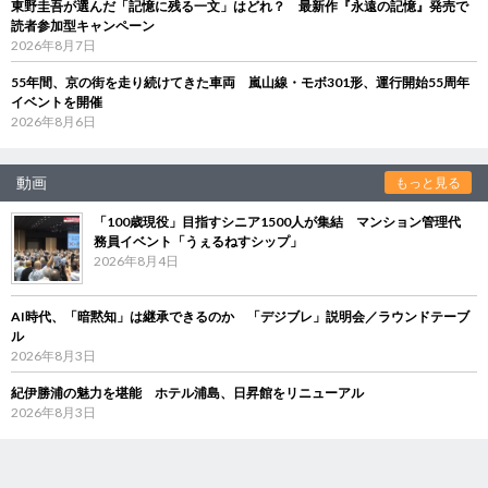
東野圭吾が選んだ「記憶に残る一文」はどれ？ 最新作『永遠の記憶』発売で
読者参加型キャンペーン
2026年8月7日
55年間、京の街を走り続けてきた車両 嵐山線・モボ301形、運行開始55周年
イベントを開催
2026年8月6日
動画
もっと見る
「100歳現役」目指すシニア1500人が集結 マンション管理代
務員イベント「うぇるねすシップ」
2026年8月4日
AI時代、「暗黙知」は継承できるのか 「デジブレ」説明会／ラウンドテーブ
ル
2026年8月3日
紀伊勝浦の魅力を堪能 ホテル浦島、日昇館をリニューアル
2026年8月3日