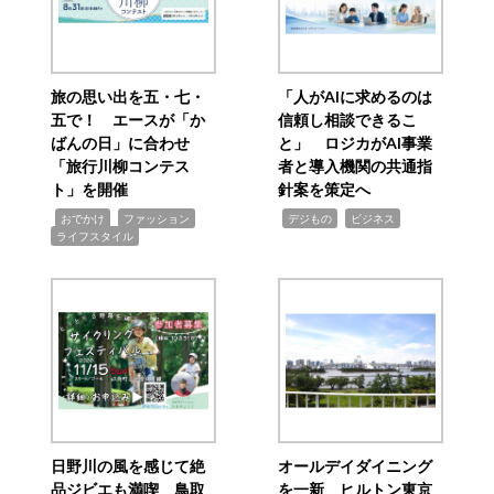
旅の思い出を五・七・
「人がAIに求めるのは
五で！ エースが「か
信頼し相談できるこ
ばんの日」に合わせ
と」 ロジカがAI事業
「旅行川柳コンテス
者と導入機関の共通指
ト」を開催
針案を策定へ
,
,
,
,
,
おでかけ
ファッション
デジもの
ビジネス
ライフスタイル
日野川の風を感じて絶
オールデイダイニング
品ジビエも満喫 鳥取
を一新 ヒルトン東京