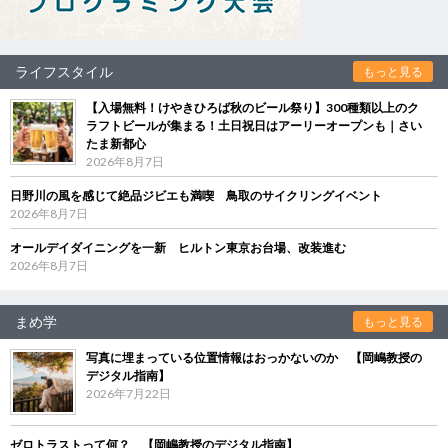
ライフスタイル
もっと見る
【入場無料！けやきひろば秋のビール祭り】300種類以上のク
ラフトビールが集まる！土日祝日はアーリーオープンも｜さい
たま新都心
2026年8月7日
日野川の風を感じて絶品ジビエも満喫 鳥取のサイクリングイベント
2026年8月7日
オールデイダイニングを一新 ヒルトン東京お台場、改装進む
2026年8月7日
まめ学
もっと見る
写真に埋まっている位置情報はおっかないのか 【岡嶋教授の
デジタル指南】
2026年7月22日
ゼロトラストって何？ 【岡嶋教授のデジタル指南】