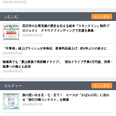
2025年10月23日
ふむふむ
もっと見る
四日市の公害克服の歴史を伝える絵本『スモックリン』制作プ
ロジェクト クラウドファンディングで支援を募集
2026年8月5日
「中東発」値上げラッシュが本格化 飲食料品値上げ、約3年ぶりの多さに
2026年8月4日
物価高でも「夏は家族で長距離ドライブ」 宿泊ドライブ予算4万円超、渋滞・
猛暑への備えも必須
2026年8月3日
カルチャー
もっと見る
旅の思い出を五・七・五で！ エースが「かばんの日」に合わ
せ「旅行川柳コンテスト」を開催
2026年8月7日