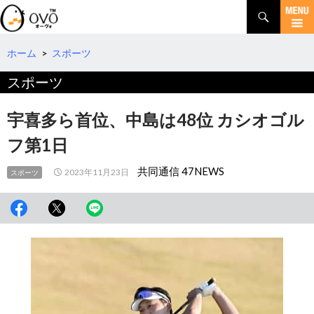
検
索
コ
ン
テ
ホーム
>
スポーツ
ン
スポーツ
ツ
へ
移
宇喜多ら首位、中島は48位 カシオゴル
動
フ第1日
共同通信 47NEWS
2023年11月23日
スポーツ