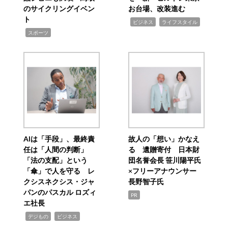
のサイクリングイベン
お台場、改装進む
ト
,
,
ビジネス
ライフスタイル
,
スポーツ
AIは「手段」、最終責
故人の「想い」かなえ
任は「人間の判断」
る 遺贈寄付 日本財
「法の支配」という
団名誉会長 笹川陽平氏
「傘」で人を守る レ
×フリーアナウンサー
クシスネクシス・ジャ
長野智子氏
パンのパスカル ロズィ
PR
エ社長
,
,
デジもの
ビジネス