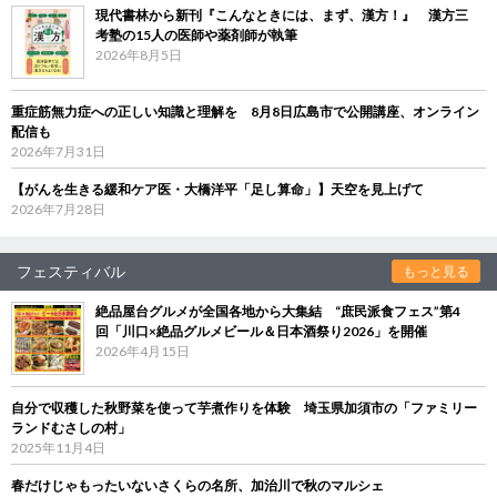
現代書林から新刊『こんなときには、まず、漢方！』 漢方三
考塾の15人の医師や薬剤師が執筆
2026年8月5日
重症筋無力症への正しい知識と理解を 8月8日広島市で公開講座、オンライン
配信も
2026年7月31日
【がんを生きる緩和ケア医・大橋洋平「足し算命」】天空を見上げて
2026年7月28日
フェスティバル
もっと見る
絶品屋台グルメが全国各地から大集結 “庶民派食フェス”第4
回「川口×絶品グルメビール＆日本酒祭り2026」を開催
2026年4月15日
自分で収穫した秋野菜を使って芋煮作りを体験 埼玉県加須市の「ファミリー
ランドむさしの村」
2025年11月4日
春だけじゃもったいないさくらの名所、加治川で秋のマルシェ