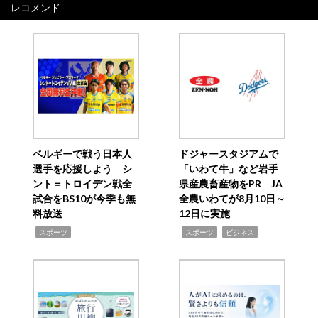
レコメンド
ベルギーで戦う日本人
ドジャースタジアムで
選手を応援しよう シ
「いわて牛」など岩手
ント＝トロイデン戦全
県産農畜産物をPR JA
試合をBS10が今季も無
全農いわてが8月10日～
料放送
12日に実施
,
,
,
スポーツ
スポーツ
ビジネス