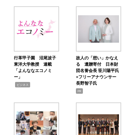
行革甲子園 沼尾波子
故人の「想い」かなえ
東洋大学教授 連載
る 遺贈寄付 日本財
「よんななエコノミ
団名誉会長 笹川陽平氏
ー」
×フリーアナウンサー
長野智子氏
,
ビジネス
PR