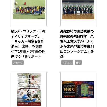
横浜F・マリノス×日清
先端技術で園芸農業の
オイリオグループ、
持続的発展目指す 久
「サッカー教室&食育
留米工業大学が「ふく
講座 in 宮崎」を開催
おか未来型園芸農業創
小学1年生～3年生の身
出コンソーシアム」参
体づくりをサポート
画
,
,
,
スポーツ
ビジネス
社会