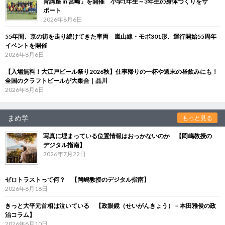
育講座 in 宮崎」を開催 小学1年生～3年生の身体づくりをサ
ポート
2026年8月6日
55年間、京の街を走り続けてきた車両 嵐山線・モボ301形、運行開始55周年
イベントを開催
2026年8月6日
【入場無料！大江戸ビール祭り2026秋】仕事帰りの一杯や週末の昼飲みにも！
全国のクラフトビールが大集合｜品川
2026年8月6日
まめ学
もっと見る
写真に埋まっている位置情報はおっかないのか 【岡嶋教授の
デジタル指南】
2026年7月22日
ゼロトラストって何？ 【岡嶋教授のデジタル指南】
2026年6月18日
きっと大平元首相は泣いている 【政眼鏡（せいがんきょう）－本田雅俊の政
治コラム】
2026年6月10日