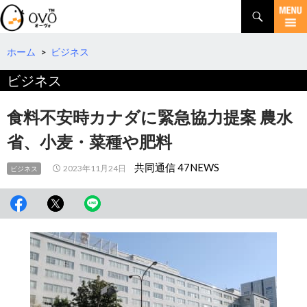
検
索
コ
ン
テ
ホーム
>
ビジネス
ン
ビジネス
ツ
へ
移
食料不安時カナダに緊急協力提案 農水
動
省、小麦・菜種や肥料
共同通信 47NEWS
2023年11月24日
ビジネス