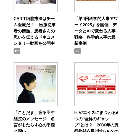
CAR T細胞療法はチー
「第4回科学的人事アワ
ム医療だ！ 医療従事
ード2025」を開催 デ
者の情熱、患者さんの
ータとAIで変わる人事
思いを伝えるドキュメ
戦略 科学的人事の最
ンタリー動画を公開中
新事例
PR
PR
「ことだま」宿る羽生
HIV/エイズにまつわる6
結弦のメッセージ 名
つの“理解のギャッ
言がもたらす心の平穏
プ”とは？ 2030年の流
と潤い
行終結を目指すGAP6の