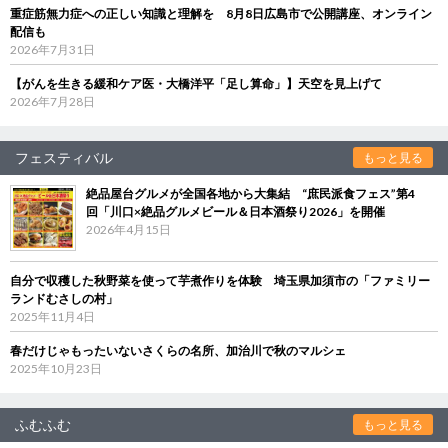
重症筋無力症への正しい知識と理解を 8月8日広島市で公開講座、オンライン
配信も
2026年7月31日
【がんを生きる緩和ケア医・大橋洋平「足し算命」】天空を見上げて
2026年7月28日
フェスティバル
もっと見る
絶品屋台グルメが全国各地から大集結 “庶民派食フェス”第4
回「川口×絶品グルメビール＆日本酒祭り2026」を開催
2026年4月15日
自分で収穫した秋野菜を使って芋煮作りを体験 埼玉県加須市の「ファミリー
ランドむさしの村」
2025年11月4日
春だけじゃもったいないさくらの名所、加治川で秋のマルシェ
2025年10月23日
ふむふむ
もっと見る