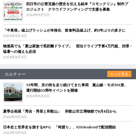
四日市の公害克服の歴史を伝える絵本『スモックリン』制作プ
ロジェクト クラウドファンディングで支援を募集
2026年8月5日
「中東発」値上げラッシュが本格化 飲食料品値上げ、約3年ぶりの多さに
2026年8月4日
物価高でも「夏は家族で長距離ドライブ」 宿泊ドライブ予算4万円超、渋滞・
猛暑への備えも必須
2026年8月3日
カルチャー
もっと見る
55年間、京の街を走り続けてきた車両 嵐山線・モボ301形、
運行開始55周年イベントを開催
2026年8月6日
夏季企画展「秀吉・秀長と和歌山」 和歌山市立博物館で8月8日から
2026年8月6日
日本史と世界史を旅するRPG 「時渡り」、iOS/Androidで配信開始
2026年8月6日