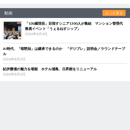
動画
もっと見る
「100歳現役」目指すシニア1500人が集結 マンション管理代
務員イベント「うぇるねすシップ」
2026年8月4日
AI時代、「暗黙知」は継承できるのか 「デジブレ」説明会／ラウンドテーブ
ル
2026年8月3日
紀伊勝浦の魅力を堪能 ホテル浦島、日昇館をリニューアル
2026年8月3日