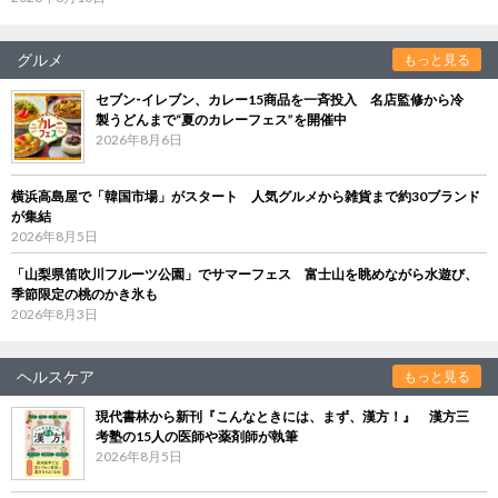
グルメ
もっと見る
セブン‐イレブン、カレー15商品を一斉投入 名店監修から冷
製うどんまで“夏のカレーフェス”を開催中
2026年8月6日
横浜高島屋で「韓国市場」がスタート 人気グルメから雑貨まで約30ブランド
が集結
2026年8月5日
「山梨県笛吹川フルーツ公園」でサマーフェス 富士山を眺めながら水遊び、
季節限定の桃のかき氷も
2026年8月3日
ヘルスケア
もっと見る
現代書林から新刊『こんなときには、まず、漢方！』 漢方三
考塾の15人の医師や薬剤師が執筆
2026年8月5日