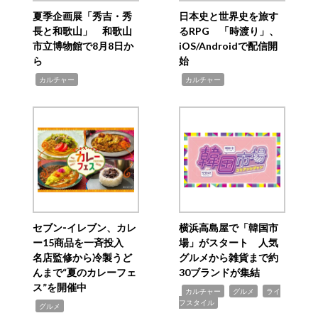
夏季企画展「秀吉・秀
日本史と世界史を旅す
長と和歌山」 和歌山
るRPG 「時渡り」、
市立博物館で8月8日か
iOS/Androidで配信開
ら
始
,
,
カルチャー
カルチャー
セブン‐イレブン、カレ
横浜高島屋で「韓国市
ー15商品を一斉投入
場」がスタート 人気
名店監修から冷製うど
グルメから雑貨まで約
んまで“夏のカレーフェ
30ブランドが集結
ス”を開催中
,
,
,
カルチャー
グルメ
ライ
フスタイル
,
グルメ