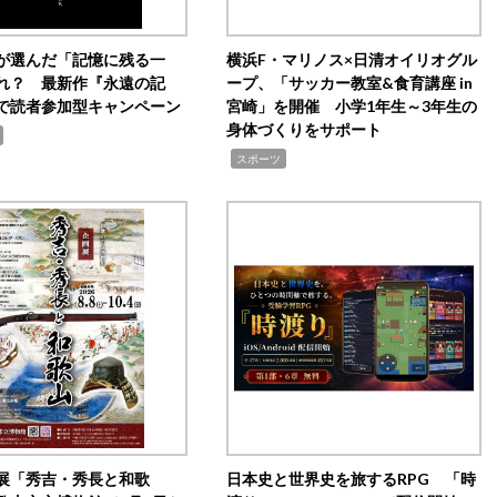
が選んだ「記憶に残る一
横浜F・マリノス×日清オイリオグル
れ？ 最新作『永遠の記
ープ、「サッカー教室&食育講座 in
で読者参加型キャンペーン
宮崎」を開催 小学1年生～3年生の
身体づくりをサポート
,
スポーツ
展「秀吉・秀長と和歌
日本史と世界史を旅するRPG 「時