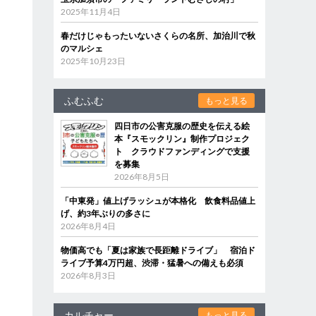
2025年11月4日
春だけじゃもったいないさくらの名所、加治川で秋
のマルシェ
2025年10月23日
ふむふむ
もっと見る
四日市の公害克服の歴史を伝える絵
本『スモックリン』制作プロジェク
ト クラウドファンディングで支援
を募集
2026年8月5日
「中東発」値上げラッシュが本格化 飲食料品値上
げ、約3年ぶりの多さに
2026年8月4日
物価高でも「夏は家族で長距離ドライブ」 宿泊ド
ライブ予算4万円超、渋滞・猛暑への備えも必須
2026年8月3日
カルチャー
もっと見る