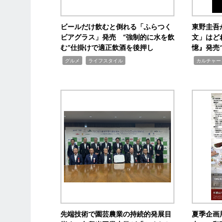
ビールだけ飲むと倒れる「ふらつく
東野圭吾
ビアグラス」発売 “強制的に水を飲
文」はど
む”仕掛けで適正飲酒を後押し
憶』発売
,
,
,
グルメ
ライフスタイル
カルチャー
先端技術で園芸農業の持続的発展目
夏季企画