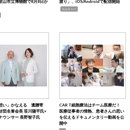
歌山市立博物館で8月8日か
渡り」、iOS/Androidで配信開始
,
カルチャー
想い」かなえる 遺贈寄
CAR T細胞療法はチーム医療だ！
財団名誉会長 笹川陽平氏×
医療従事者の情熱、患者さんの思い
ナウンサー 長野智子氏
を伝えるドキュメンタリー動画を公
開中