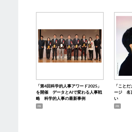
「第4回科学的人事アワード2025」
「ことだ
を開催 データとAIで変わる人事戦
ージ 名
略 科学的人事の最新事例
い
PR
PR