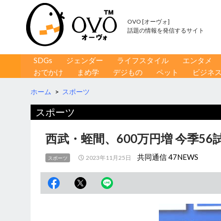
OVO [オーヴォ]
話題の情報を発信するサイト
コンテンツへ移動
検
SDGs
ジェンダー
ライフスタイル
エンタメ
索
おでかけ
まめ学
デジもの
ペット
ビジネ
ホーム
>
スポーツ
スポーツ
西武・蛭間、600万円増 今季56
共同通信 47NEWS
2023年11月25日
スポーツ