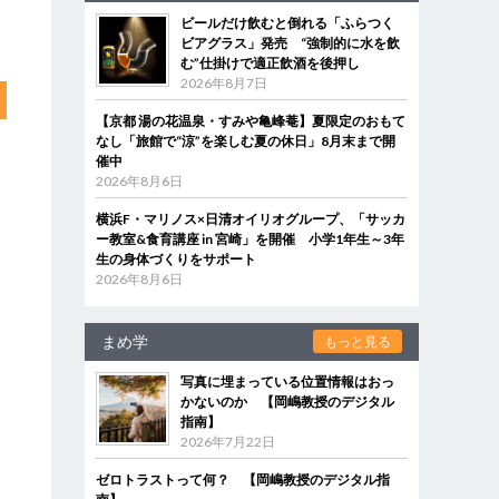
ビールだけ飲むと倒れる「ふらつく
ビアグラス」発売 “強制的に水を飲
む”仕掛けで適正飲酒を後押し
2026年8月7日
【京都 湯の花温泉・すみや亀峰菴】夏限定のおもて
なし「旅館で“涼”を楽しむ夏の休日」8月末まで開
催中
2026年8月6日
横浜F・マリノス×日清オイリオグループ、「サッカ
ー教室&食育講座 in 宮崎」を開催 小学1年生～3年
生の身体づくりをサポート
2026年8月6日
まめ学
もっと見る
写真に埋まっている位置情報はおっ
かないのか 【岡嶋教授のデジタル
指南】
2026年7月22日
ゼロトラストって何？ 【岡嶋教授のデジタル指