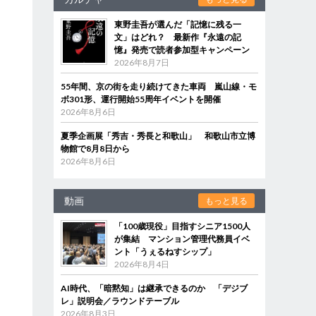
東野圭吾が選んだ「記憶に残る一
文」はどれ？ 最新作『永遠の記
憶』発売で読者参加型キャンペーン
2026年8月7日
55年間、京の街を走り続けてきた車両 嵐山線・モ
ボ301形、運行開始55周年イベントを開催
2026年8月6日
夏季企画展「秀吉・秀長と和歌山」 和歌山市立博
物館で8月8日から
2026年8月6日
動画
もっと見る
「100歳現役」目指すシニア1500人
が集結 マンション管理代務員イベ
ント「うぇるねすシップ」
2026年8月4日
AI時代、「暗黙知」は継承できるのか 「デジブ
レ」説明会／ラウンドテーブル
2026年8月3日