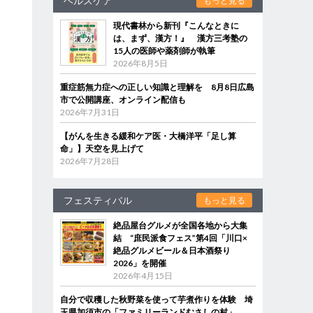
ヘルスケア
もっと見る
現代書林から新刊『こんなときに
は、まず、漢方！』 漢方三考塾の
15人の医師や薬剤師が執筆
2026年8月5日
重症筋無力症への正しい知識と理解を 8月8日広島
市で公開講座、オンライン配信も
2026年7月31日
【がんを生きる緩和ケア医・大橋洋平「足し算
命」】天空を見上げて
2026年7月28日
フェスティバル
もっと見る
絶品屋台グルメが全国各地から大集
結 “庶民派食フェス”第4回「川口×
絶品グルメビール＆日本酒祭り
2026」を開催
2026年4月15日
自分で収穫した秋野菜を使って芋煮作りを体験 埼
玉県加須市の「ファミリーランドむさしの村」