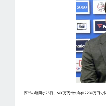
西武の蛭間が25日、600万円増の年俸2200万円