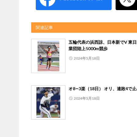
関連記事
五輪代表の浜西諒、日本新でV 東
業団陸上5000m競歩
2024年5月18日
オ8―3楽（18日） オリ、連敗4で
2024年5月18日