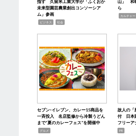
指す 久留米工業大学が「ふくおか
山」 和
未来型園芸農業創出コンソーシア
ら
ム」参画
,
カルチャー
,
,
ビジネス
社会
セブン‐イレブン、カレー15商品を
故人の「
一斉投入 名店監修から冷製うどん
付 日本
まで“夏のカレーフェス”を開催中
フリーア
,
グルメ
PR