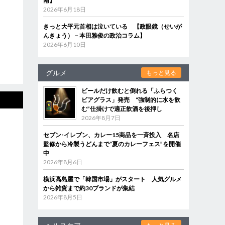
南】
2026年6月18日
きっと大平元首相は泣いている 【政眼鏡（せいが
んきょう）－本田雅俊の政治コラム】
2026年6月10日
グルメ
もっと見る
ビールだけ飲むと倒れる「ふらつく
ビアグラス」発売 “強制的に水を飲
む”仕掛けで適正飲酒を後押し
2026年8月7日
セブン‐イレブン、カレー15商品を一斉投入 名店
監修から冷製うどんまで“夏のカレーフェス”を開催
中
2026年8月6日
横浜高島屋で「韓国市場」がスタート 人気グルメ
から雑貨まで約30ブランドが集結
2026年8月5日