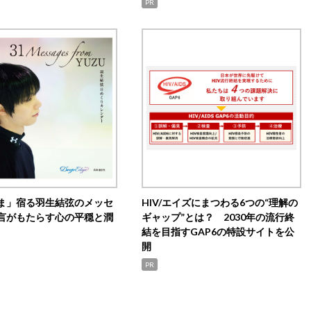
PR
ま」宿る羽生結弦のメッセ
HIV/エイズにまつわる6つの“理解の
言がもたらす心の平穏と潤
ギャップ”とは？ 2030年の流行終
結を目指すGAP6の特設サイトを公
開
PR