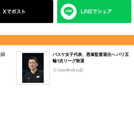
道日
バスケ女子代表、恩塚監督退任へ パリ五
輪1次リーグ敗退
2024年9月10日