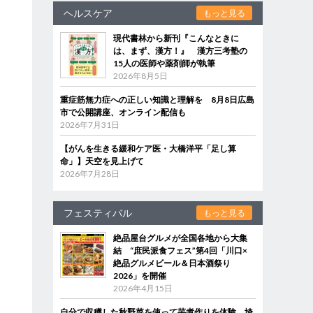
ヘルスケア
もっと見る
現代書林から新刊『こんなときに
は、まず、漢方！』 漢方三考塾の
15人の医師や薬剤師が執筆
2026年8月5日
重症筋無力症への正しい知識と理解を 8月8日広島
市で公開講座、オンライン配信も
2026年7月31日
【がんを生きる緩和ケア医・大橋洋平「足し算
命」】天空を見上げて
2026年7月28日
フェスティバル
もっと見る
絶品屋台グルメが全国各地から大集
結 “庶民派食フェス”第4回「川口×
絶品グルメビール＆日本酒祭り
2026」を開催
2026年4月15日
自分で収穫した秋野菜を使って芋煮作りを体験 埼