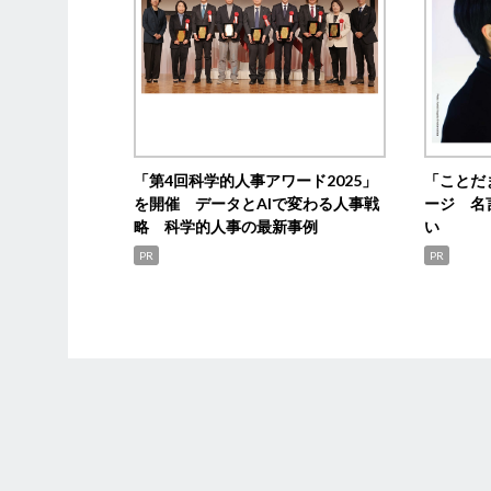
「第4回科学的人事アワード2025」
「ことだ
を開催 データとAIで変わる人事戦
ージ 名
略 科学的人事の最新事例
い
PR
PR