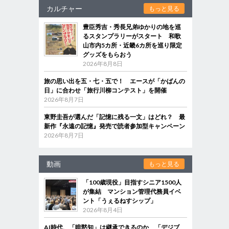
カルチャー
もっと見る
豊臣秀吉・秀長兄弟ゆかりの地を巡
るスタンプラリーがスタート 和歌
山市内5カ所・近畿6カ所を巡り限定
グッズをもらおう
2026年8月8日
旅の思い出を五・七・五で！ エースが「かばんの
日」に合わせ「旅行川柳コンテスト」を開催
2026年8月7日
東野圭吾が選んだ「記憶に残る一文」はどれ？ 最
新作『永遠の記憶』発売で読者参加型キャンペーン
2026年8月7日
動画
もっと見る
「100歳現役」目指すシニア1500人
が集結 マンション管理代務員イベ
ント「うぇるねすシップ」
2026年8月4日
AI時代、「暗黙知」は継承できるのか 「デジブ