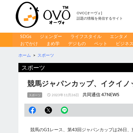
OVO [オーヴォ]
話題の情報を発信するサイト
コンテンツへ移動
検
SDGs
ジェンダー
ライフスタイル
エンタメ
索
おでかけ
まめ学
デジもの
ペット
ビジネ
ホーム
>
スポーツ
スポーツ
競馬ジャパンカップ、イクイノ
共同通信 47NEWS
2023年11月26日
スポーツ
競馬のG1レース、第43回ジャパンカップは26日