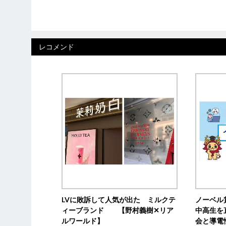
レコメンド
LVに敗訴して人気が出た ミルクテ
ノーベル
ィーブランド 【野村義樹✕リア
中高生を
ルワールド】
会と導電