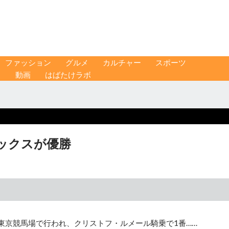
ファッション
グルメ
カルチャー
スポーツ
ス
動画
はばたけラボ
ックスが優勝
、東京競馬場で行われ、クリストフ・ルメール騎乗で1番……