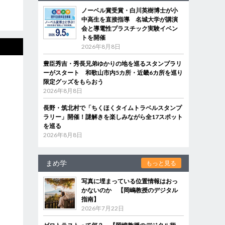
ノーベル賞受賞・白川英樹博士が小
中高生を直接指導 名城大学が講演
会と導電性プラスチック実験イベン
トを開催
2026年8月8日
豊臣秀吉・秀長兄弟ゆかりの地を巡るスタンプラリ
ーがスタート 和歌山市内5カ所・近畿6カ所を巡り
限定グッズをもらおう
2026年8月8日
長野・筑北村で「ちくほくタイムトラベルスタンプ
ラリー」開催！謎解きを楽しみながら全17スポット
を巡る
2026年8月8日
まめ学
もっと見る
写真に埋まっている位置情報はおっ
かないのか 【岡嶋教授のデジタル
指南】
2026年7月22日