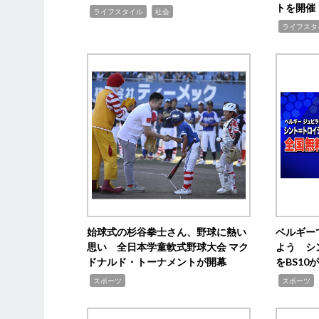
トを開催
,
,
ライフスタイル
社会
,
ライフスタ
始球式の杉谷拳士さん、野球に熱い
ベルギー
思い 全日本学童軟式野球大会 マク
よう シ
ドナルド・トーナメントが開幕
をBS1
,
,
スポーツ
スポーツ