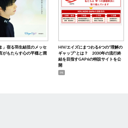
ま」宿る羽生結弦のメッセ
HIV/エイズにまつわる6つの“理解の
言がもたらす心の平穏と潤
ギャップ”とは？ 2030年の流行終
結を目指すGAP6の特設サイトを公
開
PR