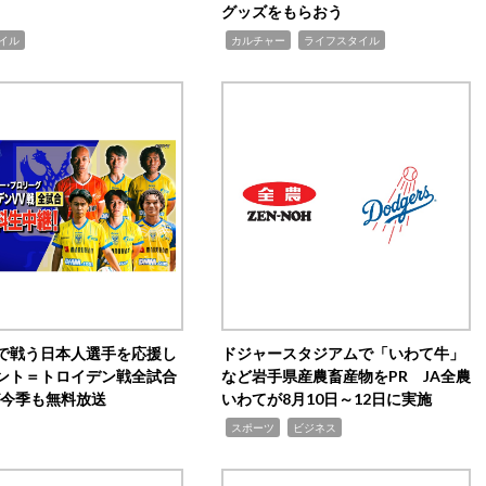
グッズをもらおう
,
,
イル
カルチャー
ライフスタイル
で戦う日本人選手を応援し
ドジャースタジアムで「いわて牛」
ント＝トロイデン戦全試合
など岩手県産農畜産物をPR JA全農
0が今季も無料放送
いわてが8月10日～12日に実施
,
,
スポーツ
ビジネス