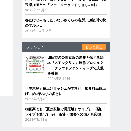
玉県加須市の「ファミリーランドむさしの村」
2025年11月4日
春だけじゃもったいないさくらの名所、加治川で秋
のマルシェ
2025年10月23日
ふむふむ
もっと見る
四日市の公害克服の歴史を伝える絵
本『スモックリン』制作プロジェク
ト クラウドファンディングで支援
を募集
2026年8月5日
「中東発」値上げラッシュが本格化 飲食料品値上
げ、約3年ぶりの多さに
2026年8月4日
物価高でも「夏は家族で長距離ドライブ」 宿泊ド
ライブ予算4万円超、渋滞・猛暑への備えも必須
2026年8月3日