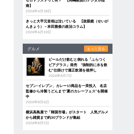
ゼロトラストって何？ 【岡嶋教授のデジタル指
南】
2026年6月18日
きっと大平元首相は泣いている 【政眼鏡（せいが
んきょう）－本田雅俊の政治コラム】
2026年6月10日
グルメ
もっと見る
ビールだけ飲むと倒れる「ふらつく
ビアグラス」発売 “強制的に水を飲
む”仕掛けで適正飲酒を後押し
2026年8月7日
セブン‐イレブン、カレー15商品を一斉投入 名店
監修から冷製うどんまで“夏のカレーフェス”を開催
中
2026年8月6日
横浜高島屋で「韓国市場」がスタート 人気グルメ
から雑貨まで約30ブランドが集結
2026年8月5日