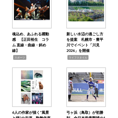
魂込め、あふれる躍動
新しい水辺の過ごし方
感 【正田裕生 コラ
を提案 札幌市・豊平
ム 直線・曲線・斜め
川でイベント「川見
線】
2026」を開催
,
,
スポーツ
ライフスタイル
6人の作家が描く“風景
弓ヶ浜（鳥取）が初勝
と猫”の共演 歌舞伎座
利 全日本学童野球の1