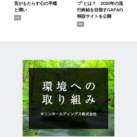
言がもたらす心の平穏
プ”とは？ 2030年の流
と潤い
行終結を目指すGAP6の
特設サイトを公開
PR
PR