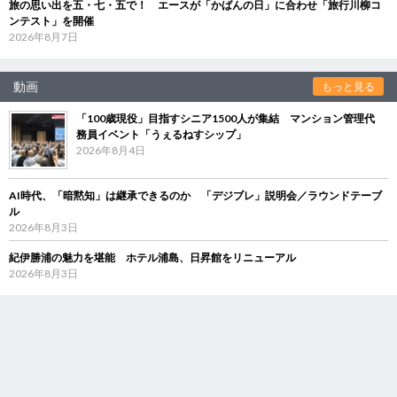
旅の思い出を五・七・五で！ エースが「かばんの日」に合わせ「旅行川柳コ
ンテスト」を開催
2026年8月7日
動画
もっと見る
「100歳現役」目指すシニア1500人が集結 マンション管理代
務員イベント「うぇるねすシップ」
2026年8月4日
AI時代、「暗黙知」は継承できるのか 「デジブレ」説明会／ラウンドテーブ
ル
2026年8月3日
紀伊勝浦の魅力を堪能 ホテル浦島、日昇館をリニューアル
2026年8月3日