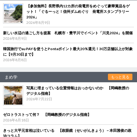
【参加無料】長野県内12カ所の発電所をめぐって豪華賞品をゲ
ット！「ぐるーっと！信州ダムめぐり 発電所スタンプラリー
2026」
2026年8月9日
新しい水辺の過ごし方を提案 札幌市・豊平川でイベント「川見2026」を開催
2026年8月9日
韓国旅行でau PAYを使うとPontaポイント最大20％還元！30万店舗以上が対象
に【9月30日まで】
2026年8月8日
まめ学
もっと見る
写真に埋まっている位置情報はおっかないのか 【岡嶋教授の
デジタル指南】
2026年7月22日
ゼロトラストって何？ 【岡嶋教授のデジタル指南】
2026年6月18日
きっと大平元首相は泣いている 【政眼鏡（せいがんきょう）－本田雅俊の政
治コラム】