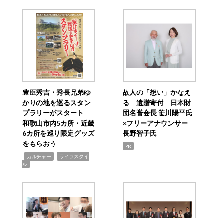
豊臣秀吉・秀長兄弟ゆ
故人の「想い」かなえ
かりの地を巡るスタン
る 遺贈寄付 日本財
プラリーがスタート
団名誉会長 笹川陽平氏
和歌山市内5カ所・近畿
×フリーアナウンサー
6カ所を巡り限定グッズ
長野智子氏
をもらおう
PR
,
,
カルチャー
ライフスタイ
ル