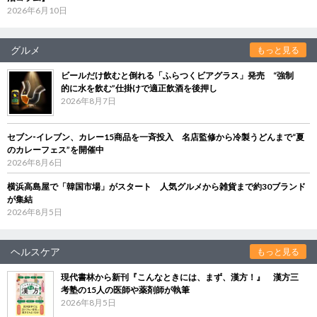
2026年6月10日
グルメ
もっと見る
ビールだけ飲むと倒れる「ふらつくビアグラス」発売 “強制
的に水を飲む”仕掛けで適正飲酒を後押し
2026年8月7日
セブン‐イレブン、カレー15商品を一斉投入 名店監修から冷製うどんまで“夏
のカレーフェス”を開催中
2026年8月6日
横浜高島屋で「韓国市場」がスタート 人気グルメから雑貨まで約30ブランド
が集結
2026年8月5日
ヘルスケア
もっと見る
現代書林から新刊『こんなときには、まず、漢方！』 漢方三
考塾の15人の医師や薬剤師が執筆
2026年8月5日