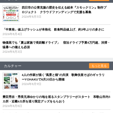
四日市の公害克服の歴史を伝える絵本『スモックリン』制作プ
ロジェクト クラウドファンディングで支援を募集
2026年8月5日
「中東発」値上げラッシュが本格化 飲食料品値上げ、約3年ぶりの多さに
2026年8月4日
物価高でも「夏は家族で長距離ドライブ」 宿泊ドライブ予算4万円超、渋滞・
猛暑への備えも必須
2026年8月3日
カルチャー
もっと見る
6人の作家が描く“風景と猫”の共演 歌舞伎座そばのギャラリ
ーYOHAKUで8月20日から開催
2026年8月9日
豊臣秀吉・秀長兄弟ゆかりの地を巡るスタンプラリーがスタート 和歌山市内5
カ所・近畿6カ所を巡り限定グッズをもらおう
2026年8月8日