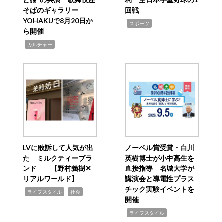
そばのギャラリー
回戦
YOHAKUで8月20日か
,
スポーツ
ら開催
,
カルチャー
LVに敗訴して人気が出
ノーベル賞受賞・白川
た ミルクティーブラ
英樹博士が小中高生を
ンド 【野村義樹✕
直接指導 名城大学が
リアルワールド】
講演会と導電性プラス
チック実験イベントを
,
,
ライフスタイル
社会
開催
,
ライフスタイル