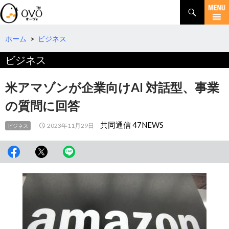
検
索
コ
ン
テ
ホーム
>
ビジネス
ン
ビジネス
ツ
へ
移
米アマゾンが企業向けAI 対話型、事業
動
の質問に回答
共同通信 47NEWS
2023年11月29日
ビジネス