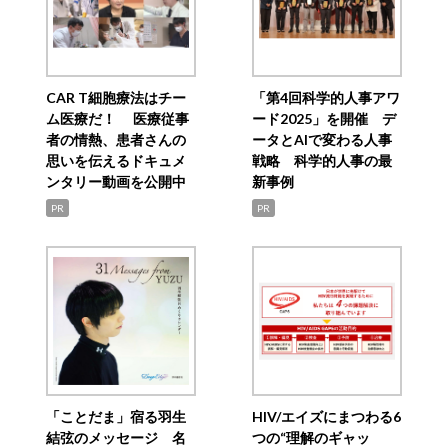
CAR T細胞療法はチー
「第4回科学的人事アワ
ム医療だ！ 医療従事
ード2025」を開催 デ
者の情熱、患者さんの
ータとAIで変わる人事
思いを伝えるドキュメ
戦略 科学的人事の最
ンタリー動画を公開中
新事例
PR
PR
「ことだま」宿る羽生
HIV/エイズにまつわる6
結弦のメッセージ 名
つの“理解のギャッ