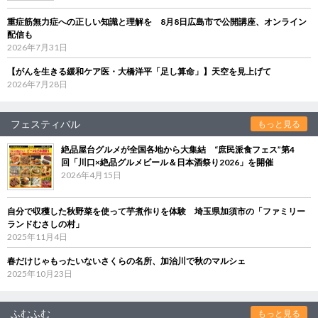
重症筋無力症への正しい知識と理解を 8月8日広島市で公開講座、オンライン
配信も
2026年7月31日
【がんを生きる緩和ケア医・大橋洋平「足し算命」】天空を見上げて
2026年7月28日
フェスティバル
もっと見る
絶品屋台グルメが全国各地から大集結 “庶民派食フェス”第4
回「川口×絶品グルメビール＆日本酒祭り2026」を開催
2026年4月15日
自分で収穫した秋野菜を使って芋煮作りを体験 埼玉県加須市の「ファミリー
ランドむさしの村」
2025年11月4日
春だけじゃもったいないさくらの名所、加治川で秋のマルシェ
2025年10月23日
ふむふむ
もっと見る