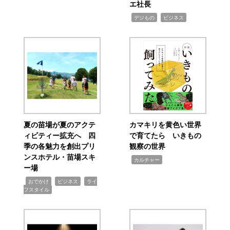
エ社長
,
,
デジもの
ビジネス
夏の苗場が夏のアクテ
カマキリを黄色い世界
ィビティー拡充へ 四
で育てたら いきもの
季の各魅力を創出プリ
観察の世界
ンスホテル・苗場スキ
,
カルチャー
ー場
,
,
,
おでかけ
ビジネス
ライ
フスタイル