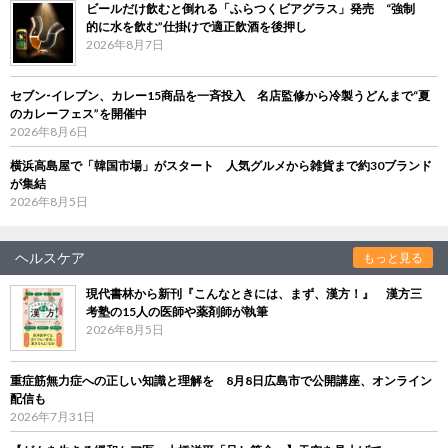
ビールだけ飲むと倒れる「ふらつくビアグラス」発売 “強制
的に水を飲む”仕掛けで適正飲酒を後押し
2026年8月7日
セブン‐イレブン、カレー15商品を一斉投入 名店監修から冷製うどんまで“夏
のカレーフェス”を開催中
2026年8月6日
横浜高島屋で「韓国市場」がスタート 人気グルメから雑貨まで約30ブランド
が集結
2026年8月5日
ヘルスケア
もっと見る
現代書林から新刊『こんなときには、まず、漢方！』 漢方三
考塾の15人の医師や薬剤師が執筆
2026年8月5日
重症筋無力症への正しい知識と理解を 8月8日広島市で公開講座、オンライン
配信も
2026年7月31日