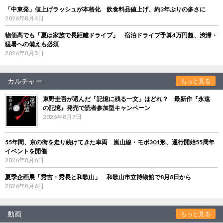
「中東発」値上げラッシュが本格化 飲食料品値上げ、約3年ぶりの多さに
2026年8月4日
物価高でも「夏は家族で長距離ドライブ」 宿泊ドライブ予算4万円超、渋滞・
猛暑への備えも必須
2026年8月3日
カルチャー
もっと見る
東野圭吾が選んだ「記憶に残る一文」はどれ？ 最新作『永遠
の記憶』発売で読者参加型キャンペーン
2026年8月7日
55年間、京の街を走り続けてきた車両 嵐山線・モボ301形、運行開始55周年
イベントを開催
2026年8月6日
夏季企画展「秀吉・秀長と和歌山」 和歌山市立博物館で8月8日から
2026年8月6日
動画
もっと見る