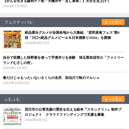
【がんを生きる緩和ケア医・大橋洋平「足し算命」】天空を見上げて
2026年7月28日
フェスティバル
もっと見る
絶品屋台グルメが全国各地から大集結 “庶民派食フェス”第4
回「川口×絶品グルメビール＆日本酒祭り2026」を開催
2026年4月15日
自分で収穫した秋野菜を使って芋煮作りを体験 埼玉県加須市の「ファミリー
ランドむさしの村」
2025年11月4日
春だけじゃもったいないさくらの名所、加治川で秋のマルシェ
2025年10月23日
ふむふむ
もっと見る
四日市の公害克服の歴史を伝える絵本『スモックリン』制作プ
ロジェクト クラウドファンディングで支援を募集
2026年8月5日