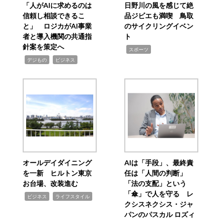
「人がAIに求めるのは
日野川の風を感じて絶
信頼し相談できるこ
品ジビエも満喫 鳥取
と」 ロジカがAI事業
のサイクリングイベン
者と導入機関の共通指
ト
針案を策定へ
,
スポーツ
,
,
デジもの
ビジネス
オールデイダイニング
AIは「手段」、最終責
を一新 ヒルトン東京
任は「人間の判断」
お台場、改装進む
「法の支配」という
「傘」で人を守る レ
,
,
ビジネス
ライフスタイル
クシスネクシス・ジャ
パンのパスカル ロズィ