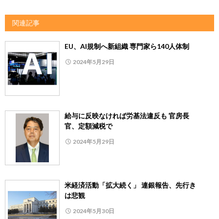
関連記事
EU、AI規制へ新組織 専門家ら140人体制
2024年5月29日
給与に反映なければ労基法違反も 官房長
官、定額減税で
2024年5月29日
米経済活動「拡大続く」 連銀報告、先行き
は悲観
2024年5月30日