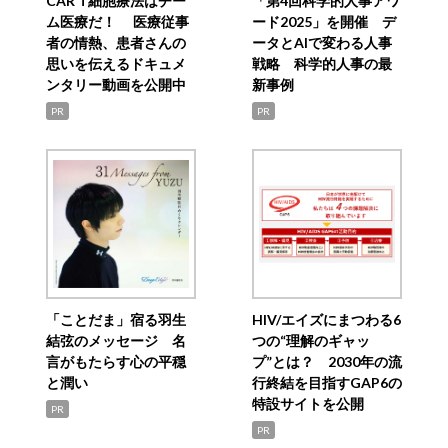
CAR T細胞療法はチー
「第4回科学的人事アワ
ム医療だ！ 医療従事
ード2025」を開催 デ
者の情熱、患者さんの
ータとAIで変わる人事
思いを伝えるドキュメ
戦略 科学的人事の最
ンタリー動画を公開中
新事例
PR
PR
「ことだま」宿る羽生
HIV/エイズにまつわる6
結弦のメッセージ 名
つの“理解のギャッ
言がもたらす心の平穏
プ”とは？ 2030年の流
と潤い
行終結を目指すGAP6の
特設サイトを公開
PR
PR