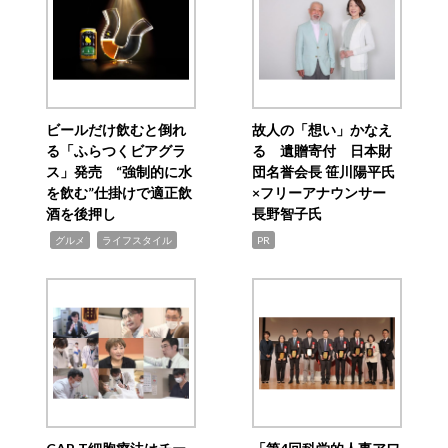
ビールだけ飲むと倒れ
故人の「想い」かなえ
る「ふらつくビアグラ
る 遺贈寄付 日本財
ス」発売 “強制的に水
団名誉会長 笹川陽平氏
を飲む”仕掛けで適正飲
×フリーアナウンサー
酒を後押し
長野智子氏
,
,
グルメ
ライフスタイル
PR