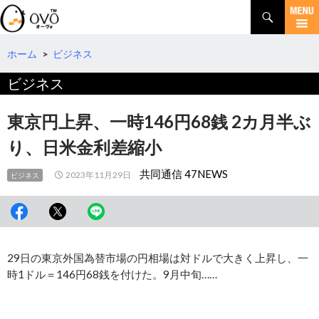
検
索
コ
ン
テ
ホーム
>
ビジネス
ン
ビジネス
ツ
へ
移
東京円上昇、一時146円68銭 2カ月半ぶ
動
り、日米金利差縮小
共同通信 47NEWS
2023年11月29日
ビジネス
29日の東京外国為替市場の円相場は対ドルで大きく上昇し、一
時1ドル＝146円68銭を付けた。9月中旬……