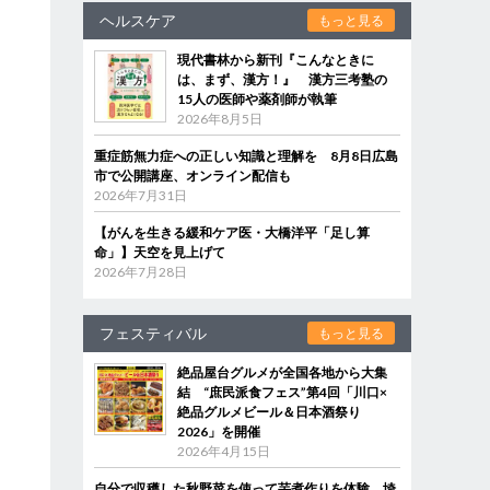
ヘルスケア
もっと見る
現代書林から新刊『こんなときに
は、まず、漢方！』 漢方三考塾の
15人の医師や薬剤師が執筆
2026年8月5日
重症筋無力症への正しい知識と理解を 8月8日広島
市で公開講座、オンライン配信も
2026年7月31日
【がんを生きる緩和ケア医・大橋洋平「足し算
命」】天空を見上げて
2026年7月28日
フェスティバル
もっと見る
絶品屋台グルメが全国各地から大集
結 “庶民派食フェス”第4回「川口×
絶品グルメビール＆日本酒祭り
2026」を開催
2026年4月15日
自分で収穫した秋野菜を使って芋煮作りを体験 埼