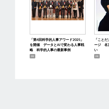
「第4回科学的人事アワード2025」
「ことだ
を開催 データとAIで変わる人事戦
ージ 名
略 科学的人事の最新事例
い
PR
PR