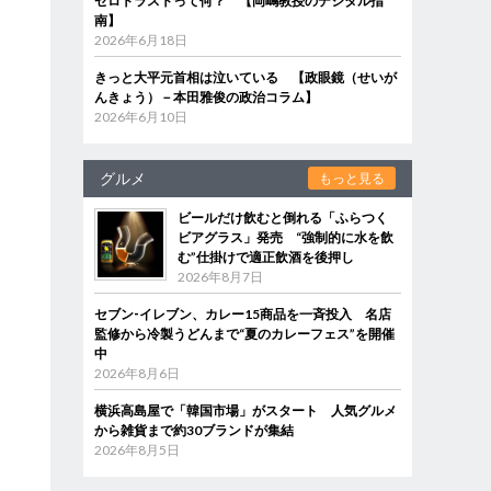
ゼロトラストって何？ 【岡嶋教授のデジタル指
南】
2026年6月18日
きっと大平元首相は泣いている 【政眼鏡（せいが
んきょう）－本田雅俊の政治コラム】
2026年6月10日
グルメ
もっと見る
ビールだけ飲むと倒れる「ふらつく
ビアグラス」発売 “強制的に水を飲
む”仕掛けで適正飲酒を後押し
2026年8月7日
セブン‐イレブン、カレー15商品を一斉投入 名店
監修から冷製うどんまで“夏のカレーフェス”を開催
中
2026年8月6日
横浜高島屋で「韓国市場」がスタート 人気グルメ
から雑貨まで約30ブランドが集結
2026年8月5日