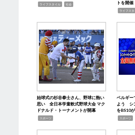
トを開催
,
,
ライフスタイル
社会
,
ライフスタ
始球式の杉谷拳士さん、野球に熱い
ベルギー
思い 全日本学童軟式野球大会 マク
よう シ
ドナルド・トーナメントが開幕
をBS1
,
,
スポーツ
スポーツ