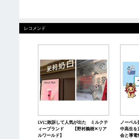
レコメンド
LVに敗訴して人気が出た ミルクテ
ノーベル
ィーブランド 【野村義樹✕リア
中高生を
ルワールド】
会と導電