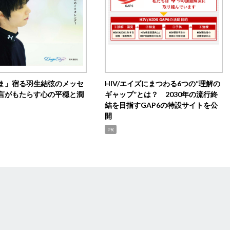
ま」宿る羽生結弦のメッセ
HIV/エイズにまつわる6つの“理解の
言がもたらす心の平穏と潤
ギャップ”とは？ 2030年の流行終
結を目指すGAP6の特設サイトを公
開
PR