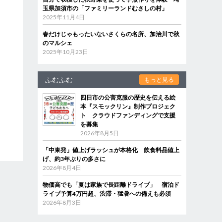
玉県加須市の「ファミリーランドむさしの村」
2025年11月4日
春だけじゃもったいないさくらの名所、加治川で秋
のマルシェ
2025年10月23日
ふむふむ
もっと見る
四日市の公害克服の歴史を伝える絵
本『スモックリン』制作プロジェク
ト クラウドファンディングで支援
を募集
2026年8月5日
「中東発」値上げラッシュが本格化 飲食料品値上
げ、約3年ぶりの多さに
2026年8月4日
物価高でも「夏は家族で長距離ドライブ」 宿泊ド
ライブ予算4万円超、渋滞・猛暑への備えも必須
2026年8月3日