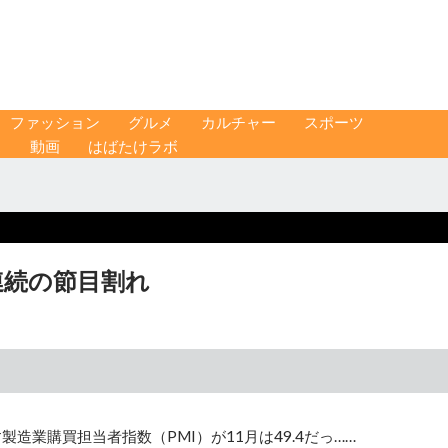
ファッション
グルメ
カルチャー
スポーツ
ス
動画
はばたけラボ
月連続の節目割れ
造業購買担当者指数（PMI）が11月は49.4だっ……