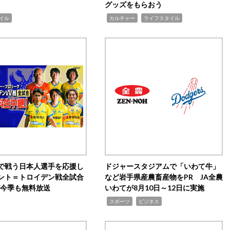
グッズをもらおう
,
,
イル
カルチャー
ライフスタイル
で戦う日本人選手を応援し
ドジャースタジアムで「いわて牛」
ント＝トロイデン戦全試合
など岩手県産農畜産物をPR JA全農
0が今季も無料放送
いわてが8月10日～12日に実施
,
,
スポーツ
ビジネス