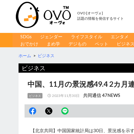
OVO [オーヴォ]
話題の情報を発信するサイト
コンテンツへ移動
検
SDGs
ジェンダー
ライフスタイル
エンタメ
索
おでかけ
まめ学
デジもの
ペット
ビジネ
ホーム
>
ビジネス
ビジネス
中国、11月の景況感49.4 2カ
共同通信 47NEWS
2023年11月30日
ビジネス
【北京共同】中国国家統計局は30日、景況感を示す製