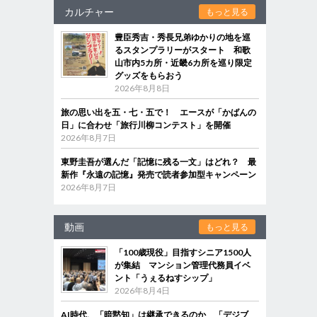
カルチャー
もっと見る
豊臣秀吉・秀長兄弟ゆかりの地を巡
るスタンプラリーがスタート 和歌
山市内5カ所・近畿6カ所を巡り限定
グッズをもらおう
2026年8月8日
旅の思い出を五・七・五で！ エースが「かばんの
日」に合わせ「旅行川柳コンテスト」を開催
2026年8月7日
東野圭吾が選んだ「記憶に残る一文」はどれ？ 最
新作『永遠の記憶』発売で読者参加型キャンペーン
2026年8月7日
動画
もっと見る
「100歳現役」目指すシニア1500人
が集結 マンション管理代務員イベ
ント「うぇるねすシップ」
2026年8月4日
AI時代、「暗黙知」は継承できるのか 「デジブ