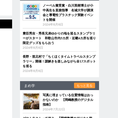
ノーベル賞受賞・白川英樹博士が小
中高生を直接指導 名城大学が講演
会と導電性プラスチック実験イベン
トを開催
2026年8月8日
豊臣秀吉・秀長兄弟ゆかりの地を巡るスタンプラリ
ーがスタート 和歌山市内5カ所・近畿6カ所を巡り
限定グッズをもらおう
2026年8月8日
長野・筑北村で「ちくほくタイムトラベルスタンプ
ラリー」開催！謎解きを楽しみながら全17スポット
を巡る
2026年8月8日
まめ学
もっと見る
写真に埋まっている位置情報はおっ
かないのか 【岡嶋教授のデジタル
指南】
2026年7月22日