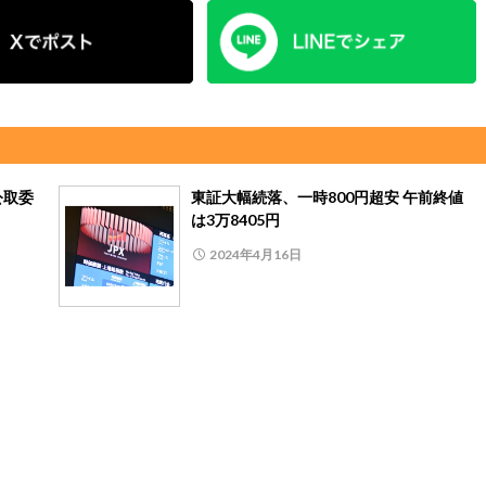
公取委
東証大幅続落、一時800円超安 午前終値
は3万8405円
2024年4月16日