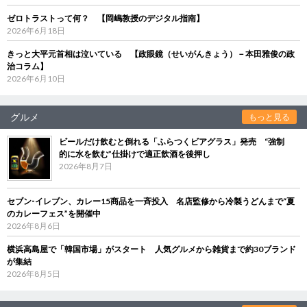
ゼロトラストって何？ 【岡嶋教授のデジタル指南】
2026年6月18日
きっと大平元首相は泣いている 【政眼鏡（せいがんきょう）－本田雅俊の政
治コラム】
2026年6月10日
グルメ
もっと見る
ビールだけ飲むと倒れる「ふらつくビアグラス」発売 “強制
的に水を飲む”仕掛けで適正飲酒を後押し
2026年8月7日
セブン‐イレブン、カレー15商品を一斉投入 名店監修から冷製うどんまで“夏
のカレーフェス”を開催中
2026年8月6日
横浜高島屋で「韓国市場」がスタート 人気グルメから雑貨まで約30ブランド
が集結
2026年8月5日