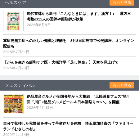
ヘルスケア
もっと見る
現代書林から新刊『こんなときには、まず、漢方！』 漢方三
考塾の15人の医師や薬剤師が執筆
2026年8月5日
重症筋無力症への正しい知識と理解を 8月8日広島市で公開講座、オンライン
配信も
2026年7月31日
【がんを生きる緩和ケア医・大橋洋平「足し算命」】天空を見上げて
2026年7月28日
フェスティバル
もっと見る
絶品屋台グルメが全国各地から大集結 “庶民派食フェス”第4
回「川口×絶品グルメビール＆日本酒祭り2026」を開催
2026年4月15日
自分で収穫した秋野菜を使って芋煮作りを体験 埼玉県加須市の「ファミリー
ランドむさしの村」
2025年11月4日