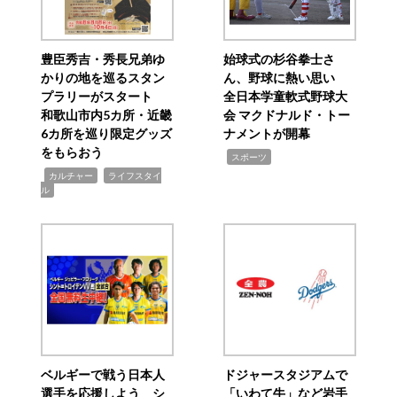
豊臣秀吉・秀長兄弟ゆ
始球式の杉谷拳士さ
かりの地を巡るスタン
ん、野球に熱い思い
プラリーがスタート
全日本学童軟式野球大
和歌山市内5カ所・近畿
会 マクドナルド・トー
6カ所を巡り限定グッズ
ナメントが開幕
をもらおう
,
スポーツ
,
,
カルチャー
ライフスタイ
ル
ベルギーで戦う日本人
ドジャースタジアムで
選手を応援しよう シ
「いわて牛」など岩手