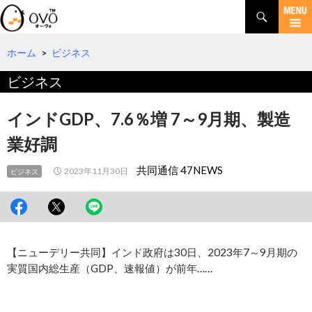
検
索
コ
ン
テ
ホーム
>
ビジネス
ン
ビジネス
ツ
へ
移
インドGDP、7.6％増 7～9月期、製造
動
業好調
共同通信 47NEWS
2023年11月30日
ビジネス
【ニューデリー共同】インド政府は30日、2023年7～9月期の
実質国内総生産（GDP、速報値）が前年……