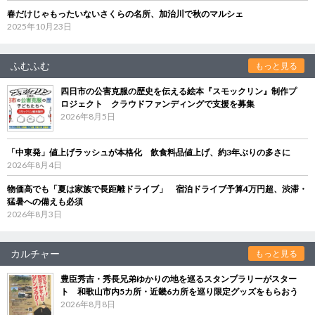
春だけじゃもったいないさくらの名所、加治川で秋のマルシェ
2025年10月23日
ふむふむ
もっと見る
四日市の公害克服の歴史を伝える絵本『スモックリン』制作プ
ロジェクト クラウドファンディングで支援を募集
2026年8月5日
「中東発」値上げラッシュが本格化 飲食料品値上げ、約3年ぶりの多さに
2026年8月4日
物価高でも「夏は家族で長距離ドライブ」 宿泊ドライブ予算4万円超、渋滞・
猛暑への備えも必須
2026年8月3日
カルチャー
もっと見る
豊臣秀吉・秀長兄弟ゆかりの地を巡るスタンプラリーがスター
ト 和歌山市内5カ所・近畿6カ所を巡り限定グッズをもらおう
2026年8月8日