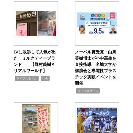
LVに敗訴して人気が出
ノーベル賞受賞・白川
た ミルクティーブラ
英樹博士が小中高生を
ンド 【野村義樹✕
直接指導 名城大学が
リアルワールド】
講演会と導電性プラス
チック実験イベントを
,
,
ライフスタイル
社会
開催
,
ライフスタイル