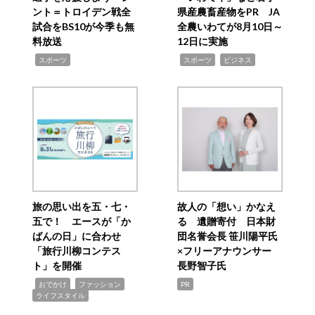
ント＝トロイデン戦全
県産農畜産物をPR JA
試合をBS10が今季も無
全農いわてが8月10日～
料放送
12日に実施
,
,
,
スポーツ
スポーツ
ビジネス
旅の思い出を五・七・
故人の「想い」かなえ
五で！ エースが「か
る 遺贈寄付 日本財
ばんの日」に合わせ
団名誉会長 笹川陽平氏
「旅行川柳コンテス
×フリーアナウンサー
ト」を開催
長野智子氏
,
,
,
おでかけ
ファッション
PR
ライフスタイル