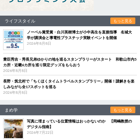
ライフスタイル
もっと見る
ノーベル賞受賞・白川英樹博士が小中高生を直接指導 名城大
学が講演会と導電性プラスチック実験イベントを開催
2026年8月8日
豊臣秀吉・秀長兄弟ゆかりの地を巡るスタンプラリーがスタート 和歌山市内5
カ所・近畿6カ所を巡り限定グッズをもらおう
2026年8月8日
長野・筑北村で「ちくほくタイムトラベルスタンプラリー」開催！謎解きを楽
しみながら全17スポットを巡る
2026年8月8日
まめ学
もっと見る
写真に埋まっている位置情報はおっかないのか 【岡嶋教授の
デジタル指南】
2026年7月22日