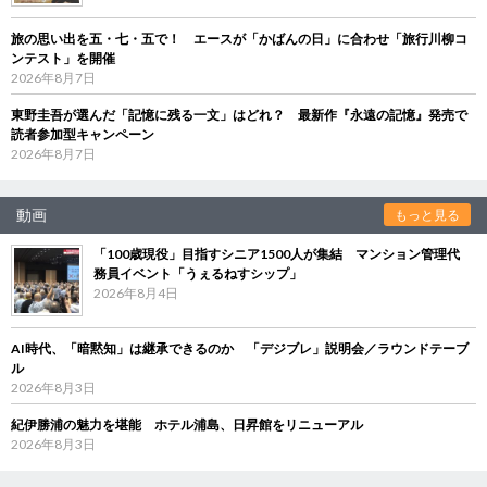
旅の思い出を五・七・五で！ エースが「かばんの日」に合わせ「旅行川柳コ
ンテスト」を開催
2026年8月7日
東野圭吾が選んだ「記憶に残る一文」はどれ？ 最新作『永遠の記憶』発売で
読者参加型キャンペーン
2026年8月7日
動画
もっと見る
「100歳現役」目指すシニア1500人が集結 マンション管理代
務員イベント「うぇるねすシップ」
2026年8月4日
AI時代、「暗黙知」は継承できるのか 「デジブレ」説明会／ラウンドテーブ
ル
2026年8月3日
紀伊勝浦の魅力を堪能 ホテル浦島、日昇館をリニューアル
2026年8月3日