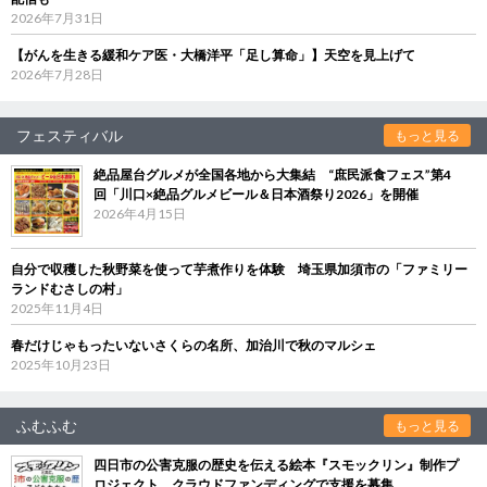
2026年7月31日
【がんを生きる緩和ケア医・大橋洋平「足し算命」】天空を見上げて
2026年7月28日
フェスティバル
もっと見る
絶品屋台グルメが全国各地から大集結 “庶民派食フェス”第4
回「川口×絶品グルメビール＆日本酒祭り2026」を開催
2026年4月15日
自分で収穫した秋野菜を使って芋煮作りを体験 埼玉県加須市の「ファミリー
ランドむさしの村」
2025年11月4日
春だけじゃもったいないさくらの名所、加治川で秋のマルシェ
2025年10月23日
ふむふむ
もっと見る
四日市の公害克服の歴史を伝える絵本『スモックリン』制作プ
ロジェクト クラウドファンディングで支援を募集