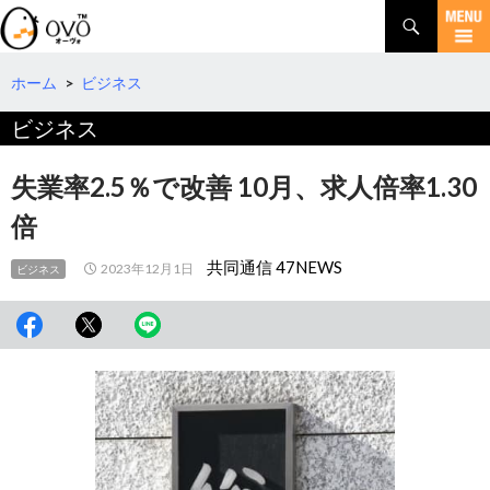
検
索
コ
ン
テ
ホーム
>
ビジネス
ン
ビジネス
ツ
へ
移
失業率2.5％で改善 10月、求人倍率1.30
動
倍
共同通信 47NEWS
2023年12月1日
ビジネス