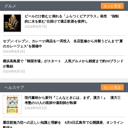
グルメ
もっと見る
ビールだけ飲むと倒れる「ふらつくビアグラス」発売 “強制
的に水を飲む”仕掛けで適正飲酒を後押し
2026年8月7日
セブン‐イレブン、カレー15商品を一斉投入 名店監修から冷製うどんまで“夏
のカレーフェス”を開催中
2026年8月6日
横浜高島屋で「韓国市場」がスタート 人気グルメから雑貨まで約30ブランド
が集結
2026年8月5日
ヘルスケア
もっと見る
現代書林から新刊『こんなときには、まず、漢方！』 漢方三
考塾の15人の医師や薬剤師が執筆
2026年8月5日
重症筋無力症への正しい知識と理解を 8月8日広島市で公開講座、オンライン
配信も