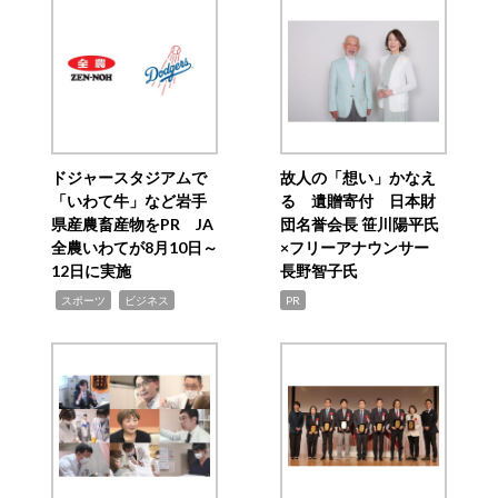
ドジャースタジアムで
故人の「想い」かなえ
「いわて牛」など岩手
る 遺贈寄付 日本財
県産農畜産物をPR JA
団名誉会長 笹川陽平氏
全農いわてが8月10日～
×フリーアナウンサー
12日に実施
長野智子氏
,
,
スポーツ
ビジネス
PR