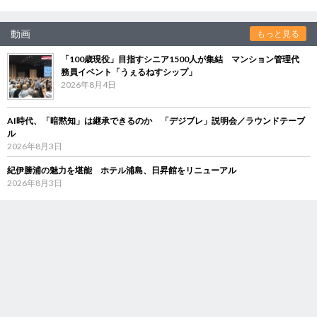
動画
もっと見る
「100歳現役」目指すシニア1500人が集結 マンション管理代
務員イベント「うぇるねすシップ」
2026年8月4日
AI時代、「暗黙知」は継承できるのか 「デジブレ」説明会／ラウンドテーブ
ル
2026年8月3日
紀伊勝浦の魅力を堪能 ホテル浦島、日昇館をリニューアル
2026年8月3日