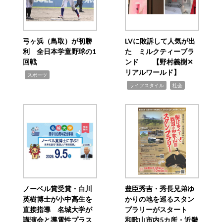
弓ヶ浜（鳥取）が初勝
LVに敗訴して人気が出
利 全日本学童野球の1
た ミルクティーブラ
回戦
ンド 【野村義樹✕
リアルワールド】
,
スポーツ
,
,
ライフスタイル
社会
ノーベル賞受賞・白川
豊臣秀吉・秀長兄弟ゆ
英樹博士が小中高生を
かりの地を巡るスタン
直接指導 名城大学が
プラリーがスタート
講演会と導電性プラス
和歌山市内5カ所・近畿