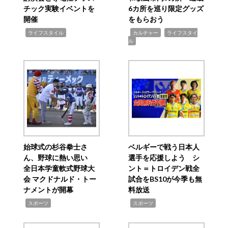
チック実験イベントを
6カ所を巡り限定グッズ
開催
をもらおう
,
,
,
ライフスタイル
カルチャー
ライフスタイ
ル
始球式の杉谷拳士さ
ベルギーで戦う日本人
ん、野球に熱い思い
選手を応援しよう シ
全日本学童軟式野球大
ント＝トロイデン戦全
会 マクドナルド・トー
試合をBS10が今季も無
ナメントが開幕
料放送
,
,
スポーツ
スポーツ