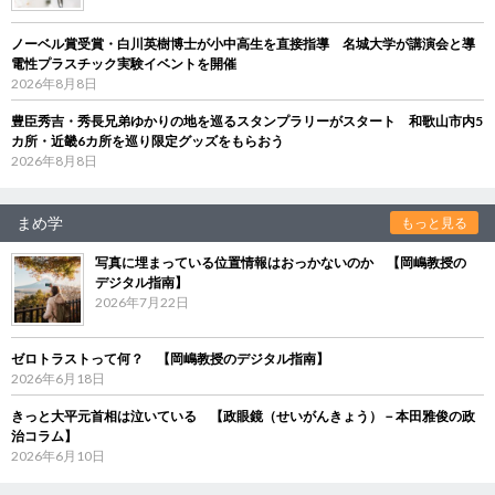
ノーベル賞受賞・白川英樹博士が小中高生を直接指導 名城大学が講演会と導
電性プラスチック実験イベントを開催
2026年8月8日
豊臣秀吉・秀長兄弟ゆかりの地を巡るスタンプラリーがスタート 和歌山市内5
カ所・近畿6カ所を巡り限定グッズをもらおう
2026年8月8日
まめ学
もっと見る
写真に埋まっている位置情報はおっかないのか 【岡嶋教授の
デジタル指南】
2026年7月22日
ゼロトラストって何？ 【岡嶋教授のデジタル指南】
2026年6月18日
きっと大平元首相は泣いている 【政眼鏡（せいがんきょう）－本田雅俊の政
治コラム】
2026年6月10日