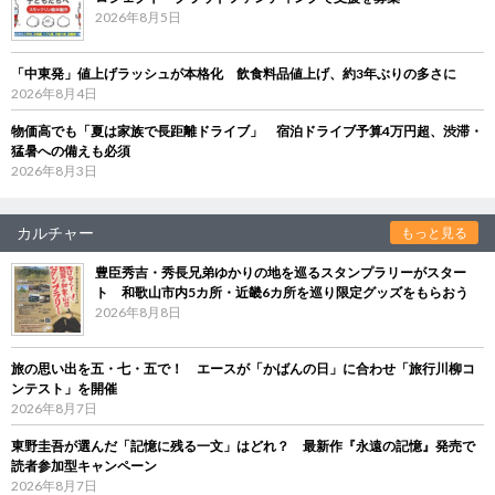
2026年8月5日
「中東発」値上げラッシュが本格化 飲食料品値上げ、約3年ぶりの多さに
2026年8月4日
物価高でも「夏は家族で長距離ドライブ」 宿泊ドライブ予算4万円超、渋滞・
猛暑への備えも必須
2026年8月3日
カルチャー
もっと見る
豊臣秀吉・秀長兄弟ゆかりの地を巡るスタンプラリーがスター
ト 和歌山市内5カ所・近畿6カ所を巡り限定グッズをもらおう
2026年8月8日
旅の思い出を五・七・五で！ エースが「かばんの日」に合わせ「旅行川柳コ
ンテスト」を開催
2026年8月7日
東野圭吾が選んだ「記憶に残る一文」はどれ？ 最新作『永遠の記憶』発売で
読者参加型キャンペーン
2026年8月7日