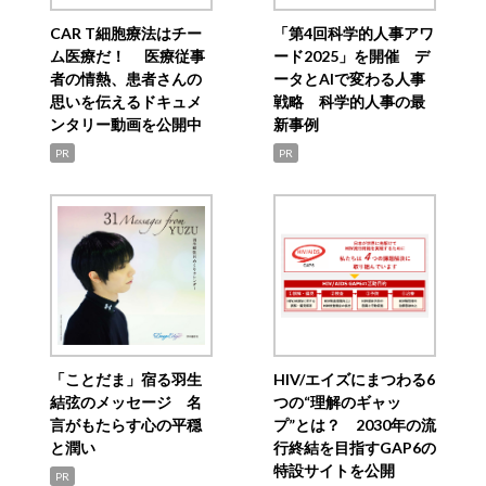
CAR T細胞療法はチー
「第4回科学的人事アワ
ム医療だ！ 医療従事
ード2025」を開催 デ
者の情熱、患者さんの
ータとAIで変わる人事
思いを伝えるドキュメ
戦略 科学的人事の最
ンタリー動画を公開中
新事例
PR
PR
「ことだま」宿る羽生
HIV/エイズにまつわる6
結弦のメッセージ 名
つの“理解のギャッ
言がもたらす心の平穏
プ”とは？ 2030年の流
と潤い
行終結を目指すGAP6の
特設サイトを公開
PR