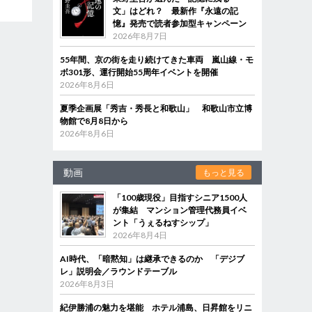
文」はどれ？ 最新作『永遠の記
憶』発売で読者参加型キャンペーン
2026年8月7日
55年間、京の街を走り続けてきた車両 嵐山線・モ
ボ301形、運行開始55周年イベントを開催
2026年8月6日
夏季企画展「秀吉・秀長と和歌山」 和歌山市立博
物館で8月8日から
2026年8月6日
動画
もっと見る
「100歳現役」目指すシニア1500人
が集結 マンション管理代務員イベ
ント「うぇるねすシップ」
2026年8月4日
AI時代、「暗黙知」は継承できるのか 「デジブ
レ」説明会／ラウンドテーブル
2026年8月3日
紀伊勝浦の魅力を堪能 ホテル浦島、日昇館をリニ