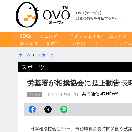
OVO [オーヴォ]
話題の情報を発信するサイト
コンテンツへ移動
検
SDGs
ジェンダー
ライフスタイル
エンタメ
索
おでかけ
まめ学
デジもの
ペット
ビジネ
ホーム
>
スポーツ
スポーツ
労基署が相撲協会に是正勧告 長
共同通信 47NEWS
2023年12月27日
スポーツ
日本相撲協会は27日、事務職員の長時間労働や残