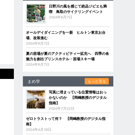
日野川の風を感じて絶品ジビエも満
喫 鳥取のサイクリングイベント
2026年8月7日
オールデイダイニングを一新 ヒルトン東京お台
場、改装進む
2026年8月7日
夏の苗場が夏のアクティビティー拡充へ 四季の各
魅力を創出プリンスホテル・苗場スキー場
2026年8月7日
まめ学
もっと見る
写真に埋まっている位置情報はおっ
かないのか 【岡嶋教授のデジタル
指南】
2026年7月22日
ゼロトラストって何？ 【岡嶋教授のデジタル指
南】
2026年6月18日