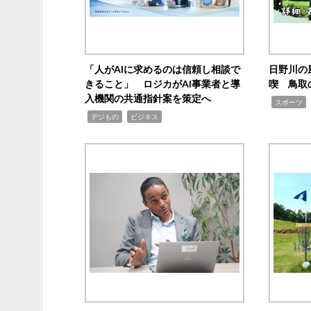
「人がAIに求めるのは信頼し相談で
日野川の
きること」 ロジカがAI事業者と導
喫 鳥取
入機関の共通指針案を策定へ
,
スポーツ
,
,
デジもの
ビジネス