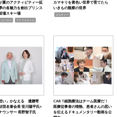
が夏のアクティビティー拡
カマキリを黄色い世界で育てたら
季の各魅力を創出プリンス
いきもの観察の世界
苗場スキー場
,
カルチャー
,
ビジネス
ライフスタイル
想い」かなえる 遺贈寄
CAR T細胞療法はチーム医療だ！
財団名誉会長 笹川陽平氏×
医療従事者の情熱、患者さんの思い
ナウンサー 長野智子氏
を伝えるドキュメンタリー動画を公