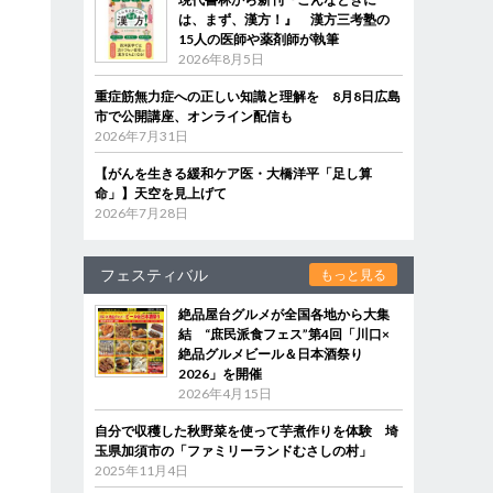
は、まず、漢方！』 漢方三考塾の
15人の医師や薬剤師が執筆
2026年8月5日
重症筋無力症への正しい知識と理解を 8月8日広島
市で公開講座、オンライン配信も
2026年7月31日
【がんを生きる緩和ケア医・大橋洋平「足し算
命」】天空を見上げて
2026年7月28日
フェスティバル
もっと見る
絶品屋台グルメが全国各地から大集
結 “庶民派食フェス”第4回「川口×
絶品グルメビール＆日本酒祭り
2026」を開催
2026年4月15日
自分で収穫した秋野菜を使って芋煮作りを体験 埼
玉県加須市の「ファミリーランドむさしの村」
2025年11月4日