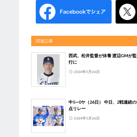
関連記事
西武、松井監督が休養 渡辺GMが
行に
2024年5月26日
中5―0ヤ（26日） 中日、2戦連続
点リレー
2024年5月26日