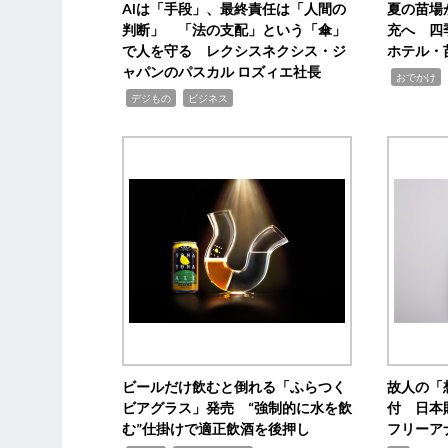
AIは「手段」、最終責任は「人間の
夏の苗場
判断」 「法の支配」という「傘」
充へ 四
で人を守る レクシスネクシス・ジ
ホテル・
ャパンのパスカル ロズィエ社長
,
,
おでかけ
,
,
デジもの
ビジネス
ビールだけ飲むと倒れる「ふらつく
故人の「
ビアグラス」発売 “強制的に水を飲
付 日本
む”仕掛けで適正飲酒を後押し
フリーア