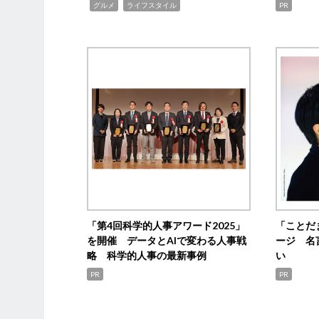
,
,
グルメ
ライフスタイル
PR
「第4回科学的人事アワード2025」
「ことだ
を開催 データとAIで変わる人事戦
ージ 名
略 科学的人事の最新事例
い
PR
PR