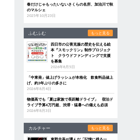
春だけじゃもったいないさくらの名所、加治川で秋
のマルシェ
2025年10月23日
ふむふむ
もっと見る
四日市の公害克服の歴史を伝える絵
本『スモックリン』制作プロジェク
ト クラウドファンディングで支援
を募集
2026年8月5日
「中東発」値上げラッシュが本格化 飲食料品値上
げ、約3年ぶりの多さに
2026年8月4日
物価高でも「夏は家族で長距離ドライブ」 宿泊ド
ライブ予算4万円超、渋滞・猛暑への備えも必須
2026年8月3日
カルチャー
もっと見る
東野圭吾が選んだ「記憶に残る一