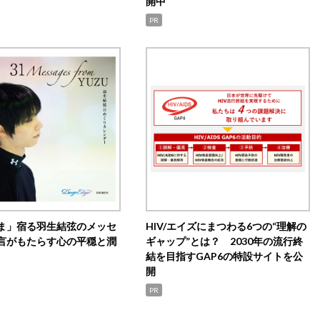
開中
PR
ま」宿る羽生結弦のメッセ
HIV/エイズにまつわる6つの“理解の
言がもたらす心の平穏と潤
ギャップ”とは？ 2030年の流行終
結を目指すGAP6の特設サイトを公
開
PR