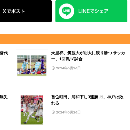
監督代
天皇杯、筑波大が明大に競り勝つ サッカ
ー、1回戦16試合
2024年5月26日
の無失
首位町田、浦和下し3連勝 J1、神戸は敗
れる
2024年5月26日