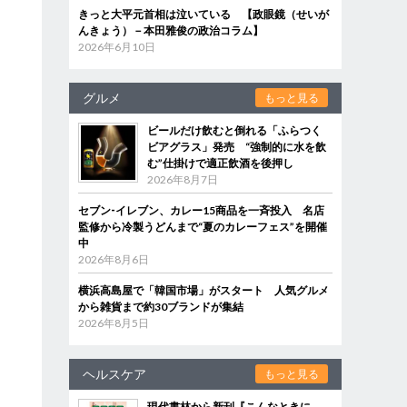
きっと大平元首相は泣いている 【政眼鏡（せいが
んきょう）－本田雅俊の政治コラム】
2026年6月10日
グルメ
もっと見る
ビールだけ飲むと倒れる「ふらつく
ビアグラス」発売 “強制的に水を飲
む”仕掛けで適正飲酒を後押し
2026年8月7日
セブン‐イレブン、カレー15商品を一斉投入 名店
監修から冷製うどんまで“夏のカレーフェス”を開催
中
2026年8月6日
横浜高島屋で「韓国市場」がスタート 人気グルメ
から雑貨まで約30ブランドが集結
2026年8月5日
ヘルスケア
もっと見る
現代書林から新刊『こんなときに