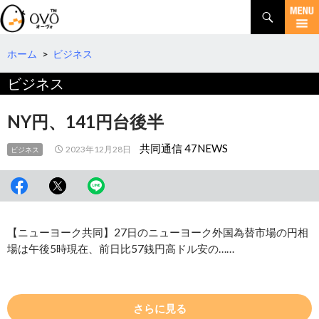
検
索
コ
ン
テ
ホーム
>
ビジネス
ン
ビジネス
ツ
へ
移
NY円、141円台後半
動
共同通信 47NEWS
2023年12月28日
ビジネス
【ニューヨーク共同】27日のニューヨーク外国為替市場の円相
場は午後5時現在、前日比57銭円高ドル安の……
さらに見る