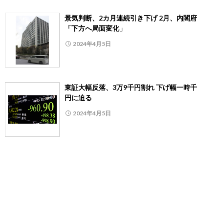
景気判断、2カ月連続引き下げ 2月、内閣府
「下方へ局面変化」
2024年4月5日
東証大幅反落、3万9千円割れ 下げ幅一時千
円に迫る
2024年4月5日