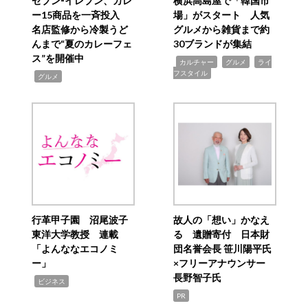
セブン‐イレブン、カレ
横浜高島屋で「韓国市
ー15商品を一斉投入
場」がスタート 人気
名店監修から冷製うど
グルメから雑貨まで約
んまで“夏のカレーフェ
30ブランドが集結
ス”を開催中
,
,
,
カルチャー
グルメ
ライ
フスタイル
,
グルメ
行革甲子園 沼尾波子
故人の「想い」かなえ
東洋大学教授 連載
る 遺贈寄付 日本財
「よんななエコノミ
団名誉会長 笹川陽平氏
ー」
×フリーアナウンサー
長野智子氏
,
ビジネス
PR