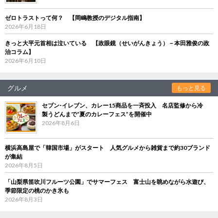
ゼロトラストって何？ 【岡嶋教授のデジタル指南】
2026年6月18日
きっと大平元首相は泣いている 【政眼鏡（せいがんきょう）－本田雅俊の政
治コラム】
2026年6月10日
グルメ
もっと見る
セブン‐イレブン、カレー15商品を一斉投入 名店監修から冷
製うどんまで“夏のカレーフェス”を開催中
2026年8月6日
横浜高島屋で「韓国市場」がスタート 人気グルメから雑貨まで約30ブランド
が集結
2026年8月5日
「山梨県笛吹川フルーツ公園」でサマーフェス 富士山を眺めながら水遊び、
季節限定の桃のかき氷も
2026年8月3日