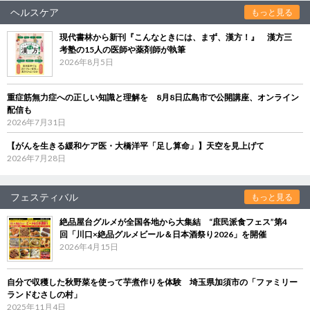
ヘルスケア
もっと見る
現代書林から新刊『こんなときには、まず、漢方！』 漢方三
考塾の15人の医師や薬剤師が執筆
2026年8月5日
重症筋無力症への正しい知識と理解を 8月8日広島市で公開講座、オンライン
配信も
2026年7月31日
【がんを生きる緩和ケア医・大橋洋平「足し算命」】天空を見上げて
2026年7月28日
フェスティバル
もっと見る
絶品屋台グルメが全国各地から大集結 “庶民派食フェス”第4
回「川口×絶品グルメビール＆日本酒祭り2026」を開催
2026年4月15日
自分で収穫した秋野菜を使って芋煮作りを体験 埼玉県加須市の「ファミリー
ランドむさしの村」
2025年11月4日