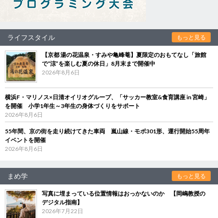
ライフスタイル
もっと見る
【京都 湯の花温泉・すみや亀峰菴】夏限定のおもてなし「旅館
で“涼”を楽しむ夏の休日」8月末まで開催中
2026年8月6日
横浜F・マリノス×日清オイリオグループ、「サッカー教室&食育講座 in 宮崎」
を開催 小学1年生～3年生の身体づくりをサポート
2026年8月6日
55年間、京の街を走り続けてきた車両 嵐山線・モボ301形、運行開始55周年
イベントを開催
2026年8月6日
まめ学
もっと見る
写真に埋まっている位置情報はおっかないのか 【岡嶋教授の
デジタル指南】
2026年7月22日