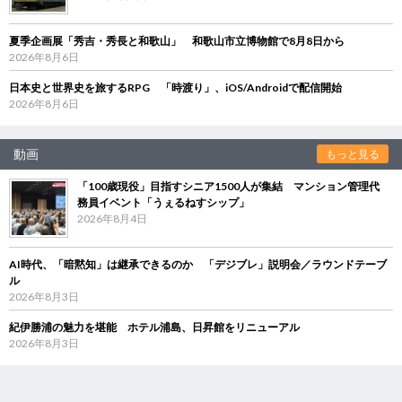
夏季企画展「秀吉・秀長と和歌山」 和歌山市立博物館で8月8日から
2026年8月6日
日本史と世界史を旅するRPG 「時渡り」、iOS/Androidで配信開始
2026年8月6日
動画
もっと見る
「100歳現役」目指すシニア1500人が集結 マンション管理代
務員イベント「うぇるねすシップ」
2026年8月4日
AI時代、「暗黙知」は継承できるのか 「デジブレ」説明会／ラウンドテーブ
ル
2026年8月3日
紀伊勝浦の魅力を堪能 ホテル浦島、日昇館をリニューアル
2026年8月3日