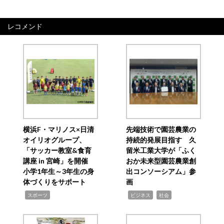
レコメンド
横浜F・マリノス×日清
先端技術で園芸農業の
オイリオグループ、
持続的発展目指す 久
「サッカー教室&食育
留米工業大学が「ふく
講座 in 宮崎」を開催
おか未来型園芸農業創
小学1年生～3年生の身
出コンソーシアム」参
体づくりをサポート
画
,
,
,
スポーツ
ビジネス
社会