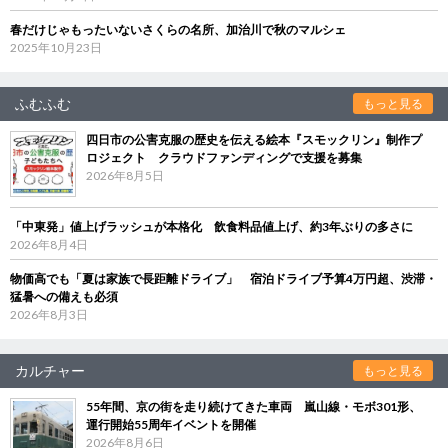
春だけじゃもったいないさくらの名所、加治川で秋のマルシェ
2025年10月23日
ふむふむ
もっと見る
四日市の公害克服の歴史を伝える絵本『スモックリン』制作プ
ロジェクト クラウドファンディングで支援を募集
2026年8月5日
「中東発」値上げラッシュが本格化 飲食料品値上げ、約3年ぶりの多さに
2026年8月4日
物価高でも「夏は家族で長距離ドライブ」 宿泊ドライブ予算4万円超、渋滞・
猛暑への備えも必須
2026年8月3日
カルチャー
もっと見る
55年間、京の街を走り続けてきた車両 嵐山線・モボ301形、
運行開始55周年イベントを開催
2026年8月6日