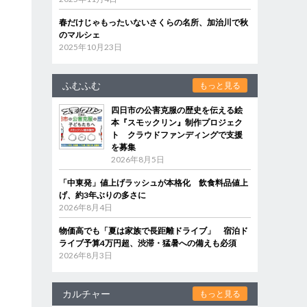
春だけじゃもったいないさくらの名所、加治川で秋
のマルシェ
2025年10月23日
ふむふむ
もっと見る
四日市の公害克服の歴史を伝える絵
本『スモックリン』制作プロジェク
ト クラウドファンディングで支援
を募集
2026年8月5日
「中東発」値上げラッシュが本格化 飲食料品値上
げ、約3年ぶりの多さに
2026年8月4日
物価高でも「夏は家族で長距離ドライブ」 宿泊ド
ライブ予算4万円超、渋滞・猛暑への備えも必須
2026年8月3日
カルチャー
もっと見る