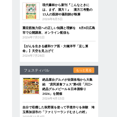
現代書林から新刊『こんなときに
は、まず、漢方！』 漢方三考塾の
15人の医師や薬剤師が執筆
2026年8月5日
重症筋無力症への正しい知識と理解を 8月8日広島
市で公開講座、オンライン配信も
2026年7月31日
【がんを生きる緩和ケア医・大橋洋平「足し算
命」】天空を見上げて
2026年7月28日
フェスティバル
もっと見る
絶品屋台グルメが全国各地から大集
結 “庶民派食フェス”第4回「川口×
絶品グルメビール＆日本酒祭り
2026」を開催
2026年4月15日
自分で収穫した秋野菜を使って芋煮作りを体験 埼
玉県加須市の「ファミリーランドむさしの村」
2025年11月4日