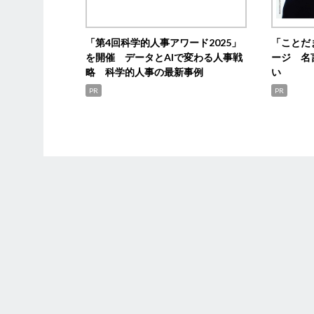
「第4回科学的人事アワード2025」
「ことだ
を開催 データとAIで変わる人事戦
ージ 名
略 科学的人事の最新事例
い
PR
PR