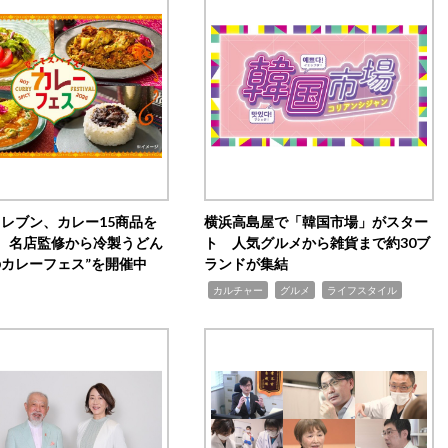
イレブン、カレー15商品を
横浜高島屋で「韓国市場」がスター
 名店監修から冷製うどん
ト 人気グルメから雑貨まで約30ブ
のカレーフェス”を開催中
ランドが集結
,
,
,
カルチャー
グルメ
ライフスタイル