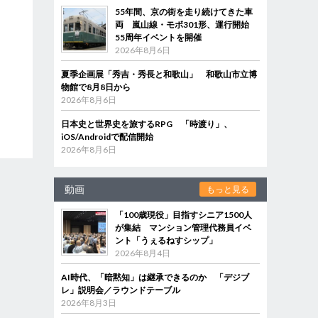
55年間、京の街を走り続けてきた車
両 嵐山線・モボ301形、運行開始
55周年イベントを開催
2026年8月6日
夏季企画展「秀吉・秀長と和歌山」 和歌山市立博
物館で8月8日から
2026年8月6日
日本史と世界史を旅するRPG 「時渡り」、
iOS/Androidで配信開始
2026年8月6日
動画
もっと見る
「100歳現役」目指すシニア1500人
が集結 マンション管理代務員イベ
ント「うぇるねすシップ」
2026年8月4日
AI時代、「暗黙知」は継承できるのか 「デジブ
レ」説明会／ラウンドテーブル
2026年8月3日