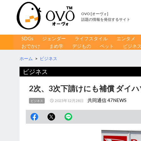
OVO [オーヴォ]
話題の情報を発信するサイト
コンテンツへ移動
検
SDGs
ジェンダー
ライフスタイル
エンタメ
索
おでかけ
まめ学
デジもの
ペット
ビジネ
ホーム
>
ビジネス
ビジネス
2次、3次下請けにも補償 ダイ
共同通信 47NEWS
2023年12月28日
ビジネス