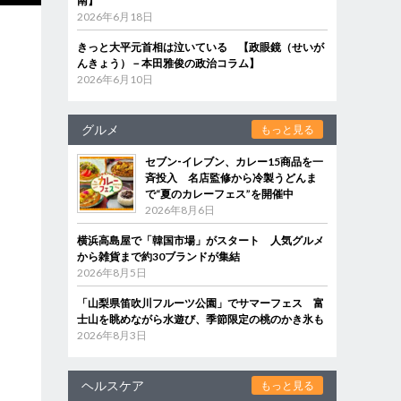
南】
2026年6月18日
きっと大平元首相は泣いている 【政眼鏡（せいが
んきょう）－本田雅俊の政治コラム】
2026年6月10日
グルメ
もっと見る
セブン‐イレブン、カレー15商品を一
斉投入 名店監修から冷製うどんま
で“夏のカレーフェス”を開催中
2026年8月6日
横浜高島屋で「韓国市場」がスタート 人気グルメ
から雑貨まで約30ブランドが集結
2026年8月5日
「山梨県笛吹川フルーツ公園」でサマーフェス 富
士山を眺めながら水遊び、季節限定の桃のかき氷も
2026年8月3日
ヘルスケア
もっと見る