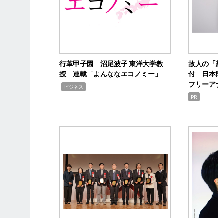
行革甲子園 沼尾波子 東洋大学教
故人の「
授 連載「よんななエコノミー」
付 日本
フリーア
,
ビジネス
PR