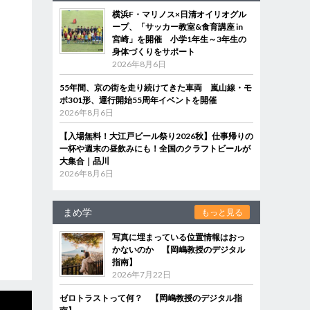
横浜F・マリノス×日清オイリオグル
ープ、「サッカー教室&食育講座 in
宮崎」を開催 小学1年生～3年生の
身体づくりをサポート
2026年8月6日
55年間、京の街を走り続けてきた車両 嵐山線・モ
ボ301形、運行開始55周年イベントを開催
2026年8月6日
【入場無料！大江戸ビール祭り2026秋】仕事帰りの
一杯や週末の昼飲みにも！全国のクラフトビールが
大集合｜品川
2026年8月6日
まめ学
もっと見る
写真に埋まっている位置情報はおっ
かないのか 【岡嶋教授のデジタル
指南】
2026年7月22日
ゼロトラストって何？ 【岡嶋教授のデジタル指