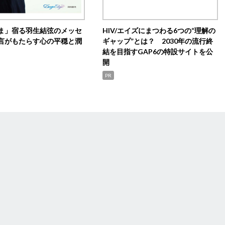
ま」宿る羽生結弦のメッセ
HIV/エイズにまつわる6つの“理解の
言がもたらす心の平穏と潤
ギャップ”とは？ 2030年の流行終
結を目指すGAP6の特設サイトを公
開
PR