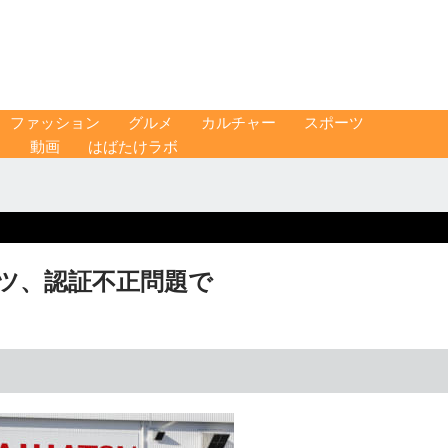
ファッション
グルメ
カルチャー
スポーツ
ス
動画
はばたけラボ
ハツ、認証不正問題で