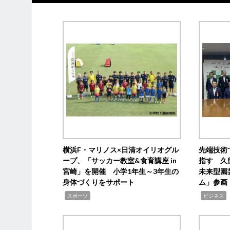
横浜F・マリノス×日清オイリオグル
先端技術
ープ、「サッカー教室&食育講座 in
指す 久
宮崎」を開催 小学1年生～3年生の
未来型園
身体づくりをサポート
ム」参画
,
,
,
スポーツ
ビジネス