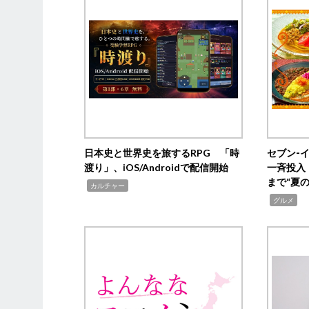
日本史と世界史を旅するRPG 「時
セブン‐
渡り」、iOS/Androidで配信開始
一斉投入
まで“夏
,
カルチャー
,
グルメ