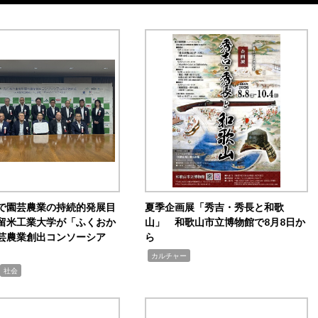
で園芸農業の持続的発展目
夏季企画展「秀吉・秀長と和歌
留米工業大学が「ふくおか
山」 和歌山市立博物館で8月8日か
芸農業創出コンソーシア
ら
,
カルチャー
社会