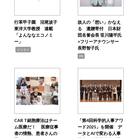
行革甲子園 沼尾波子
故人の「想い」かなえ
東洋大学教授 連載
る 遺贈寄付 日本財
「よんななエコノミ
団名誉会長 笹川陽平氏
ー」
×フリーアナウンサー
長野智子氏
,
ビジネス
PR
CAR T細胞療法はチー
「第4回科学的人事アワ
ム医療だ！ 医療従事
ード2025」を開催 デ
者の情熱、患者さんの
ータとAIで変わる人事