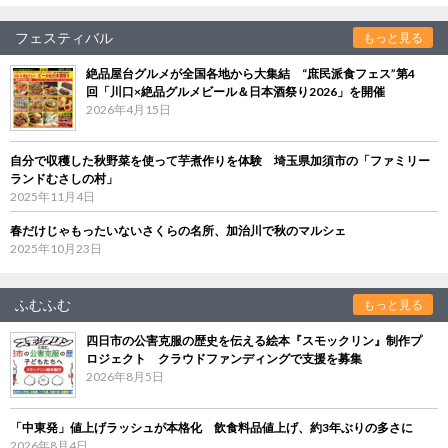
フェスティバル
もっと見る
絶品屋台グルメが全国各地から大集結 “庶民派食フェス”第4
回「川口×絶品グルメビール＆日本酒祭り2026」を開催
2026年4月15日
自分で収穫した秋野菜を使って芋煮作りを体験 埼玉県加須市の「ファミリー
ランドむさしの村」
2025年11月4日
春だけじゃもったいないさくらの名所、加治川で秋のマルシェ
2025年10月23日
ふむふむ
もっと見る
四日市の公害克服の歴史を伝える絵本『スモックリン』制作プ
ロジェクト クラウドファンディングで支援を募集
2026年8月5日
「中東発」値上げラッシュが本格化 飲食料品値上げ、約3年ぶりの多さに
2026年8月4日