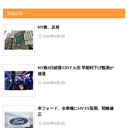
関連記事
NY株、反発
2024年4月4日
NY株4日続落530ドル安 早期利下げ観測が
後退
2024年4月5日
米フォード、全車種にHV EV延期、戦略修
正
2024年4月5日