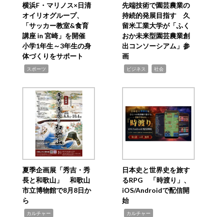
横浜F・マリノス×日清
先端技術で園芸農業の
オイリオグループ、
持続的発展目指す 久
「サッカー教室&食育
留米工業大学が「ふく
講座 in 宮崎」を開催
おか未来型園芸農業創
小学1年生～3年生の身
出コンソーシアム」参
体づくりをサポート
画
,
,
,
スポーツ
ビジネス
社会
夏季企画展「秀吉・秀
日本史と世界史を旅す
長と和歌山」 和歌山
るRPG 「時渡り」、
市立博物館で8月8日か
iOS/Androidで配信開
ら
始
,
,
カルチャー
カルチャー