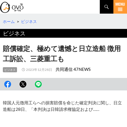
検
索
コ
ン
テ
ホーム
>
ビジネス
ン
ビジネス
ツ
へ
移
賠償確定、極めて遺憾と日立造船 徴用
動
工訴訟、三菱重工も
共同通信 47NEWS
2023年12月28日
ビジネス
韓国人元徴用工らへの損害賠償を命じた確定判決に関し、日立
造船は28日、「本判決は日韓請求権協定および……