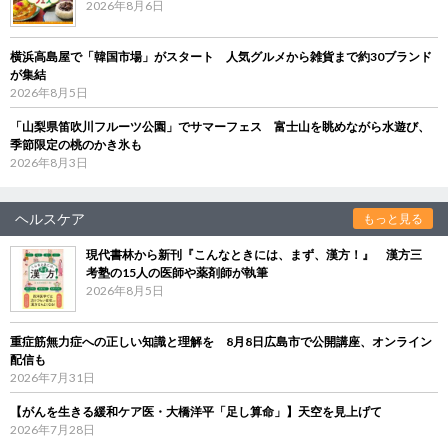
2026年8月6日
横浜高島屋で「韓国市場」がスタート 人気グルメから雑貨まで約30ブランド
が集結
2026年8月5日
「山梨県笛吹川フルーツ公園」でサマーフェス 富士山を眺めながら水遊び、
季節限定の桃のかき氷も
2026年8月3日
ヘルスケア
もっと見る
現代書林から新刊『こんなときには、まず、漢方！』 漢方三
考塾の15人の医師や薬剤師が執筆
2026年8月5日
重症筋無力症への正しい知識と理解を 8月8日広島市で公開講座、オンライン
配信も
2026年7月31日
【がんを生きる緩和ケア医・大橋洋平「足し算命」】天空を見上げて
2026年7月28日