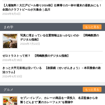
【入場無料！大江戸ビール祭り2026秋】仕事帰りの一杯や週末の昼飲みにも！
全国のクラフトビールが大集合｜品川
2026年8月6日
まめ学
もっと見る
写真に埋まっている位置情報はおっかないのか 【岡嶋教授の
デジタル指南】
2026年7月22日
ゼロトラストって何？ 【岡嶋教授のデジタル指南】
2026年6月18日
きっと大平元首相は泣いている 【政眼鏡（せいがんきょう）－本田雅俊の政
治コラム】
2026年6月10日
グルメ
もっと見る
セブン‐イレブン、カレー15商品を一斉投入 名店監修から冷
製うどんまで“夏のカレーフェス”を開催中