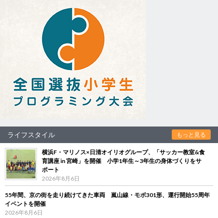
ライフスタイル
もっと見る
横浜F・マリノス×日清オイリオグループ、「サッカー教室&食
育講座 in 宮崎」を開催 小学1年生～3年生の身体づくりをサ
ポート
2026年8月6日
55年間、京の街を走り続けてきた車両 嵐山線・モボ301形、運行開始55周年
イベントを開催
2026年8月6日