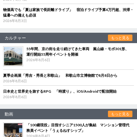
物価高でも「夏は家族で長距離ドライブ」 宿泊ドライブ予算4万円超、渋滞・
猛暑への備えも必須
2026年8月3日
カルチャー
もっと見る
55年間、京の街を走り続けてきた車両 嵐山線・モボ301形、
運行開始55周年イベントを開催
2026年8月6日
夏季企画展「秀吉・秀長と和歌山」 和歌山市立博物館で8月8日から
2026年8月6日
日本史と世界史を旅するRPG 「時渡り」、iOS/Androidで配信開始
2026年8月6日
動画
もっと見る
「100歳現役」目指すシニア1500人が集結 マンション管理代
務員イベント「うぇるねすシップ」
2026年8月4日