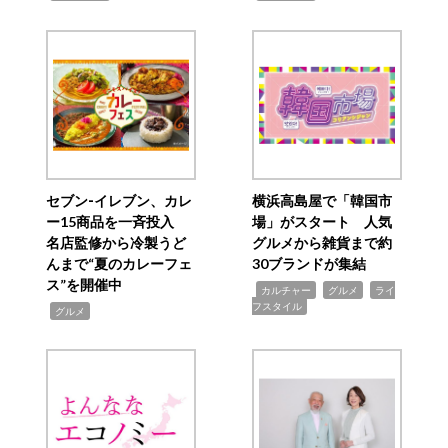
セブン‐イレブン、カレ
横浜高島屋で「韓国市
ー15商品を一斉投入
場」がスタート 人気
名店監修から冷製うど
グルメから雑貨まで約
んまで“夏のカレーフェ
30ブランドが集結
ス”を開催中
,
,
,
カルチャー
グルメ
ライ
フスタイル
,
グルメ