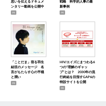
思いを伝えるドキュメ
戦略 科学的人事の最
ンタリー動画を公開中
新事例
PR
PR
「ことだま」宿る羽生
HIV/エイズにまつわる6
結弦のメッセージ 名
つの“理解のギャッ
言がもたらす心の平穏
プ”とは？ 2030年の流
と潤い
行終結を目指すGAP6の
特設サイトを公開
PR
PR