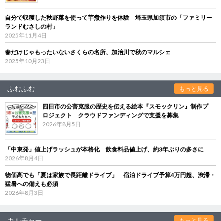
自分で収穫した秋野菜を使って芋煮作りを体験 埼玉県加須市の「ファミリー
ランドむさしの村」
2025年11月4日
春だけじゃもったいないさくらの名所、加治川で秋のマルシェ
2025年10月23日
ふむふむ
もっと見る
四日市の公害克服の歴史を伝える絵本『スモックリン』制作プ
ロジェクト クラウドファンディングで支援を募集
2026年8月5日
「中東発」値上げラッシュが本格化 飲食料品値上げ、約3年ぶりの多さに
2026年8月4日
物価高でも「夏は家族で長距離ドライブ」 宿泊ドライブ予算4万円超、渋滞・
猛暑への備えも必須
2026年8月3日
カルチャー
もっと見る