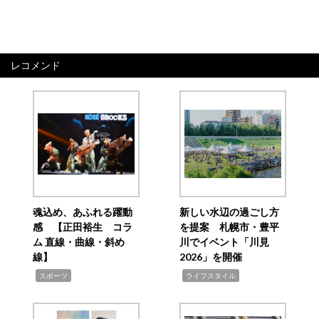
レコメンド
魂込め、あふれる躍動
新しい水辺の過ごし方
感 【正田裕生 コラ
を提案 札幌市・豊平
ム 直線・曲線・斜め
川でイベント「川見
線】
2026」を開催
,
,
スポーツ
ライフスタイル