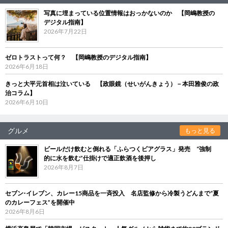
写真に埋まっている位置情報はおっかないのか 【岡嶋教授の
デジタル指南】
2026年7月22日
ゼロトラストって何？ 【岡嶋教授のデジタル指南】
2026年6月18日
きっと大平元首相は泣いている 【政眼鏡（せいがんきょう）－本田雅俊の政
治コラム】
2026年6月10日
グルメ
もっと見る
ビールだけ飲むと倒れる「ふらつくビアグラス」発売 “強制
的に水を飲む”仕掛けで適正飲酒を後押し
2026年8月7日
セブン‐イレブン、カレー15商品を一斉投入 名店監修から冷製うどんまで“夏
のカレーフェス”を開催中
2026年8月6日