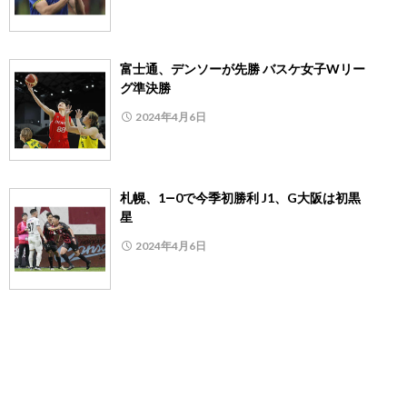
富士通、デンソーが先勝 バスケ女子Wリー
グ準決勝
2024年4月6日
札幌、1―0で今季初勝利 J1、G大阪は初黒
星
2024年4月6日