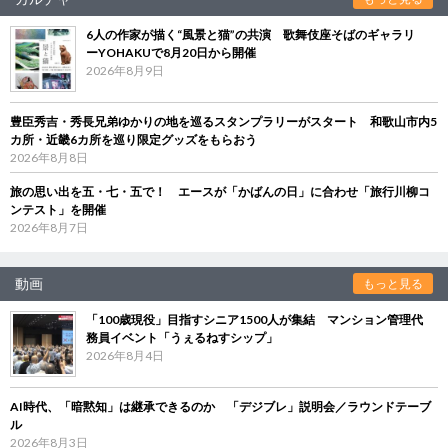
6人の作家が描く“風景と猫”の共演 歌舞伎座そばのギャラリ
ーYOHAKUで8月20日から開催
2026年8月9日
豊臣秀吉・秀長兄弟ゆかりの地を巡るスタンプラリーがスタート 和歌山市内5
カ所・近畿6カ所を巡り限定グッズをもらおう
2026年8月8日
旅の思い出を五・七・五で！ エースが「かばんの日」に合わせ「旅行川柳コ
ンテスト」を開催
2026年8月7日
動画
もっと見る
「100歳現役」目指すシニア1500人が集結 マンション管理代
務員イベント「うぇるねすシップ」
2026年8月4日
AI時代、「暗黙知」は継承できるのか 「デジブレ」説明会／ラウンドテーブ
ル
2026年8月3日