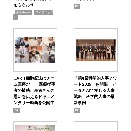
をもらおう
PR
,
,
カルチャー
ライフスタイ
ル
CAR T細胞療法はチー
「第4回科学的人事アワ
ム医療だ！ 医療従事
ード2025」を開催 デ
者の情熱、患者さんの
ータとAIで変わる人事
思いを伝えるドキュメ
戦略 科学的人事の最
ンタリー動画を公開中
新事例
PR
PR