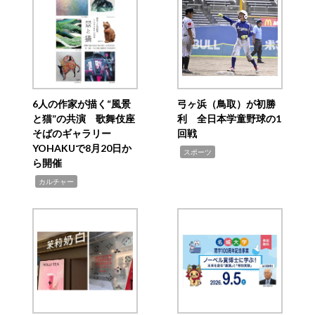
6人の作家が描く“風景
弓ヶ浜（鳥取）が初勝
と猫”の共演 歌舞伎座
利 全日本学童野球の1
そばのギャラリー
回戦
YOHAKUで8月20日か
,
スポーツ
ら開催
,
カルチャー