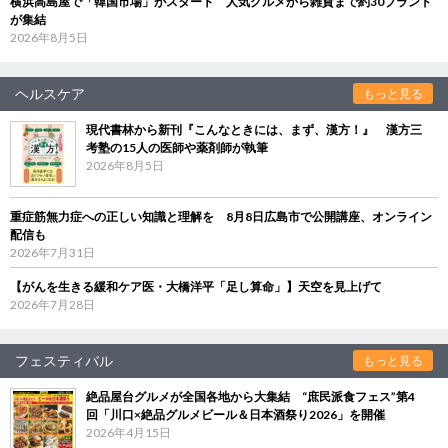
横浜高島屋で「韓国市場」がスタート 人気グルメから雑貨まで約30ブランド
が集結
2026年8月5日
ヘルスケア
もっと見る
現代書林から新刊『こんなときには、まず、漢方！』 漢方三
考塾の15人の医師や薬剤師が執筆
2026年8月5日
重症筋無力症への正しい知識と理解を 8月8日広島市で公開講座、オンライン
配信も
2026年7月31日
【がんを生きる緩和ケア医・大橋洋平「足し算命」】天空を見上げて
2026年7月28日
フェスティバル
もっと見る
絶品屋台グルメが全国各地から大集結 “庶民派食フェス”第4
回「川口×絶品グルメビール＆日本酒祭り2026」を開催
2026年4月15日