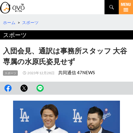
検
索
コ
ン
テ
ホーム
>
スポーツ
ン
スポーツ
ツ
へ
移
入団会見、通訳は事務所スタッフ 大谷
動
専属の水原氏姿見せず
共同通信 47NEWS
2023年12月28日
スポーツ