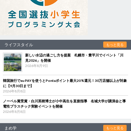
ライフスタイル
もっと見る
新しい水辺の過ごし方を提案 札幌市・豊平川でイベント「川
見2026」を開催
2026年8月9日
韓国旅行でau PAYを使うとPontaポイント最大20％還元！30万店舗以上が対象
に【9月30日まで】
2026年8月8日
ノーベル賞受賞・白川英樹博士が小中高生を直接指導 名城大学が講演会と導
電性プラスチック実験イベントを開催
2026年8月8日
まめ学
もっと見る