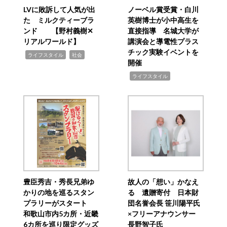
LVに敗訴して人気が出
ノーベル賞受賞・白川
た ミルクティーブラ
英樹博士が小中高生を
ンド 【野村義樹✕
直接指導 名城大学が
リアルワールド】
講演会と導電性プラス
チック実験イベントを
,
,
ライフスタイル
社会
開催
,
ライフスタイル
豊臣秀吉・秀長兄弟ゆ
故人の「想い」かなえ
かりの地を巡るスタン
る 遺贈寄付 日本財
プラリーがスタート
団名誉会長 笹川陽平氏
和歌山市内5カ所・近畿
×フリーアナウンサー
6カ所を巡り限定グッズ
長野智子氏