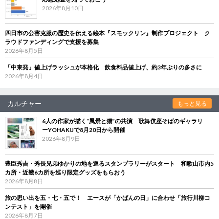
2026年8月10日
四日市の公害克服の歴史を伝える絵本『スモックリン』制作プロジェクト ク
ラウドファンディングで支援を募集
2026年8月5日
「中東発」値上げラッシュが本格化 飲食料品値上げ、約3年ぶりの多さに
2026年8月4日
カルチャー
もっと見る
6人の作家が描く“風景と猫”の共演 歌舞伎座そばのギャラリ
ーYOHAKUで8月20日から開催
2026年8月9日
豊臣秀吉・秀長兄弟ゆかりの地を巡るスタンプラリーがスタート 和歌山市内5
カ所・近畿6カ所を巡り限定グッズをもらおう
2026年8月8日
旅の思い出を五・七・五で！ エースが「かばんの日」に合わせ「旅行川柳コ
ンテスト」を開催
2026年8月7日