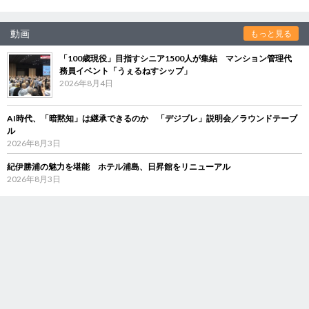
動画
もっと見る
「100歳現役」目指すシニア1500人が集結 マンション管理代
務員イベント「うぇるねすシップ」
2026年8月4日
AI時代、「暗黙知」は継承できるのか 「デジブレ」説明会／ラウンドテーブ
ル
2026年8月3日
紀伊勝浦の魅力を堪能 ホテル浦島、日昇館をリニューアル
2026年8月3日