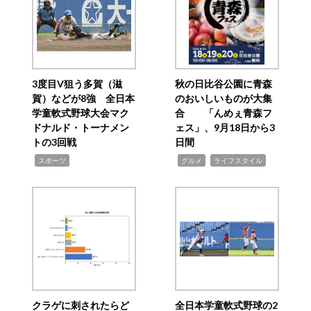
3度目V狙う多賀（滋
秋の日比谷公園に青森
賀）などが8強 全日本
のおいしいものが大集
学童軟式野球大会マク
合 「んめぇ青森フ
ドナルド・トーナメン
ェス」、9月18日から3
トの3回戦
日間
,
,
,
スポーツ
グルメ
ライフスタイル
クラゲに刺されたらど
全日本学童軟式野球の2