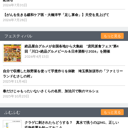
2026年7月31日
【がんを生きる緩和ケア医・大橋洋平「足し算命」】天空を見上げて
2026年7月28日
フェスティバル
もっと見る
絶品屋台グルメが全国各地から大集結 “庶民派食フェス”第4
回「川口×絶品グルメビール＆日本酒祭り2026」を開催
2026年4月15日
自分で収穫した秋野菜を使って芋煮作りを体験 埼玉県加須市の「ファミリー
ランドむさしの村」
2025年11月4日
春だけじゃもったいないさくらの名所、加治川で秋のマルシェ
2025年10月23日
ふむふむ
もっと見る
クラゲに刺されたらどうする？ 真水で洗うのはNG、正しい
応急処置を知っておこう