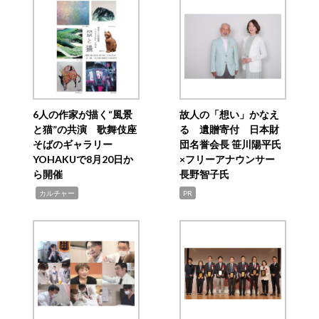
6人の作家が描く“風景
故人の「想い」かなえ
と猫”の共演 歌舞伎座
る 遺贈寄付 日本財
そばのギャラリー
団名誉会長 笹川陽平氏
YOHAKUで8月20日か
×フリーアナウンサー
ら開催
長野智子氏
,
カルチャー
PR