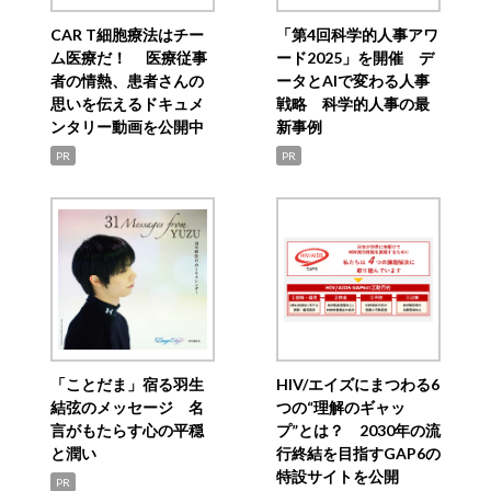
CAR T細胞療法はチー
「第4回科学的人事アワ
ム医療だ！ 医療従事
ード2025」を開催 デ
者の情熱、患者さんの
ータとAIで変わる人事
思いを伝えるドキュメ
戦略 科学的人事の最
ンタリー動画を公開中
新事例
PR
PR
「ことだま」宿る羽生
HIV/エイズにまつわる6
結弦のメッセージ 名
つの“理解のギャッ
言がもたらす心の平穏
プ”とは？ 2030年の流
と潤い
行終結を目指すGAP6の
特設サイトを公開
PR