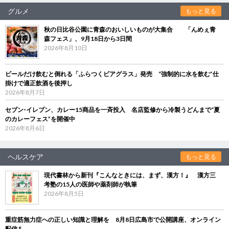
グルメ
もっと見る
秋の日比谷公園に青森のおいしいものが大集合 「んめぇ青
森フェス」、9月18日から3日間
2026年8月10日
ビールだけ飲むと倒れる「ふらつくビアグラス」発売 “強制的に水を飲む”仕
掛けで適正飲酒を後押し
2026年8月7日
セブン‐イレブン、カレー15商品を一斉投入 名店監修から冷製うどんまで“夏
のカレーフェス”を開催中
2026年8月6日
ヘルスケア
もっと見る
現代書林から新刊『こんなときには、まず、漢方！』 漢方三
考塾の15人の医師や薬剤師が執筆
2026年8月5日
重症筋無力症への正しい知識と理解を 8月8日広島市で公開講座、オンライン
配信も