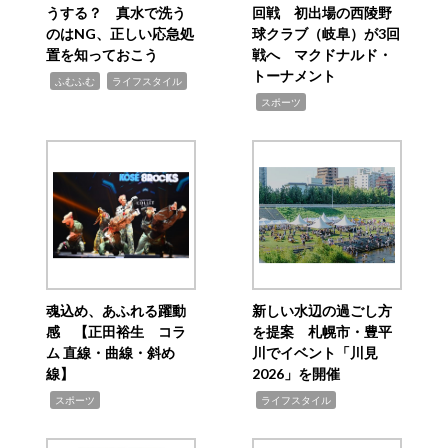
うする？ 真水で洗う
回戦 初出場の西陵野
のはNG、正しい応急処
球クラブ（岐阜）が3回
置を知っておこう
戦へ マクドナルド・
トーナメント
,
,
ふむふむ
ライフスタイル
,
スポーツ
魂込め、あふれる躍動
新しい水辺の過ごし方
感 【正田裕生 コラ
を提案 札幌市・豊平
ム 直線・曲線・斜め
川でイベント「川見
線】
2026」を開催
,
,
スポーツ
ライフスタイル