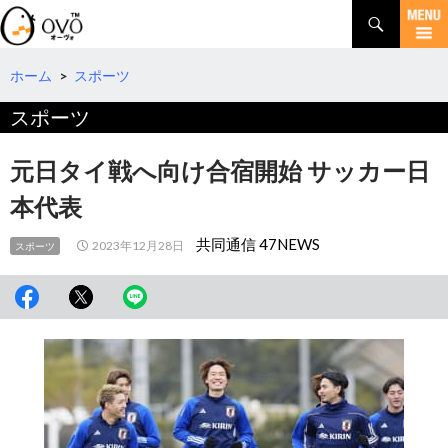
検
索
コ
ン
テ
ホーム
>
スポーツ
ン
スポーツ
ツ
へ
移
元日タイ戦へ向け合宿開始 サッカー日
動
本代表
共同通信 47NEWS
2023年12月28日
スポーツ