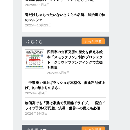
2025年11月4日
春だけじゃもったいないさくらの名所、加治川で秋
のマルシェ
2025年10月23日
ふむふむ
もっと見る
四日市の公害克服の歴史を伝える絵
本『スモックリン』制作プロジェク
ト クラウドファンディングで支援
を募集
2026年8月5日
「中東発」値上げラッシュが本格化 飲食料品値上
げ、約3年ぶりの多さに
2026年8月4日
物価高でも「夏は家族で長距離ドライブ」 宿泊ド
ライブ予算4万円超、渋滞・猛暑への備えも必須
2026年8月3日
カルチャー
もっと見る