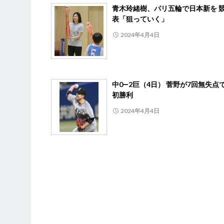
青木玲緒樹、パリ五輪で日本新を 
表「狙っていく」
2024年4月4日
中0―2巨（4日） 菅野が7回無失点
初勝利
2024年4月4日