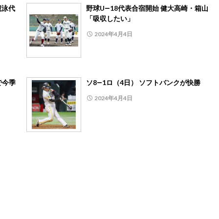
競泳代
野球U―18代表合宿開始 健大高崎・箱山
「吸収したい」
2024年4月4日
で今季
ソ8―1ロ（4日） ソフトバンクが快勝
2024年4月4日