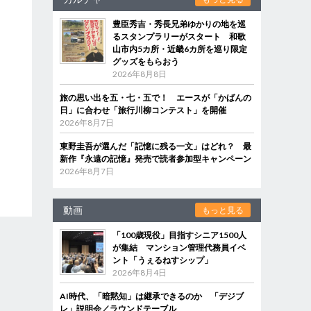
豊臣秀吉・秀長兄弟ゆかりの地を巡
るスタンプラリーがスタート 和歌
山市内5カ所・近畿6カ所を巡り限定
グッズをもらおう
2026年8月8日
旅の思い出を五・七・五で！ エースが「かばんの
日」に合わせ「旅行川柳コンテスト」を開催
2026年8月7日
東野圭吾が選んだ「記憶に残る一文」はどれ？ 最
新作『永遠の記憶』発売で読者参加型キャンペーン
2026年8月7日
動画
もっと見る
「100歳現役」目指すシニア1500人
が集結 マンション管理代務員イベ
ント「うぇるねすシップ」
2026年8月4日
AI時代、「暗黙知」は継承できるのか 「デジブ
レ」説明会／ラウンドテーブル