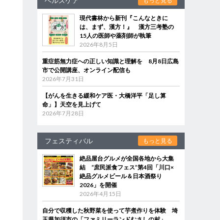
ヘルスケア
もっと見る
現代書林から新刊『こんなときに
は、まず、漢方！』 漢方三考塾の
15人の医師や薬剤師が執筆
2026年8月5日
重症筋無力症への正しい知識と理解を 8月8日広島
市で公開講座、オンライン配信も
2026年7月31日
【がんを生きる緩和ケア医・大橋洋平「足し算
命」】天空を見上げて
2026年7月28日
フェスティバル
もっと見る
絶品屋台グルメが全国各地から大集
結 “庶民派食フェス”第4回「川口×
絶品グルメビール＆日本酒祭り
2026」を開催
2026年4月15日
自分で収穫した秋野菜を使って芋煮作りを体験 埼
玉県加須市の「ファミリーランドむさしの村」