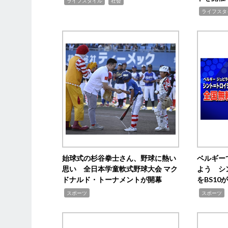
,
,
ライフスタイル
社会
,
ライフスタ
始球式の杉谷拳士さん、野球に熱い
ベルギー
思い 全日本学童軟式野球大会 マク
よう シ
ドナルド・トーナメントが開幕
をBS1
,
,
スポーツ
スポーツ