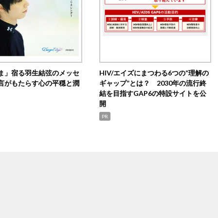
ま」宿る羽生結弦のメッセ
HIV/エイズにまつわる6つの“理解の
言がもたらす心の平穏と潤
ギャップ”とは？ 2030年の流行終
結を目指すGAP6の特設サイトを公
開
PR