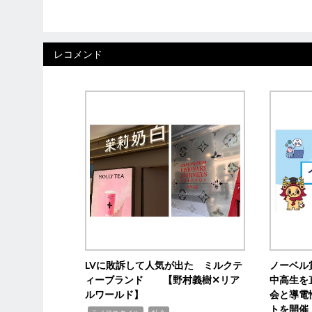
レコメンド
LVに敗訴して人気が出た ミルクテ
ノーベル
ィーブランド 【野村義樹✕リア
中高生を
ルワールド】
会と導電
トを開催