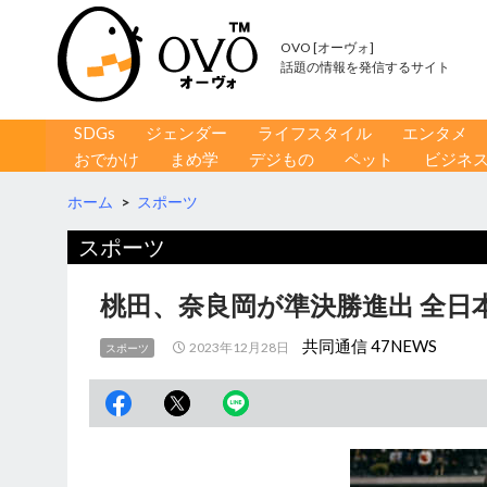
OVO [オーヴォ]
話題の情報を発信するサイト
コンテンツへ移動
検
SDGs
ジェンダー
ライフスタイル
エンタメ
索
おでかけ
まめ学
デジもの
ペット
ビジネ
ホーム
>
スポーツ
スポーツ
桃田、奈良岡が準決勝進出 全日
共同通信 47NEWS
2023年12月28日
スポーツ