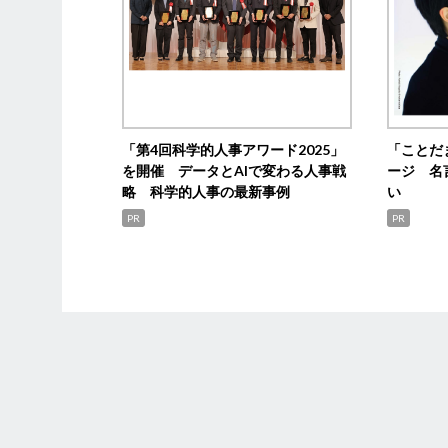
「第4回科学的人事アワード2025」
「ことだ
を開催 データとAIで変わる人事戦
ージ 名
略 科学的人事の最新事例
い
PR
PR