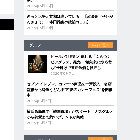
南】
2026年6月18日
きっと大平元首相は泣いている 【政眼鏡（せいが
んきょう）－本田雅俊の政治コラム】
2026年6月10日
グルメ
もっと見る
ビールだけ飲むと倒れる「ふらつく
ビアグラス」発売 “強制的に水を飲
む”仕掛けで適正飲酒を後押し
2026年8月7日
セブン‐イレブン、カレー15商品を一斉投入 名店
監修から冷製うどんまで“夏のカレーフェス”を開催
中
2026年8月6日
横浜高島屋で「韓国市場」がスタート 人気グルメ
から雑貨まで約30ブランドが集結
2026年8月5日