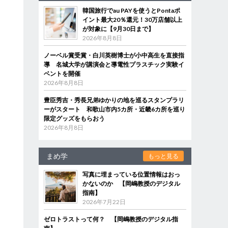
韓国旅行でau PAYを使うとPontaポ
イント最大20％還元！30万店舗以上
が対象に【9月30日まで】
2026年8月8日
ノーベル賞受賞・白川英樹博士が小中高生を直接指
導 名城大学が講演会と導電性プラスチック実験イ
ベントを開催
2026年8月8日
豊臣秀吉・秀長兄弟ゆかりの地を巡るスタンプラリ
ーがスタート 和歌山市内5カ所・近畿6カ所を巡り
限定グッズをもらおう
2026年8月8日
まめ学
もっと見る
写真に埋まっている位置情報はおっ
かないのか 【岡嶋教授のデジタル
指南】
2026年7月22日
ゼロトラストって何？ 【岡嶋教授のデジタル指