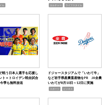
,
,
イル
カルチャー
ライフスタイル
で戦う日本人選手を応援し
ドジャースタジアムで「いわて牛」
ント＝トロイデン戦全試合
など岩手県産農畜産物をPR JA全農
0が今季も無料放送
いわてが8月10日～12日に実施
,
,
スポーツ
ビジネス