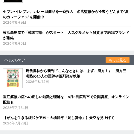
セブン‐イレブン、カレー15商品を一斉投入 名店監修から冷製うどんまで“夏
のカレーフェス”を開催中
2026年8月6日
横浜高島屋で「韓国市場」がスタート 人気グルメから雑貨まで約30ブランド
が集結
2026年8月5日
ヘルスケア
もっと見る
現代書林から新刊『こんなときには、まず、漢方！』 漢方三
考塾の15人の医師や薬剤師が執筆
2026年8月5日
重症筋無力症への正しい知識と理解を 8月8日広島市で公開講座、オンライン
配信も
2026年7月31日
【がんを生きる緩和ケア医・大橋洋平「足し算命」】天空を見上げて
2026年7月28日