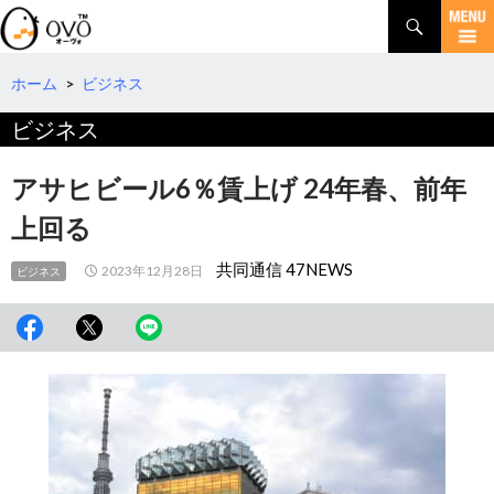
検
索
コ
ン
テ
ホーム
>
ビジネス
ン
ビジネス
ツ
へ
移
アサヒビール6％賃上げ 24年春、前年
動
上回る
共同通信 47NEWS
2023年12月28日
ビジネス