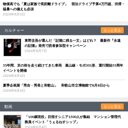
物価高でも「夏は家族で長距離ドライブ」 宿泊ドライブ予算4万円超、渋滞・
猛暑への備えも必須
2026年8月3日
カルチャー
もっと見る
東野圭吾が選んだ「記憶に残る一文」はどれ？ 最新作『永遠
の記憶』発売で読者参加型キャンペーン
2026年8月7日
55年間、京の街を走り続けてきた車両 嵐山線・モボ301形、運行開始55周年
イベントを開催
2026年8月6日
夏季企画展「秀吉・秀長と和歌山」 和歌山市立博物館で8月8日から
2026年8月6日
動画
もっと見る
「100歳現役」目指すシニア1500人が集結 マンション管理代
務員イベント「うぇるねすシップ」
2026年8月4日