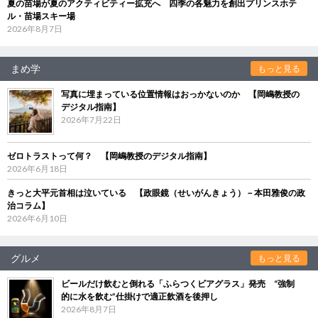
夏の苗場が夏のアクティビティー拡充へ 四季の各魅力を創出プリンスホテ
ル・苗場スキー場
2026年8月7日
まめ学
もっと見る
写真に埋まっている位置情報はおっかないのか 【岡嶋教授の
デジタル指南】
2026年7月22日
ゼロトラストって何？ 【岡嶋教授のデジタル指南】
2026年6月18日
きっと大平元首相は泣いている 【政眼鏡（せいがんきょう）－本田雅俊の政
治コラム】
2026年6月10日
グルメ
もっと見る
ビールだけ飲むと倒れる「ふらつくビアグラス」発売 “強制
的に水を飲む”仕掛けで適正飲酒を後押し
2026年8月7日