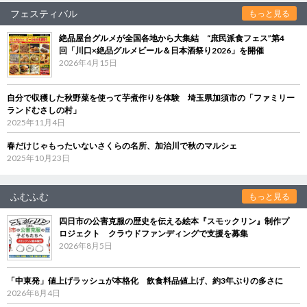
フェスティバル
もっと見る
絶品屋台グルメが全国各地から大集結 “庶民派食フェス”第4
回「川口×絶品グルメビール＆日本酒祭り2026」を開催
2026年4月15日
自分で収穫した秋野菜を使って芋煮作りを体験 埼玉県加須市の「ファミリー
ランドむさしの村」
2025年11月4日
春だけじゃもったいないさくらの名所、加治川で秋のマルシェ
2025年10月23日
ふむふむ
もっと見る
四日市の公害克服の歴史を伝える絵本『スモックリン』制作プ
ロジェクト クラウドファンディングで支援を募集
2026年8月5日
「中東発」値上げラッシュが本格化 飲食料品値上げ、約3年ぶりの多さに
2026年8月4日