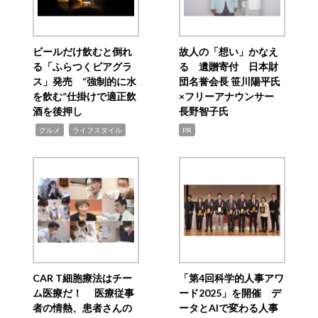
ビールだけ飲むと倒れ
故人の「想い」かなえ
る「ふらつくビアグラ
る 遺贈寄付 日本財
ス」発売 “強制的に水
団名誉会長 笹川陽平氏
を飲む”仕掛けで適正飲
×フリーアナウンサー
酒を後押し
長野智子氏
,
,
グルメ
ライフスタイル
PR
CAR T細胞療法はチー
「第4回科学的人事アワ
ム医療だ！ 医療従事
ード2025」を開催 デ
者の情熱、患者さんの
ータとAIで変わる人事