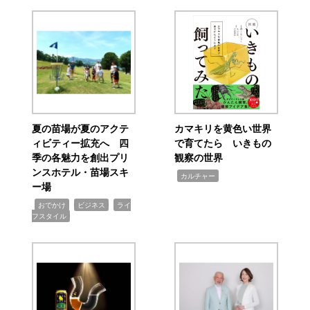
夏の苗場が夏のアクテ
カマキリを黄色い世界
ィビティー拡充へ 四
で育てたら いきもの
季の各魅力を創出プリ
観察の世界
ンスホテル・苗場スキ
,
カルチャー
ー場
,
,
,
おでかけ
ビジネス
ライ
フスタイル