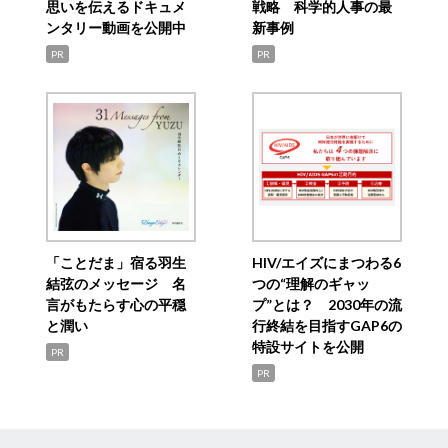
思いを伝えるドキュメ
戦略 科学的人事の最
ンタリー動画を公開中
新事例
PR
PR
「ことだま」宿る羽生
HIV/エイズにまつわる6
結弦のメッセージ 名
つの“理解のギャッ
言がもたらす心の平穏
プ”とは？ 2030年の流
と潤い
行終結を目指すGAP6の
特設サイトを公開
PR
PR