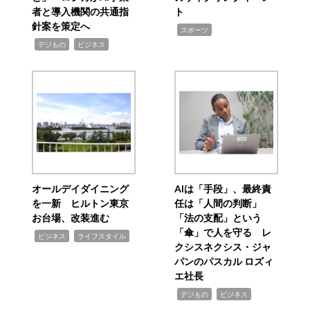
者と導入機関の共通指
ト
針案を策定へ
,
スポーツ
,
,
デジもの
ビジネス
オールデイダイニング
AIは「手段」、最終責
を一新 ヒルトン東京
任は「人間の判断」
お台場、改装進む
「法の支配」という
「傘」で人を守る レ
,
,
ビジネス
ライフスタイル
クシスネクシス・ジャ
パンのパスカル ロズィ
エ社長
,
,
デジもの
ビジネス