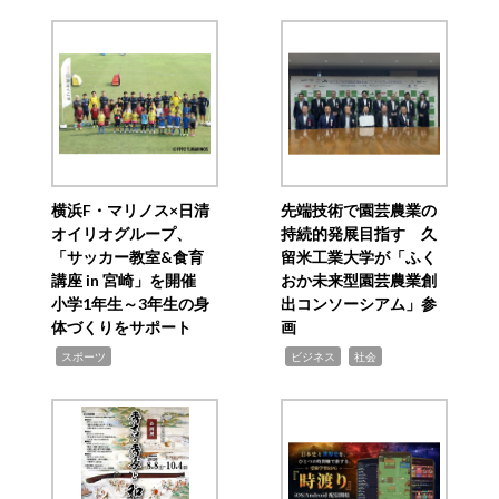
横浜F・マリノス×日清
先端技術で園芸農業の
オイリオグループ、
持続的発展目指す 久
「サッカー教室&食育
留米工業大学が「ふく
講座 in 宮崎」を開催
おか未来型園芸農業創
小学1年生～3年生の身
出コンソーシアム」参
体づくりをサポート
画
,
,
,
スポーツ
ビジネス
社会