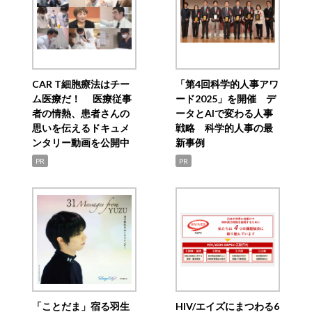
CAR T細胞療法はチー
「第4回科学的人事アワ
ム医療だ！ 医療従事
ード2025」を開催 デ
者の情熱、患者さんの
ータとAIで変わる人事
思いを伝えるドキュメ
戦略 科学的人事の最
ンタリー動画を公開中
新事例
PR
PR
「ことだま」宿る羽生
HIV/エイズにまつわる6