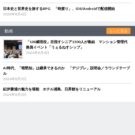
日本史と世界史を旅するRPG 「時渡り」、iOS/Androidで配信開始
2026年8月6日
動画
もっと見る
「100歳現役」目指すシニア1500人が集結 マンション管理代
務員イベント「うぇるねすシップ」
2026年8月4日
AI時代、「暗黙知」は継承できるのか 「デジブレ」説明会／ラウンドテーブ
ル
2026年8月3日
紀伊勝浦の魅力を堪能 ホテル浦島、日昇館をリニューアル
2026年8月3日