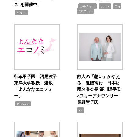
ス”を開催中
,
,
,
カルチャー
グルメ
ライ
フスタイル
,
グルメ
行革甲子園 沼尾波子
故人の「想い」かなえ
東洋大学教授 連載
る 遺贈寄付 日本財
「よんななエコノミ
団名誉会長 笹川陽平氏
ー」
×フリーアナウンサー
長野智子氏
,
ビジネス
PR