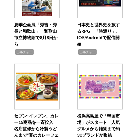
夏季企画展「秀吉・秀
日本史と世界史を旅す
長と和歌山」 和歌山
るRPG 「時渡り」、
市立博物館で8月8日か
iOS/Androidで配信開
ら
始
,
,
カルチャー
カルチャー
セブン‐イレブン、カレ
横浜高島屋で「韓国市
ー15商品を一斉投入
場」がスタート 人気
名店監修から冷製うど
グルメから雑貨まで約
んまで“夏のカレーフェ
30ブランドが集結