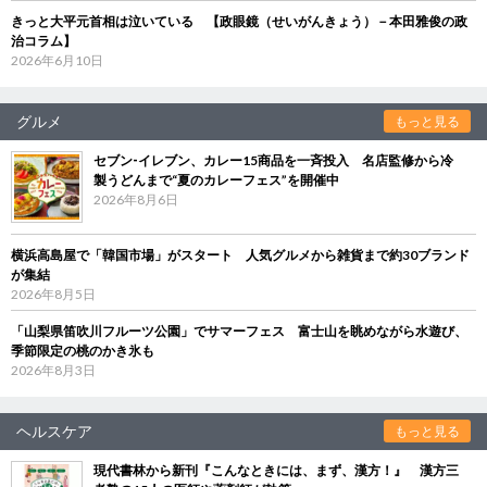
きっと大平元首相は泣いている 【政眼鏡（せいがんきょう）－本田雅俊の政
治コラム】
2026年6月10日
グルメ
もっと見る
セブン‐イレブン、カレー15商品を一斉投入 名店監修から冷
製うどんまで“夏のカレーフェス”を開催中
2026年8月6日
横浜高島屋で「韓国市場」がスタート 人気グルメから雑貨まで約30ブランド
が集結
2026年8月5日
「山梨県笛吹川フルーツ公園」でサマーフェス 富士山を眺めながら水遊び、
季節限定の桃のかき氷も
2026年8月3日
ヘルスケア
もっと見る
現代書林から新刊『こんなときには、まず、漢方！』 漢方三