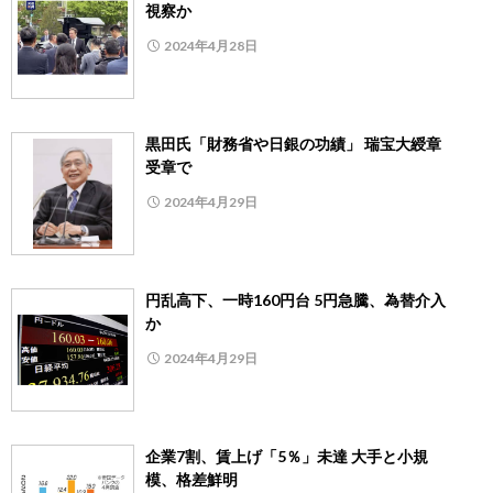
視察か
2024年4月28日
黒田氏「財務省や日銀の功績」 瑞宝大綬章
受章で
2024年4月29日
円乱高下、一時160円台 5円急騰、為替介入
か
2024年4月29日
企業7割、賃上げ「5％」未達 大手と小規
模、格差鮮明