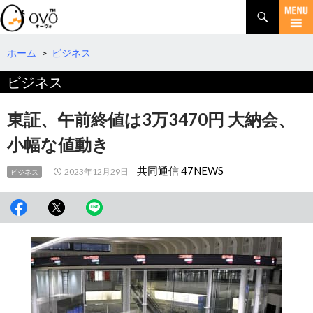
検
索
コ
ン
テ
ホーム
>
ビジネス
ン
ビジネス
ツ
へ
移
東証、午前終値は3万3470円 大納会、
動
小幅な値動き
共同通信 47NEWS
2023年12月29日
ビジネス