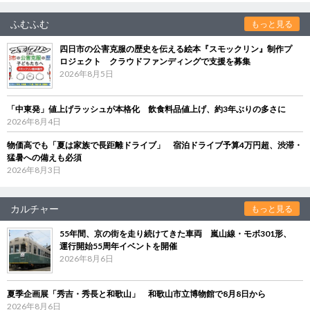
ふむふむ
もっと見る
四日市の公害克服の歴史を伝える絵本『スモックリン』制作プ
ロジェクト クラウドファンディングで支援を募集
2026年8月5日
「中東発」値上げラッシュが本格化 飲食料品値上げ、約3年ぶりの多さに
2026年8月4日
物価高でも「夏は家族で長距離ドライブ」 宿泊ドライブ予算4万円超、渋滞・
猛暑への備えも必須
2026年8月3日
カルチャー
もっと見る
55年間、京の街を走り続けてきた車両 嵐山線・モボ301形、
運行開始55周年イベントを開催
2026年8月6日
夏季企画展「秀吉・秀長と和歌山」 和歌山市立博物館で8月8日から
2026年8月6日