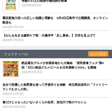
考塾の15人の医師や薬剤師が執筆
2026年8月5日
重症筋無力症への正しい知識と理解を 8月8日広島市で公開講座、オンライン
配信も
2026年7月31日
【がんを生きる緩和ケア医・大橋洋平「足し算命」】天空を見上げて
2026年7月28日
フェスティバル
もっと見る
絶品屋台グルメが全国各地から大集結 “庶民派食フェス”第4
回「川口×絶品グルメビール＆日本酒祭り2026」を開催
2026年4月15日
自分で収穫した秋野菜を使って芋煮作りを体験 埼玉県加須市の「ファミリー
ランドむさしの村」
2025年11月4日
春だけじゃもったいないさくらの名所、加治川で秋のマルシェ
2025年10月23日