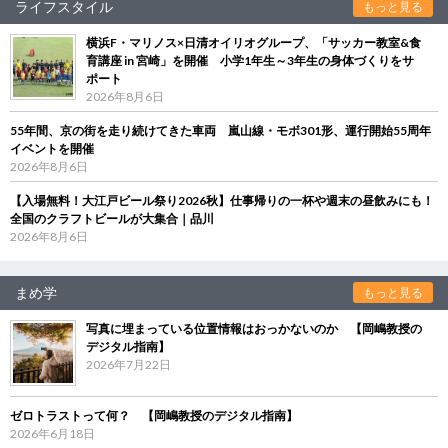
ライフスタイル
もっと見る
横浜F・マリノス×日清オイリオグループ、「サッカー教室&食
育講座 in 宮崎」を開催 小学1年生～3年生の身体づくりをサ
ポート
2026年8月6日
55年間、京の街を走り続けてきた車両 嵐山線・モボ301形、運行開始55周年
イベントを開催
2026年8月6日
【入場無料！大江戸ビール祭り2026秋】仕事帰りの一杯や週末の昼飲みにも！
全国のクラフトビールが大集合｜品川
2026年8月6日
まめ学
もっと見る
写真に埋まっている位置情報はおっかないのか 【岡嶋教授の
デジタル指南】
2026年7月22日
ゼロトラストって何？ 【岡嶋教授のデジタル指南】
2026年6月18日