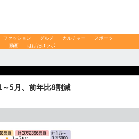
ファッション
グルメ
カルチャー
スポーツ
ス
動画
はばたけラボ
1～5月、前年比8割減