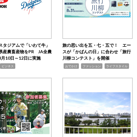
スタジアムで「いわて牛」
旅の思い出を五・七・五で！ エー
県産農畜産物をPR JA全農
スが「かばんの日」に合わせ「旅行
月10日～12日に実施
川柳コンテスト」を開催
,
,
,
ビジネス
おでかけ
ファッション
ライフスタイル