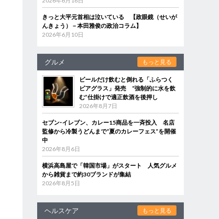
2026年6月18日
きっと大平元首相は泣いている 【政眼鏡（せいが
んきょう）－本田雅俊の政治コラム】
2026年6月10日
グルメ
もっと見る
ビールだけ飲むと倒れる「ふらつく
ビアグラス」発売 “強制的に水を飲
む”仕掛けで適正飲酒を後押し
2026年8月7日
セブン‐イレブン、カレー15商品を一斉投入 名店
監修から冷製うどんまで“夏のカレーフェス”を開催
中
2026年8月6日
横浜高島屋で「韓国市場」がスタート 人気グルメ
から雑貨まで約30ブランドが集結
2026年8月5日
ヘルスケア
もっと見る