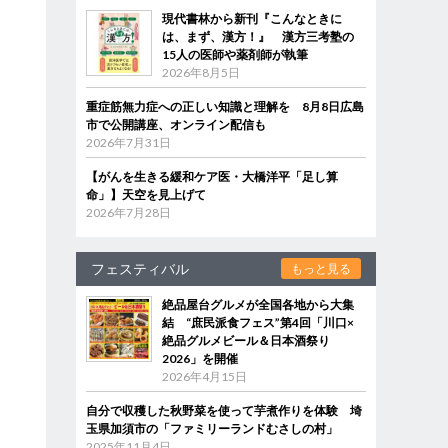
現代書林から新刊『こんなときに
は、まず、漢方！』 漢方三考塾の
15人の医師や薬剤師が執筆
2026年8月5日
重症筋無力症への正しい知識と理解を 8月8日広島
市で公開講座、オンライン配信も
2026年7月31日
【がんを生きる緩和ケア医・大橋洋平「足し算
命」】天空を見上げて
2026年7月28日
フェスティバル
もっと見る
絶品屋台グルメが全国各地から大集
結 “庶民派食フェス”第4回「川口×
絶品グルメビール＆日本酒祭り
2026」を開催
2026年4月15日
自分で収穫した秋野菜を使って芋煮作りを体験 埼
玉県加須市の「ファミリーランドむさしの村」
2025年11月4日