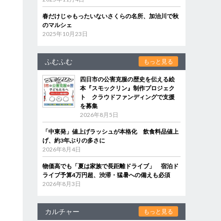
春だけじゃもったいないさくらの名所、加治川で秋
のマルシェ
2025年10月23日
ふむふむ
もっと見る
四日市の公害克服の歴史を伝える絵
本『スモックリン』制作プロジェク
ト クラウドファンディングで支援
を募集
2026年8月5日
「中東発」値上げラッシュが本格化 飲食料品値上
げ、約3年ぶりの多さに
2026年8月4日
物価高でも「夏は家族で長距離ドライブ」 宿泊ド
ライブ予算4万円超、渋滞・猛暑への備えも必須
2026年8月3日
カルチャー
もっと見る