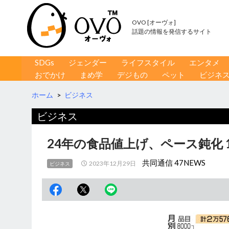
OVO [オーヴォ]
話題の情報を発信するサイト
コンテンツへ移動
検
SDGs
ジェンダー
ライフスタイル
エンタメ
索
おでかけ
まめ学
デジもの
ペット
ビジネ
ホーム
>
ビジネス
ビジネス
24年の食品値上げ、ペース鈍化 
共同通信 47NEWS
2023年12月29日
ビジネス