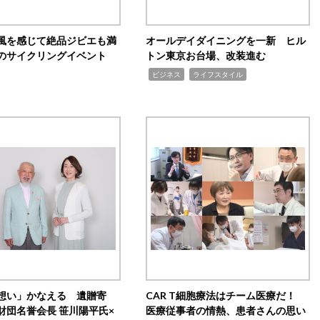
風を感じて絶品ジビエも満
オールデイダイニングを一新 ヒル
のサイクリングイベント
トン東京お台場、改装進む
,
,
ビジネス
ライフスタイル
想い」かなえる 遺贈寄
CAR T細胞療法はチーム医療だ！
財団名誉会長 笹川陽平氏×
医療従事者の情熱、患者さんの思い