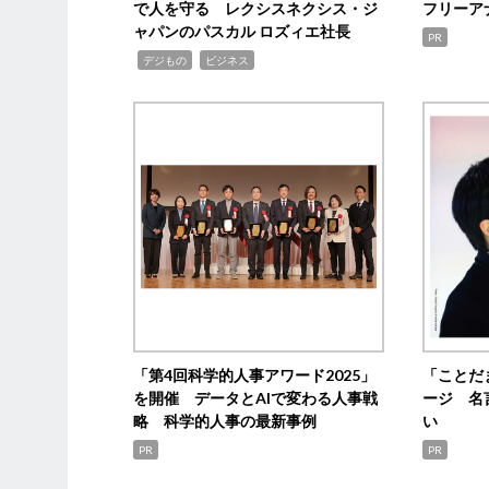
で人を守る レクシスネクシス・ジ
フリーア
ャパンのパスカル ロズィエ社長
PR
,
,
デジもの
ビジネス
「第4回科学的人事アワード2025」
「ことだ
を開催 データとAIで変わる人事戦
ージ 名
略 科学的人事の最新事例
い
PR
PR