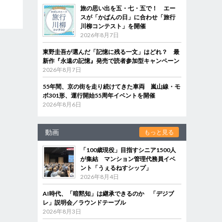
旅の思い出を五・七・五で！ エー
スが「かばんの日」に合わせ「旅行
川柳コンテスト」を開催
2026年8月7日
東野圭吾が選んだ「記憶に残る一文」はどれ？ 最
新作『永遠の記憶』発売で読者参加型キャンペーン
2026年8月7日
55年間、京の街を走り続けてきた車両 嵐山線・モ
ボ301形、運行開始55周年イベントを開催
2026年8月6日
動画
もっと見る
「100歳現役」目指すシニア1500人
が集結 マンション管理代務員イベ
ント「うぇるねすシップ」
2026年8月4日
AI時代、「暗黙知」は継承できるのか 「デジブ
レ」説明会／ラウンドテーブル
2026年8月3日