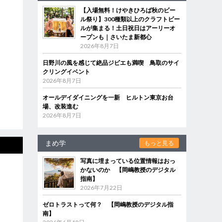
【入場無料！けやきひろば秋のビー
ル祭り】300種類以上のクラフトビー
ルが集まる！土日祝日はアーリーオ
ープンも｜さいたま新都心
2026年8月7日
日野川の風を感じて絶品ジビエも満喫 鳥取のサイ
クリングイベント
2026年8月7日
オールデイダイニングを一新 ヒルトン東京お台
場、改装進む
2026年8月7日
まめ学
もっと見る
写真に埋まっている位置情報はおっ
かないのか 【岡嶋教授のデジタル
指南】
2026年7月22日
ゼロトラストって何？ 【岡嶋教授のデジタル指
南】