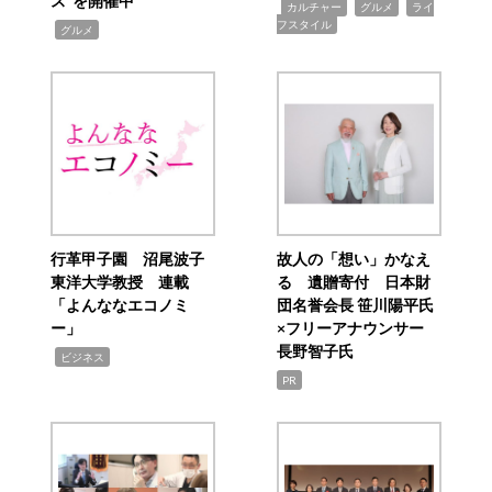
ス”を開催中
,
,
,
カルチャー
グルメ
ライ
フスタイル
,
グルメ
行革甲子園 沼尾波子
故人の「想い」かなえ
東洋大学教授 連載
る 遺贈寄付 日本財
「よんななエコノミ
団名誉会長 笹川陽平氏
ー」
×フリーアナウンサー
長野智子氏
,
ビジネス
PR