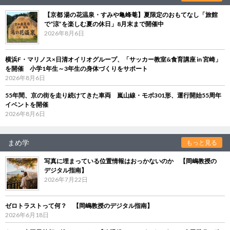
【京都 湯の花温泉・すみや亀峰菴】夏限定のおもてなし「旅館
で“涼”を楽しむ夏の休日」8月末まで開催中
2026年8月6日
横浜F・マリノス×日清オイリオグループ、「サッカー教室&食育講座 in 宮崎」
を開催 小学1年生～3年生の身体づくりをサポート
2026年8月6日
55年間、京の街を走り続けてきた車両 嵐山線・モボ301形、運行開始55周年
イベントを開催
2026年8月6日
まめ学
もっと見る
写真に埋まっている位置情報はおっかないのか 【岡嶋教授の
デジタル指南】
2026年7月22日
ゼロトラストって何？ 【岡嶋教授のデジタル指南】
2026年6月18日