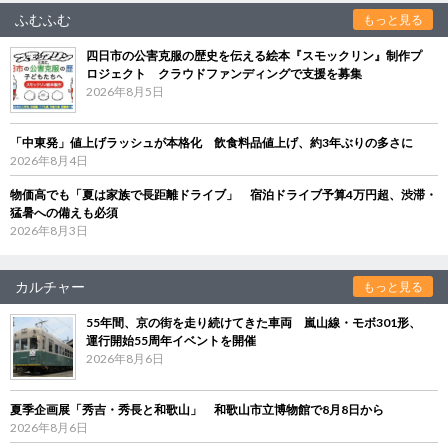
ふむふむ
もっと見る
四日市の公害克服の歴史を伝える絵本『スモックリン』制作プ
ロジェクト クラウドファンディングで支援を募集
2026年8月5日
「中東発」値上げラッシュが本格化 飲食料品値上げ、約3年ぶりの多さに
2026年8月4日
物価高でも「夏は家族で長距離ドライブ」 宿泊ドライブ予算4万円超、渋滞・
猛暑への備えも必須
2026年8月3日
カルチャー
もっと見る
55年間、京の街を走り続けてきた車両 嵐山線・モボ301形、
運行開始55周年イベントを開催
2026年8月6日
夏季企画展「秀吉・秀長と和歌山」 和歌山市立博物館で8月8日から
2026年8月6日