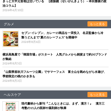
きっと大平元首相は泣いている 【政眼鏡（せいがんきょう）－本田雅俊の政
治コラム】
2026年6月10日
グルメ
もっと見る
セブン‐イレブン、カレー15商品を一斉投入 名店監修から冷
製うどんまで“夏のカレーフェス”を開催中
2026年8月6日
横浜高島屋で「韓国市場」がスタート 人気グルメから雑貨まで約30ブランド
が集結
2026年8月5日
「山梨県笛吹川フルーツ公園」でサマーフェス 富士山を眺めながら水遊び、
季節限定の桃のかき氷も
2026年8月3日
ヘルスケア
もっと見る
現代書林から新刊『こんなときには、まず、漢方！』 漢方三
考塾の15人の医師や薬剤師が執筆