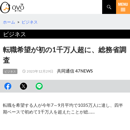
検
索
コ
ン
テ
ホーム
>
ビジネス
ン
ビジネス
ツ
へ
移
転職希望が初の1千万人超に、総務省調
動
査
共同通信 47NEWS
2023年12月29日
ビジネス
転職を希望する人が今年7～9月平均で1035万人に達し、四半
期ベースで初めて1千万人を超えたことが総……