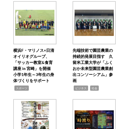
横浜F・マリノス×日清
先端技術で園芸農業の
オイリオグループ、
持続的発展目指す 久
「サッカー教室&食育
留米工業大学が「ふく
講座 in 宮崎」を開催
おか未来型園芸農業創
小学1年生～3年生の身
出コンソーシアム」参
体づくりをサポート
画
,
,
,
スポーツ
ビジネス
社会