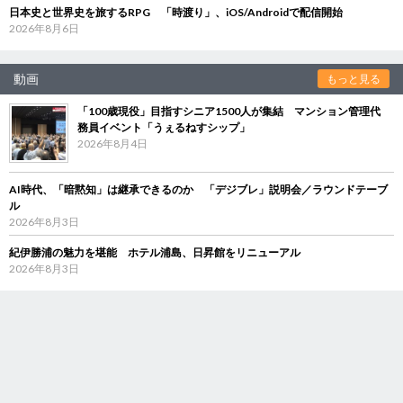
日本史と世界史を旅するRPG 「時渡り」、iOS/Androidで配信開始
2026年8月6日
動画
もっと見る
「100歳現役」目指すシニア1500人が集結 マンション管理代
務員イベント「うぇるねすシップ」
2026年8月4日
AI時代、「暗黙知」は継承できるのか 「デジブレ」説明会／ラウンドテーブ
ル
2026年8月3日
紀伊勝浦の魅力を堪能 ホテル浦島、日昇館をリニューアル
2026年8月3日