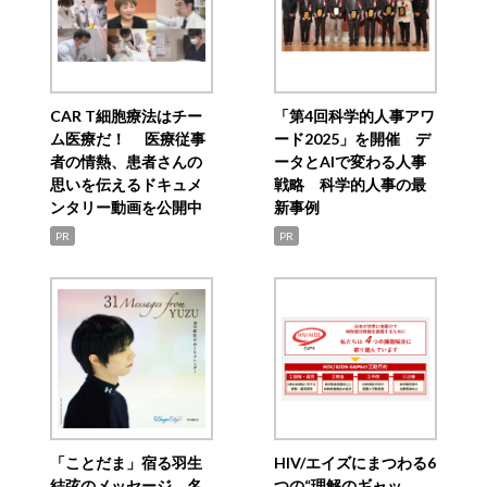
CAR T細胞療法はチー
「第4回科学的人事アワ
ム医療だ！ 医療従事
ード2025」を開催 デ
者の情熱、患者さんの
ータとAIで変わる人事
思いを伝えるドキュメ
戦略 科学的人事の最
ンタリー動画を公開中
新事例
PR
PR
「ことだま」宿る羽生
HIV/エイズにまつわる6
結弦のメッセージ 名
つの“理解のギャッ