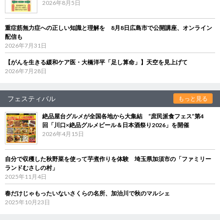
2026年8月5日
重症筋無力症への正しい知識と理解を 8月8日広島市で公開講座、オンライン
配信も
2026年7月31日
【がんを生きる緩和ケア医・大橋洋平「足し算命」】天空を見上げて
2026年7月28日
フェスティバル
もっと見る
絶品屋台グルメが全国各地から大集結 “庶民派食フェス”第4
回「川口×絶品グルメビール＆日本酒祭り2026」を開催
2026年4月15日
自分で収穫した秋野菜を使って芋煮作りを体験 埼玉県加須市の「ファミリー
ランドむさしの村」
2025年11月4日
春だけじゃもったいないさくらの名所、加治川で秋のマルシェ
2025年10月23日