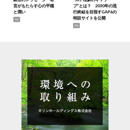
言がもたらす心の平穏
プ”とは？ 2030年の流
と潤い
行終結を目指すGAP6の
特設サイトを公開
PR
PR