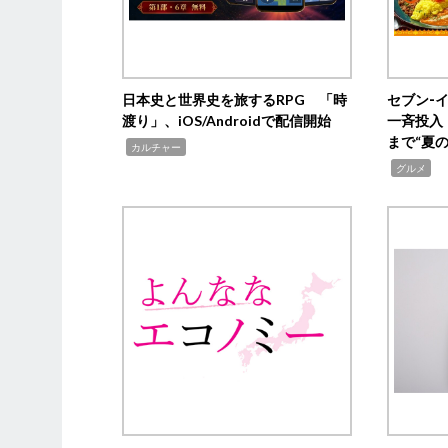
日本史と世界史を旅するRPG 「時
セブン‐
渡り」、iOS/Androidで配信開始
一斉投入
まで“夏
,
カルチャー
,
グルメ