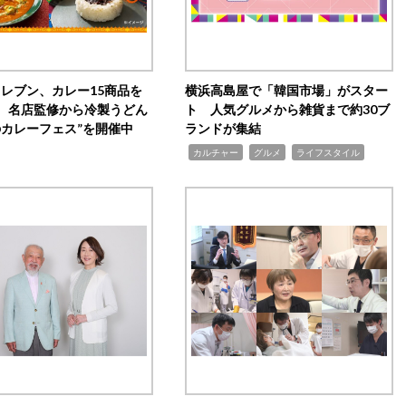
イレブン、カレー15商品を
横浜高島屋で「韓国市場」がスター
 名店監修から冷製うどん
ト 人気グルメから雑貨まで約30ブ
のカレーフェス”を開催中
ランドが集結
,
,
,
カルチャー
グルメ
ライフスタイル