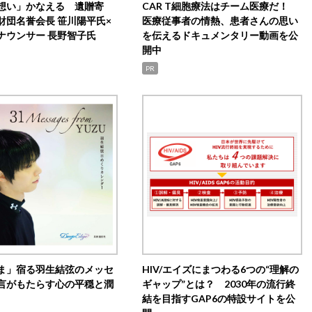
想い」かなえる 遺贈寄
CAR T細胞療法はチーム医療だ！
財団名誉会長 笹川陽平氏×
医療従事者の情熱、患者さんの思い
ナウンサー 長野智子氏
を伝えるドキュメンタリー動画を公
開中
PR
ま」宿る羽生結弦のメッセ
HIV/エイズにまつわる6つの“理解の
言がもたらす心の平穏と潤
ギャップ”とは？ 2030年の流行終
結を目指すGAP6の特設サイトを公