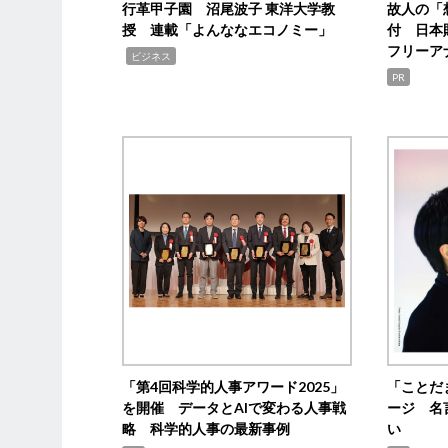
行革甲子園 沼尾波子 東洋大学教
故人の「
授 連載「よんななエコノミー」
付 日本
フリーア
,
ビジネス
PR
「第4回科学的人事アワード2025」
「ことだ
を開催 データとAIで変わる人事戦
ージ 名
略 科学的人事の最新事例
い