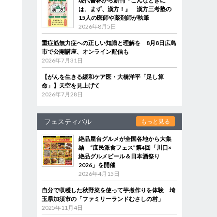
現代書林から新刊『こんなときに
は、まず、漢方！』 漢方三考塾の
15人の医師や薬剤師が執筆
2026年8月5日
重症筋無力症への正しい知識と理解を 8月8日広島
市で公開講座、オンライン配信も
2026年7月31日
【がんを生きる緩和ケア医・大橋洋平「足し算
命」】天空を見上げて
2026年7月28日
フェスティバル
もっと見る
絶品屋台グルメが全国各地から大集
結 “庶民派食フェス”第4回「川口×
絶品グルメビール＆日本酒祭り
2026」を開催
2026年4月15日
自分で収穫した秋野菜を使って芋煮作りを体験 埼
玉県加須市の「ファミリーランドむさしの村」
2025年11月4日