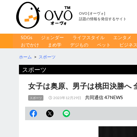
OVO [オーヴォ]
話題の情報を発信するサイト
コンテンツへ移動
検
SDGs
ジェンダー
ライフスタイル
エンタメ
索
おでかけ
まめ学
デジもの
ペット
ビジネ
ホーム
>
スポーツ
スポーツ
女子は奥原、男子は桃田決勝へ 
共同通信 47NEWS
2023年12月29日
スポーツ