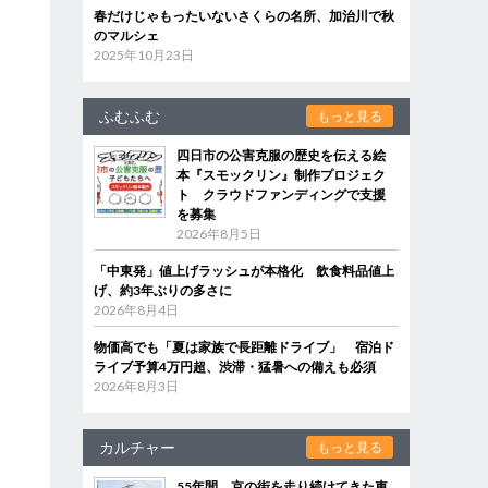
春だけじゃもったいないさくらの名所、加治川で秋
のマルシェ
2025年10月23日
ふむふむ
もっと見る
四日市の公害克服の歴史を伝える絵
本『スモックリン』制作プロジェク
ト クラウドファンディングで支援
を募集
2026年8月5日
「中東発」値上げラッシュが本格化 飲食料品値上
げ、約3年ぶりの多さに
2026年8月4日
物価高でも「夏は家族で長距離ドライブ」 宿泊ド
ライブ予算4万円超、渋滞・猛暑への備えも必須
2026年8月3日
カルチャー
もっと見る
55年間、京の街を走り続けてきた車