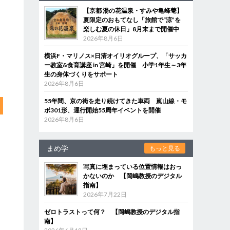
【京都 湯の花温泉・すみや亀峰菴】
夏限定のおもてなし「旅館で“涼”を
楽しむ夏の休日」8月末まで開催中
2026年8月6日
横浜F・マリノス×日清オイリオグループ、「サッカ
ー教室&食育講座 in 宮崎」を開催 小学1年生～3年
生の身体づくりをサポート
2026年8月6日
55年間、京の街を走り続けてきた車両 嵐山線・モ
ボ301形、運行開始55周年イベントを開催
2026年8月6日
まめ学
もっと見る
写真に埋まっている位置情報はおっ
かないのか 【岡嶋教授のデジタル
指南】
2026年7月22日
ゼロトラストって何？ 【岡嶋教授のデジタル指
南】