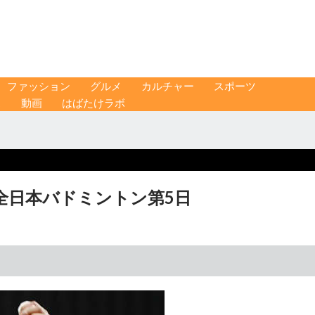
ファッション
グルメ
カルチャー
スポーツ
ス
動画
はばたけラボ
全日本バドミントン第5日