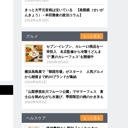
2026年6月18日
きっと大平元首相は泣いている 【政眼鏡（せいが
んきょう）－本田雅俊の政治コラム】
2026年6月10日
グルメ
もっと見る
セブン‐イレブン、カレー15商品を一
斉投入 名店監修から冷製うどんま
で“夏のカレーフェス”を開催中
2026年8月6日
横浜高島屋で「韓国市場」がスタート 人気グルメ
から雑貨まで約30ブランドが集結
2026年8月5日
「山梨県笛吹川フルーツ公園」でサマーフェス 富
士山を眺めながら水遊び、季節限定の桃のかき氷も
2026年8月3日
ヘルスケア
もっと見る