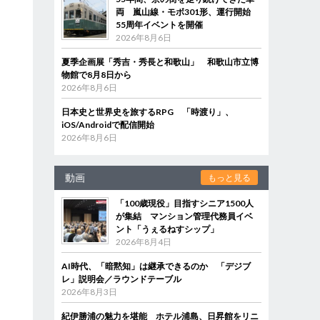
両 嵐山線・モボ301形、運行開始
55周年イベントを開催
2026年8月6日
夏季企画展「秀吉・秀長と和歌山」 和歌山市立博
物館で8月8日から
2026年8月6日
日本史と世界史を旅するRPG 「時渡り」、
iOS/Androidで配信開始
2026年8月6日
動画
もっと見る
「100歳現役」目指すシニア1500人
が集結 マンション管理代務員イベ
ント「うぇるねすシップ」
2026年8月4日
AI時代、「暗黙知」は継承できるのか 「デジブ
レ」説明会／ラウンドテーブル
2026年8月3日
紀伊勝浦の魅力を堪能 ホテル浦島、日昇館をリニ