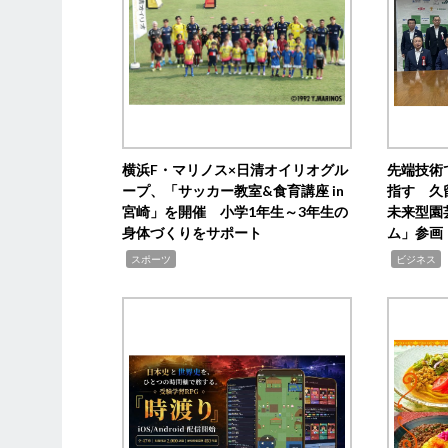
横浜F・マリノス×日清オイリオグル
先端技術
ープ、「サッカー教室&食育講座 in
指す 久
宮崎」を開催 小学1年生～3年生の
未来型園
身体づくりをサポート
ム」参画
,
,
,
スポーツ
ビジネス