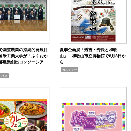
で園芸農業の持続的発展目
夏季企画展「秀吉・秀長と和歌
留米工業大学が「ふくおか
山」 和歌山市立博物館で8月8日か
芸農業創出コンソーシア
ら
,
カルチャー
社会