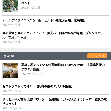
ベント
2026年8月7日
オールデイダイニングを一新 ヒルトン東京お台場、改装進む
2026年8月7日
夏の苗場が夏のアクティビティー拡充へ 四季の各魅力を創出プリンスホテ
ル・苗場スキー場
2026年8月7日
まめ学
もっと見る
写真に埋まっている位置情報はおっかないのか 【岡嶋教授の
デジタル指南】
2026年7月22日
ゼロトラストって何？ 【岡嶋教授のデジタル指南】
2026年6月18日
きっと大平元首相は泣いている 【政眼鏡（せいがんきょう）－本田雅俊の政
治コラム】
2026年6月10日