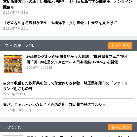
重症筋無力症への正しい知識と理解を 8月8日広島市で公開講座、オンライン
配信も
2026年7月31日
【がんを生きる緩和ケア医・大橋洋平「足し算命」】天空を見上げて
2026年7月28日
フェスティバル
もっと見る
絶品屋台グルメが全国各地から大集結 “庶民派食フェス”第4
回「川口×絶品グルメビール＆日本酒祭り2026」を開催
2026年4月15日
自分で収穫した秋野菜を使って芋煮作りを体験 埼玉県加須市の「ファミリー
ランドむさしの村」
2025年11月4日
春だけじゃもったいないさくらの名所、加治川で秋のマルシェ
2025年10月23日
ふむふむ
もっと見る