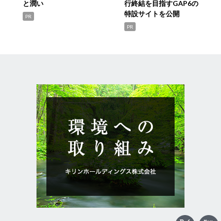
と潤い
行終結を目指すGAP6の
特設サイトを公開
PR
PR