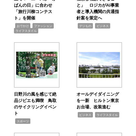
ばんの日」に合わせ
と」 ロジカがAI事業
「旅行川柳コンテス
者と導入機関の共通指
ト」を開催
針案を策定へ
,
,
,
,
,
おでかけ
ファッション
デジもの
ビジネス
ライフスタイル
日野川の風を感じて絶
オールデイダイニング
品ジビエも満喫 鳥取
を一新 ヒルトン東京
のサイクリングイベン
お台場、改装進む
ト
,
,
ビジネス
ライフスタイル
,
スポーツ