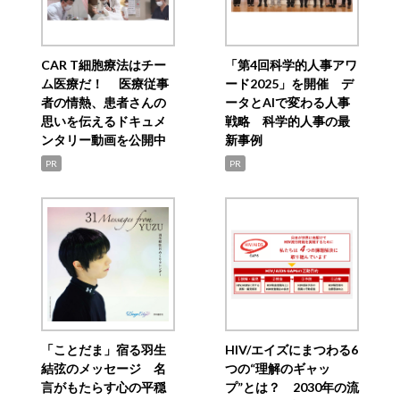
CAR T細胞療法はチー
「第4回科学的人事アワ
ム医療だ！ 医療従事
ード2025」を開催 デ
者の情熱、患者さんの
ータとAIで変わる人事
思いを伝えるドキュメ
戦略 科学的人事の最
ンタリー動画を公開中
新事例
PR
PR
「ことだま」宿る羽生
HIV/エイズにまつわる6
結弦のメッセージ 名
つの“理解のギャッ
言がもたらす心の平穏
プ”とは？ 2030年の流