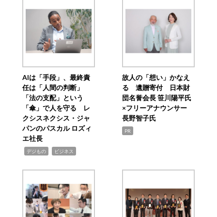
AIは「手段」、最終責
故人の「想い」かなえ
任は「人間の判断」
る 遺贈寄付 日本財
「法の支配」という
団名誉会長 笹川陽平氏
「傘」で人を守る レ
×フリーアナウンサー
クシスネクシス・ジャ
長野智子氏
パンのパスカル ロズィ
PR
エ社長
,
,
デジもの
ビジネス