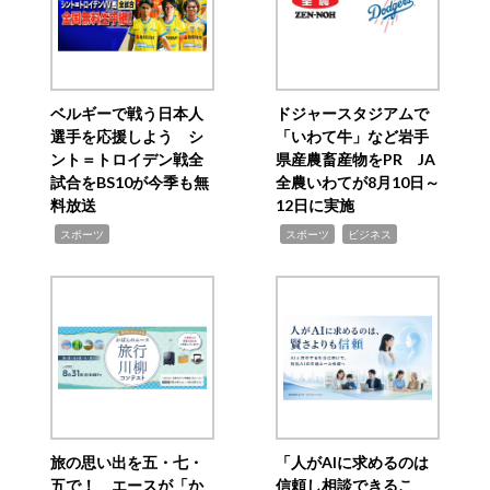
ベルギーで戦う日本人
ドジャースタジアムで
選手を応援しよう シ
「いわて牛」など岩手
ント＝トロイデン戦全
県産農畜産物をPR JA
試合をBS10が今季も無
全農いわてが8月10日～
料放送
12日に実施
,
,
,
スポーツ
スポーツ
ビジネス
旅の思い出を五・七・
「人がAIに求めるのは
五で！ エースが「か
信頼し相談できるこ