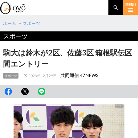
検
索
コ
ン
テ
ホーム
>
スポーツ
ン
スポーツ
ツ
へ
移
駒大は鈴木が2区、佐藤3区 箱根駅伝区
動
間エントリー
共同通信 47NEWS
2023年12月29日
スポーツ