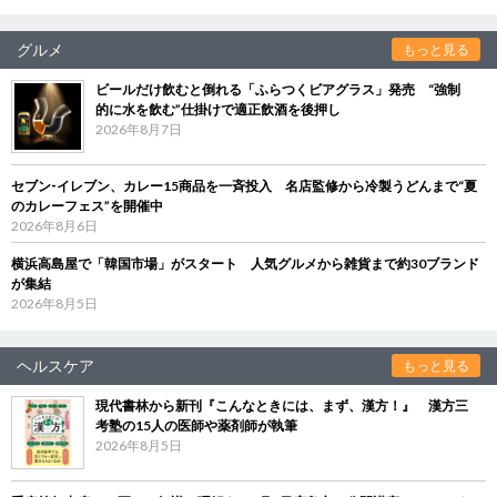
グルメ
もっと見る
ビールだけ飲むと倒れる「ふらつくビアグラス」発売 “強制
的に水を飲む”仕掛けで適正飲酒を後押し
2026年8月7日
セブン‐イレブン、カレー15商品を一斉投入 名店監修から冷製うどんまで“夏
のカレーフェス”を開催中
2026年8月6日
横浜高島屋で「韓国市場」がスタート 人気グルメから雑貨まで約30ブランド
が集結
2026年8月5日
ヘルスケア
もっと見る
現代書林から新刊『こんなときには、まず、漢方！』 漢方三
考塾の15人の医師や薬剤師が執筆
2026年8月5日