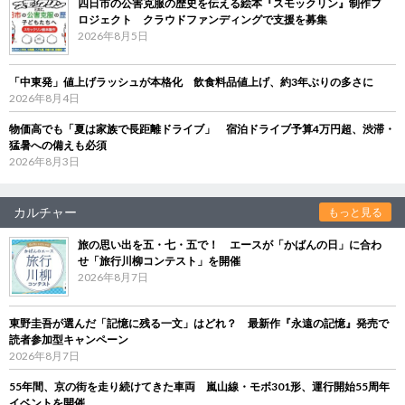
四日市の公害克服の歴史を伝える絵本『スモックリン』制作プ
ロジェクト クラウドファンディングで支援を募集
2026年8月5日
「中東発」値上げラッシュが本格化 飲食料品値上げ、約3年ぶりの多さに
2026年8月4日
物価高でも「夏は家族で長距離ドライブ」 宿泊ドライブ予算4万円超、渋滞・
猛暑への備えも必須
2026年8月3日
カルチャー
もっと見る
旅の思い出を五・七・五で！ エースが「かばんの日」に合わ
せ「旅行川柳コンテスト」を開催
2026年8月7日
東野圭吾が選んだ「記憶に残る一文」はどれ？ 最新作『永遠の記憶』発売で
読者参加型キャンペーン
2026年8月7日
55年間、京の街を走り続けてきた車両 嵐山線・モボ301形、運行開始55周年
イベントを開催