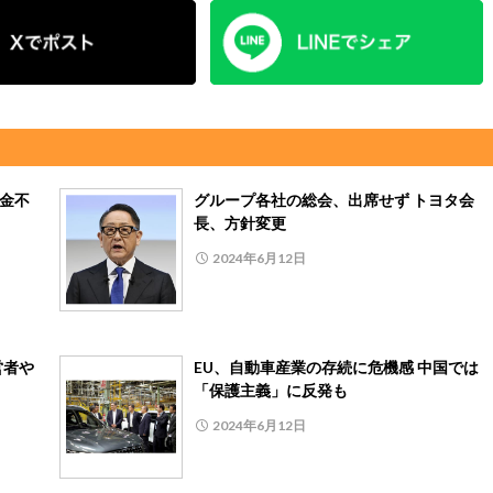
助金不
グループ各社の総会、出席せず トヨタ会
長、方針変更
2024年6月12日
営者や
EU、自動車産業の存続に危機感 中国では
「保護主義」に反発も
2024年6月12日