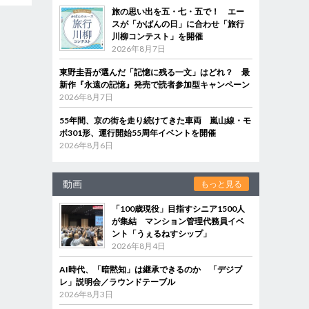
旅の思い出を五・七・五で！ エー
スが「かばんの日」に合わせ「旅行
川柳コンテスト」を開催
2026年8月7日
東野圭吾が選んだ「記憶に残る一文」はどれ？ 最
新作『永遠の記憶』発売で読者参加型キャンペーン
2026年8月7日
55年間、京の街を走り続けてきた車両 嵐山線・モ
ボ301形、運行開始55周年イベントを開催
2026年8月6日
動画
もっと見る
「100歳現役」目指すシニア1500人
が集結 マンション管理代務員イベ
ント「うぇるねすシップ」
2026年8月4日
AI時代、「暗黙知」は継承できるのか 「デジブ
レ」説明会／ラウンドテーブル
2026年8月3日