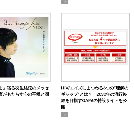
PR
ま」宿る羽生結弦のメッセ
HIV/エイズにまつわる6つの“理解の
言がもたらす心の平穏と潤
ギャップ”とは？ 2030年の流行終
結を目指すGAP6の特設サイトを公
開
PR