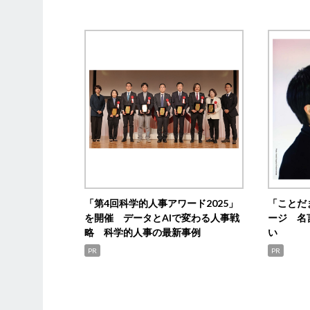
「第4回科学的人事アワード2025」
「ことだ
を開催 データとAIで変わる人事戦
ージ 名
略 科学的人事の最新事例
い
PR
PR