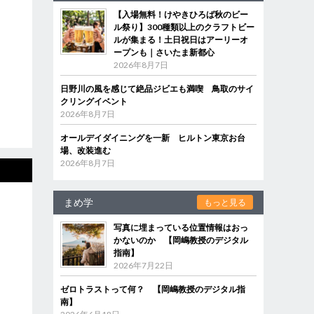
【入場無料！けやきひろば秋のビー
ル祭り】300種類以上のクラフトビー
ルが集まる！土日祝日はアーリーオ
ープンも｜さいたま新都心
2026年8月7日
日野川の風を感じて絶品ジビエも満喫 鳥取のサイ
クリングイベント
2026年8月7日
オールデイダイニングを一新 ヒルトン東京お台
場、改装進む
2026年8月7日
まめ学
もっと見る
写真に埋まっている位置情報はおっ
かないのか 【岡嶋教授のデジタル
指南】
2026年7月22日
ゼロトラストって何？ 【岡嶋教授のデジタル指
南】