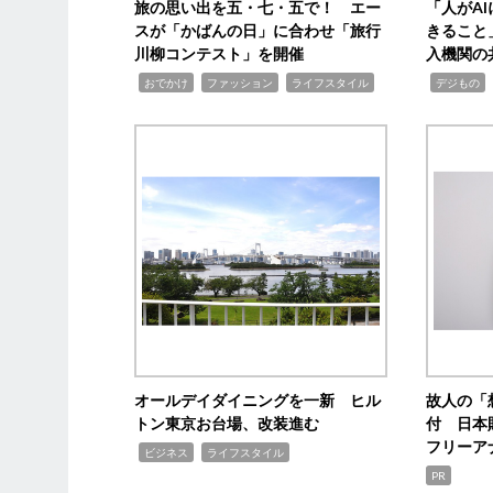
旅の思い出を五・七・五で！ エー
「人がA
スが「かばんの日」に合わせ「旅行
きること
川柳コンテスト」を開催
入機関の
,
,
,
,
,
おでかけ
ファッション
ライフスタイル
デジもの
オールデイダイニングを一新 ヒル
故人の「
トン東京お台場、改装進む
付 日本
フリーア
,
,
ビジネス
ライフスタイル
PR