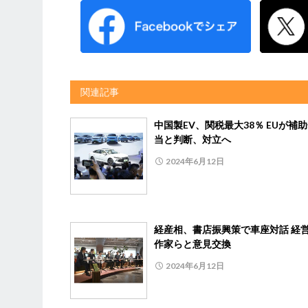
関連記事
中国製EV、関税最大38％ EUが補
当と判断、対立へ
2024年6月12日
経産相、書店振興策で車座対話 経
作家らと意見交換
2024年6月12日