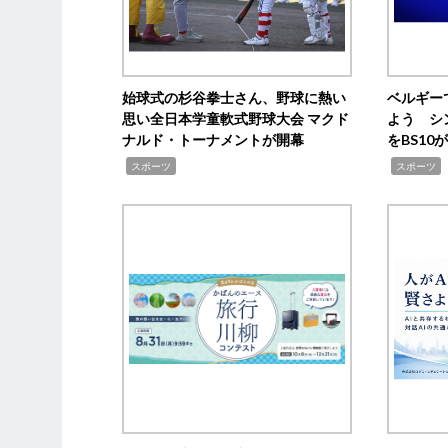
始球式の杉谷拳士さん、野球に熱い
ベルギー
思い全日本学童軟式野球大会 マクド
よう シ
ナルド・トーナメントが開幕
をBS1
,
,
スポーツ
スポーツ