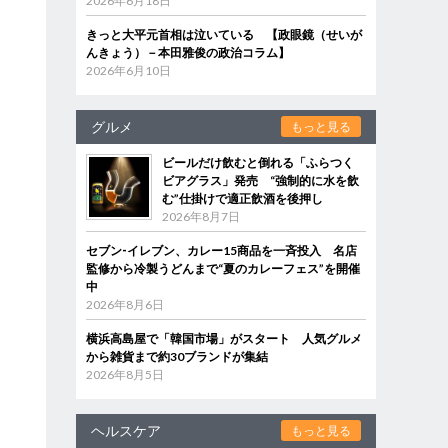
2026年6月18日
きっと大平元首相は泣いている 【政眼鏡（せいが
んきょう）－本田雅俊の政治コラム】
2026年6月10日
グルメ
もっと見る
ビールだけ飲むと倒れる「ふらつく
ビアグラス」発売 “強制的に水を飲
む”仕掛けで適正飲酒を後押し
2026年8月7日
セブン‐イレブン、カレー15商品を一斉投入 名店
監修から冷製うどんまで“夏のカレーフェス”を開催
中
2026年8月6日
横浜高島屋で「韓国市場」がスタート 人気グルメ
から雑貨まで約30ブランドが集結
2026年8月5日
ヘルスケア
もっと見る