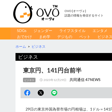
OVO [オーヴォ]
話題の情報を発信するサイト
コンテンツへ移動
検
SDGs
ジェンダー
ライフスタイル
エンタメ
索
おでかけ
まめ学
デジもの
ペット
ビジネ
ホーム
>
ビジネス
ビジネス
東京円、141円台前半
共同通信 47NEWS
2023年12月29日
ビジネス
29日の東京外国為替市場の円相場は、1ドル＝141