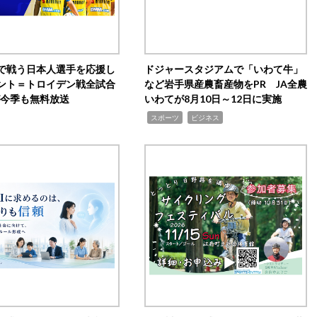
で戦う日本人選手を応援し
ドジャースタジアムで「いわて牛」
ント＝トロイデン戦全試合
など岩手県産農畜産物をPR JA全農
0が今季も無料放送
いわてが8月10日～12日に実施
,
,
スポーツ
ビジネス