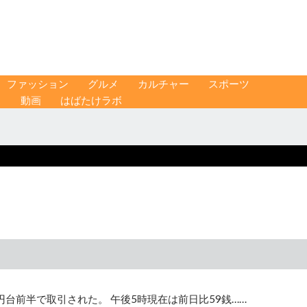
ファッション
グルメ
カルチャー
スポーツ
ス
動画
はばたけラボ
円台前半で取引された。 午後5時現在は前日比59銭……