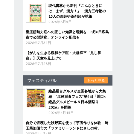
現代書林から新刊『こんなときに
は、まず、漢方！』 漢方三考塾の
15人の医師や薬剤師が執筆
2026年8月5日
重症筋無力症への正しい知識と理解を 8月8日広島
市で公開講座、オンライン配信も
2026年7月31日
【がんを生きる緩和ケア医・大橋洋平「足し算
命」】天空を見上げて
2026年7月28日
フェスティバル
もっと見る
絶品屋台グルメが全国各地から大集
結 “庶民派食フェス”第4回「川口×
絶品グルメビール＆日本酒祭り
2026」を開催
2026年4月15日
自分で収穫した秋野菜を使って芋煮作りを体験 埼
玉県加須市の「ファミリーランドむさしの村」
2025年11月4日