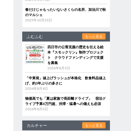
春だけじゃもったいないさくらの名所、加治川で秋
のマルシェ
2025年10月23日
ふむふむ
もっと見る
四日市の公害克服の歴史を伝える絵
本『スモックリン』制作プロジェク
ト クラウドファンディングで支援
を募集
2026年8月5日
「中東発」値上げラッシュが本格化 飲食料品値上
げ、約3年ぶりの多さに
2026年8月4日
物価高でも「夏は家族で長距離ドライブ」 宿泊ド
ライブ予算4万円超、渋滞・猛暑への備えも必須
2026年8月3日
カルチャー
もっと見る