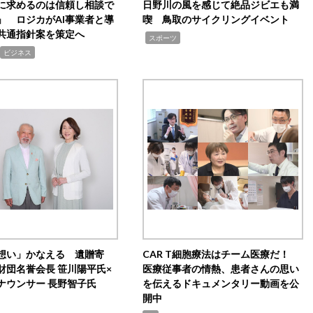
Iに求めるのは信頼し相談で
日野川の風を感じて絶品ジビエも満
」 ロジカがAI事業者と導
喫 鳥取のサイクリングイベント
共通指針案を策定へ
,
スポーツ
ビジネス
想い」かなえる 遺贈寄
CAR T細胞療法はチーム医療だ！
財団名誉会長 笹川陽平氏×
医療従事者の情熱、患者さんの思い
ナウンサー 長野智子氏
を伝えるドキュメンタリー動画を公
開中