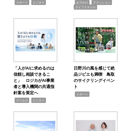
,
,
,
,
,
スポーツ
ビジネス
おでかけ
ファッション
ライフスタイル
「人がAIに求めるのは
日野川の風を感じて絶
信頼し相談できるこ
品ジビエも満喫 鳥取
と」 ロジカがAI事業
のサイクリングイベン
者と導入機関の共通指
ト
針案を策定へ
,
スポーツ
,
,
デジもの
ビジネス