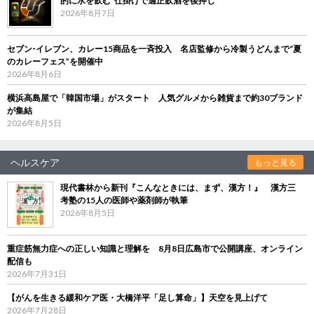
的に水を飲む”仕掛けで適正飲酒を後押し
2026年8月7日
セブン‐イレブン、カレー15商品を一斉投入 名店監修から冷製うどんまで“夏
のカレーフェス”を開催中
2026年8月6日
横浜高島屋で「韓国市場」がスタート 人気グルメから雑貨まで約30ブランド
が集結
2026年8月5日
ヘルスケア
もっと見る
現代書林から新刊『こんなときには、まず、漢方！』 漢方三
考塾の15人の医師や薬剤師が執筆
2026年8月5日
重症筋無力症への正しい知識と理解を 8月8日広島市で公開講座、オンライン
配信も
2026年7月31日
【がんを生きる緩和ケア医・大橋洋平「足し算命」】天空を見上げて
2026年7月28日