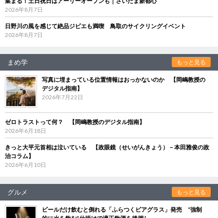
集まる！土日祝日はアーリーオープンも｜さいたま新都心
2026年8月7日
日野川の風を感じて絶品ジビエも満喫 鳥取のサイクリングイベント
2026年8月7日
まめ学
もっと見る
写真に埋まっている位置情報はおっかないのか 【岡嶋教授の
デジタル指南】
2026年7月22日
ゼロトラストって何？ 【岡嶋教授のデジタル指南】
2026年6月18日
きっと大平元首相は泣いている 【政眼鏡（せいがんきょう）－本田雅俊の政
治コラム】
2026年6月10日
グルメ
もっと見る
ビールだけ飲むと倒れる「ふらつくビアグラス」発売 “強制