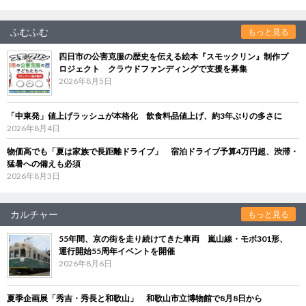
ふむふむ
もっと見る
四日市の公害克服の歴史を伝える絵本『スモックリン』制作プ
ロジェクト クラウドファンディングで支援を募集
2026年8月5日
「中東発」値上げラッシュが本格化 飲食料品値上げ、約3年ぶりの多さに
2026年8月4日
物価高でも「夏は家族で長距離ドライブ」 宿泊ドライブ予算4万円超、渋滞・
猛暑への備えも必須
2026年8月3日
カルチャー
もっと見る
55年間、京の街を走り続けてきた車両 嵐山線・モボ301形、
運行開始55周年イベントを開催
2026年8月6日
夏季企画展「秀吉・秀長と和歌山」 和歌山市立博物館で8月8日から