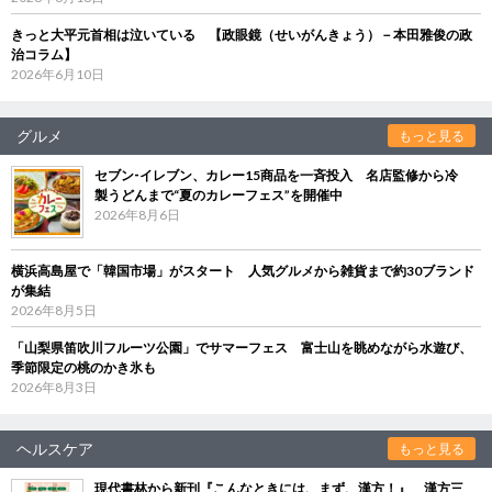
きっと大平元首相は泣いている 【政眼鏡（せいがんきょう）－本田雅俊の政
治コラム】
2026年6月10日
グルメ
もっと見る
セブン‐イレブン、カレー15商品を一斉投入 名店監修から冷
製うどんまで“夏のカレーフェス”を開催中
2026年8月6日
横浜高島屋で「韓国市場」がスタート 人気グルメから雑貨まで約30ブランド
が集結
2026年8月5日
「山梨県笛吹川フルーツ公園」でサマーフェス 富士山を眺めながら水遊び、
季節限定の桃のかき氷も
2026年8月3日
ヘルスケア
もっと見る
現代書林から新刊『こんなときには、まず、漢方！』 漢方三