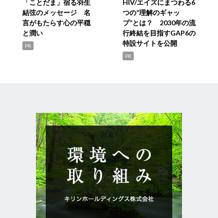
「ことだま」宿る羽生
HIV/エイズにまつわる6
結弦のメッセージ 名
つの“理解のギャッ
言がもたらす心の平穏
プ”とは？ 2030年の流
と潤い
行終結を目指すGAP6の
特設サイトを公開
PR
PR