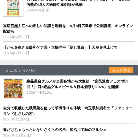
考塾の15人の医師や薬剤師が執筆
2026年8月5日
重症筋無力症への正しい知識と理解を 8月8日広島市で公開講座、オンライン
配信も
2026年7月31日
【がんを生きる緩和ケア医・大橋洋平「足し算命」】天空を見上げて
2026年7月28日
フェスティバル
もっと見る
絶品屋台グルメが全国各地から大集結 “庶民派食フェス”第4
回「川口×絶品グルメビール＆日本酒祭り2026」を開催
2026年4月15日
自分で収穫した秋野菜を使って芋煮作りを体験 埼玉県加須市の「ファミリー
ランドむさしの村」
2025年11月4日
春だけじゃもったいないさくらの名所、加治川で秋のマルシェ
2025年10月23日