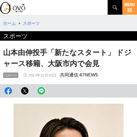
検
索
コ
ン
テ
ホーム
>
スポーツ
ン
スポーツ
ツ
へ
移
山本由伸投手「新たなスタート」 ドジ
動
ャース移籍、大阪市内で会見
共同通信 47NEWS
2023年12月30日
スポーツ