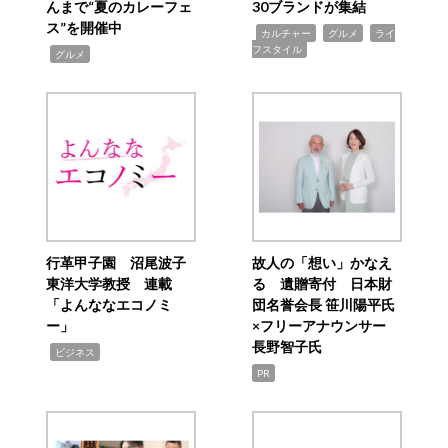
んまで“夏のカレーフェ
30ブランドが集結
ス”を開催中
,
,
,
カルチャー
グルメ
ライ
フスタイル
,
グルメ
行革甲子園 沼尾波子
故人の「想い」かなえ
東洋大学教授 連載
る 遺贈寄付 日本財
「よんななエコノミ
団名誉会長 笹川陽平氏
ー」
×フリーアナウンサー
長野智子氏
,
ビジネス
PR