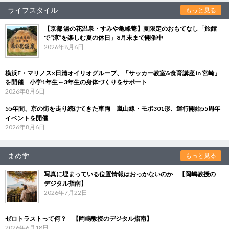
ライフスタイル
もっと見る
【京都 湯の花温泉・すみや亀峰菴】夏限定のおもてなし「旅館
で“涼”を楽しむ夏の休日」8月末まで開催中
2026年8月6日
横浜F・マリノス×日清オイリオグループ、「サッカー教室&食育講座 in 宮崎」
を開催 小学1年生～3年生の身体づくりをサポート
2026年8月6日
55年間、京の街を走り続けてきた車両 嵐山線・モボ301形、運行開始55周年
イベントを開催
2026年8月6日
まめ学
もっと見る
写真に埋まっている位置情報はおっかないのか 【岡嶋教授の
デジタル指南】
2026年7月22日
ゼロトラストって何？ 【岡嶋教授のデジタル指南】
2026年6月18日