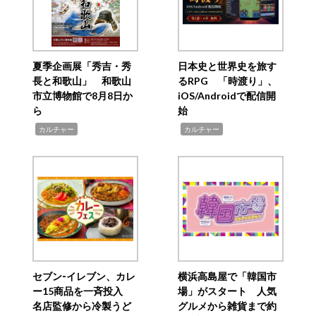
夏季企画展「秀吉・秀
日本史と世界史を旅す
長と和歌山」 和歌山
るRPG 「時渡り」、
市立博物館で8月8日か
iOS/Androidで配信開
ら
始
,
,
カルチャー
カルチャー
セブン‐イレブン、カレ
横浜高島屋で「韓国市
ー15商品を一斉投入
場」がスタート 人気
名店監修から冷製うど
グルメから雑貨まで約