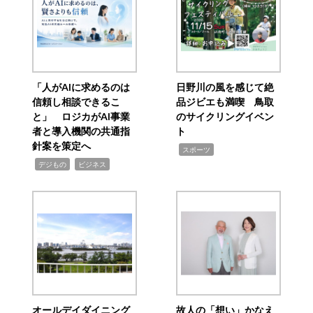
「人がAIに求めるのは
日野川の風を感じて絶
信頼し相談できるこ
品ジビエも満喫 鳥取
と」 ロジカがAI事業
のサイクリングイベン
者と導入機関の共通指
ト
針案を策定へ
,
スポーツ
,
,
デジもの
ビジネス
オールデイダイニング
故人の「想い」かなえ