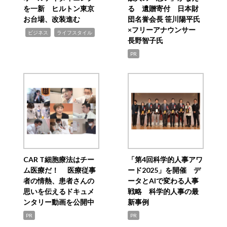
を一新 ヒルトン東京
る 遺贈寄付 日本財
お台場、改装進む
団名誉会長 笹川陽平氏
×フリーアナウンサー
,
,
ビジネス
ライフスタイル
長野智子氏
PR
CAR T細胞療法はチー
「第4回科学的人事アワ
ム医療だ！ 医療従事
ード2025」を開催 デ
者の情熱、患者さんの
ータとAIで変わる人事
思いを伝えるドキュメ
戦略 科学的人事の最
ンタリー動画を公開中
新事例
PR
PR