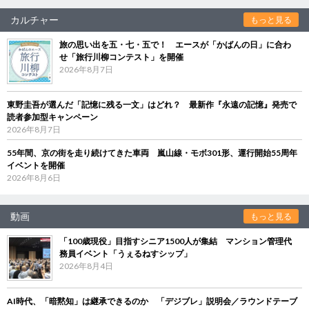
カルチャー
もっと見る
旅の思い出を五・七・五で！ エースが「かばんの日」に合わ
せ「旅行川柳コンテスト」を開催
2026年8月7日
東野圭吾が選んだ「記憶に残る一文」はどれ？ 最新作『永遠の記憶』発売で
読者参加型キャンペーン
2026年8月7日
55年間、京の街を走り続けてきた車両 嵐山線・モボ301形、運行開始55周年
イベントを開催
2026年8月6日
動画
もっと見る
「100歳現役」目指すシニア1500人が集結 マンション管理代
務員イベント「うぇるねすシップ」
2026年8月4日
AI時代、「暗黙知」は継承できるのか 「デジブレ」説明会／ラウンドテーブ