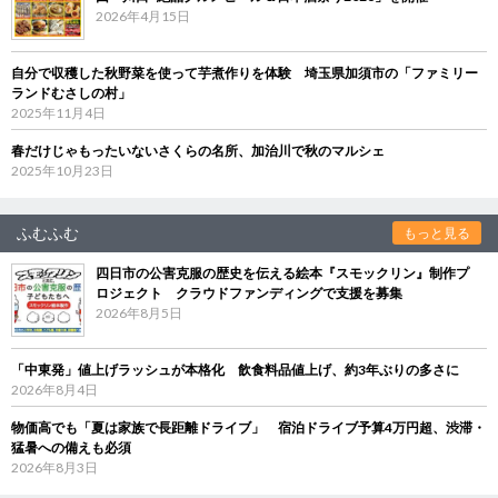
2026年4月15日
自分で収穫した秋野菜を使って芋煮作りを体験 埼玉県加須市の「ファミリー
ランドむさしの村」
2025年11月4日
春だけじゃもったいないさくらの名所、加治川で秋のマルシェ
2025年10月23日
ふむふむ
もっと見る
四日市の公害克服の歴史を伝える絵本『スモックリン』制作プ
ロジェクト クラウドファンディングで支援を募集
2026年8月5日
「中東発」値上げラッシュが本格化 飲食料品値上げ、約3年ぶりの多さに
2026年8月4日
物価高でも「夏は家族で長距離ドライブ」 宿泊ドライブ予算4万円超、渋滞・
猛暑への備えも必須
2026年8月3日