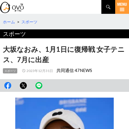
検
索
コ
ン
テ
ホーム
>
スポーツ
ン
スポーツ
ツ
へ
移
大坂なおみ、1月1日に復帰戦 女子テニ
動
ス、7月に出産
共同通信 47NEWS
2023年12月31日
スポーツ