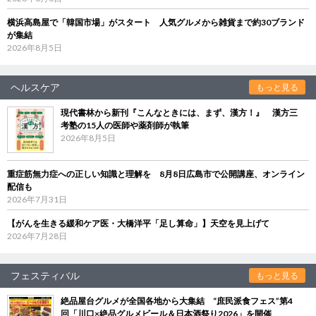
横浜高島屋で「韓国市場」がスタート 人気グルメから雑貨まで約30ブランド
が集結
2026年8月5日
ヘルスケア
もっと見る
現代書林から新刊『こんなときには、まず、漢方！』 漢方三
考塾の15人の医師や薬剤師が執筆
2026年8月5日
重症筋無力症への正しい知識と理解を 8月8日広島市で公開講座、オンライン
配信も
2026年7月31日
【がんを生きる緩和ケア医・大橋洋平「足し算命」】天空を見上げて
2026年7月28日
フェスティバル
もっと見る
絶品屋台グルメが全国各地から大集結 “庶民派食フェス”第4
回「川口×絶品グルメビール＆日本酒祭り2026」を開催