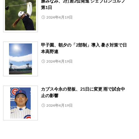
勝みなみ、2打差2位発進 シェブロンゴルフ
第1日
2024年4月19日
甲子園、朝夕の「2部制」導入 暑さ対策で日
本高野連
2024年4月19日
カブス今永の登板、21日に変更 雨で試合中
止の影響
2024年4月19日