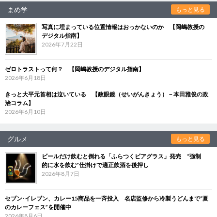
まめ学
もっと見る
写真に埋まっている位置情報はおっかないのか 【岡嶋教授の
デジタル指南】
2026年7月22日
ゼロトラストって何？ 【岡嶋教授のデジタル指南】
2026年6月18日
きっと大平元首相は泣いている 【政眼鏡（せいがんきょう）－本田雅俊の政
治コラム】
2026年6月10日
グルメ
もっと見る
ビールだけ飲むと倒れる「ふらつくビアグラス」発売 “強制
的に水を飲む”仕掛けで適正飲酒を後押し
2026年8月7日
セブン‐イレブン、カレー15商品を一斉投入 名店監修から冷製うどんまで“夏
のカレーフェス”を開催中
2026年8月6日