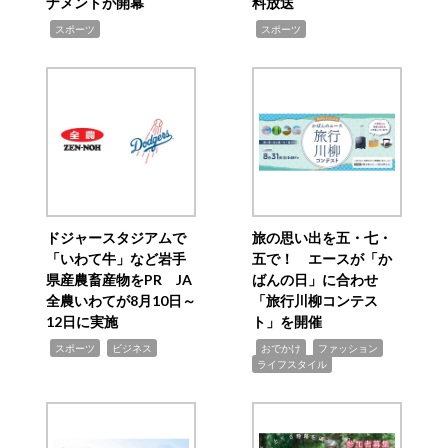
ナメントが開幕
料放送
,
,
スポーツ
スポーツ
ドジャースタジアムで
旅の思い出を五・七・
「いわて牛」など岩手
五で！ エースが「か
県産農畜産物をPR JA
ばんの日」に合わせ
全農いわてが8月10日～
「旅行川柳コンテス
12日に実施
ト」を開催
,
,
,
,
,
スポーツ
ビジネス
おでかけ
ファッション
ライフスタイル