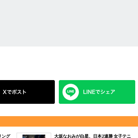
リング
大坂なおみが白星、日本2連勝 女子テニ