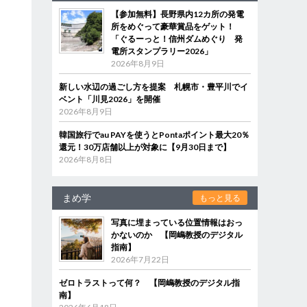
【参加無料】長野県内12カ所の発電
所をめぐって豪華賞品をゲット！
「ぐるーっと！信州ダムめぐり 発
電所スタンプラリー2026」
2026年8月9日
新しい水辺の過ごし方を提案 札幌市・豊平川でイ
ベント「川見2026」を開催
2026年8月9日
韓国旅行でau PAYを使うとPontaポイント最大20％
還元！30万店舗以上が対象に【9月30日まで】
2026年8月8日
まめ学
もっと見る
写真に埋まっている位置情報はおっ
かないのか 【岡嶋教授のデジタル
指南】
2026年7月22日
ゼロトラストって何？ 【岡嶋教授のデジタル指
南】