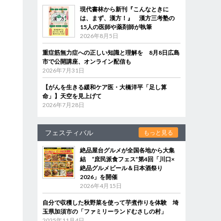
現代書林から新刊『こんなときに
は、まず、漢方！』 漢方三考塾の
15人の医師や薬剤師が執筆
2026年8月5日
重症筋無力症への正しい知識と理解を 8月8日広島
市で公開講座、オンライン配信も
2026年7月31日
【がんを生きる緩和ケア医・大橋洋平「足し算
命」】天空を見上げて
2026年7月28日
フェスティバル
もっと見る
絶品屋台グルメが全国各地から大集
結 “庶民派食フェス”第4回「川口×
絶品グルメビール＆日本酒祭り
2026」を開催
2026年4月15日
自分で収穫した秋野菜を使って芋煮作りを体験 埼
玉県加須市の「ファミリーランドむさしの村」
2025年11月4日