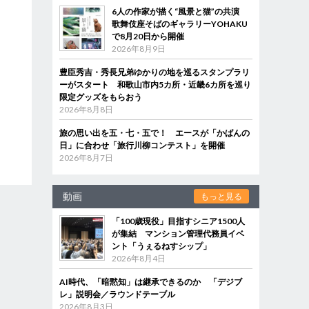
6人の作家が描く“風景と猫”の共演
歌舞伎座そばのギャラリーYOHAKU
で8月20日から開催
2026年8月9日
豊臣秀吉・秀長兄弟ゆかりの地を巡るスタンプラリ
ーがスタート 和歌山市内5カ所・近畿6カ所を巡り
限定グッズをもらおう
2026年8月8日
旅の思い出を五・七・五で！ エースが「かばんの
日」に合わせ「旅行川柳コンテスト」を開催
2026年8月7日
動画
もっと見る
「100歳現役」目指すシニア1500人
が集結 マンション管理代務員イベ
ント「うぇるねすシップ」
2026年8月4日
AI時代、「暗黙知」は継承できるのか 「デジブ
レ」説明会／ラウンドテーブル
2026年8月3日