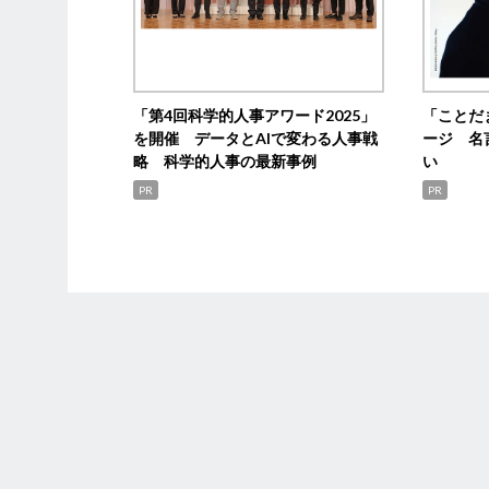
「第4回科学的人事アワード2025」
「ことだ
を開催 データとAIで変わる人事戦
ージ 名
略 科学的人事の最新事例
い
PR
PR