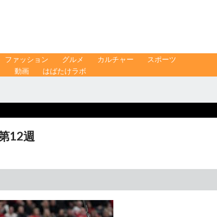
ファッション
グルメ
カルチャー
スポーツ
ス
動画
はばたけラボ
第12週