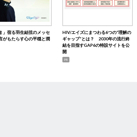
ま」宿る羽生結弦のメッセ
HIV/エイズにまつわる6つの“理解の
言がもたらす心の平穏と潤
ギャップ”とは？ 2030年の流行終
結を目指すGAP6の特設サイトを公
開
PR