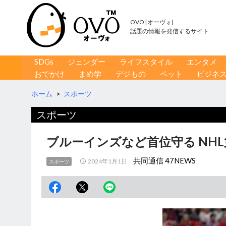
OVO [オーヴォ]
話題の情報を発信するサイト
コンテンツへ移動
検
SDGs
ジェンダー
ライフスタイル
エンタメ
索
おでかけ
まめ学
デジもの
ペット
ビジネ
ホーム
>
スポーツ
スポーツ
ブルーインズなど首位守る NHL
共同通信 47NEWS
2024年1月1日
スポーツ