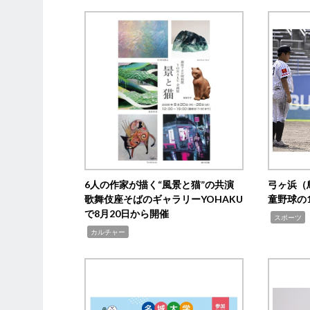
6人の作家が描く“風景と猫”の共演
弓ヶ浜（
歌舞伎座そばのギャラリーYOHAKU
童野球の
で8月20日から開催
,
スポーツ
,
カルチャー