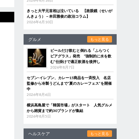
2026年6月18日
きっと大平元首相は泣いている 【政眼鏡（せいが
んきょう）－本田雅俊の政治コラム】
2026年6月10日
グルメ
もっと見る
ビールだけ飲むと倒れる「ふらつく
ビアグラス」発売 “強制的に水を飲
む”仕掛けで適正飲酒を後押し
2026年8月7日
セブン‐イレブン、カレー15商品を一斉投入 名店
監修から冷製うどんまで“夏のカレーフェス”を開催
中
2026年8月6日
横浜高島屋で「韓国市場」がスタート 人気グルメ
から雑貨まで約30ブランドが集結
2026年8月5日
ヘルスケア
もっと見る