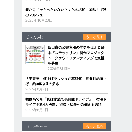
春だけじゃもったいないさくらの名所、加治川で秋
のマルシェ
2025年10月23日
ふむふむ
もっと見る
四日市の公害克服の歴史を伝える絵
本『スモックリン』制作プロジェク
ト クラウドファンディングで支援
を募集
2026年8月5日
「中東発」値上げラッシュが本格化 飲食料品値上
げ、約3年ぶりの多さに
2026年8月4日
物価高でも「夏は家族で長距離ドライブ」 宿泊ド
ライブ予算4万円超、渋滞・猛暑への備えも必須
2026年8月3日
カルチャー
もっと見る