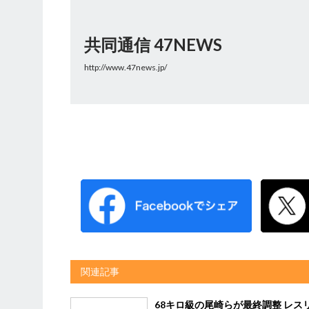
共同通信 47NEWS
http://www.47news.jp/
関連記事
68キロ級の尾崎らが最終調整 レス