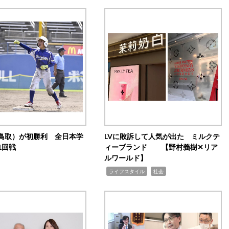
鳥取）が初勝利 全日本学
LVに敗訴して人気が出た ミルクテ
1回戦
ィーブランド 【野村義樹✕リア
ルワールド】
,
,
ライフスタイル
社会