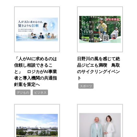
「人がAIに求めるのは
日野川の風を感じて絶
信頼し相談できるこ
品ジビエも満喫 鳥取
と」 ロジカがAI事業
のサイクリングイベン
者と導入機関の共通指
ト
針案を策定へ
,
スポーツ
,
,
デジもの
ビジネス