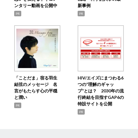
ンタリー動画を公開中
新事例
PR
PR
「ことだま」宿る羽生
HIV/エイズにまつわる6
結弦のメッセージ 名
つの“理解のギャッ
言がもたらす心の平穏
プ”とは？ 2030年の流
と潤い
行終結を目指すGAP6の
特設サイトを公開
PR
PR