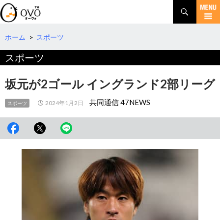
検
索
コ
ン
テ
ホーム
>
スポーツ
ン
スポーツ
ツ
へ
移
坂元が2ゴール イングランド2部リーグ
動
共同通信 47NEWS
2024年1月2日
スポーツ