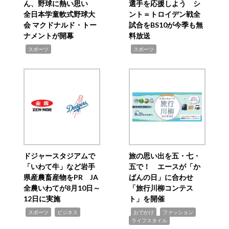
ん、野球に熱い思い
選手を応援しよう シ
全日本学童軟式野球大
ント＝トロイデン戦全
会 マクドナルド・トー
試合をBS10が今季も無
ナメントが開幕
料放送
,
,
スポーツ
スポーツ
ドジャースタジアムで
旅の思い出を五・七・
「いわて牛」など岩手
五で！ エースが「か
県産農畜産物をPR JA
ばんの日」に合わせ
全農いわてが8月10日～
「旅行川柳コンテス
12日に実施
ト」を開催
,
,
,
,
,
スポーツ
ビジネス
おでかけ
ファッション
ライフスタイル