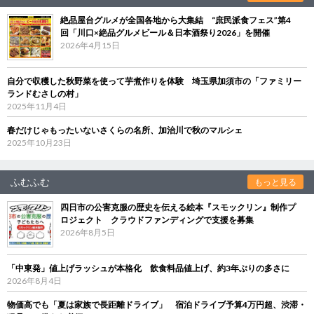
絶品屋台グルメが全国各地から大集結 “庶民派食フェス”第4
回「川口×絶品グルメビール＆日本酒祭り2026」を開催
2026年4月15日
自分で収穫した秋野菜を使って芋煮作りを体験 埼玉県加須市の「ファミリー
ランドむさしの村」
2025年11月4日
春だけじゃもったいないさくらの名所、加治川で秋のマルシェ
2025年10月23日
ふむふむ
もっと見る
四日市の公害克服の歴史を伝える絵本『スモックリン』制作プ
ロジェクト クラウドファンディングで支援を募集
2026年8月5日
「中東発」値上げラッシュが本格化 飲食料品値上げ、約3年ぶりの多さに
2026年8月4日
物価高でも「夏は家族で長距離ドライブ」 宿泊ドライブ予算4万円超、渋滞・