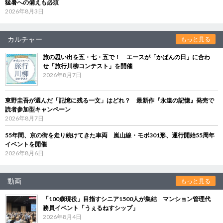
猛暑への備えも必須
2026年8月3日
カルチャー
もっと見る
旅の思い出を五・七・五で！ エースが「かばんの日」に合わ
せ「旅行川柳コンテスト」を開催
2026年8月7日
東野圭吾が選んだ「記憶に残る一文」はどれ？ 最新作『永遠の記憶』発売で
読者参加型キャンペーン
2026年8月7日
55年間、京の街を走り続けてきた車両 嵐山線・モボ301形、運行開始55周年
イベントを開催
2026年8月6日
動画
もっと見る
「100歳現役」目指すシニア1500人が集結 マンション管理代
務員イベント「うぇるねすシップ」
2026年8月4日