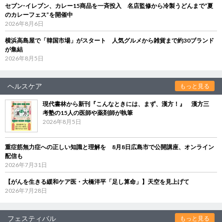
セブン‐イレブン、カレー15商品を一斉投入 名店監修から冷製うどんまで“夏
のカレーフェス”を開催中
2026年8月6日
横浜高島屋で「韓国市場」がスタート 人気グルメから雑貨まで約30ブランド
が集結
2026年8月5日
ヘルスケア
もっと見る
現代書林から新刊『こんなときには、まず、漢方！』 漢方三
考塾の15人の医師や薬剤師が執筆
2026年8月5日
重症筋無力症への正しい知識と理解を 8月8日広島市で公開講座、オンライン
配信も
2026年7月31日
【がんを生きる緩和ケア医・大橋洋平「足し算命」】天空を見上げて
2026年7月28日
フェスティバル
もっと見る