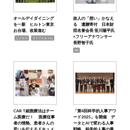
オールデイダイニング
故人の「想い」かなえ
を一新 ヒルトン東京
る 遺贈寄付 日本財
お台場、改装進む
団名誉会長 笹川陽平氏
×フリーアナウンサー
,
,
ビジネス
ライフスタイル
長野智子氏
PR
CAR T細胞療法はチー
「第4回科学的人事アワ
ム医療だ！ 医療従事
ード2025」を開催 デ
者の情熱、患者さんの
ータとAIで変わる人事
思いを伝えるドキュメ
戦略 科学的人事の最