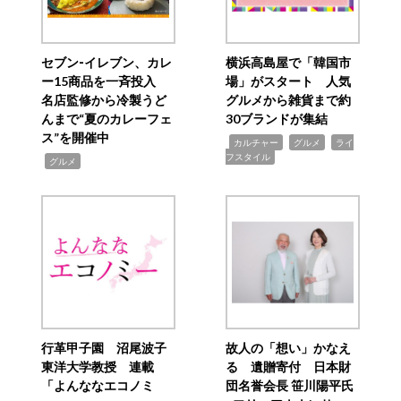
セブン‐イレブン、カレ
横浜高島屋で「韓国市
ー15商品を一斉投入
場」がスタート 人気
名店監修から冷製うど
グルメから雑貨まで約
んまで“夏のカレーフェ
30ブランドが集結
ス”を開催中
,
,
,
カルチャー
グルメ
ライ
フスタイル
,
グルメ
行革甲子園 沼尾波子
故人の「想い」かなえ
東洋大学教授 連載
る 遺贈寄付 日本財
「よんななエコノミ
団名誉会長 笹川陽平氏