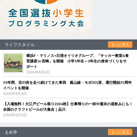
ライフスタイル
もっと見る
横浜F・マリノス×日清オイリオグループ、「サッカー教室&食
育講座 in 宮崎」を開催 小学1年生～3年生の身体づくりをサ
ポート
2026年8月6日
55年間、京の街を走り続けてきた車両 嵐山線・モボ301形、運行開始55周年
イベントを開催
2026年8月6日
【入場無料！大江戸ビール祭り2026秋】仕事帰りの一杯や週末の昼飲みにも！
全国のクラフトビールが大集合｜品川
2026年8月6日
まめ学
もっと見る