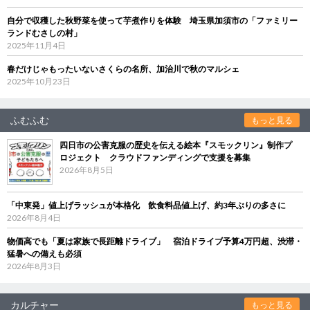
自分で収穫した秋野菜を使って芋煮作りを体験 埼玉県加須市の「ファミリー
ランドむさしの村」
2025年11月4日
春だけじゃもったいないさくらの名所、加治川で秋のマルシェ
2025年10月23日
ふむふむ
もっと見る
四日市の公害克服の歴史を伝える絵本『スモックリン』制作プ
ロジェクト クラウドファンディングで支援を募集
2026年8月5日
「中東発」値上げラッシュが本格化 飲食料品値上げ、約3年ぶりの多さに
2026年8月4日
物価高でも「夏は家族で長距離ドライブ」 宿泊ドライブ予算4万円超、渋滞・
猛暑への備えも必須
2026年8月3日
カルチャー
もっと見る