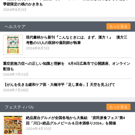
季節限定の桃のかき氷も
2026年8月3日
ヘルスケア
もっと見る
現代書林から新刊『こんなときには、まず、漢方！』 漢方三
考塾の15人の医師や薬剤師が執筆
2026年8月5日
重症筋無力症への正しい知識と理解を 8月8日広島市で公開講座、オンライン
配信も
2026年7月31日
【がんを生きる緩和ケア医・大橋洋平「足し算命」】天空を見上げて
2026年7月28日
フェスティバル
もっと見る
絶品屋台グルメが全国各地から大集結 “庶民派食フェス”第4
回「川口×絶品グルメビール＆日本酒祭り2026」を開催
2026年4月15日