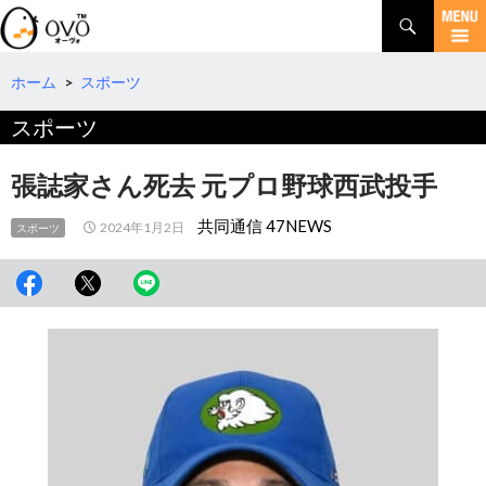
検
索
コ
ン
テ
ホーム
>
スポーツ
ン
スポーツ
ツ
へ
移
張誌家さん死去 元プロ野球西武投手
動
共同通信 47NEWS
2024年1月2日
スポーツ