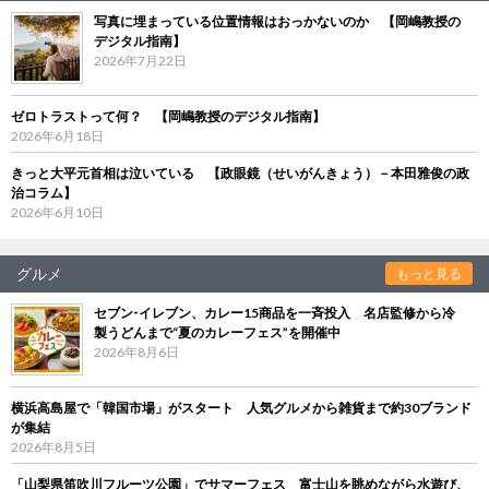
写真に埋まっている位置情報はおっかないのか 【岡嶋教授の
デジタル指南】
2026年7月22日
ゼロトラストって何？ 【岡嶋教授のデジタル指南】
2026年6月18日
きっと大平元首相は泣いている 【政眼鏡（せいがんきょう）－本田雅俊の政
治コラム】
2026年6月10日
グルメ
もっと見る
セブン‐イレブン、カレー15商品を一斉投入 名店監修から冷
製うどんまで“夏のカレーフェス”を開催中
2026年8月6日
横浜高島屋で「韓国市場」がスタート 人気グルメから雑貨まで約30ブランド
が集結
2026年8月5日
「山梨県笛吹川フルーツ公園」でサマーフェス 富士山を眺めながら水遊び、