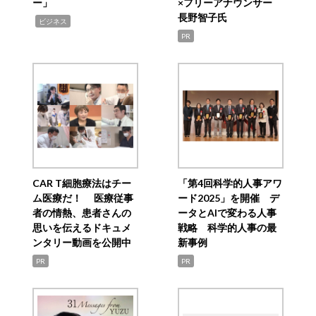
ー」
×フリーアナウンサー
長野智子氏
,
ビジネス
PR
CAR T細胞療法はチー
「第4回科学的人事アワ
ム医療だ！ 医療従事
ード2025」を開催 デ
者の情熱、患者さんの
ータとAIで変わる人事
思いを伝えるドキュメ
戦略 科学的人事の最
ンタリー動画を公開中
新事例
PR
PR