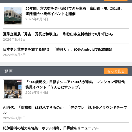
55年間、京の街を走り続けてきた車両 嵐山線・モボ301形、
運行開始55周年イベントを開催
2026年8月6日
夏季企画展「秀吉・秀長と和歌山」 和歌山市立博物館で8月8日から
2026年8月6日
日本史と世界史を旅するRPG 「時渡り」、iOS/Androidで配信開始
2026年8月6日
動画
もっと見る
「100歳現役」目指すシニア1500人が集結 マンション管理代
務員イベント「うぇるねすシップ」
2026年8月4日
AI時代、「暗黙知」は継承できるのか 「デジブレ」説明会／ラウンドテーブ
ル
2026年8月3日
紀伊勝浦の魅力を堪能 ホテル浦島、日昇館をリニューアル