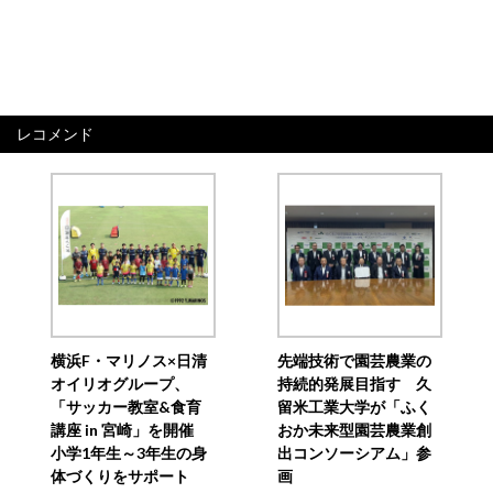
レコメンド
横浜F・マリノス×日清
先端技術で園芸農業の
オイリオグループ、
持続的発展目指す 久
「サッカー教室&食育
留米工業大学が「ふく
講座 in 宮崎」を開催
おか未来型園芸農業創
小学1年生～3年生の身
出コンソーシアム」参
体づくりをサポート
画