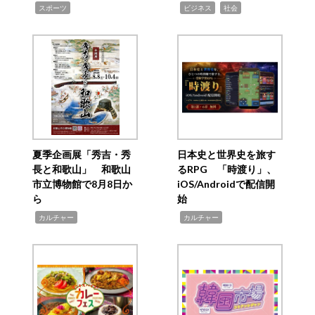
,
,
,
スポーツ
ビジネス
社会
夏季企画展「秀吉・秀
日本史と世界史を旅す
長と和歌山」 和歌山
るRPG 「時渡り」、
市立博物館で8月8日か
iOS/Androidで配信開
ら
始
,
,
カルチャー
カルチャー