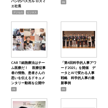
パンのパスカル ロズィ
PR
エ社長
,
,
デジもの
ビジネス
CAR T細胞療法はチー
「第4回科学的人事アワ
ム医療だ！ 医療従事
ード2025」を開催 デ
者の情熱、患者さんの
ータとAIで変わる人事
思いを伝えるドキュメ
戦略 科学的人事の最
ンタリー動画を公開中
新事例
PR
PR