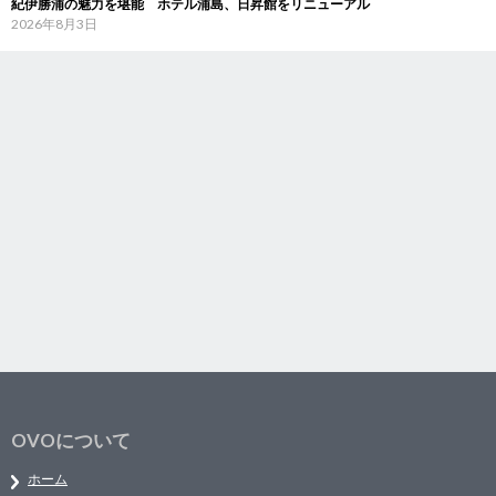
紀伊勝浦の魅力を堪能 ホテル浦島、日昇館をリニューアル
2026年8月3日
OVOについて
ホーム