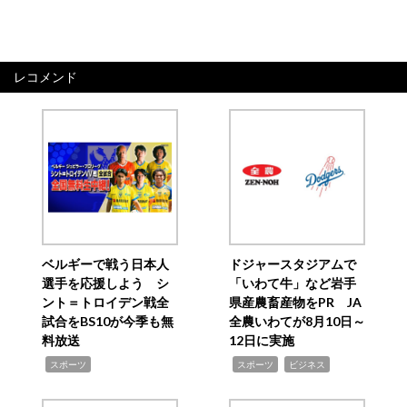
レコメンド
ベルギーで戦う日本人
ドジャースタジアムで
選手を応援しよう シ
「いわて牛」など岩手
ント＝トロイデン戦全
県産農畜産物をPR JA
試合をBS10が今季も無
全農いわてが8月10日～
料放送
12日に実施
,
,
,
スポーツ
スポーツ
ビジネス