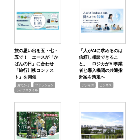
旅の思い出を五・七・
「人がAIに求めるのは
五で！ エースが「か
信頼し相談できるこ
ばんの日」に合わせ
と」 ロジカがAI事業
「旅行川柳コンテス
者と導入機関の共通指
ト」を開催
針案を策定へ
,
,
,
,
,
おでかけ
ファッション
デジもの
ビジネス
ライフスタイル