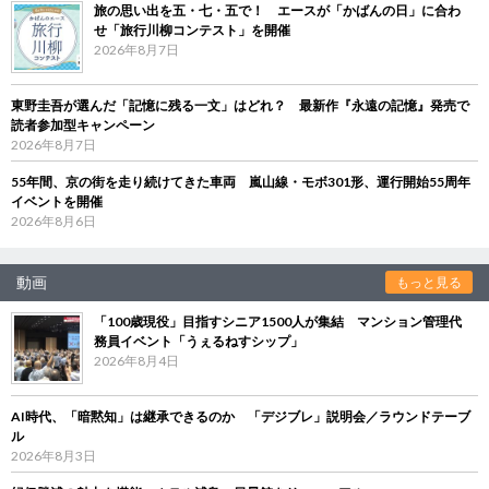
旅の思い出を五・七・五で！ エースが「かばんの日」に合わ
せ「旅行川柳コンテスト」を開催
2026年8月7日
東野圭吾が選んだ「記憶に残る一文」はどれ？ 最新作『永遠の記憶』発売で
読者参加型キャンペーン
2026年8月7日
55年間、京の街を走り続けてきた車両 嵐山線・モボ301形、運行開始55周年
イベントを開催
2026年8月6日
動画
もっと見る
「100歳現役」目指すシニア1500人が集結 マンション管理代
務員イベント「うぇるねすシップ」
2026年8月4日
AI時代、「暗黙知」は継承できるのか 「デジブレ」説明会／ラウンドテーブ
ル
2026年8月3日