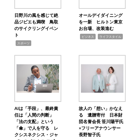
日野川の風を感じて絶
オールデイダイニング
品ジビエも満喫 鳥取
を一新 ヒルトン東京
のサイクリングイベン
お台場、改装進む
ト
,
,
ビジネス
ライフスタイル
,
スポーツ
AIは「手段」、最終責
故人の「想い」かなえ
任は「人間の判断」
る 遺贈寄付 日本財
「法の支配」という
団名誉会長 笹川陽平氏
「傘」で人を守る レ
×フリーアナウンサー
クシスネクシス・ジャ
長野智子氏