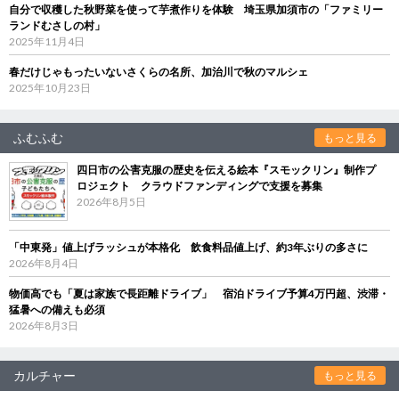
自分で収穫した秋野菜を使って芋煮作りを体験 埼玉県加須市の「ファミリー
ランドむさしの村」
2025年11月4日
春だけじゃもったいないさくらの名所、加治川で秋のマルシェ
2025年10月23日
ふむふむ
もっと見る
四日市の公害克服の歴史を伝える絵本『スモックリン』制作プ
ロジェクト クラウドファンディングで支援を募集
2026年8月5日
「中東発」値上げラッシュが本格化 飲食料品値上げ、約3年ぶりの多さに
2026年8月4日
物価高でも「夏は家族で長距離ドライブ」 宿泊ドライブ予算4万円超、渋滞・
猛暑への備えも必須
2026年8月3日
カルチャー
もっと見る