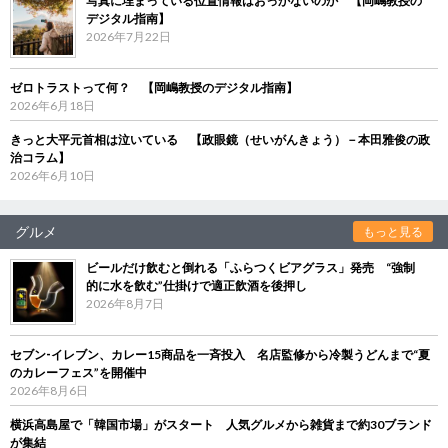
写真に埋まっている位置情報はおっかないのか 【岡嶋教授の
デジタル指南】
2026年7月22日
ゼロトラストって何？ 【岡嶋教授のデジタル指南】
2026年6月18日
きっと大平元首相は泣いている 【政眼鏡（せいがんきょう）－本田雅俊の政
治コラム】
2026年6月10日
グルメ
もっと見る
ビールだけ飲むと倒れる「ふらつくビアグラス」発売 “強制
的に水を飲む”仕掛けで適正飲酒を後押し
2026年8月7日
セブン‐イレブン、カレー15商品を一斉投入 名店監修から冷製うどんまで“夏
のカレーフェス”を開催中
2026年8月6日
横浜高島屋で「韓国市場」がスタート 人気グルメから雑貨まで約30ブランド
が集結