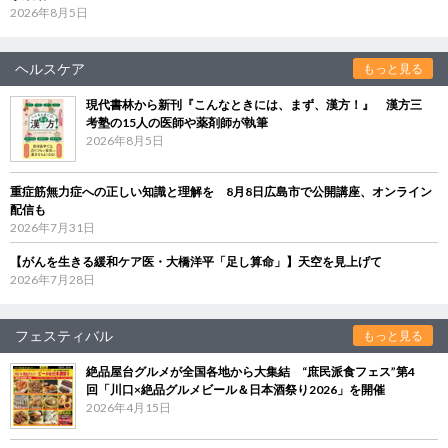
2026年8月5日
ヘルスケア
もっと見る
現代書林から新刊『こんなときには、まず、漢方！』 漢方三
考塾の15人の医師や薬剤師が執筆
2026年8月5日
重症筋無力症への正しい知識と理解を 8月8日広島市で公開講座、オンライン
配信も
2026年7月31日
【がんを生きる緩和ケア医・大橋洋平「足し算命」】天空を見上げて
2026年7月28日
フェスティバル
もっと見る
絶品屋台グルメが全国各地から大集結 “庶民派食フェス”第4
回「川口×絶品グルメビール＆日本酒祭り2026」を開催
2026年4月15日