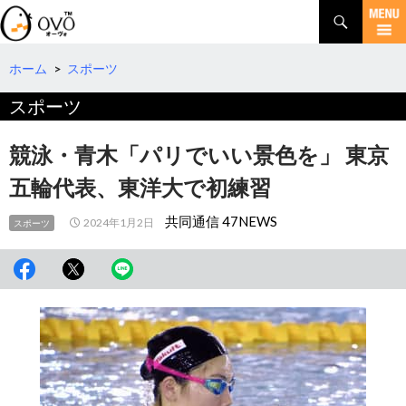
検
索
コ
ン
テ
ホーム
>
スポーツ
ン
スポーツ
ツ
へ
移
競泳・青木「パリでいい景色を」 東京
動
五輪代表、東洋大で初練習
共同通信 47NEWS
2024年1月2日
スポーツ