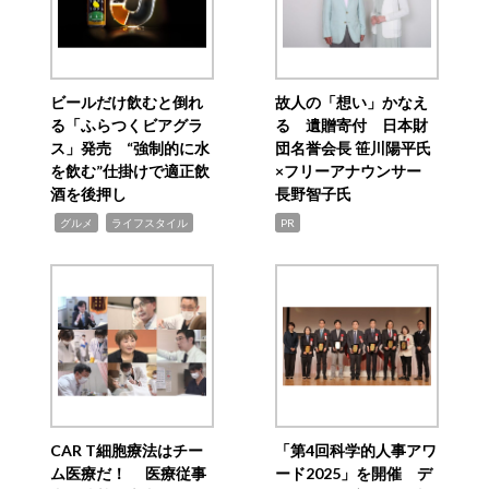
ビールだけ飲むと倒れ
故人の「想い」かなえ
る「ふらつくビアグラ
る 遺贈寄付 日本財
ス」発売 “強制的に水
団名誉会長 笹川陽平氏
を飲む”仕掛けで適正飲
×フリーアナウンサー
酒を後押し
長野智子氏
,
,
グルメ
ライフスタイル
PR
CAR T細胞療法はチー
「第4回科学的人事アワ
ム医療だ！ 医療従事
ード2025」を開催 デ