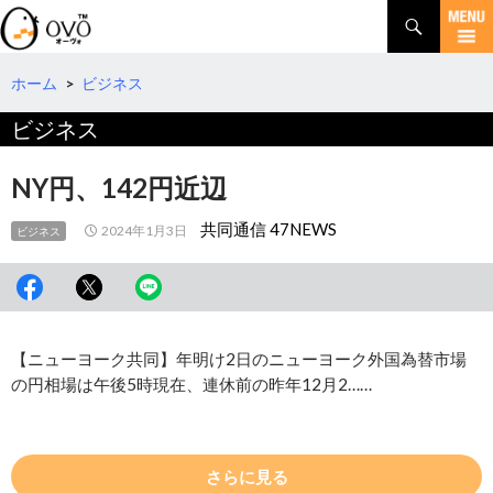
検
索
コ
ン
テ
ホーム
>
ビジネス
ン
ビジネス
ツ
へ
移
NY円、142円近辺
動
共同通信 47NEWS
2024年1月3日
ビジネス
【ニューヨーク共同】年明け2日のニューヨーク外国為替市場
の円相場は午後5時現在、連休前の昨年12月2……
さらに見る