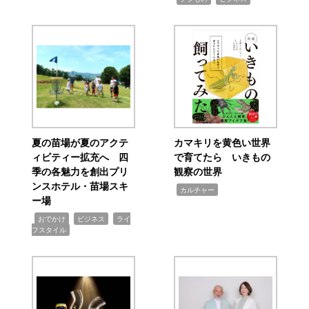
夏の苗場が夏のアクテ
カマキリを黄色い世界
ィビティー拡充へ 四
で育てたら いきもの
季の各魅力を創出プリ
観察の世界
ンスホテル・苗場スキ
,
カルチャー
ー場
,
,
,
おでかけ
ビジネス
ライ
フスタイル