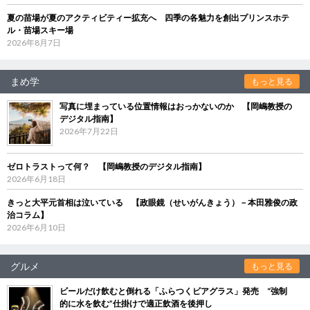
夏の苗場が夏のアクティビティー拡充へ 四季の各魅力を創出プリンスホテ
ル・苗場スキー場
2026年8月7日
まめ学
もっと見る
写真に埋まっている位置情報はおっかないのか 【岡嶋教授の
デジタル指南】
2026年7月22日
ゼロトラストって何？ 【岡嶋教授のデジタル指南】
2026年6月18日
きっと大平元首相は泣いている 【政眼鏡（せいがんきょう）－本田雅俊の政
治コラム】
2026年6月10日
グルメ
もっと見る
ビールだけ飲むと倒れる「ふらつくビアグラス」発売 “強制
的に水を飲む”仕掛けで適正飲酒を後押し