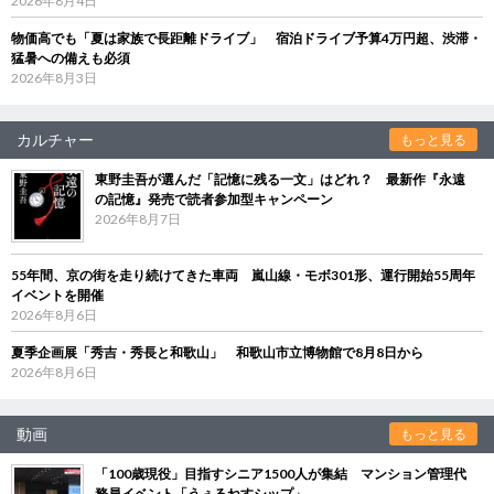
2026年8月4日
物価高でも「夏は家族で長距離ドライブ」 宿泊ドライブ予算4万円超、渋滞・
猛暑への備えも必須
2026年8月3日
カルチャー
もっと見る
東野圭吾が選んだ「記憶に残る一文」はどれ？ 最新作『永遠
の記憶』発売で読者参加型キャンペーン
2026年8月7日
55年間、京の街を走り続けてきた車両 嵐山線・モボ301形、運行開始55周年
イベントを開催
2026年8月6日
夏季企画展「秀吉・秀長と和歌山」 和歌山市立博物館で8月8日から
2026年8月6日
動画
もっと見る
「100歳現役」目指すシニア1500人が集結 マンション管理代
務員イベント「うぇるねすシップ」