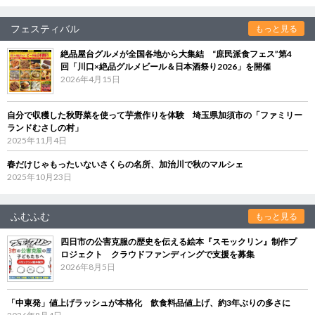
フェスティバル
もっと見る
絶品屋台グルメが全国各地から大集結 “庶民派食フェス”第4
回「川口×絶品グルメビール＆日本酒祭り2026」を開催
2026年4月15日
自分で収穫した秋野菜を使って芋煮作りを体験 埼玉県加須市の「ファミリー
ランドむさしの村」
2025年11月4日
春だけじゃもったいないさくらの名所、加治川で秋のマルシェ
2025年10月23日
ふむふむ
もっと見る
四日市の公害克服の歴史を伝える絵本『スモックリン』制作プ
ロジェクト クラウドファンディングで支援を募集
2026年8月5日
「中東発」値上げラッシュが本格化 飲食料品値上げ、約3年ぶりの多さに