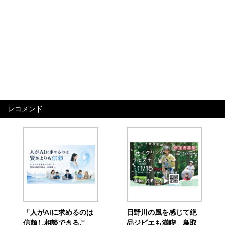
レコメンド
「人がAIに求めるのは
日野川の風を感じて絶
信頼し相談できるこ
品ジビエも満喫 鳥取