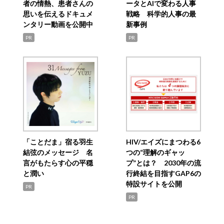
者の情熱、患者さんの
ータとAIで変わる人事
思いを伝えるドキュメ
戦略 科学的人事の最
ンタリー動画を公開中
新事例
PR
PR
「ことだま」宿る羽生
HIV/エイズにまつわる6
結弦のメッセージ 名
つの“理解のギャッ
言がもたらす心の平穏
プ”とは？ 2030年の流
と潤い
行終結を目指すGAP6の
特設サイトを公開
PR
PR