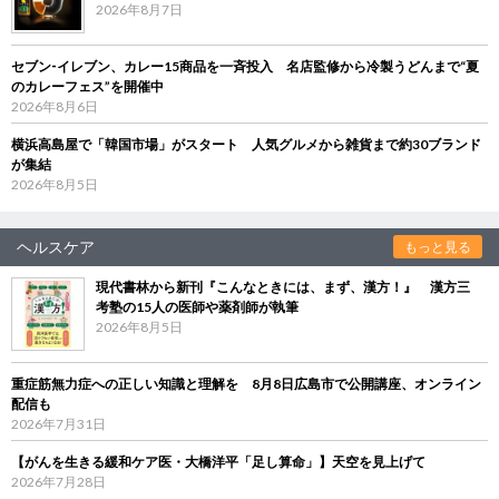
2026年8月7日
セブン‐イレブン、カレー15商品を一斉投入 名店監修から冷製うどんまで“夏
のカレーフェス”を開催中
2026年8月6日
横浜高島屋で「韓国市場」がスタート 人気グルメから雑貨まで約30ブランド
が集結
2026年8月5日
ヘルスケア
もっと見る
現代書林から新刊『こんなときには、まず、漢方！』 漢方三
考塾の15人の医師や薬剤師が執筆
2026年8月5日
重症筋無力症への正しい知識と理解を 8月8日広島市で公開講座、オンライン
配信も
2026年7月31日
【がんを生きる緩和ケア医・大橋洋平「足し算命」】天空を見上げて
2026年7月28日