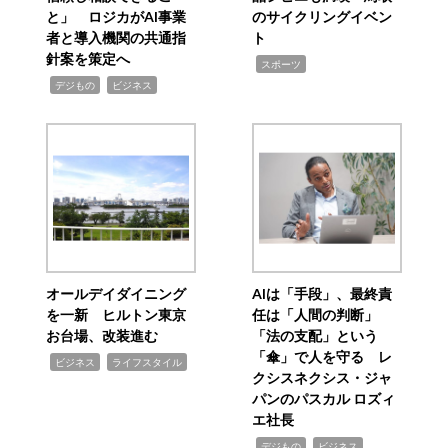
と」 ロジカがAI事業
のサイクリングイベン
者と導入機関の共通指
ト
針案を策定へ
,
スポーツ
,
,
デジもの
ビジネス
オールデイダイニング
AIは「手段」、最終責
を一新 ヒルトン東京
任は「人間の判断」
お台場、改装進む
「法の支配」という
「傘」で人を守る レ
,
,
ビジネス
ライフスタイル
クシスネクシス・ジャ
パンのパスカル ロズィ
エ社長
,
,
デジもの
ビジネス