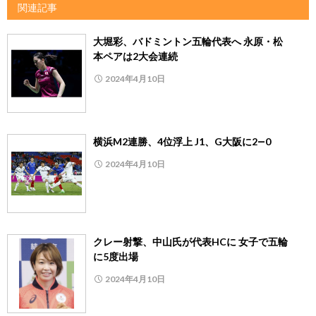
関連記事
大堀彩、バドミントン五輪代表へ 永原・松
本ペアは2大会連続
2024年4月10日
横浜M2連勝、4位浮上 J1、G大阪に2―0
2024年4月10日
クレー射撃、中山氏が代表HCに 女子で五輪
に5度出場
2024年4月10日