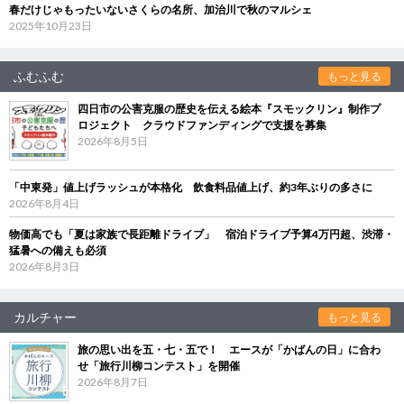
春だけじゃもったいないさくらの名所、加治川で秋のマルシェ
2025年10月23日
ふむふむ
もっと見る
四日市の公害克服の歴史を伝える絵本『スモックリン』制作プ
ロジェクト クラウドファンディングで支援を募集
2026年8月5日
「中東発」値上げラッシュが本格化 飲食料品値上げ、約3年ぶりの多さに
2026年8月4日
物価高でも「夏は家族で長距離ドライブ」 宿泊ドライブ予算4万円超、渋滞・
猛暑への備えも必須
2026年8月3日
カルチャー
もっと見る
旅の思い出を五・七・五で！ エースが「かばんの日」に合わ
せ「旅行川柳コンテスト」を開催
2026年8月7日