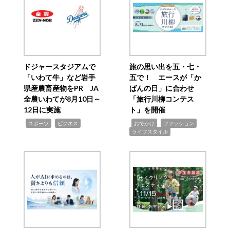
ドジャースタジアムで
旅の思い出を五・七・
「いわて牛」など岩手
五で！ エースが「か
県産農畜産物をPR JA
ばんの日」に合わせ
全農いわてが8月10日～
「旅行川柳コンテス
12日に実施
ト」を開催
,
,
,
,
,
スポーツ
ビジネス
おでかけ
ファッション
ライフスタイル