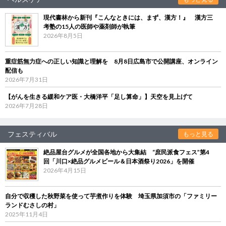
現代書林から新刊『こんなときには、まず、漢方！』 漢方三
考塾の15人の医師や薬剤師が執筆
2026年8月5日
重症筋無力症への正しい知識と理解を 8月8日広島市で公開講座、オンライン
配信も
2026年7月31日
【がんを生きる緩和ケア医・大橋洋平「足し算命」】天空を見上げて
2026年7月28日
フェスティバル
もっと見る
絶品屋台グルメが全国各地から大集結 “庶民派食フェス”第4
回「川口×絶品グルメビール＆日本酒祭り2026」を開催
2026年4月15日
自分で収穫した秋野菜を使って芋煮作りを体験 埼玉県加須市の「ファミリー
ランドむさしの村」
2025年11月4日