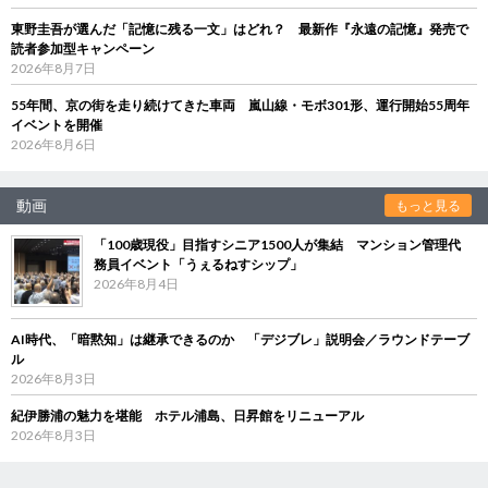
東野圭吾が選んだ「記憶に残る一文」はどれ？ 最新作『永遠の記憶』発売で
読者参加型キャンペーン
2026年8月7日
55年間、京の街を走り続けてきた車両 嵐山線・モボ301形、運行開始55周年
イベントを開催
2026年8月6日
動画
もっと見る
「100歳現役」目指すシニア1500人が集結 マンション管理代
務員イベント「うぇるねすシップ」
2026年8月4日
AI時代、「暗黙知」は継承できるのか 「デジブレ」説明会／ラウンドテーブ
ル
2026年8月3日
紀伊勝浦の魅力を堪能 ホテル浦島、日昇館をリニューアル
2026年8月3日