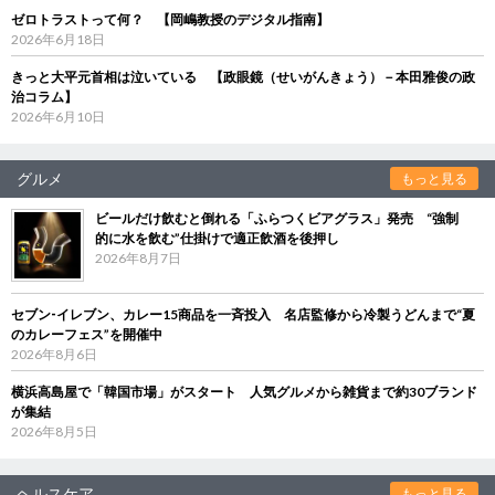
ゼロトラストって何？ 【岡嶋教授のデジタル指南】
2026年6月18日
きっと大平元首相は泣いている 【政眼鏡（せいがんきょう）－本田雅俊の政
治コラム】
2026年6月10日
グルメ
もっと見る
ビールだけ飲むと倒れる「ふらつくビアグラス」発売 “強制
的に水を飲む”仕掛けで適正飲酒を後押し
2026年8月7日
セブン‐イレブン、カレー15商品を一斉投入 名店監修から冷製うどんまで“夏
のカレーフェス”を開催中
2026年8月6日
横浜高島屋で「韓国市場」がスタート 人気グルメから雑貨まで約30ブランド
が集結
2026年8月5日
ヘルスケア
もっと見る