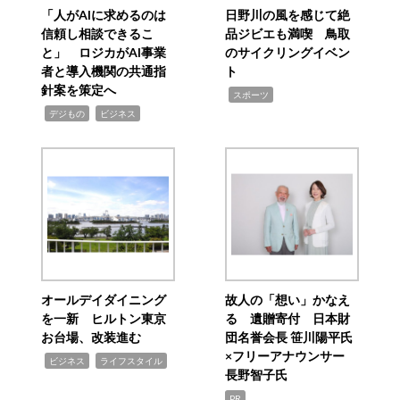
「人がAIに求めるのは
日野川の風を感じて絶
信頼し相談できるこ
品ジビエも満喫 鳥取
と」 ロジカがAI事業
のサイクリングイベン
者と導入機関の共通指
ト
針案を策定へ
,
スポーツ
,
,
デジもの
ビジネス
オールデイダイニング
故人の「想い」かなえ
を一新 ヒルトン東京
る 遺贈寄付 日本財
お台場、改装進む
団名誉会長 笹川陽平氏
×フリーアナウンサー
,
,
ビジネス
ライフスタイル
長野智子氏
PR