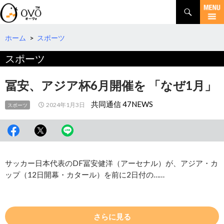
検
索
コ
ン
テ
ホーム
>
スポーツ
ン
スポーツ
ツ
へ
移
冨安、アジア杯6月開催を 「なぜ1月」
動
共同通信 47NEWS
2024年1月3日
スポーツ
サッカー日本代表のDF冨安健洋（アーセナル）が、アジア・カ
ップ（12日開幕・カタール）を前に2日付の……
さらに見る