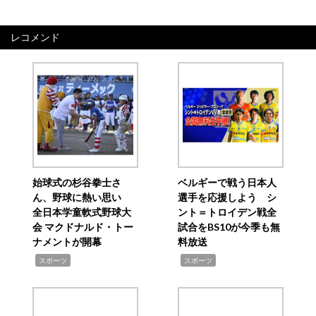
レコメンド
始球式の杉谷拳士さ
ベルギーで戦う日本人
ん、野球に熱い思い
選手を応援しよう シ
全日本学童軟式野球大
ント＝トロイデン戦全
会 マクドナルド・トー
試合をBS10が今季も無
ナメントが開幕
料放送
,
,
スポーツ
スポーツ