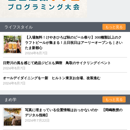
ライフスタイル
もっと見る
【入場無料！けやきひろば秋のビール祭り】300種類以上のク
ラフトビールが集まる！土日祝日はアーリーオープンも｜さい
たま新都心
2026年8月7日
日野川の風を感じて絶品ジビエも満喫 鳥取のサイクリングイベント
2026年8月7日
オールデイダイニングを一新 ヒルトン東京お台場、改装進む
2026年8月7日
まめ学
もっと見る
写真に埋まっている位置情報はおっかないのか 【岡嶋教授の
デジタル指南】
2026年7月22日