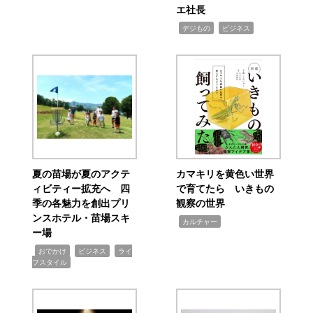
エ社長
,
,
デジもの
ビジネス
夏の苗場が夏のアクテ
カマキリを黄色い世界
ィビティー拡充へ 四
で育てたら いきもの
季の各魅力を創出プリ
観察の世界
ンスホテル・苗場スキ
,
カルチャー
ー場
,
,
,
おでかけ
ビジネス
ライ
フスタイル