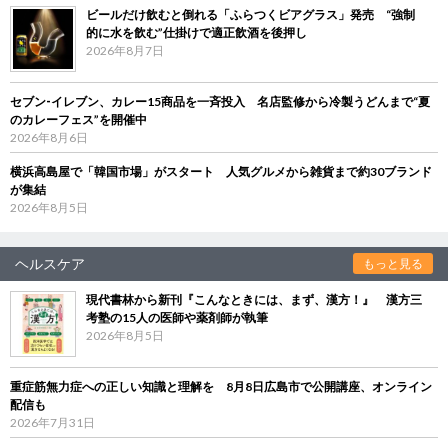
ビールだけ飲むと倒れる「ふらつくビアグラス」発売 “強制
的に水を飲む”仕掛けで適正飲酒を後押し
2026年8月7日
セブン‐イレブン、カレー15商品を一斉投入 名店監修から冷製うどんまで“夏
のカレーフェス”を開催中
2026年8月6日
横浜高島屋で「韓国市場」がスタート 人気グルメから雑貨まで約30ブランド
が集結
2026年8月5日
ヘルスケア
もっと見る
現代書林から新刊『こんなときには、まず、漢方！』 漢方三
考塾の15人の医師や薬剤師が執筆
2026年8月5日
重症筋無力症への正しい知識と理解を 8月8日広島市で公開講座、オンライン
配信も
2026年7月31日