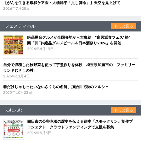
【がんを生きる緩和ケア医・大橋洋平「足し算命」】天空を見上げて
2026年7月28日
フェスティバル
もっと見る
絶品屋台グルメが全国各地から大集結 “庶民派食フェス”第4
回「川口×絶品グルメビール＆日本酒祭り2026」を開催
2026年4月15日
自分で収穫した秋野菜を使って芋煮作りを体験 埼玉県加須市の「ファミリー
ランドむさしの村」
2025年11月4日
春だけじゃもったいないさくらの名所、加治川で秋のマルシェ
2025年10月23日
ふむふむ
もっと見る
四日市の公害克服の歴史を伝える絵本『スモックリン』制作プ
ロジェクト クラウドファンディングで支援を募集
2026年8月5日