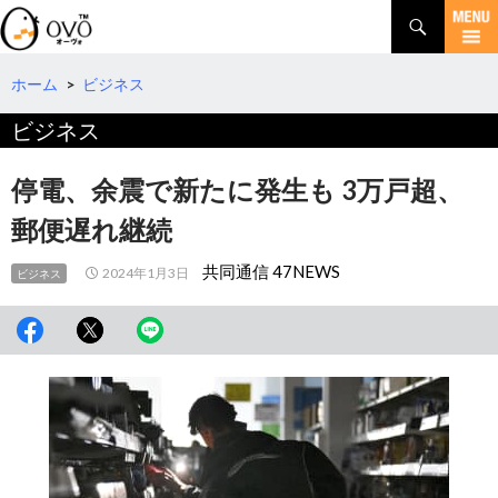
検
索
コ
ン
テ
ホーム
>
ビジネス
ン
ビジネス
ツ
へ
移
停電、余震で新たに発生も 3万戸超、
動
郵便遅れ継続
共同通信 47NEWS
2024年1月3日
ビジネス