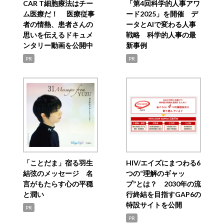
CAR T細胞療法はチー
「第4回科学的人事アワ
ム医療だ！ 医療従事
ード2025」を開催 デ
者の情熱、患者さんの
ータとAIで変わる人事
思いを伝えるドキュメ
戦略 科学的人事の最
ンタリー動画を公開中
新事例
PR
PR
「ことだま」宿る羽生
HIV/エイズにまつわる6
結弦のメッセージ 名
つの“理解のギャッ
言がもたらす心の平穏
プ”とは？ 2030年の流
と潤い
行終結を目指すGAP6の
特設サイトを公開
PR
PR