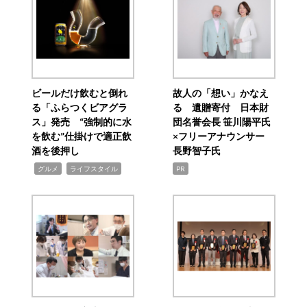
ビールだけ飲むと倒れ
故人の「想い」かなえ
る「ふらつくビアグラ
る 遺贈寄付 日本財
ス」発売 “強制的に水
団名誉会長 笹川陽平氏
を飲む”仕掛けで適正飲
×フリーアナウンサー
酒を後押し
長野智子氏
,
,
グルメ
ライフスタイル
PR