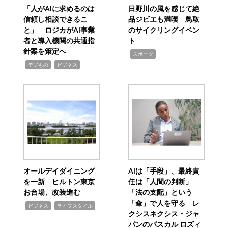
「人がAIに求めるのは
日野川の風を感じて絶
信頼し相談できるこ
品ジビエも満喫 鳥取
と」 ロジカがAI事業
のサイクリングイベン
者と導入機関の共通指
ト
針案を策定へ
,
スポーツ
,
,
デジもの
ビジネス
オールデイダイニング
AIは「手段」、最終責
を一新 ヒルトン東京
任は「人間の判断」
お台場、改装進む
「法の支配」という
「傘」で人を守る レ
,
,
ビジネス
ライフスタイル
クシスネクシス・ジャ
パンのパスカル ロズィ