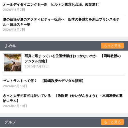
オールデイダイニングを一新 ヒルトン東京お台場、改装進む
2026年8月7日
夏の苗場が夏のアクティビティー拡充へ 四季の各魅力を創出プリンスホテ
ル・苗場スキー場
2026年8月7日
まめ学
もっと見る
写真に埋まっている位置情報はおっかないのか 【岡嶋教授の
デジタル指南】
2026年7月22日
ゼロトラストって何？ 【岡嶋教授のデジタル指南】
2026年6月18日
きっと大平元首相は泣いている 【政眼鏡（せいがんきょう）－本田雅俊の政
治コラム】
2026年6月10日
グルメ
もっと見る