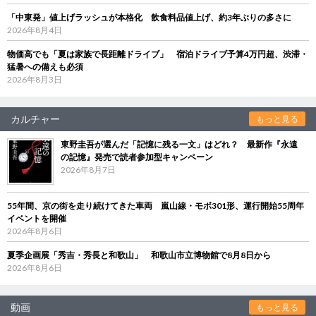
「中東発」値上げラッシュが本格化 飲食料品値上げ、約3年ぶりの多さに
2026年8月4日
物価高でも「夏は家族で長距離ドライブ」 宿泊ドライブ予算4万円超、渋滞・
猛暑への備えも必須
2026年8月3日
カルチャー
もっと見る
東野圭吾が選んだ「記憶に残る一文」はどれ？ 最新作『永遠
の記憶』発売で読者参加型キャンペーン
2026年8月7日
55年間、京の街を走り続けてきた車両 嵐山線・モボ301形、運行開始55周年
イベントを開催
2026年8月6日
夏季企画展「秀吉・秀長と和歌山」 和歌山市立博物館で8月8日から
2026年8月6日
動画
もっと見る