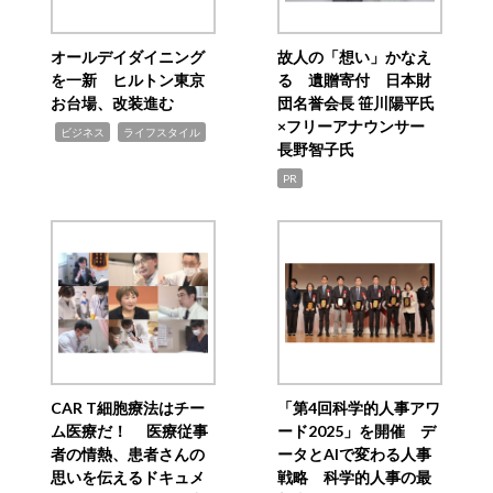
オールデイダイニング
故人の「想い」かなえ
を一新 ヒルトン東京
る 遺贈寄付 日本財
お台場、改装進む
団名誉会長 笹川陽平氏
×フリーアナウンサー
,
,
ビジネス
ライフスタイル
長野智子氏
PR
CAR T細胞療法はチー
「第4回科学的人事アワ
ム医療だ！ 医療従事
ード2025」を開催 デ
者の情熱、患者さんの
ータとAIで変わる人事
思いを伝えるドキュメ
戦略 科学的人事の最