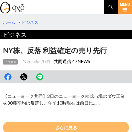
検
索
コ
ン
テ
ホーム
>
ビジネス
ン
ビジネス
ツ
へ
移
NY株、反落 利益確定の売り先行
動
共同通信 47NEWS
2024年1月4日
ビジネス
【ニューヨーク共同】3日のニューヨーク株式市場のダウ工業
株30種平均は反落し、午前10時現在は前日比……
さらに見る