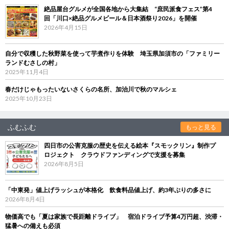
絶品屋台グルメが全国各地から大集結 “庶民派食フェス”第4
回「川口×絶品グルメビール＆日本酒祭り2026」を開催
2026年4月15日
自分で収穫した秋野菜を使って芋煮作りを体験 埼玉県加須市の「ファミリー
ランドむさしの村」
2025年11月4日
春だけじゃもったいないさくらの名所、加治川で秋のマルシェ
2025年10月23日
ふむふむ
もっと見る
四日市の公害克服の歴史を伝える絵本『スモックリン』制作プ
ロジェクト クラウドファンディングで支援を募集
2026年8月5日
「中東発」値上げラッシュが本格化 飲食料品値上げ、約3年ぶりの多さに
2026年8月4日
物価高でも「夏は家族で長距離ドライブ」 宿泊ドライブ予算4万円超、渋滞・
猛暑への備えも必須