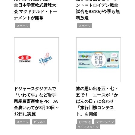
全日本学童軟式野球大
ント＝トロイデン戦全
会 マクドナルド・トー
試合をBS10が今季も無
ナメントが開幕
料放送
,
,
スポーツ
スポーツ
ドジャースタジアムで
旅の思い出を五・七・
「いわて牛」など岩手
五で！ エースが「か
県産農畜産物をPR JA
ばんの日」に合わせ
全農いわてが8月10日～
「旅行川柳コンテス
12日に実施
ト」を開催
,
,
,
,
,
スポーツ
ビジネス
おでかけ
ファッション
ライフスタイル