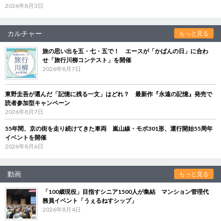
2026年8月3日
カルチャー
もっと見る
旅の思い出を五・七・五で！ エースが「かばんの日」に合わ
せ「旅行川柳コンテスト」を開催
2026年8月7日
東野圭吾が選んだ「記憶に残る一文」はどれ？ 最新作『永遠の記憶』発売で
読者参加型キャンペーン
2026年8月7日
55年間、京の街を走り続けてきた車両 嵐山線・モボ301形、運行開始55周年
イベントを開催
2026年8月6日
動画
もっと見る
「100歳現役」目指すシニア1500人が集結 マンション管理代
務員イベント「うぇるねすシップ」
2026年8月4日