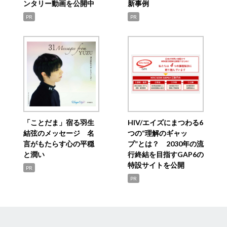
ンタリー動画を公開中
新事例
PR
PR
「ことだま」宿る羽生
HIV/エイズにまつわる6
結弦のメッセージ 名
つの“理解のギャッ
言がもたらす心の平穏
プ”とは？ 2030年の流
と潤い
行終結を目指すGAP6の
特設サイトを公開
PR
PR