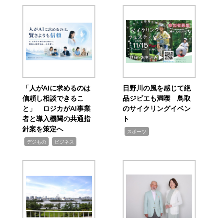
「人がAIに求めるのは
日野川の風を感じて絶
信頼し相談できるこ
品ジビエも満喫 鳥取
と」 ロジカがAI事業
のサイクリングイベン
者と導入機関の共通指
ト
針案を策定へ
,
スポーツ
,
,
デジもの
ビジネス