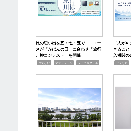
旅の思い出を五・七・五で！ エー
「人がA
スが「かばんの日」に合わせ「旅行
きること
川柳コンテスト」を開催
入機関の
,
,
,
,
,
おでかけ
ファッション
ライフスタイル
デジもの