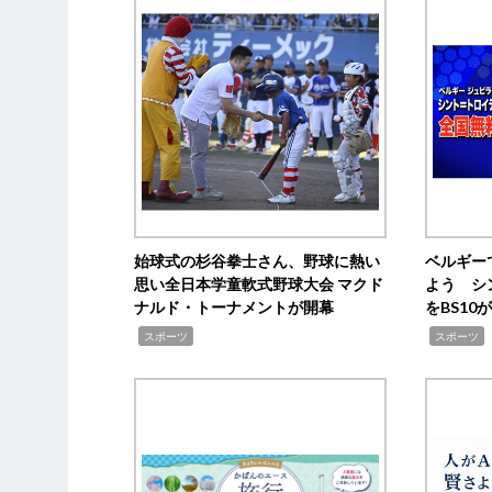
始球式の杉谷拳士さん、野球に熱い
ベルギー
思い全日本学童軟式野球大会 マクド
よう シ
ナルド・トーナメントが開幕
をBS1
,
,
スポーツ
スポーツ