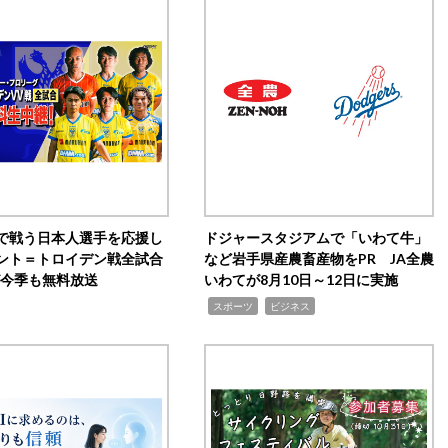
で戦う日本人選手を応援し
ドジャースタジアムで「いわて牛」
ント＝トロイデン戦全試合
など岩手県産農畜産物をPR JA全農
0が今季も無料放送
いわてが8月10日～12日に実施
,
,
スポーツ
ビジネス