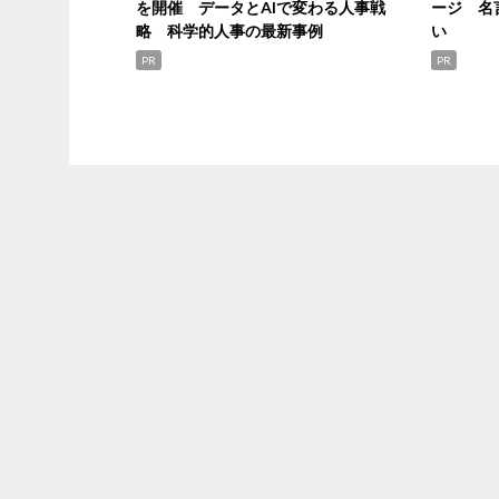
を開催 データとAIで変わる人事戦
ージ 名
略 科学的人事の最新事例
い
PR
PR