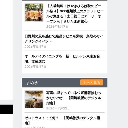
【入場無料！けやきひろば秋のビー
ル祭り】300種類以上のクラフトビー
ルが集まる！土日祝日はアーリーオ
ープンも｜さいたま新都心
2026年8月7日
日野川の風を感じて絶品ジビエも満喫 鳥取のサイ
クリングイベント
2026年8月7日
オールデイダイニングを一新 ヒルトン東京お台
場、改装進む
2026年8月7日
まめ学
もっと見る
写真に埋まっている位置情報はおっ
かないのか 【岡嶋教授のデジタル
指南】
2026年7月22日
ゼロトラストって何？ 【岡嶋教授のデジタル指
南】