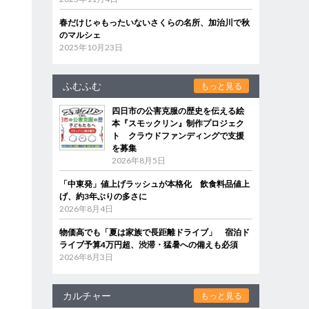
春だけじゃもったいないさくらの名所、加治川で秋
のマルシェ
2025年10月23日
ふむふむ
もっと見る
四日市の公害克服の歴史を伝える絵
本『スモックリン』制作プロジェク
ト クラウドファンディングで支援
を募集
2026年8月5日
「中東発」値上げラッシュが本格化 飲食料品値上
げ、約3年ぶりの多さに
2026年8月4日
物価高でも「夏は家族で長距離ドライブ」 宿泊ド
ライブ予算4万円超、渋滞・猛暑への備えも必須
2026年8月3日
カルチャー
もっと見る