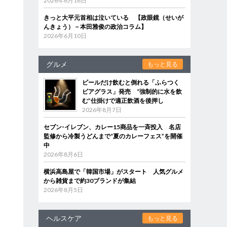
2026年6月18日
きっと大平元首相は泣いている 【政眼鏡（せいが
んきょう）－本田雅俊の政治コラム】
2026年6月10日
グルメ
もっと見る
ビールだけ飲むと倒れる「ふらつく
ビアグラス」発売 “強制的に水を飲
む”仕掛けで適正飲酒を後押し
2026年8月7日
セブン‐イレブン、カレー15商品を一斉投入 名店
監修から冷製うどんまで“夏のカレーフェス”を開催
中
2026年8月6日
横浜高島屋で「韓国市場」がスタート 人気グルメ
から雑貨まで約30ブランドが集結
2026年8月5日
ヘルスケア
もっと見る