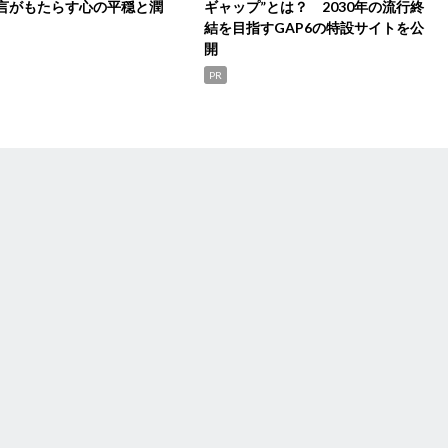
言がもたらす心の平穏と潤
ギャップ”とは？ 2030年の流行終
結を目指すGAP6の特設サイトを公
開
PR