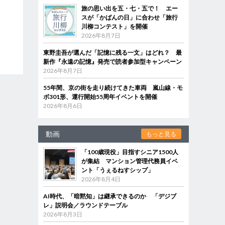
旅の思い出を五・七・五で！ エー
スが「かばんの日」に合わせ「旅行
川柳コンテスト」を開催
2026年8月7日
東野圭吾が選んだ「記憶に残る一文」はどれ？ 最
新作『永遠の記憶』発売で読者参加型キャンペーン
2026年8月7日
55年間、京の街を走り続けてきた車両 嵐山線・モ
ボ301形、運行開始55周年イベントを開催
2026年8月6日
動画
もっと見る
「100歳現役」目指すシニア1500人
が集結 マンション管理代務員イベ
ント「うぇるねすシップ」
2026年8月4日
AI時代、「暗黙知」は継承できるのか 「デジブ
レ」説明会／ラウンドテーブル
2026年8月3日