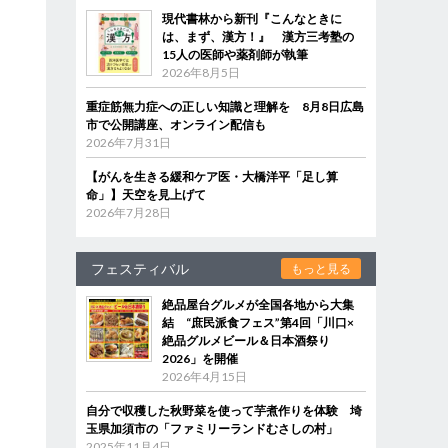
現代書林から新刊『こんなときに
は、まず、漢方！』 漢方三考塾の
15人の医師や薬剤師が執筆
2026年8月5日
重症筋無力症への正しい知識と理解を 8月8日広島
市で公開講座、オンライン配信も
2026年7月31日
【がんを生きる緩和ケア医・大橋洋平「足し算
命」】天空を見上げて
2026年7月28日
フェスティバル
もっと見る
絶品屋台グルメが全国各地から大集
結 “庶民派食フェス”第4回「川口×
絶品グルメビール＆日本酒祭り
2026」を開催
2026年4月15日
自分で収穫した秋野菜を使って芋煮作りを体験 埼
玉県加須市の「ファミリーランドむさしの村」
2025年11月4日