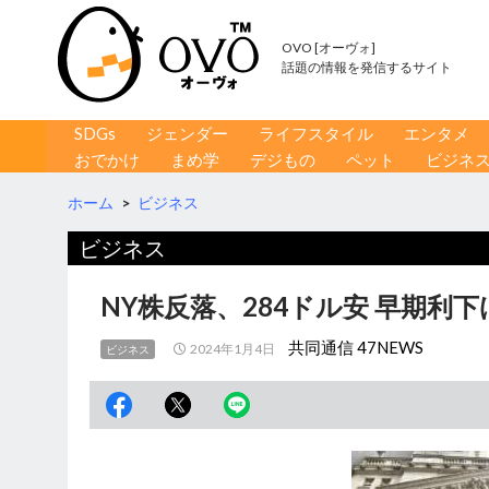
OVO [オーヴォ]
話題の情報を発信するサイト
コンテンツへ移動
検
SDGs
ジェンダー
ライフスタイル
エンタメ
索
おでかけ
まめ学
デジもの
ペット
ビジネ
ホーム
>
ビジネス
ビジネス
NY株反落、284ドル安 早期利
共同通信 47NEWS
2024年1月4日
ビジネス