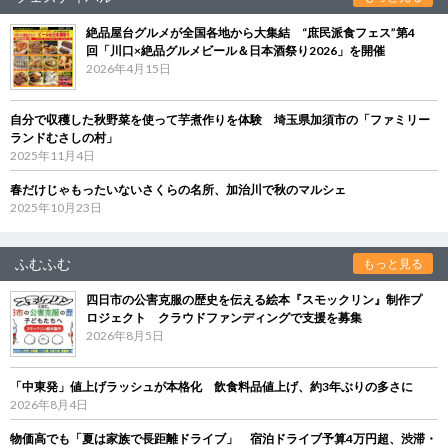
絶品屋台グルメが全国各地から大集結 “庶民派食フェス”第4
回「川口×絶品グルメビール＆日本酒祭り2026」を開催
2026年4月15日
自分で収穫した秋野菜を使って芋煮作りを体験 埼玉県加須市の「ファミリー
ランドむさしの村」
2025年11月4日
春だけじゃもったいないさくらの名所、加治川で秋のマルシェ
2025年10月23日
ふむふむ
もっと見る
四日市の公害克服の歴史を伝える絵本『スモックリン』制作プ
ロジェクト クラウドファンディングで支援を募集
2026年8月5日
「中東発」値上げラッシュが本格化 飲食料品値上げ、約3年ぶりの多さに
2026年8月4日
物価高でも「夏は家族で長距離ドライブ」 宿泊ドライブ予算4万円超、渋滞・