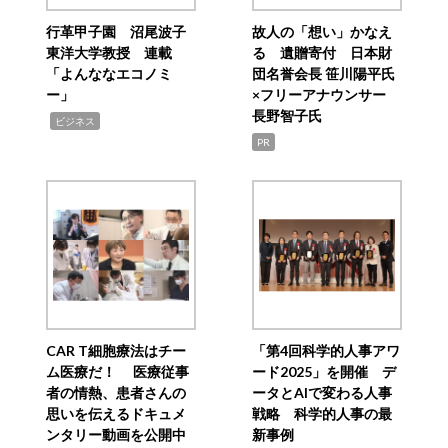
行革甲子園 沼尾波子
故人の「想い」かなえ
東洋大学教授 連載
る 遺贈寄付 日本財
「よんななエコノミ
団名誉会長 笹川陽平氏
ー」
×フリーアナウンサー
長野智子氏
,
ビジネス
PR
CAR T細胞療法はチー
「第4回科学的人事アワ
ム医療だ！ 医療従事
ード2025」を開催 デ
者の情熱、患者さんの
ータとAIで変わる人事
思いを伝えるドキュメ
戦略 科学的人事の最
ンタリー動画を公開中
新事例