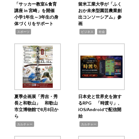
「サッカー教室&食育
留米工業大学が「ふく
講座 in 宮崎」を開催
おか未来型園芸農業創
小学1年生～3年生の身
出コンソーシアム」参
体づくりをサポート
画
,
,
,
スポーツ
ビジネス
社会
夏季企画展「秀吉・秀
日本史と世界史を旅す
長と和歌山」 和歌山
るRPG 「時渡り」、
市立博物館で8月8日か
iOS/Androidで配信開
ら
始
,
,
カルチャー
カルチャー