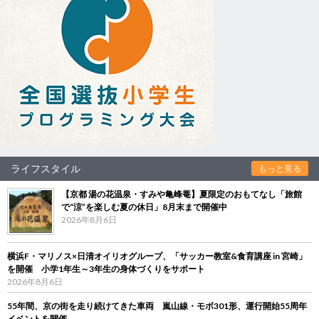
ライフスタイル
もっと見る
【京都 湯の花温泉・すみや亀峰菴】夏限定のおもてなし「旅館
で“涼”を楽しむ夏の休日」8月末まで開催中
2026年8月6日
横浜F・マリノス×日清オイリオグループ、「サッカー教室&食育講座 in 宮崎」
を開催 小学1年生～3年生の身体づくりをサポート
2026年8月6日
55年間、京の街を走り続けてきた車両 嵐山線・モボ301形、運行開始55周年
イベントを開催