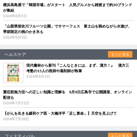
横浜高島屋で「韓国市場」がスタート 人気グルメから雑貨まで約30ブランド
が集結
2026年8月5日
「山梨県笛吹川フルーツ公園」でサマーフェス 富士山を眺めながら水遊び、
季節限定の桃のかき氷も
2026年8月3日
ヘルスケア
もっと見る
現代書林から新刊『こんなときには、まず、漢方！』 漢方三
考塾の15人の医師や薬剤師が執筆
2026年8月5日
重症筋無力症への正しい知識と理解を 8月8日広島市で公開講座、オンライン
配信も
2026年7月31日
【がんを生きる緩和ケア医・大橋洋平「足し算命」】天空を見上げて
2026年7月28日
フェスティバル
もっと見る