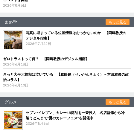
2026年8月6日
まめ学
もっと見る
写真に埋まっている位置情報はおっかないのか 【岡嶋教授の
デジタル指南】
2026年7月22日
ゼロトラストって何？ 【岡嶋教授のデジタル指南】
2026年6月18日
きっと大平元首相は泣いている 【政眼鏡（せいがんきょう）－本田雅俊の政
治コラム】
2026年6月10日
グルメ
もっと見る
セブン‐イレブン、カレー15商品を一斉投入 名店監修から冷
製うどんまで“夏のカレーフェス”を開催中
2026年8月6日