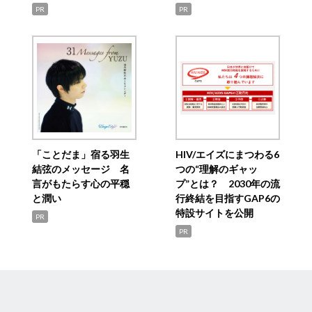
PR
PR
「ことだま」宿る羽生
HIV/エイズにまつわる6
結弦のメッセージ 名
つの“理解のギャッ
言がもたらす心の平穏
プ”とは？ 2030年の流
と潤い
行終結を目指すGAP6の
特設サイトを公開
PR
PR