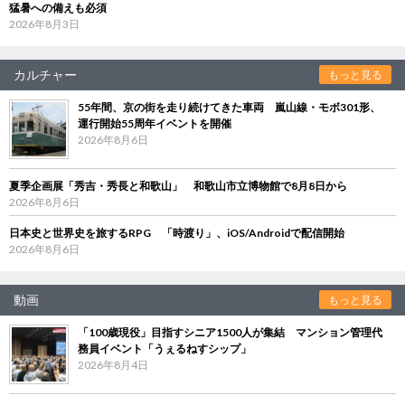
猛暑への備えも必須
2026年8月3日
カルチャー
もっと見る
55年間、京の街を走り続けてきた車両 嵐山線・モボ301形、
運行開始55周年イベントを開催
2026年8月6日
夏季企画展「秀吉・秀長と和歌山」 和歌山市立博物館で8月8日から
2026年8月6日
日本史と世界史を旅するRPG 「時渡り」、iOS/Androidで配信開始
2026年8月6日
動画
もっと見る
「100歳現役」目指すシニア1500人が集結 マンション管理代
務員イベント「うぇるねすシップ」
2026年8月4日