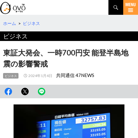
検
索
コ
ン
テ
ホーム
>
ビジネス
ン
ビジネス
ツ
へ
移
東証大発会、一時700円安 能登半島地
動
震の影響警戒
共同通信 47NEWS
2024年1月4日
ビジネス