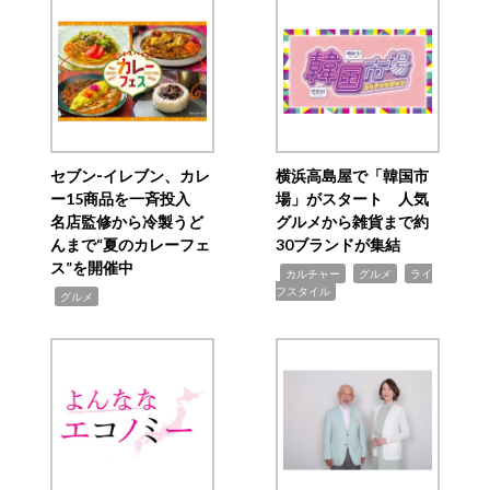
セブン‐イレブン、カレ
横浜高島屋で「韓国市
ー15商品を一斉投入
場」がスタート 人気
名店監修から冷製うど
グルメから雑貨まで約
んまで“夏のカレーフェ
30ブランドが集結
ス”を開催中
,
,
,
カルチャー
グルメ
ライ
フスタイル
,
グルメ