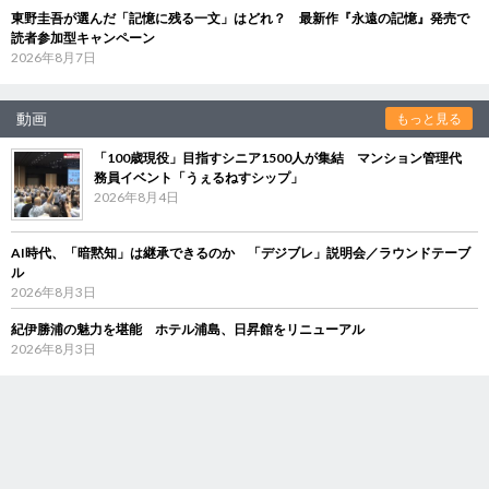
東野圭吾が選んだ「記憶に残る一文」はどれ？ 最新作『永遠の記憶』発売で
読者参加型キャンペーン
2026年8月7日
動画
もっと見る
「100歳現役」目指すシニア1500人が集結 マンション管理代
務員イベント「うぇるねすシップ」
2026年8月4日
AI時代、「暗黙知」は継承できるのか 「デジブレ」説明会／ラウンドテーブ
ル
2026年8月3日
紀伊勝浦の魅力を堪能 ホテル浦島、日昇館をリニューアル
2026年8月3日