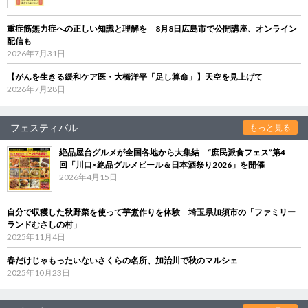
重症筋無力症への正しい知識と理解を 8月8日広島市で公開講座、オンライン
配信も
2026年7月31日
【がんを生きる緩和ケア医・大橋洋平「足し算命」】天空を見上げて
2026年7月28日
フェスティバル
もっと見る
絶品屋台グルメが全国各地から大集結 “庶民派食フェス”第4
回「川口×絶品グルメビール＆日本酒祭り2026」を開催
2026年4月15日
自分で収穫した秋野菜を使って芋煮作りを体験 埼玉県加須市の「ファミリー
ランドむさしの村」
2025年11月4日
春だけじゃもったいないさくらの名所、加治川で秋のマルシェ
2025年10月23日