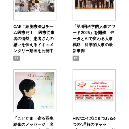
CAR T細胞療法はチー
「第4回科学的人事アワ
ム医療だ！ 医療従事
ード2025」を開催 デ
者の情熱、患者さんの
ータとAIで変わる人事
思いを伝えるドキュメ
戦略 科学的人事の最
ンタリー動画を公開中
新事例
PR
PR
「ことだま」宿る羽生
HIV/エイズにまつわる6
結弦のメッセージ 名
つの“理解のギャッ