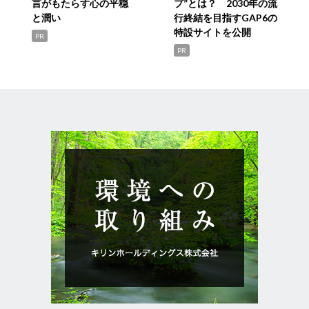
言がもたらす心の平穏
プ”とは？ 2030年の流
と潤い
行終結を目指すGAP6の
特設サイトを公開
PR
PR