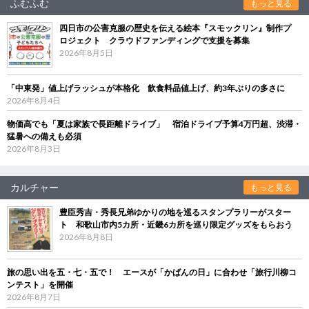
ふむふむ
もっと見る
四日市の公害克服の歴史を伝える絵本『スモックリン』制作プ
ロジェクト クラウドファンディングで支援を募集
2026年8月5日
「中東発」値上げラッシュが本格化 飲食料品値上げ、約3年ぶりの多さに
2026年8月4日
物価高でも「夏は家族で長距離ドライブ」 宿泊ドライブ予算4万円超、渋滞・
猛暑への備えも必須
2026年8月3日
カルチャー
もっと見る
豊臣秀吉・秀長兄弟ゆかりの地を巡るスタンプラリーがスター
ト 和歌山市内5カ所・近畿6カ所を巡り限定グッズをもらおう
2026年8月8日
旅の思い出を五・七・五で！ エースが「かばんの日」に合わせ「旅行川柳コ
ンテスト」を開催
2026年8月7日