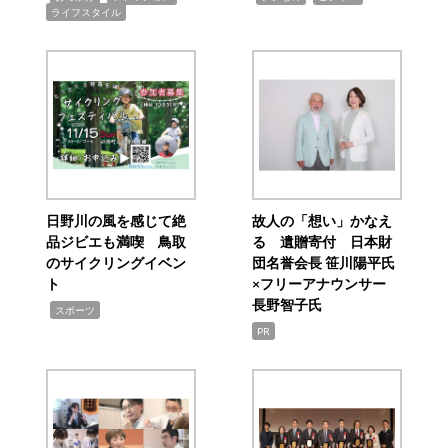
ライフスタイル
日野川の風を感じて絶
故人の「想い」かなえ
品ジビエも満喫 鳥取
る 遺贈寄付 日本財
のサイクリングイベン
団名誉会長 笹川陽平氏
ト
×フリーアナウンサー
長野智子氏
,
スポーツ
PR