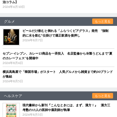
治コラム】
2026年6月10日
グルメ
もっと見る
ビールだけ飲むと倒れる「ふらつくビアグラス」発売 “強制
的に水を飲む”仕掛けで適正飲酒を後押し
2026年8月7日
セブン‐イレブン、カレー15商品を一斉投入 名店監修から冷製うどんまで“夏
のカレーフェス”を開催中
2026年8月6日
横浜高島屋で「韓国市場」がスタート 人気グルメから雑貨まで約30ブランド
が集結
2026年8月5日
ヘルスケア
もっと見る
現代書林から新刊『こんなときには、まず、漢方！』 漢方三
考塾の15人の医師や薬剤師が執筆
2026年8月5日