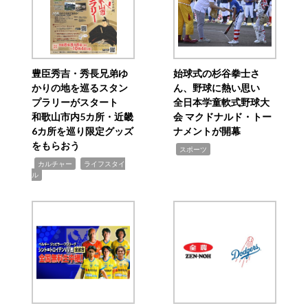
豊臣秀吉・秀長兄弟ゆ
始球式の杉谷拳士さ
かりの地を巡るスタン
ん、野球に熱い思い
プラリーがスタート
全日本学童軟式野球大
和歌山市内5カ所・近畿
会 マクドナルド・トー
6カ所を巡り限定グッズ
ナメントが開幕
をもらおう
,
スポーツ
,
,
カルチャー
ライフスタイ
ル