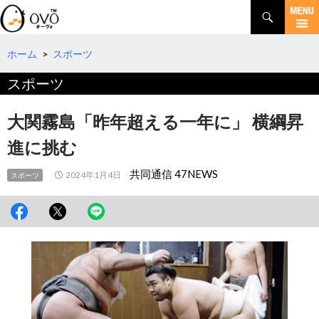
検
索
コ
ン
テ
ホーム
>
スポーツ
ン
スポーツ
ツ
へ
移
大関霧島「昨年超える一年に」 横綱昇
動
進に挑む
共同通信 47NEWS
2024年1月4日
スポーツ