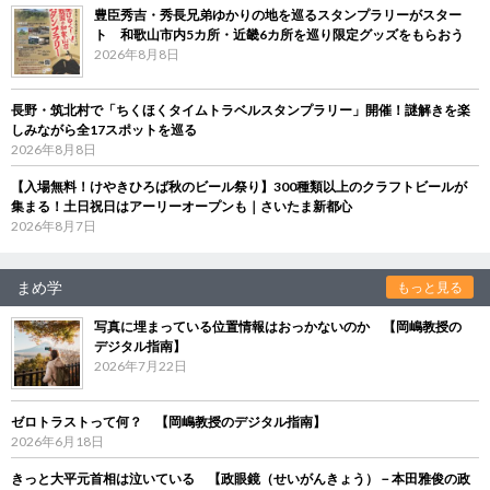
豊臣秀吉・秀長兄弟ゆかりの地を巡るスタンプラリーがスター
ト 和歌山市内5カ所・近畿6カ所を巡り限定グッズをもらおう
2026年8月8日
長野・筑北村で「ちくほくタイムトラベルスタンプラリー」開催！謎解きを楽
しみながら全17スポットを巡る
2026年8月8日
【入場無料！けやきひろば秋のビール祭り】300種類以上のクラフトビールが
集まる！土日祝日はアーリーオープンも｜さいたま新都心
2026年8月7日
まめ学
もっと見る
写真に埋まっている位置情報はおっかないのか 【岡嶋教授の
デジタル指南】
2026年7月22日
ゼロトラストって何？ 【岡嶋教授のデジタル指南】
2026年6月18日
きっと大平元首相は泣いている 【政眼鏡（せいがんきょう）－本田雅俊の政