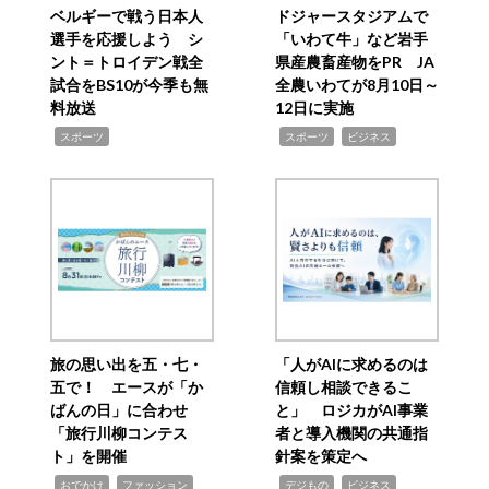
ベルギーで戦う日本人
ドジャースタジアムで
選手を応援しよう シ
「いわて牛」など岩手
ント＝トロイデン戦全
県産農畜産物をPR JA
試合をBS10が今季も無
全農いわてが8月10日～
料放送
12日に実施
,
,
,
スポーツ
スポーツ
ビジネス
旅の思い出を五・七・
「人がAIに求めるのは
五で！ エースが「か
信頼し相談できるこ
ばんの日」に合わせ
と」 ロジカがAI事業
「旅行川柳コンテス
者と導入機関の共通指
ト」を開催
針案を策定へ
,
,
,
,
,
おでかけ
ファッション
デジもの
ビジネス