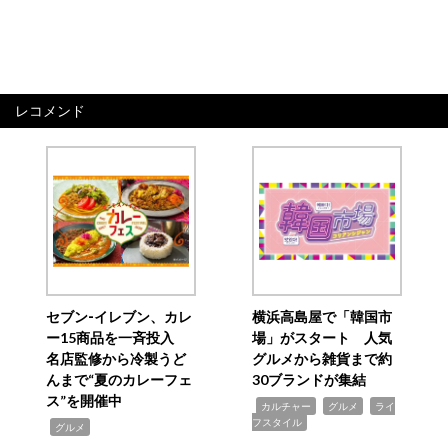
レコメンド
セブン‐イレブン、カレ
横浜高島屋で「韓国市
ー15商品を一斉投入
場」がスタート 人気
名店監修から冷製うど
グルメから雑貨まで約
んまで“夏のカレーフェ
30ブランドが集結
ス”を開催中
,
,
,
カルチャー
グルメ
ライ
フスタイル
,
グルメ