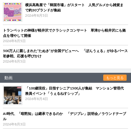
横浜高島屋で「韓国市場」がスタート 人気グルメから雑貨ま
で約30ブランドが集結
2026年8月5日
トランペットの神様が軽井沢でクラシックコンサート 草津から軽井沢にも拠
点を増やして開催
2026年8月5日
500万人に親しまれた“たぬき”が全国デビューへ 「ぽんうぇる」がゆるバース
初参戦、応援を呼びかけ
2026年8月5日
動画
もっと見る
「100歳現役」目指すシニア1500人が集結 マンション管理代
務員イベント「うぇるねすシップ」
2026年8月4日
AI時代、「暗黙知」は継承できるのか 「デジブレ」説明会／ラウンドテーブ
ル
2026年8月3日