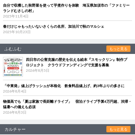
自分で収穫した秋野菜を使って芋煮作りを体験 埼玉県加須市の「ファミリー
ランドむさしの村」
2025年11月4日
春だけじゃもったいないさくらの名所、加治川で秋のマルシェ
2025年10月23日
ふむふむ
もっと見る
四日市の公害克服の歴史を伝える絵本『スモックリン』制作プ
ロジェクト クラウドファンディングで支援を募集
2026年8月5日
「中東発」値上げラッシュが本格化 飲食料品値上げ、約3年ぶりの多さに
2026年8月4日
物価高でも「夏は家族で長距離ドライブ」 宿泊ドライブ予算4万円超、渋滞・
猛暑への備えも必須
2026年8月3日
カルチャー
もっと見る