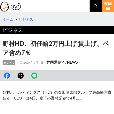
検
索
コ
ン
テ
ホーム
>
ビジネス
ン
ビジネス
ツ
へ
移
野村HD、初任給2万円上げ 賃上げ、ベ
動
ア含め7％
共同通信 47NEWS
2024年1月4日
ビジネス
野村ホールディングス（HD）の奥田健太郎グループ最高経営責
任者（CEO）は4日、傘下の野村証券で4月……