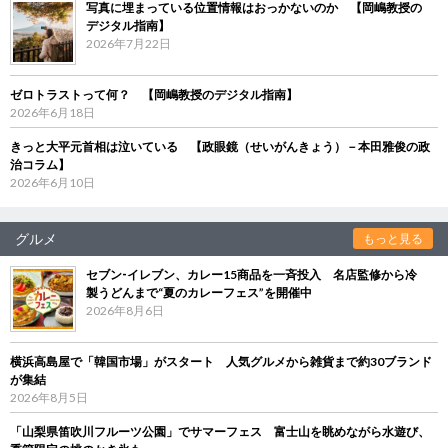
写真に埋まっている位置情報はおっかないのか 【岡嶋教授の
デジタル指南】
2026年7月22日
ゼロトラストって何？ 【岡嶋教授のデジタル指南】
2026年6月18日
きっと大平元首相は泣いている 【政眼鏡（せいがんきょう）－本田雅俊の政
治コラム】
2026年6月10日
グルメ
もっと見る
セブン‐イレブン、カレー15商品を一斉投入 名店監修から冷
製うどんまで“夏のカレーフェス”を開催中
2026年8月6日
横浜高島屋で「韓国市場」がスタート 人気グルメから雑貨まで約30ブランド
が集結
2026年8月5日
「山梨県笛吹川フルーツ公園」でサマーフェス 富士山を眺めながら水遊び、