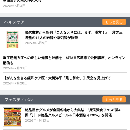
季節限定の桃のかき氷も
2026年8月3日
ヘルスケア
もっと見る
現代書林から新刊『こんなときには、まず、漢方！』 漢方三
考塾の15人の医師や薬剤師が執筆
2026年8月5日
重症筋無力症への正しい知識と理解を 8月8日広島市で公開講座、オンライン
配信も
2026年7月31日
【がんを生きる緩和ケア医・大橋洋平「足し算命」】天空を見上げて
2026年7月28日
フェスティバル
もっと見る
絶品屋台グルメが全国各地から大集結 “庶民派食フェス”第4
回「川口×絶品グルメビール＆日本酒祭り2026」を開催
2026年4月15日