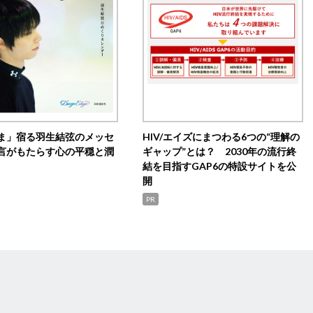
ま」宿る羽生結弦のメッセ
HIV/エイズにまつわる6つの“理解の
言がもたらす心の平穏と潤
ギャップ”とは？ 2030年の流行終
結を目指すGAP6の特設サイトを公
開
PR