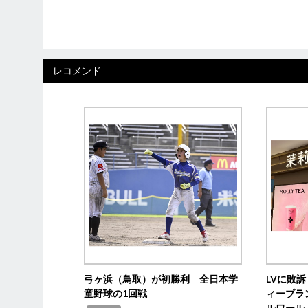
レコメンド
弓ヶ浜（鳥取）が初勝利 全日本学
LVに敗
童野球の1回戦
ィーブラ
ルワール