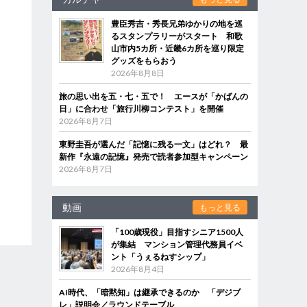
豊臣秀吉・秀長兄弟ゆかりの地を巡
るスタンプラリーがスタート 和歌
山市内5カ所・近畿6カ所を巡り限定
グッズをもらおう
2026年8月8日
旅の思い出を五・七・五で！ エースが「かばんの
日」に合わせ「旅行川柳コンテスト」を開催
2026年8月7日
東野圭吾が選んだ「記憶に残る一文」はどれ？ 最
新作『永遠の記憶』発売で読者参加型キャンペーン
2026年8月7日
動画
もっと見る
「100歳現役」目指すシニア1500人
が集結 マンション管理代務員イベ
ント「うぇるねすシップ」
2026年8月4日
AI時代、「暗黙知」は継承できるのか 「デジブ
レ」説明会／ラウンドテーブル