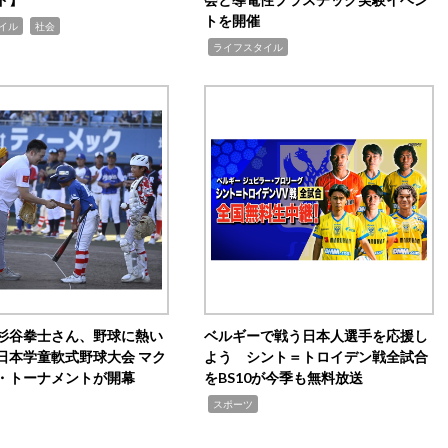
トを開催
,
イル
社会
,
ライフスタイル
杉谷拳士さん、野球に熱い
ベルギーで戦う日本人選手を応援し
日本学童軟式野球大会 マク
よう シント＝トロイデン戦全試合
・トーナメントが開幕
をBS10が今季も無料放送
,
スポーツ