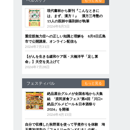
ヘルスケア
もっと見る
現代書林から新刊『こんなときに
は、まず、漢方！』 漢方三考塾の
15人の医師や薬剤師が執筆
2026年8月5日
重症筋無力症への正しい知識と理解を 8月8日広島
市で公開講座、オンライン配信も
2026年7月31日
【がんを生きる緩和ケア医・大橋洋平「足し算
命」】天空を見上げて
2026年7月28日
フェスティバル
もっと見る
絶品屋台グルメが全国各地から大集
結 “庶民派食フェス”第4回「川口×
絶品グルメビール＆日本酒祭り
2026」を開催
2026年4月15日
自分で収穫した秋野菜を使って芋煮作りを体験 埼
玉県加須市の「ファミリーランドむさしの村」