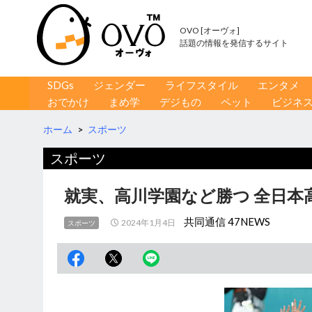
OVO [オーヴォ]
話題の情報を発信するサイト
コンテンツへ移動
検
SDGs
ジェンダー
ライフスタイル
エンタメ
索
おでかけ
まめ学
デジもの
ペット
ビジネ
ホーム
>
スポーツ
スポーツ
就実、高川学園など勝つ 全日本
共同通信 47NEWS
2024年1月4日
スポーツ