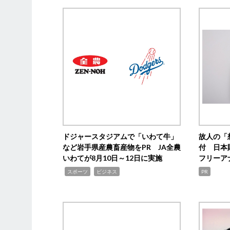
ドジャースタジアムで「いわて牛」
故人の「
など岩手県産農畜産物をPR JA全農
付 日本
いわてが8月10日～12日に実施
フリーア
,
,
スポーツ
ビジネス
PR