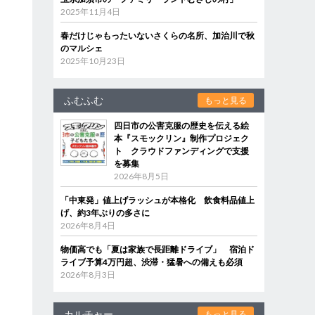
2025年11月4日
春だけじゃもったいないさくらの名所、加治川で秋
のマルシェ
2025年10月23日
ふむふむ
もっと見る
四日市の公害克服の歴史を伝える絵
本『スモックリン』制作プロジェク
ト クラウドファンディングで支援
を募集
2026年8月5日
「中東発」値上げラッシュが本格化 飲食料品値上
げ、約3年ぶりの多さに
2026年8月4日
物価高でも「夏は家族で長距離ドライブ」 宿泊ド
ライブ予算4万円超、渋滞・猛暑への備えも必須
2026年8月3日
カルチャー
もっと見る