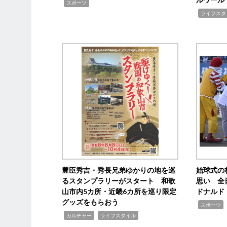
,
スポーツ
,
ライフスタ
豊臣秀吉・秀長兄弟ゆかりの地を巡
始球式の
るスタンプラリーがスタート 和歌
思い 全
山市内5カ所・近畿6カ所を巡り限定
ドナルド
グッズをもらおう
,
スポーツ
,
,
カルチャー
ライフスタイル