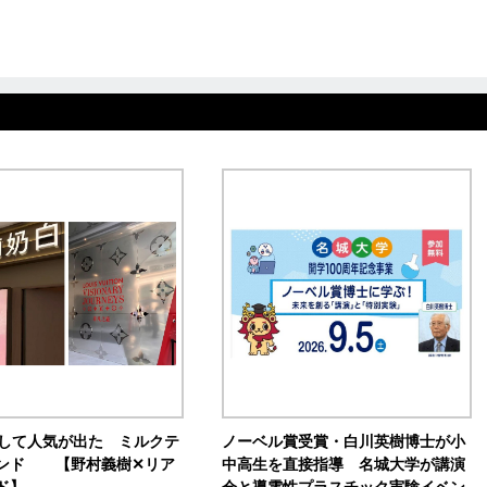
訴して人気が出た ミルクテ
ノーベル賞受賞・白川英樹博士が小
ンド 【野村義樹✕リア
中高生を直接指導 名城大学が講演
ド】
会と導電性プラスチック実験イベン