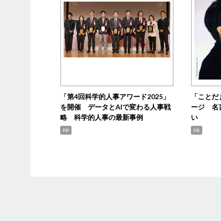
「第4回科学的人事アワード2025」
「ことだ
を開催 データとAIで変わる人事戦
ージ 名
略 科学的人事の最新事例
い
PR
PR