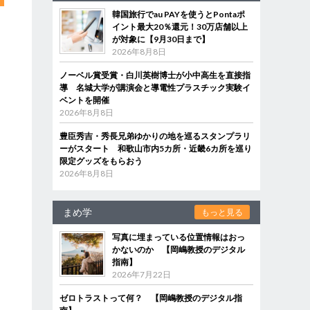
韓国旅行でau PAYを使うとPontaポ
イント最大20％還元！30万店舗以上
が対象に【9月30日まで】
2026年8月8日
ノーベル賞受賞・白川英樹博士が小中高生を直接指
導 名城大学が講演会と導電性プラスチック実験イ
ベントを開催
2026年8月8日
豊臣秀吉・秀長兄弟ゆかりの地を巡るスタンプラリ
ーがスタート 和歌山市内5カ所・近畿6カ所を巡り
限定グッズをもらおう
2026年8月8日
まめ学
もっと見る
写真に埋まっている位置情報はおっ
かないのか 【岡嶋教授のデジタル
指南】
2026年7月22日
ゼロトラストって何？ 【岡嶋教授のデジタル指