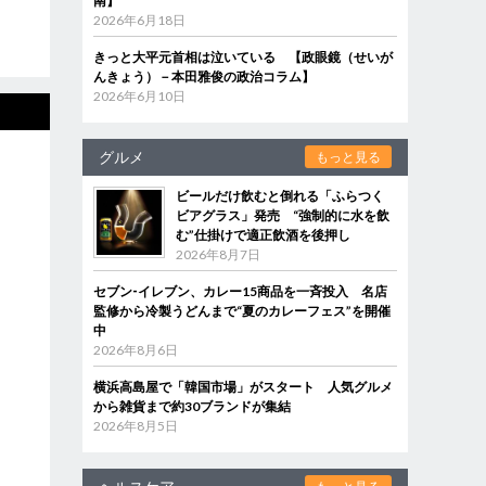
南】
2026年6月18日
きっと大平元首相は泣いている 【政眼鏡（せいが
んきょう）－本田雅俊の政治コラム】
2026年6月10日
グルメ
もっと見る
ビールだけ飲むと倒れる「ふらつく
ビアグラス」発売 “強制的に水を飲
む”仕掛けで適正飲酒を後押し
2026年8月7日
セブン‐イレブン、カレー15商品を一斉投入 名店
監修から冷製うどんまで“夏のカレーフェス”を開催
中
2026年8月6日
横浜高島屋で「韓国市場」がスタート 人気グルメ
から雑貨まで約30ブランドが集結
2026年8月5日